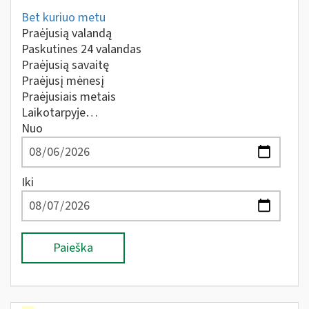
Bet kuriuo metu
Praėjusią valandą
Paskutines 24 valandas
Praėjusią savaitę
Praėjusį mėnesį
Praėjusiais metais
Laikotarpyje…
Nuo
Iki
Paieška