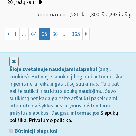
20 Įrašų(-ai)
Rodoma nuo 1,281 iki 1,300 iš 7,293 irašų.
1
...
64
65
66
...
365
Uždaryti
Šioje svetainėje naudojami slapukai
(angl.
cookies). Būtinieji slapukai įdiegiami automatiškai
ir jiems nėra reikalingas Jūsų sutikimas. Taip pat
galite sutikti ir su kitų slapukų naudojimu. Savo
sutikimą bet kada galėsite atšaukti pakeisdami
interneto naršyklės nustatymus ir ištrindami
įrašytus slapukus. Daugiau informacijos
Slapukų
politika
;
Privatumo politika.
Būtinieji slapukai