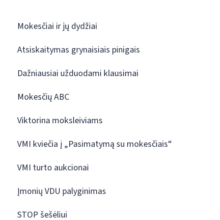
Mokesčiai ir jų dydžiai
Atsiskaitymas grynaisiais pinigais
Dažniausiai užduodami klausimai
Mokesčių ABC
Viktorina moksleiviams
VMI kviečia į „Pasimatymą su mokesčiais“
VMI turto aukcionai
Įmonių VDU palyginimas
STOP šešėliui