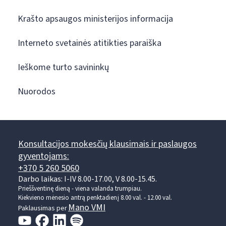
Krašto apsaugos ministerijos informacija
Interneto svetainės atitikties paraiška
Ieškome turto savininkų
Nuorodos
Konsultacijos mokesčių klausimais ir paslaugos
gyventojams:
+370 5 260 5060
Darbo laikas: I-IV 8.00-17.00, V 8.00-15.45.
Prieššventinę dieną - viena valanda trumpiau.
Kiekvieno mėnesio antrą penktadienį 8.00 val. - 12.00 val.
Mano VMI
Paklausimas per