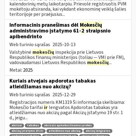
kalendorinių metų laikotarpiu. Prievolė registruotis PVM
mokėtoju atsiranda, kai vykdant ekonominę veiklą šalies
teritorijoje per praėjusius...
Informacinis pranešimas dėl
Mokesčių
administravimo įstatymo 61-
2
straipsnio
apibendrinto
Web turinio sąrašas
2025-10-13
Valstybinė
mokesčių
inspekcija prie Lietuvos
Respublikos finansų ministerijos (toliau — VMI prie FM),
vadovaudamasi Lietuvos Respublikos
mokesčių
...
Metai:
2025
Kuriais atvejais apdorotas tabakas
atleidžiamas nuo akcizų?
Web turinio sąrašas
2025-12-29
Registracijos numeris KM1319 Ši informacija skelbiama:
Mokesčio tarifai
ir
lengvatos Apdorotas tabakas yra
atleidžiamas nuo akcizų pagal Akcizų įstatymo 19 str. 1
d., jeigu...
akcizai
tabakas
akcizais apmokestinamos prekės
akcizų įstatymo 19 str
atleidimas nuo akcizų
akcizų lengvatos