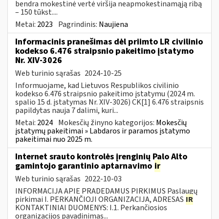
bendra mokestinė vertė viršija neapmokestinamąją ribą
– 150 tūkst....
Metai:
2023
Pagrindinis:
Naujiena
Informacinis pranešimas dėl priimto LR civilinio
kodekso 6.476 straipsnio pakeitimo įstatymo
Nr. XIV-3026
Web turinio sąrašas
2024-10-25
Informuojame, kad Lietuvos Respublikos civilinio
kodekso 6.476 straipsnio pakeitimo įstatymu (2024 m.
spalio 15 d. įstatymas Nr. XIV-3026) CK[1] 6.476 straipsnis
papildytas nauja 7 dalimi, kuri...
Metai:
2024
Mokesčių žinyno kategorijos:
Mokesčių
įstatymų pakeitimai » Labdaros ir paramos įstatymo
pakeitimai nuo 2025 m.
Internet srauto kontrolės įrenginių Palo Alto
gamintojo garantinio aptarnavimo
ir
Web turinio sąrašas
2022-10-03
INFORMACIJA APIE PRADEDAMUS PIRKIMUS Paslaugų
pirkimai I. PERKANČIOJI ORGANIZACIJA, ADRESAS
IR
KONTAKTINIAI DUOMENYS: I.1. Perkančiosios
organizacijos pavadinimas...