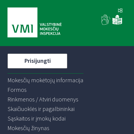
Prisijungti
Mokesčių mokėtojų informacija
Formos
Rinkmenos / Atviri duomenys
Skaičiuoklės ir pagalbininkai
Sąskaitos ir įmokų kodai
Mokesčių žinynas