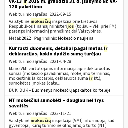
VA-13
ir
2015 m. gruodžio 31 d. įsakymo Nr. VA-
128 pakeitimo
Web turinio sąrašas
2022-09-15
Valstybinė
mokesčių
inspekcija prie Lietuvos
Respublikos finansų ministeri
jos
(toliau – VMI prie FM)
parengė informacinį pranešimą dėl Valstybinės...
Metai:
2022
Pagrindinis:
Mokesčio naujiena
Kur rasti duomenis, detaliai pagal metus
ir
deklaracijas, kokio dydžio sumą turėjau
Web turinio sąrašas
2021-04-28
Mano VMI vartotojams informacija apie deklaruotas
sumas (mokesčio pavadinimas, mokėjimo terminas,
mokestinis laikotarpis, deklaruota suma
ir
kt.),
sumokėtas įmokas (data...
DUK:
DUK - Duomenys mokesčių apskaitos kortelėje
NT mokesčiui sumokėti – daugiau nei trys
savaitės
Web turinio sąrašas
2023-11-21
Valstybinė
mokesčių
inspekcija (VMI) informuoja, kad
gyventojai, kurių turimo nekilnojamojo turto (NT)