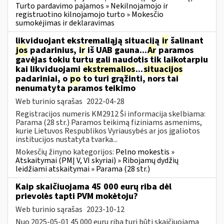
Turto pardavimo pajamos » Nekilnojamojo ir
registruotino kilnojamojo turto » Mokesčio
sumokėjimas ir deklaravimas
likviduojant ekstremaliąją situaciją
ir
šalinant
jos
padarinius,
ir
iš UAB gauna...
Ar
paramos
gavėjas tokiu turtu gali naudotis tik laikotarpiu
kai likviduojami
ekstremalios
...
situacijos
padariniai, o
po
to turi grąžinti, nors tai
nenumatyta paramos teikimo
Web turinio sąrašas
2022-04-28
Registracijos numeris KM2912 Ši informacija skelbiama:
Parama (28 str.) Paramos teikimą fiziniams asmenims,
kurie Lietuvos Respublikos Vyriausybės ar jos įgaliotos
institucijos nustatyta tvarka...
Mokesčių žinyno kategorijos:
Pelno mokestis »
Atskaitymai (PMĮ V, VI skyriai) » Ribojamų dydžių
leidžiami atskaitymai » Parama (28 str.)
Kaip skaičiuojama 45 000 eurų riba dėl
prievolės tapti PVM mokėtoju?
Web turinio sąrašas
2023-10-12
Nuo 2025-05-01 45 000 eurų riba turi būti skaičiuojama