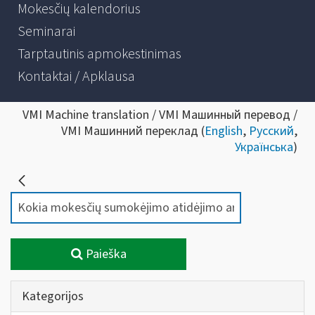
Mokesčių kalendorius
Seminarai
Tarptautinis apmokestinimas
Kontaktai / Apklausa
VMI Machine translation / VMI Машинный перевод /
VMI Машинний переклад (
English
,
Русский
,
Українська
)
Paieška
Kategorijos