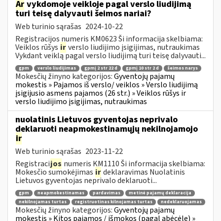
Ar
vykdomoje veikloje pagal verslo liudijimą
turi teisę dalyvauti šeimos nariai?
Web turinio sąrašas
2024-10-22
Registracijos numeris KM0623 Ši informacija skelbiama:
Veiklos rūšys
ir
verslo liudijimo įsigijimas, nutraukimas
Vykdant veiklą pagal verslo liudijimą turi teisę dalyvauti...
gpm
verslo liudijimas
gpmį 2 str 22 d
gpmį 10 str 2 d
šeimos narys
Mokesčių žinyno kategorijos:
Gyventojų pajamų
mokestis » Pajamos iš verslo/ veiklos » Verslo liudijimą
įsigijusio asmens pajamos (26 str.) » Veiklos rūšys ir
verslo liudijimo įsigijimas, nutraukimas
nuolatinis Lietuvos gyventojas neprivalo
deklaruoti neapmokestinamųjų nekilnojamojo
ir
Web turinio sąrašas
2023-11-22
Registraci
jos
numeris KM1110 Ši informacija skelbiama:
Mokesčio sumokėjimas
ir
deklaravimas Nuolatinis
Lietuvos gyventojas neprivalo deklaruoti...
gpm
neapmokestinamas
pardavimas
metinė pajamų deklaracija
nekilnojamas turtas
registruotinas kilnojamas turtas
nedeklaruojamas
Mokesčių žinyno kategorijos:
Gyventojų pajamų
mokestis » Kitos pajamos / išmokos (pagal abėcėlę) »