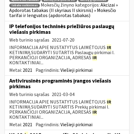
apdorotas tabakas
akcizų įstatymo 33 str
akcizų grąžinimas
Mokesčių žinyno kategorijos:
Akcizai »
tabako naikinimas
Apdorotas tabakas (II skyriaus II skirsnis) » Mokesčio
tarifai ir lengvatos (apdorotas tabakas)
IP telefonijos techninės priežiūros paslaugų
viešasis pirkimas
Web turinio sąrašas
2021-07-20
INFORMACIJA APIE NUSTATYTUS LAIMĖTOJUS
IR
KETINIMĄ SUDARYTI SUTARTIS Paslaugų pirkimai I.
PERKANČIOJI ORGANIZACIJA, ADRESAS
IR
KONTAKTINIAI...
Metai:
2021
Pagrindinis:
Viešieji pirkimai
Antivirusinės programinės įrangos viešasis
pirkimas
Web turinio sąrašas
2021-03-04
INFORMACIJA APIE NUSTATYTUS LAIMĖTOJUS
IR
KETINIMĄ SUDARYTI SUTARTIS Prekių pirkimai I.
PERKANČIOJI ORGANIZACIJA, ADRESAS
IR
KONTAKTINIAI...
Metai:
2021
Pagrindinis:
Viešieji pirkimai