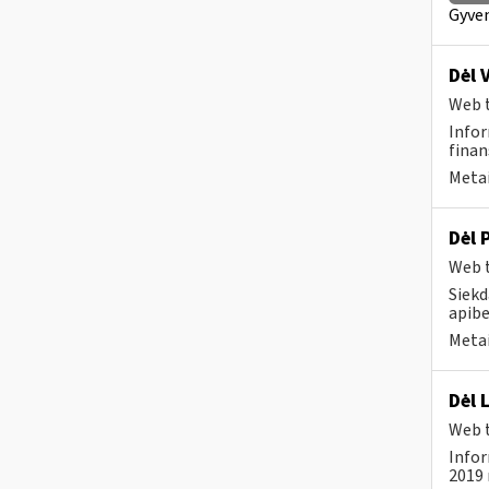
Gyven
Dėl 
Web t
Infor
finan
Metai
Dėl 
Web t
Siekd
apibe
Metai
Dėl 
Web t
Infor
2019 