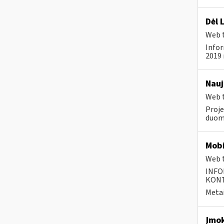
Dėl 
Web t
Infor
2019 
Nauj
Web t
Proje
duom
Mobi
Web t
INFO
KONTA
Metai
Įmok