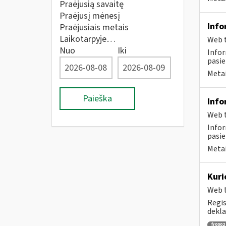
Praėjusią savaitę
Praėjusį mėnesį
Info
Praėjusiais metais
Laikotarpyje…
Web t
Nuo
Iki
Infor
pasie
Metai
Paieška
Info
Web t
Infor
pasie
Metai
Kuri
Web t
Regis
dekla
fr0002