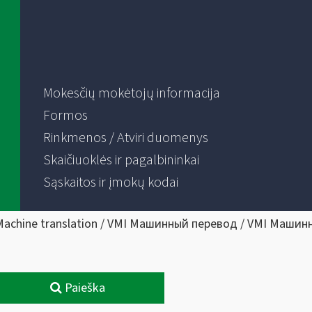
Mokesčių mokėtojų informacija
Formos
Rinkmenos / Atviri duomenys
Skaičiuoklės ir pagalbininkai
Sąskaitos ir įmokų kodai
Machine translation / VMI Машинный перевод / VMI Машин
Paieška