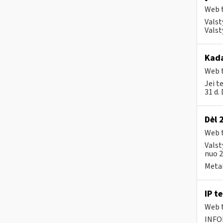
Web t
Valst
Valst
Kada
Web t
Jei t
31 d.
Dėl 
Web t
Valst
nuo 2
Metai
IP t
Web t
INFO