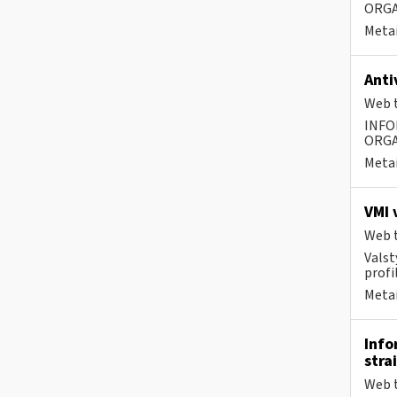
ORGA
Metai
Anti
Web t
INFO
ORGA
Metai
VMI 
Web t
Valst
profi
Metai
Info
stra
Web t