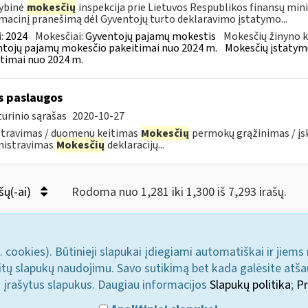
ybinė
mokesčių
inspekcija prie Lietuvos Respublikos finansų mini
macinį pranešimą dėl Gyventojų turto deklaravimo įstatymo...
:
2024
Mokesčiai:
Gyventojų pajamų mokestis
Mokesčių žinyno k
tojų pajamų mokesčio pakeitimai nuo 2024 m.
Mokesčių įstatym
timai nuo 2024 m.
s paslaugos
urinio sąrašas
2020-10-27
stravimas / duomenų keitimas
Mokesčių
permokų grąžinimas / į
nistravimas
Mokesčių
deklaracijų...
šų(-ai)
Rodoma nuo 1,281 iki 1,300 iš 7,293 irašų.
. cookies). Būtinieji slapukai įdiegiami automatiškai ir jiems
u kitų slapukų naudojimu. Savo sutikimą bet kada galėsite atš
i įrašytus slapukus. Daugiau informacijos
Slapukų politika
;
Pr