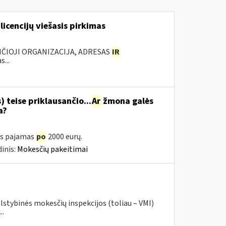
licencijų viešasis pirkimas
NČIOJI ORGANIZACIJA, ADRESAS
IR
...
 teise priklausančio...
Ar
žmona galės
a?
as pajamas
po
2000 eurų.
inis:
Mokesčių pakeitimai
lstybinės mokesčių inspekcijos (toliau – VMI)
..