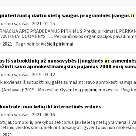
iuterizuotų darbo vietų saugos programinės įrangos
ir
urinio sąrašas
2021-01-25
RMACIJA APIE PRADEDAMUS PIRKIMUS Prekių pirkimai I. PERKA
KTINIAI DUOMENYS: I.1. Perkančiosios organizacijos pavadinimas
:
2021
Pagrindinis:
Viešieji pirkimai
as iš sutuoktinių už nuosavybės (jungtinės
ar
asmeninės)
žinti savo apmokestinamąsias pajamas 2000 eurų sum
urinio sąrašas
2019-03-12
 kiekvienas iš sutuoktinių galės sumažinti savo apmokestinamąsi
 (Archyvas):
2019
Mokesčiai:
Gyventojų pajamų mokestis
Pagrind
kontrolė: nuo kelių iki internetinės erdvės
urinio sąrašas
2021-06-16
tų automobilių prekybos sektorius jau keletą metų yra viena iš Va
itetinių veiklos sričių. Siekiant apsaugoti gyventojus nuo mokesčių.
:
2021