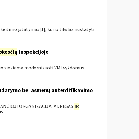
akeitimo įstatymas[1], kurio tikslas nustatyti
kesčių
inspekcijoje
iuo siekiama modernizuoti VMI vykdomus
 sudarymo bei asmenų autentifikavimo
KANČIOJI ORGANIZACIJA, ADRESAS
IR
...