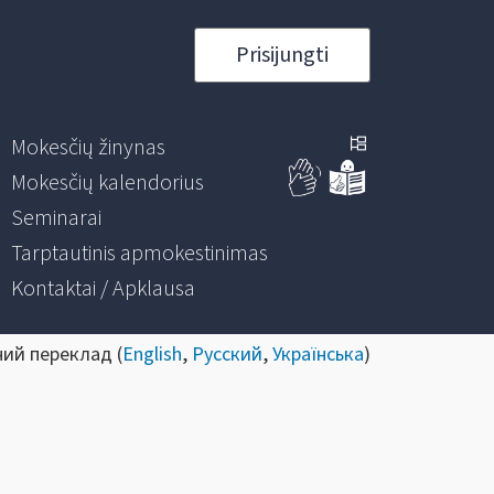
Prisijungti
Mokesčių žinynas
Mokesčių kalendorius
Seminarai
Tarptautinis apmokestinimas
Kontaktai / Apklausa
ний переклад (
English
,
Русский
,
Українська
)