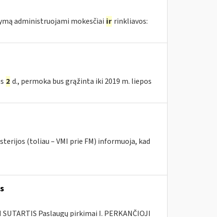
atymą administruojami mokesčiai
ir
rinkliavos:
ės
2
d., permoka bus grąžinta iki 2019 m. liepos
terijos (toliau – VMI prie FM) informuoja, kad
s
SUTARTIS Paslaugų pirkimai I. PERKANČIOJI