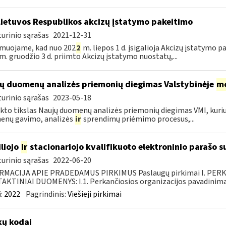
Lietuvos Respublikos akcizų įstatymo pakeitimo
urinio sąrašas
2021-12-31
muojame, kad nuo 202
2
m. liepos 1 d. įsigalioja Akcizų įstatymo p
m. gruodžio 3 d. priimto Akcizų įstatymo nuostatų,...
ų duomenų analizės priemonių diegimas Valstybinėje
mo
urinio sąrašas
2023-05-18
kto tikslas Naujų duomenų analizės priemonių diegimas VMI, kur
enų gavimo, analizės
ir
sprendimų priėmimo procesus,...
liojo
ir
stacionariojo kvalifikuoto elektroninio parašo
urinio sąrašas
2022-06-20
RMACIJA APIE PRADEDAMUS PIRKIMUS Paslaugų pirkimai I. PER
KTINIAI DUOMENYS: I.1. Perkančiosios organizacijos pavadinimas
:
2022
Pagrindinis:
Viešieji pirkimai
ų kodai