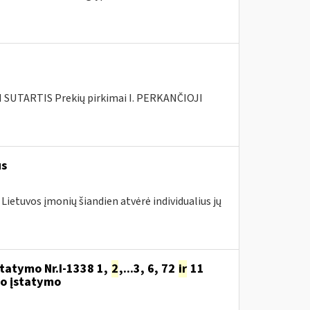
SUTARTIS Prekių pirkimai I. PERKANČIOJI
us
 Lietuvos įmonių šiandien atvėrė individualius jų
statymo Nr.I-1338 1,
2
,...3, 6, 72
ir
11
o įstatymo