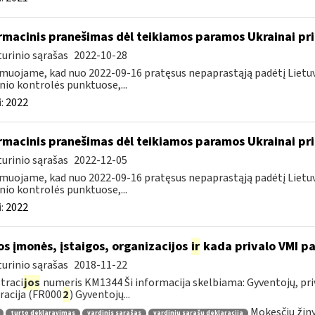
rmacinis pranešimas dėl teikiamos paramos Ukrainai pri
urinio sąrašas
2022-10-28
muojame, kad nuo 2022-09-16 pratęsus nepaprastąją padėtį Lietuvo
nio kontrolės punktuose,...
:
2022
rmacinis pranešimas dėl teikiamos paramos Ukrainai pri
urinio sąrašas
2022-12-05
muojame, kad nuo 2022-09-16 pratęsus nepaprastąją padėtį Lietuvo
nio kontrolės punktuose,...
:
2022
os įmonės, įstaigos, organizacijos
ir
kada privalo VMI pa
urinio sąrašas
2018-11-22
traci
jos
numeris KM1344 Ši informacija skelbiama: Gyventojų, priv
racija (FR000
2
) Gyventojų...
Mokesčių žin
turto deklaravimas
vardinis sąrašas
vardinių sąrašų deklaracija