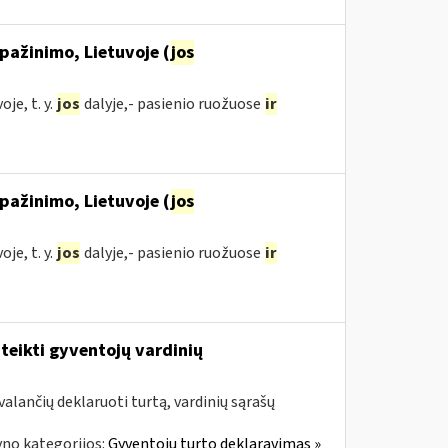
pažinimo, Lietuvoje (
jos
je, t. y.
jos
dalyje,- pasienio ruožuose
ir
pažinimo, Lietuvoje (
jos
je, t. y.
jos
dalyje,- pasienio ruožuose
ir
teikti gyventojų vardinių
alančių deklaruoti turtą, vardinių sąrašų
yno kategorijos:
Gyventojų turto deklaravimas »