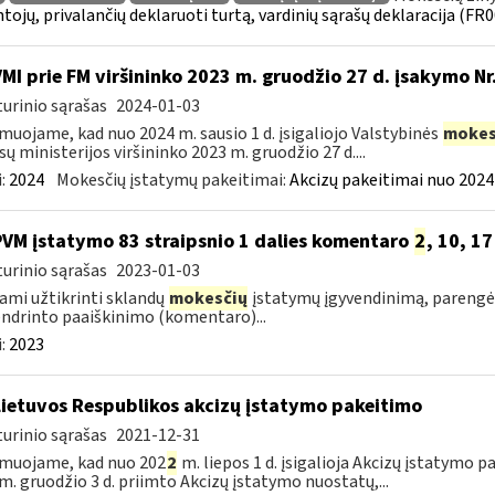
tojų, privalančių deklaruoti turtą, vardinių sąrašų deklaracija (FR
VMI prie FM viršininko 2023 m. gruodžio 27 d. įsakymo Nr.
urinio sąrašas
2024-01-03
muojame, kad nuo 2024 m. sausio 1 d. įsigaliojo Valstybinės
mokes
sų ministerijos viršininko 2023 m. gruodžio 27 d....
:
2024
Mokesčių įstatymų pakeitimai:
Akcizų pakeitimai nuo 2024
PVM įstatymo 83 straipsnio 1 dalies komentaro
2
, 10, 1
urinio sąrašas
2023-01-03
ami užtikrinti sklandų
mokesčių
įstatymų įgyvendinimą, parengėm
ndrinto paaiškinimo (komentaro)...
:
2023
Lietuvos Respublikos akcizų įstatymo pakeitimo
urinio sąrašas
2021-12-31
muojame, kad nuo 202
2
m. liepos 1 d. įsigalioja Akcizų įstatymo p
m. gruodžio 3 d. priimto Akcizų įstatymo nuostatų,...