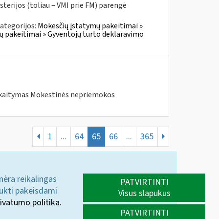
sterijos (toliau – VMI prie FM) parengė
ategorijos:
Mokesčių įstatymų pakeitimai »
ų pakeitimai » Gyventojų turto deklaravimo
skaitymas Mokestinės nepriemokos
1
...
64
65
66
...
365
 nėra reikalingas
PATVIRTINTI
aukti pakeisdami
Visus slapukus
ivatumo politika.
PATVIRTINTI