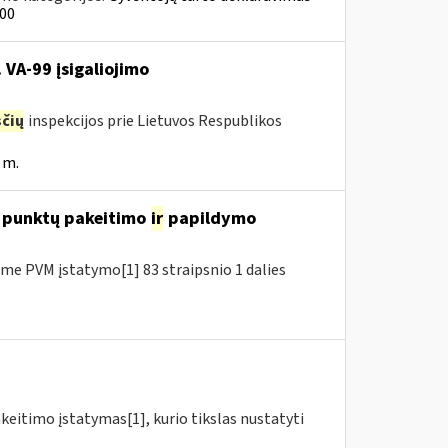
000
 VA-99 įsigaliojimo
čių
inspekcijos prie Lietuvos Respublikos
 m.
7 punktų pakeitimo
ir
papildymo
e PVM įstatymo[1] 83 straipsnio 1 dalies
akeitimo įstatymas[1], kurio tikslas nustatyti