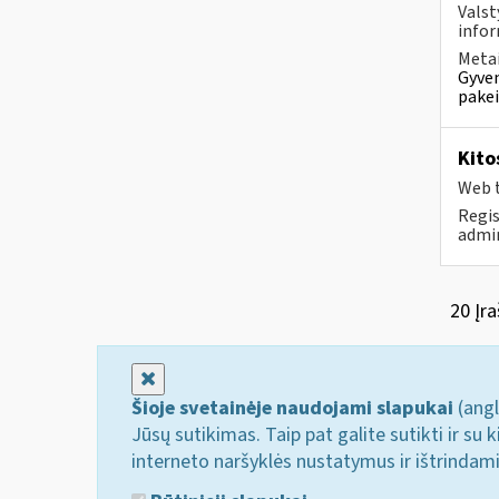
Valst
infor
Metai
Gyven
pakei
Kito
Web t
Regi
admi
20 Įra
Uždaryti
Šioje svetainėje naudojami slapukai
(angl
Jūsų sutikimas. Taip pat galite sutikti ir s
interneto naršyklės nustatymus ir ištrindam