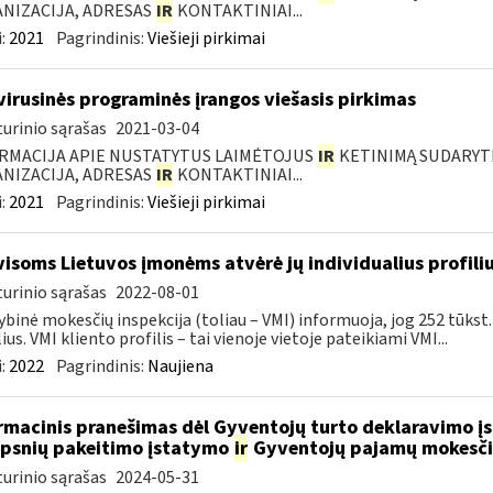
NIZACIJA, ADRESAS
IR
KONTAKTINIAI...
:
2021
Pagrindinis:
Viešieji pirkimai
virusinės programinės įrangos viešasis pirkimas
urinio sąrašas
2021-03-04
RMACIJA APIE NUSTATYTUS LAIMĖTOJUS
IR
KETINIMĄ SUDARYTI 
NIZACIJA, ADRESAS
IR
KONTAKTINIAI...
:
2021
Pagrindinis:
Viešieji pirkimai
visoms Lietuvos įmonėms atvėrė jų individualius profili
urinio sąrašas
2022-08-01
ybinė mokesčių inspekcija (toliau – VMI) informuoja, jog 252 tūkst.
lius. VMI kliento profilis – tai vienoje vietoje pateikiami VMI...
:
2022
Pagrindinis:
Naujiena
rmacinis pranešimas dėl Gyventojų turto deklaravimo į
ipsnių pakeitimo įstatymo
ir
Gyventojų pajamų mokesči
urinio sąrašas
2024-05-31