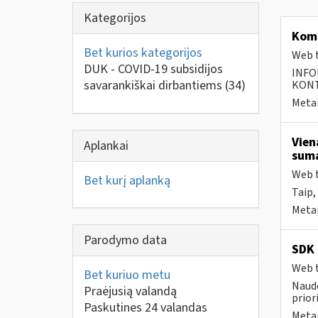
Kategorijos
Komp
Bet kurios kategorijos
Web t
DUK - COVID-19 subsidijos
INFO
savarankiškai dirbantiems
(34)
KONTA
Metai
Vien
Aplankai
suma
Web t
Bet kurį aplanką
Taip,
Metai
Parodymo data
SDK 
Web t
Bet kuriuo metu
Naudo
Praėjusią valandą
prior
Paskutines 24 valandas
Metai