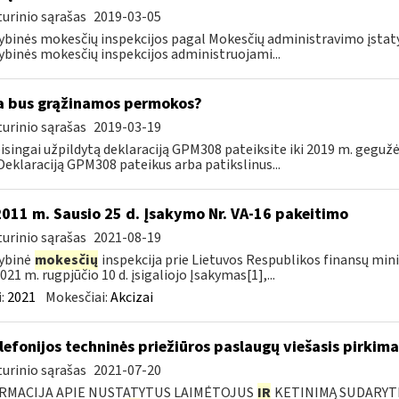
urinio sąrašas
2019-03-05
ybinės mokesčių inspekcijos pagal Mokesčių administravimo įst
ybinės mokesčių inspekcijos administruojami...
 bus grąžinamos permokos?
urinio sąrašas
2019-03-19
eisingai užpildytą deklaraciją GPM308 pateiksite iki 2019 m. geguž
 Deklaraciją GPM308 pateikus arba patikslinus...
2011 m. Sausio 25 d. Įsakymo Nr. VA-16 pakeitimo
urinio sąrašas
2021-08-19
ybinė
mokesčių
inspekcija prie Lietuvos Respublikos finansų minis
021 m. rugpjūčio 10 d. įsigaliojo Įsakymas[1],...
:
2021
Mokesčiai:
Akcizai
elefonijos techninės priežiūros paslaugų viešasis pirkima
urinio sąrašas
2021-07-20
RMACIJA APIE NUSTATYTUS LAIMĖTOJUS
IR
KETINIMĄ SUDARYTI 