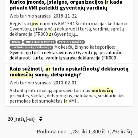
Kurios įmonės, įstaigos, organizacijos
ir
kada
privalo VMI pateikti gyventojų vardinių
Web turinio sąrašas
2018-11-22
Registraci
jos
numeris KM1344 Ši informacija skelbiama:
Gyventojų, privalančių deklaruoti turtą, vardinių sąrašų
deklaracija (FR000
2
) Gyventojų...
fr0002
turto deklaravimas
vardinis sąrašas
Mokesčių žinyno kategorijos:
vardinių sąrašų deklaracija
Gyventojų turto deklaravimas » Gyventojų, privalančių
deklaruoti turtą, vardinių sąrašų deklaracija (FR000
Kaip sužinoti,
ar
turiu apskaičiuotų/ deklaruotų
mokesčių
sumų, delspinigių?
Web turinio sąrašas
2010-02-01
Aktualią informaciją apie savo turimas
mokesčių
prievoles, skolas, delspinigius, palūkanas, susidariusias
permokas bei sumokėtas
ir
VMI...
20 Įrašų(-ai)
Rodoma nuo 1,281 iki 1,300 iš 7,292 irašų.