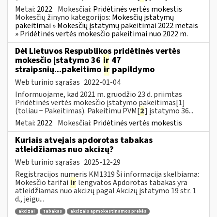
Metai:
2022
Mokesčiai:
Pridėtinės vertės mokestis
Mokesčių žinyno kategorijos:
Mokesčių įstatymų
pakeitimai » Mokesčių įstatymų pakeitimai 2022 metais
» Pridėtinės vertės mokesčio pakeitimai nuo 2022 m.
Dėl Lietuvos Respublikos pridėtinės vertės
mokesčio įstatymo 36
ir
47
straipsnių...pakeitimo
ir
papildymo
Web turinio sąrašas
2022-01-04
Informuojame, kad 2021 m. gruodžio 23 d. priimtas
Pridėtinės vertės mokesčio įstatymo pakeitimas[1]
(toliau − Pakeitimas). Pakeitimu PVM[
2
] įstatymo 36...
Metai:
2022
Mokesčiai:
Pridėtinės vertės mokestis
Kuriais atvejais apdorotas tabakas
atleidžiamas nuo akcizų?
Web turinio sąrašas
2025-12-29
Registracijos numeris KM1319 Ši informacija skelbiama:
Mokesčio tarifai
ir
lengvatos Apdorotas tabakas yra
atleidžiamas nuo akcizų pagal Akcizų įstatymo 19 str. 1
d., jeigu...
akcizai
tabakas
akcizais apmokestinamos prekės