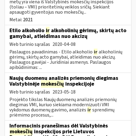
metų yra viena iš Valstybinės mokesčių inspekcijos
(toliau – VMI) prioritetinių veiklos sričių. Siekiant
apsaugoti gyventojus nuo mokesčių...
Metai:
2021
Etilo alkoholio
ir
alkoholinių gėrimų, skirtų acto
gamybai, atleidimas nuo akcizų
Web turinio sąrašas
2020-04-08
Paslaugos pavadinimas - Etilo alkoholio
ir
alkoholinių
gėrimų, skirtų acto gamybai, atleidimas nuo akcizų.
Paslaugos gavėjai - Juridiniai asmenys. Paslaugos
apibūdinimas: ...
Naujų duomenų analizės priemonių diegimas
Valstybinėje
mokesčių
inspekcijoje
Web turinio sąrašas
2023-05-18
Projekto tikslas Naujų duomenų analizės priemonių
diegimas VMI, kuriuo siekiama modernizuoti VMI
vykdomus duomenų gavimo, analizės
ir
sprendimų
priėmimo procesus,...
Informacinis pranešimas dėl Valstybinės
mokesčių
inspekcijos prie Lietuvos