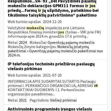
Respublikos...VA- 93 „Dėl Pavyzdinės pajamų
mokesčio deklaracijos GPM311 formos
ir
jos
priedų...formų
ir
jų užpildymo, pateikimo bei
tikslinimo taisyklių patvirtinimo“ pakeitimo
Web turinio sąrašas
2024-12-20
Valstybinė
mokesčių
inspekcija prie Lietuvos
Respublikos finansų ministeri
jos
(toliau – VMI prie FM)
informuoja apie 2024 m. gruodžio 17 d. priimtą...
Metai:
2024
Mokesčiai:
Gyventojų pajamų mokestis
Mokesčių žinyno kategorijos:
Mokesčių įstatymų
pakeitimai » Gyventojų pajamų mokesčio pakeitimai nuo
2024 m.
IP telefonijos techninės priežiūros paslaugų
viešasis pirkimas
Web turinio sąrašas
2021-07-20
INFORMACIJA APIE SUDARYTAS SUTARTIS Paslaugų
pirkimai I. PERKANČIOJI ORGANIZACIJA, ADRESAS
IR
KONTAKTINIAI DUOMENYS: I.1. Perkančiosios
organizacijos pavadinimas...
Metai:
2021
Pagrindinis:
Viešieji pirkimai
Antivirusinės programinės įrangos viešasis