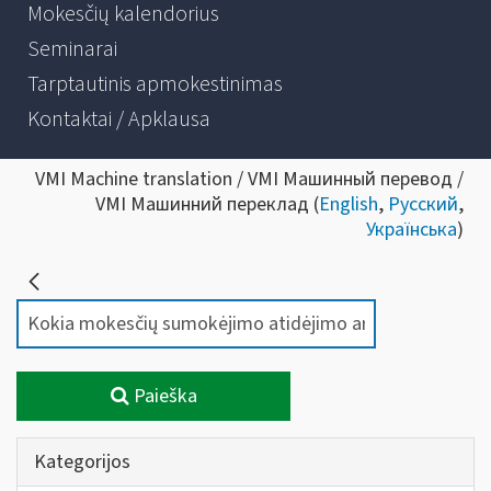
Mokesčių kalendorius
Seminarai
Tarptautinis apmokestinimas
Kontaktai / Apklausa
VMI Machine translation / VMI Машинный перевод /
VMI Машинний переклад (
English
,
Русский
,
Українська
)
Paieška
Kategorijos