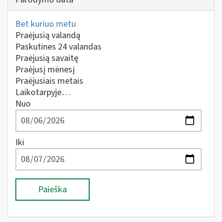
Bet kuriuo metu
Praėjusią valandą
Paskutines 24 valandas
Praėjusią savaitę
Praėjusį mėnesį
Praėjusiais metais
Laikotarpyje…
Nuo
Iki
Paieška