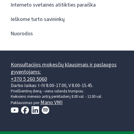
Interneto svetainės atitikties paraiška
Ieškome turto savininkų
Nuorodos
Konsultacijos mokesčių klausimais ir paslaugos
gyventojams:
+370 5 260 5060
Darbo laikas: I-IV 8.00-17.00, V 8.00-15.45.
Prieššventinę dieną - viena valanda trumpiau.
Kiekvieno mėnesio antrą penktadienį 8.00 val. - 12.00 val.
Mano VMI
Paklausimas per