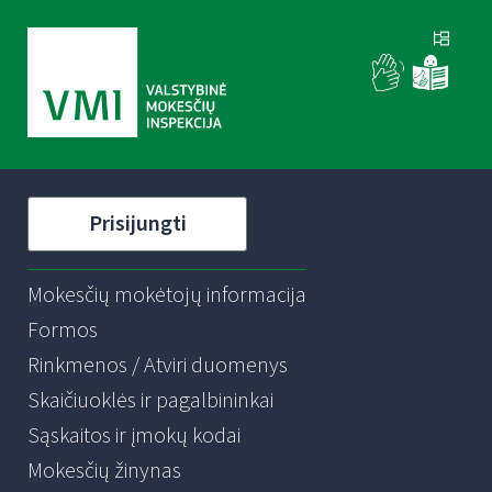
Prisijungti
Mokesčių mokėtojų informacija
Formos
Rinkmenos / Atviri duomenys
Skaičiuoklės ir pagalbininkai
Sąskaitos ir įmokų kodai
Mokesčių žinynas