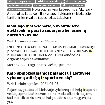
akcizų įstatymo 19 str
atleidimas nuo akcizų
akcizų lengvatos
apdorotas tabakas
akcizų įstatymo 33 str
akcizų grąžinimas
Mokesčių žinyno kategorijos:
Akcizai »
tabako naikinimas
Apdorotas tabakas (II skyriaus II skirsnis) » Mokesčio
tarifai ir lengvatos (apdorotas tabakas)
Mobiliojo
ir
stacionariojo kvalifikuoto
elektroninio parašo sudarymo bei asmenų
autentifikavimo
Web turinio sąrašas
2022-06-20
INFORMACIJA APIE PRADEDAMUS PIRKIMUS Paslaugų
pirkimai I. PERKANČIOJI ORGANIZACIJA, ADRESAS
IR
KONTAKTINIAI DUOMENYS: I.1. Perkančiosios
organizacijos pavadinimas...
Metai:
2022
Pagrindinis:
Viešieji pirkimai
Kaip apmokestinamos pajamos už Lietuvoje
vykdomą atlikėjų
ir
sporto veiklą?
Web turinio sąrašas
2021-06-07
Pajamos, gautos už Lietuvoje vykdomą atlikėjų
ir
sporto
veiklą, apmokestinamos pelno mokesčiu prie pajamų
šaltinio tik tokiu atveju, kai galutinis pajamų gavėjas
yra...