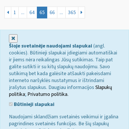
1
...
64
65
66
...
365
Uždaryti
Šioje svetainėje naudojami slapukai
(angl.
cookies). Būtinieji slapukai įdiegiami automatiškai
ir jiems nėra reikalingas Jūsų sutikimas. Taip pat
galite sutikti ir su kitų slapukų naudojimu. Savo
sutikimą bet kada galėsite atšaukti pakeisdami
interneto naršyklės nustatymus ir ištrindami
įrašytus slapukus. Daugiau informacijos
Slapukų
politika
;
Privatumo politika.
Būtinieji slapukai
Naudojami sklandžiam svetainės veikimui ir įgalina
pagrindines svetainės funkcijas. Be šių slapukų