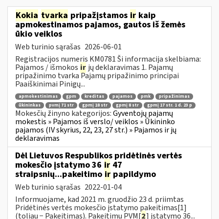
Kokia
tvarka
pripažįstamos
ir
kaip
apmokestinamos pajamos, gautos iš žemės
ūkio veiklos
Web turinio sąrašas
2026-06-01
Registracijos numeris KM0781 Ši informacija skelbiama:
Pajamos / išmokos
ir
jų deklaravimas 1. Pajamų
pripažinimo tvarka Pajamų pripažinimo principai
Paaiškinimai Pinigų...
apmokestinimas
gpm
kreditas
pajamos
pmk
pripažinimas
ūkininkas
pvmį 71 str
gpmį 18 str
gpmį 8 str
gpmį 17 str. 1 d. 23 p
Mokesčių žinyno kategorijos:
Gyventojų pajamų
mokestis » Pajamos iš verslo/ veiklos » Ūkininko
pajamos (IV skyrius, 22, 23, 27 str.) » Pajamos ir jų
deklaravimas
Dėl Lietuvos Respublikos pridėtinės vertės
mokesčio įstatymo 36
ir
47
straipsnių...pakeitimo
ir
papildymo
Web turinio sąrašas
2022-01-04
Informuojame, kad 2021 m. gruodžio 23 d. priimtas
Pridėtinės vertės mokesčio įstatymo pakeitimas[1]
(toliau − Pakeitimas). Pakeitimu PVM[
2
] įstatymo 36...