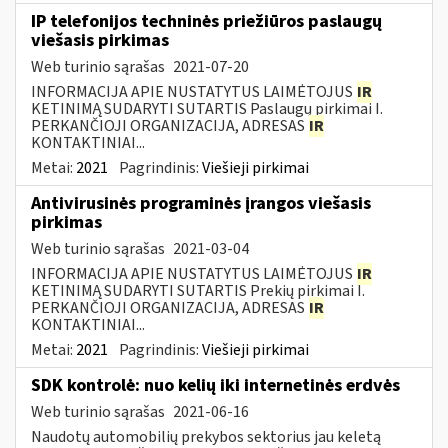
IP telefonijos techninės priežiūros paslaugų
viešasis pirkimas
Web turinio sąrašas
2021-07-20
INFORMACIJA APIE NUSTATYTUS LAIMĖTOJUS
IR
KETINIMĄ SUDARYTI SUTARTIS Paslaugų pirkimai I.
PERKANČIOJI ORGANIZACIJA, ADRESAS
IR
KONTAKTINIAI...
Metai:
2021
Pagrindinis:
Viešieji pirkimai
Antivirusinės programinės įrangos viešasis
pirkimas
Web turinio sąrašas
2021-03-04
INFORMACIJA APIE NUSTATYTUS LAIMĖTOJUS
IR
KETINIMĄ SUDARYTI SUTARTIS Prekių pirkimai I.
PERKANČIOJI ORGANIZACIJA, ADRESAS
IR
KONTAKTINIAI...
Metai:
2021
Pagrindinis:
Viešieji pirkimai
SDK kontrolė: nuo kelių iki internetinės erdvės
Web turinio sąrašas
2021-06-16
Naudotų automobilių prekybos sektorius jau keletą