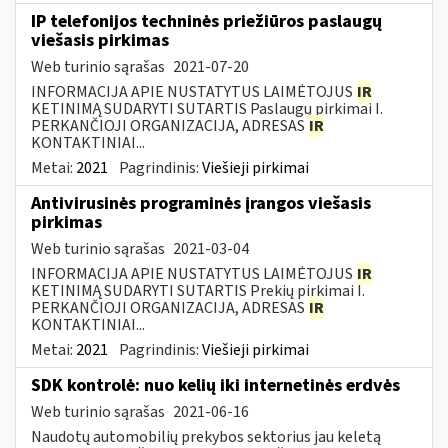
IP telefonijos techninės priežiūros paslaugų
viešasis pirkimas
Web turinio sąrašas
2021-07-20
INFORMACIJA APIE NUSTATYTUS LAIMĖTOJUS
IR
KETINIMĄ SUDARYTI SUTARTIS Paslaugų pirkimai I.
PERKANČIOJI ORGANIZACIJA, ADRESAS
IR
KONTAKTINIAI...
Metai:
2021
Pagrindinis:
Viešieji pirkimai
Antivirusinės programinės įrangos viešasis
pirkimas
Web turinio sąrašas
2021-03-04
INFORMACIJA APIE NUSTATYTUS LAIMĖTOJUS
IR
KETINIMĄ SUDARYTI SUTARTIS Prekių pirkimai I.
PERKANČIOJI ORGANIZACIJA, ADRESAS
IR
KONTAKTINIAI...
Metai:
2021
Pagrindinis:
Viešieji pirkimai
SDK kontrolė: nuo kelių iki internetinės erdvės
Web turinio sąrašas
2021-06-16
Naudotų automobilių prekybos sektorius jau keletą