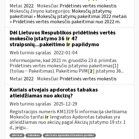
Metai:
2022
Mokesčiai:
Pridėtinės vertės mokestis
Mokesčių žinyno kategorijos:
Mokesčių įstatymų
pakeitimai » Mokesčių įstatymų pakeitimai 2022 metais
» Pridėtinės vertės mokesčio pakeitimai nuo 2022 m.
Dėl Lietuvos Respublikos pridėtinės vertės
mokesčio įstatymo 36
ir
47
straipsnių...pakeitimo
ir
papildymo
Web turinio sąrašas
2022-01-04
Informuojame, kad 2021 m. gruodžio 23 d. priimtas
Pridėtinės vertės mokesčio įstatymo pakeitimas[1]
(toliau − Pakeitimas). Pakeitimu PVM[
2
] įstatymo 36...
Metai:
2022
Mokesčiai:
Pridėtinės vertės mokestis
Kuriais atvejais apdorotas tabakas
atleidžiamas nuo akcizų?
Web turinio sąrašas
2025-12-29
Registracijos numeris KM1319 Ši informacija skelbiama:
Mokesčio tarifai
ir
lengvatos Apdorotas tabakas yra
atleidžiamas nuo akcizų pagal Akcizų įstatymo 19 str. 1
d., jeigu...
akcizai
tabakas
akcizais apmokestinamos prekės