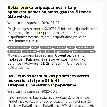
Kokia
tvarka
pripažįstamos
ir
kaip
apmokestinamos pajamos, gautos iš žemės
ūkio veiklos
Web turinio sąrašas
2026-06-01
Registracijos numeris KM0781 Ši informacija skelbiama:
Pajamos / išmokos
ir
jų deklaravimas 1. Pajamų
pripažinimo tvarka Pajamų pripažinimo principai
Paaiškinimai Pinigų...
apmokestinimas
gpm
kreditas
pajamos
pmk
pripažinimas
ūkininkas
pvmį 71 str
gpmį 18 str
gpmį 8 str
gpmį 17 str. 1 d. 23 p
Mokesčių žinyno kategorijos:
Gyventojų pajamų
mokestis » Pajamos iš verslo/ veiklos » Ūkininko
pajamos (IV skyrius, 22, 23, 27 str.) » Pajamos ir jų
deklaravimas
Dėl Lietuvos Respublikos pridėtinės vertės
mokesčio įstatymo 36
ir
47
straipsnių...pakeitimo
ir
papildymo
Web turinio sąrašas
2022-01-04
Informuojame, kad 2021 m. gruodžio 23 d. priimtas
Pridėtinės vertės mokesčio įstatymo pakeitimas[1]
(toliau − Pakeitimas). Pakeitimu PVM[
2
] įstatymo 36...