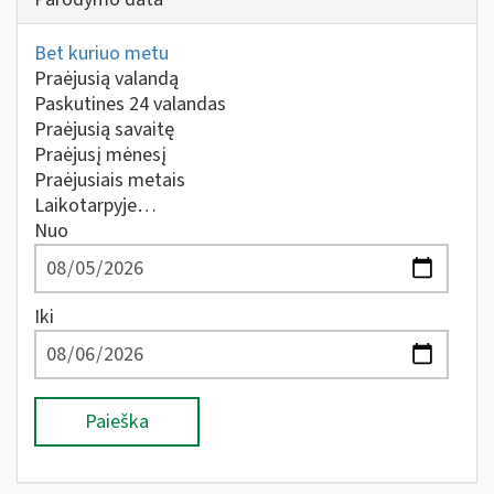
Bet kuriuo metu
Praėjusią valandą
Paskutines 24 valandas
Praėjusią savaitę
Praėjusį mėnesį
Praėjusiais metais
Laikotarpyje…
Nuo
Iki
Paieška