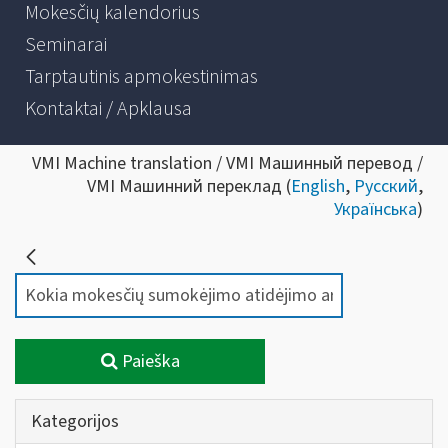
Mokesčių kalendorius
Seminarai
Tarptautinis apmokestinimas
Kontaktai / Apklausa
VMI Machine translation / VMI Машинный перевод /
VMI Машинний переклад (
English
,
Русский
,
Українська
)
Paieška
Kategorijos