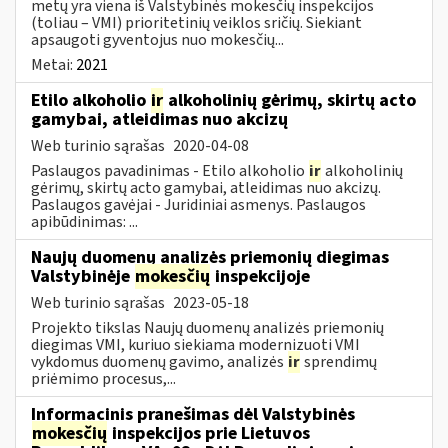
metų yra viena iš Valstybinės mokesčių inspekcijos
(toliau – VMI) prioritetinių veiklos sričių. Siekiant
apsaugoti gyventojus nuo mokesčių...
Metai:
2021
Etilo alkoholio
ir
alkoholinių gėrimų, skirtų acto
gamybai, atleidimas nuo akcizų
Web turinio sąrašas
2020-04-08
Paslaugos pavadinimas - Etilo alkoholio
ir
alkoholinių
gėrimų, skirtų acto gamybai, atleidimas nuo akcizų.
Paslaugos gavėjai - Juridiniai asmenys. Paslaugos
apibūdinimas: ...
Naujų duomenų analizės priemonių diegimas
Valstybinėje
mokesčių
inspekcijoje
Web turinio sąrašas
2023-05-18
Projekto tikslas Naujų duomenų analizės priemonių
diegimas VMI, kuriuo siekiama modernizuoti VMI
vykdomus duomenų gavimo, analizės
ir
sprendimų
priėmimo procesus,...
Informacinis pranešimas dėl Valstybinės
mokesčių
inspekcijos prie Lietuvos