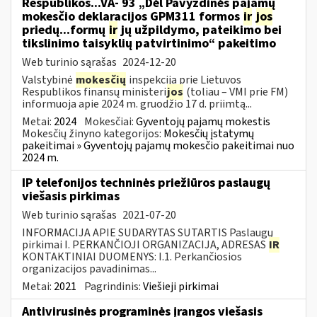
Respublikos...VA- 93 „Dėl Pavyzdinės pajamų
mokesčio deklaracijos GPM311 formos
ir
jos
priedų...formų
ir
jų užpildymo, pateikimo bei
tikslinimo taisyklių patvirtinimo“ pakeitimo
Web turinio sąrašas
2024-12-20
Valstybinė
mokesčių
inspekcija prie Lietuvos
Respublikos finansų ministeri
jos
(toliau – VMI prie FM)
informuoja apie 2024 m. gruodžio 17 d. priimtą...
Metai:
2024
Mokesčiai:
Gyventojų pajamų mokestis
Mokesčių žinyno kategorijos:
Mokesčių įstatymų
pakeitimai » Gyventojų pajamų mokesčio pakeitimai nuo
2024 m.
IP telefonijos techninės priežiūros paslaugų
viešasis pirkimas
Web turinio sąrašas
2021-07-20
INFORMACIJA APIE SUDARYTAS SUTARTIS Paslaugų
pirkimai I. PERKANČIOJI ORGANIZACIJA, ADRESAS
IR
KONTAKTINIAI DUOMENYS: I.1. Perkančiosios
organizacijos pavadinimas...
Metai:
2021
Pagrindinis:
Viešieji pirkimai
Antivirusinės programinės įrangos viešasis