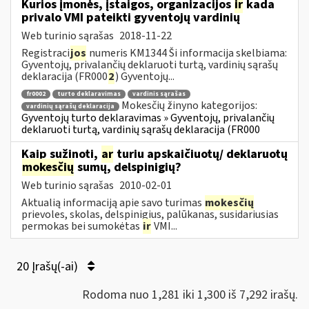
Kurios įmonės, įstaigos, organizacijos
ir
kada
privalo VMI pateikti gyventojų vardinių
Web turinio sąrašas
2018-11-22
Registraci
jos
numeris KM1344 Ši informacija skelbiama:
Gyventojų, privalančių deklaruoti turtą, vardinių sąrašų
deklaracija (FR000
2
) Gyventojų...
fr0002
turto deklaravimas
vardinis sąrašas
Mokesčių žinyno kategorijos:
vardinių sąrašų deklaracija
Gyventojų turto deklaravimas » Gyventojų, privalančių
deklaruoti turtą, vardinių sąrašų deklaracija (FR000
Kaip sužinoti,
ar
turiu apskaičiuotų/ deklaruotų
mokesčių
sumų, delspinigių?
Web turinio sąrašas
2010-02-01
Aktualią informaciją apie savo turimas
mokesčių
prievoles, skolas, delspinigius, palūkanas, susidariusias
permokas bei sumokėtas
ir
VMI...
20 Įrašų(-ai)
Rodoma nuo 1,281 iki 1,300 iš 7,292 irašų.