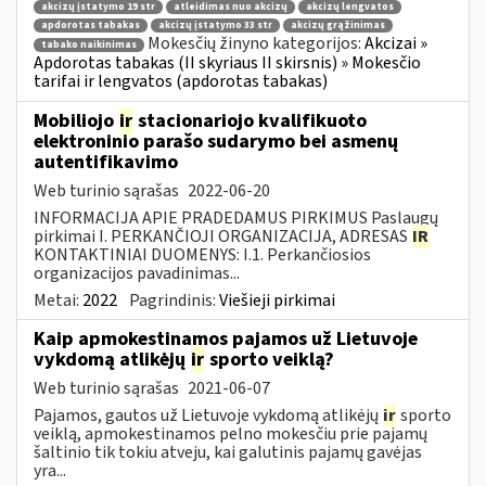
akcizų įstatymo 19 str
atleidimas nuo akcizų
akcizų lengvatos
apdorotas tabakas
akcizų įstatymo 33 str
akcizų grąžinimas
Mokesčių žinyno kategorijos:
Akcizai »
tabako naikinimas
Apdorotas tabakas (II skyriaus II skirsnis) » Mokesčio
tarifai ir lengvatos (apdorotas tabakas)
Mobiliojo
ir
stacionariojo kvalifikuoto
elektroninio parašo sudarymo bei asmenų
autentifikavimo
Web turinio sąrašas
2022-06-20
INFORMACIJA APIE PRADEDAMUS PIRKIMUS Paslaugų
pirkimai I. PERKANČIOJI ORGANIZACIJA, ADRESAS
IR
KONTAKTINIAI DUOMENYS: I.1. Perkančiosios
organizacijos pavadinimas...
Metai:
2022
Pagrindinis:
Viešieji pirkimai
Kaip apmokestinamos pajamos už Lietuvoje
vykdomą atlikėjų
ir
sporto veiklą?
Web turinio sąrašas
2021-06-07
Pajamos, gautos už Lietuvoje vykdomą atlikėjų
ir
sporto
veiklą, apmokestinamos pelno mokesčiu prie pajamų
šaltinio tik tokiu atveju, kai galutinis pajamų gavėjas
yra...