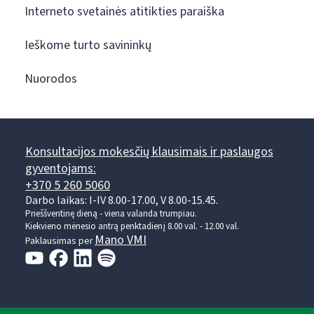
Interneto svetainės atitikties paraiška
Ieškome turto savininkų
Nuorodos
Konsultacijos mokesčių klausimais ir paslaugos
gyventojams:
+370 5 260 5060
Darbo laikas: I-IV 8.00-17.00, V 8.00-15.45.
Prieššventinę dieną - viena valanda trumpiau.
Kiekvieno mėnesio antrą penktadienį 8.00 val. - 12.00 val.
Mano VMI
Paklausimas per