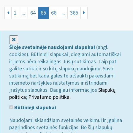
1
...
64
65
66
...
365
Uždaryti
Šioje svetainėje naudojami slapukai
(angl.
cookies). Būtinieji slapukai įdiegiami automatiškai
ir jiems nėra reikalingas Jūsų sutikimas. Taip pat
galite sutikti ir su kitų slapukų naudojimu. Savo
sutikimą bet kada galėsite atšaukti pakeisdami
interneto naršyklės nustatymus ir ištrindami
įrašytus slapukus. Daugiau informacijos
Slapukų
politika
;
Privatumo politika.
Būtinieji slapukai
Naudojami sklandžiam svetainės veikimui ir įgalina
pagrindines svetainės funkcijas. Be šių slapukų