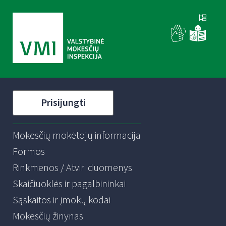
Prisijungti
Mokesčių mokėtojų informacija
Formos
Rinkmenos / Atviri duomenys
Skaičiuoklės ir pagalbininkai
Sąskaitos ir įmokų kodai
Mokesčių žinynas