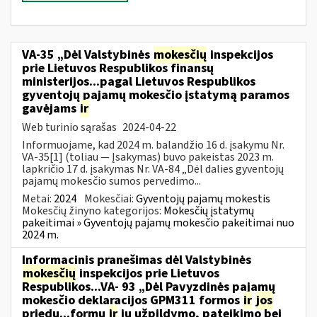
VA-35 „Dėl Valstybinės
mokesčių
inspekcijos
prie Lietuvos Respublikos finansų
ministerijos...pagal Lietuvos Respublikos
gyventojų pajamų mokesčio įstatymą paramos
gavėjams
ir
Web turinio sąrašas
2024-04-22
Informuojame, kad 2024 m. balandžio 16 d. įsakymu Nr.
VA-35[1] (toliau — Įsakymas) buvo pakeistas 2023 m.
lapkričio 17 d. įsakymas Nr. VA-84 „Dėl dalies gyventojų
pajamų mokesčio sumos pervedimo...
Metai:
2024
Mokesčiai:
Gyventojų pajamų mokestis
Mokesčių žinyno kategorijos:
Mokesčių įstatymų
pakeitimai » Gyventojų pajamų mokesčio pakeitimai nuo
2024 m.
Informacinis pranešimas dėl Valstybinės
mokesčių
inspekcijos prie Lietuvos
Respublikos...VA- 93 „Dėl Pavyzdinės pajamų
mokesčio deklaracijos GPM311 formos
ir
jos
priedų...formų
ir
jų užpildymo, pateikimo bei