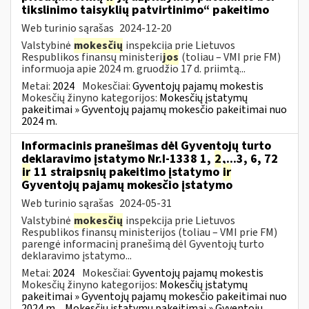
tikslinimo taisyklių patvirtinimo“ pakeitimo
Web turinio sąrašas
2024-12-20
Valstybinė
mokesčių
inspekcija prie Lietuvos
Respublikos finansų ministeri
jos
(toliau – VMI prie FM)
informuoja apie 2024 m. gruodžio 17 d. priimtą...
Metai:
2024
Mokesčiai:
Gyventojų pajamų mokestis
Mokesčių žinyno kategorijos:
Mokesčių įstatymų
pakeitimai » Gyventojų pajamų mokesčio pakeitimai nuo
2024 m.
Informacinis pranešimas dėl Gyventojų turto
deklaravimo įstatymo Nr.I-1338 1,
2
,...3, 6, 72
ir
11 straipsnių pakeitimo įstatymo
ir
Gyventojų pajamų mokesčio įstatymo
Web turinio sąrašas
2024-05-31
Valstybinė
mokesčių
inspekcija prie Lietuvos
Respublikos finansų ministerijos (toliau – VMI prie FM)
parengė informacinį pranešimą dėl Gyventojų turto
deklaravimo įstatymo...
Metai:
2024
Mokesčiai:
Gyventojų pajamų mokestis
Mokesčių žinyno kategorijos:
Mokesčių įstatymų
pakeitimai » Gyventojų pajamų mokesčio pakeitimai nuo
2024 m.
Mokesčių įstatymų pakeitimai » Gyventojų