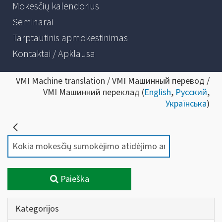
Mokesčių kalendorius
Seminarai
Tarptautinis apmokestinimas
Kontaktai / Apklausa
VMI Machine translation / VMI Машинный перевод /
VMI Машинний переклад (
English
,
Русский
,
Українська
)
Paieška
Kategorijos