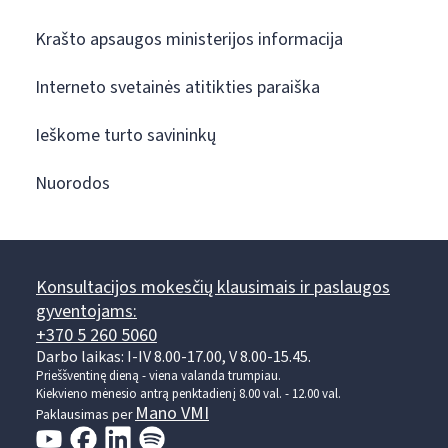
Krašto apsaugos ministerijos informacija
Interneto svetainės atitikties paraiška
Ieškome turto savininkų
Nuorodos
Konsultacijos mokesčių klausimais ir paslaugos
gyventojams:
+370 5 260 5060
Darbo laikas: I-IV 8.00-17.00, V 8.00-15.45.
Prieššventinę dieną - viena valanda trumpiau.
Kiekvieno mėnesio antrą penktadienį 8.00 val. - 12.00 val.
Mano VMI
Paklausimas per