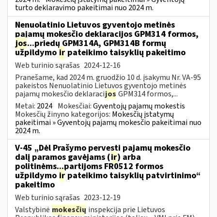
turto deklaravimo pakeitimai nuo 2024 m.
Nenuolatinio Lietuvos gyventojo metinės
pajamų mokesčio deklaracijos GPM314 formos,
jos
...priedų GPM314A, GPM314B formų
užpildymo
ir
pateikimo taisyklių pakeitimo
Web turinio sąrašas
2024-12-16
Pranešame, kad 2024 m. gruodžio 10 d. įsakymu Nr. VA-95
pakeistos Nenuolatinio Lietuvos gyventojo metinės
pajamų mokesčio deklaraci
jos
GPM314 formos,...
Metai:
2024
Mokesčiai:
Gyventojų pajamų mokestis
Mokesčių žinyno kategorijos:
Mokesčių įstatymų
pakeitimai » Gyventojų pajamų mokesčio pakeitimai nuo
2024 m.
V-45 „Dėl Prašymo pervesti pajamų mokesčio
dalį paramos gavėjams (
ir
) arba
politinėms...partijoms FR0512 formos
užpildymo
ir
pateikimo taisyklių patvirtinimo“
pakeitimo
Web turinio sąrašas
2023-12-19
Valstybinė
mokesčių
inspekcija prie Lietuvos