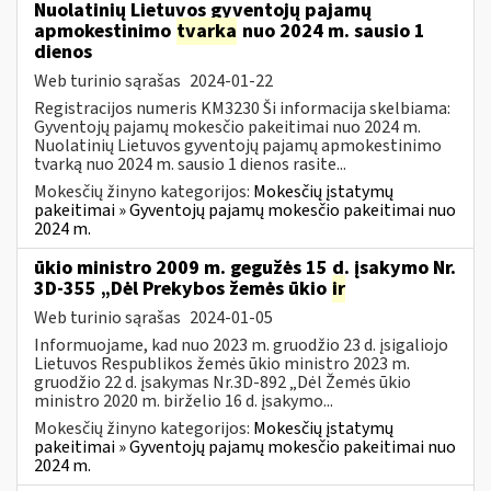
Nuolatinių Lietuvos gyventojų pajamų
apmokestinimo
tvarka
nuo 2024 m. sausio 1
dienos
Web turinio sąrašas
2024-01-22
Registracijos numeris KM3230 Ši informacija skelbiama:
Gyventojų pajamų mokesčio pakeitimai nuo 2024 m.
Nuolatinių Lietuvos gyventojų pajamų apmokestinimo
tvarką nuo 2024 m. sausio 1 dienos rasite...
Mokesčių žinyno kategorijos:
Mokesčių įstatymų
pakeitimai » Gyventojų pajamų mokesčio pakeitimai nuo
2024 m.
ūkio ministro 2009 m. gegužės 15 d. įsakymo Nr.
3D-355 „Dėl Prekybos žemės ūkio
ir
Web turinio sąrašas
2024-01-05
Informuojame, kad nuo 2023 m. gruodžio 23 d. įsigaliojo
Lietuvos Respublikos žemės ūkio ministro 2023 m.
gruodžio 22 d. įsakymas Nr.3D-892 „Dėl Žemės ūkio
ministro 2020 m. birželio 16 d. įsakymo...
Mokesčių žinyno kategorijos:
Mokesčių įstatymų
pakeitimai » Gyventojų pajamų mokesčio pakeitimai nuo
2024 m.