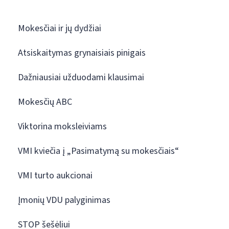
Mokesčiai ir jų dydžiai
Atsiskaitymas grynaisiais pinigais
Dažniausiai užduodami klausimai
Mokesčių ABC
Viktorina moksleiviams
VMI kviečia į „Pasimatymą su mokesčiais“
VMI turto aukcionai
Įmonių VDU palyginimas
STOP šešėliui