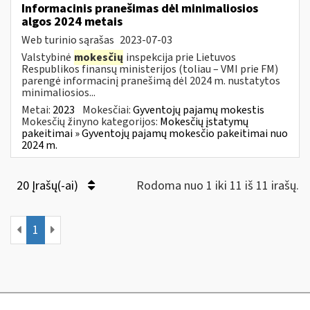
Informacinis pranešimas dėl minimaliosios
algos 2024 metais
Web turinio sąrašas
2023-07-03
Valstybinė
mokesčių
inspekcija prie Lietuvos
Respublikos finansų ministerijos (toliau – VMI prie FM)
parengė informacinį pranešimą dėl 2024 m. nustatytos
minimaliosios...
Metai:
2023
Mokesčiai:
Gyventojų pajamų mokestis
Mokesčių žinyno kategorijos:
Mokesčių įstatymų
pakeitimai » Gyventojų pajamų mokesčio pakeitimai nuo
2024 m.
20 Įrašų(-ai)
Rodoma nuo 1 iki 11 iš 11 irašų.
1