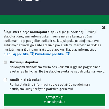
Valstybinė mokesčių inspekcija prie Lietuvos
U
Respublikos finansų ministerijos
Šioje svetainėje naudojami slapukai
(angl. cookies). Būtinieji
slapukai įdiegiami automatiškai ir jiems nėra reikalingas Jūsų
Biudžetinė įstaiga. Juridinio asmens kodas — 188659752,
sutikimas. Taip pat galite sutikti ir su kitų slapukų naudojimu. Savo
adresas: Vasario 16-osios g. 14, 01107 Vilnius, Lietuva, el.paštas:
sutikimą bet kada galėsite atšaukti pakeisdami interneto naršyklės
vmi@vmi.lt
, E. pristatymo dėžutės adresas 188659752
nustatymus ir ištrindami įrašytus slapukus. Daugiau informacijos
Duomenys apie Valstybinę mokesčių inspekciją prie Lietuvos
Slapukų politika
;
Privatumo politika.
Respublikos finansų ministerijos kaupiami ir saugomi Juridinių
asmenų registre
Būtinieji slapukai
Naudojami sklandžiam svetainės veikimui ir įgalina pagrindines
svetainės funkcijas. Be šių slapukų svetainė negali tinkamai veikti.
Analitiniai slapukai
Renka statistinę informaciją apie svetainės naudojimą ir
naudojami Jūsų naršymo patirties gerinimui.
PATVIRTINTI
Visus slapukus