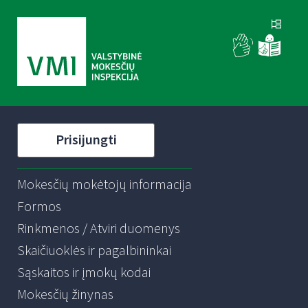
Prisijungti
Mokesčių mokėtojų informacija
Formos
Rinkmenos / Atviri duomenys
Skaičiuoklės ir pagalbininkai
Sąskaitos ir įmokų kodai
Mokesčių žinynas