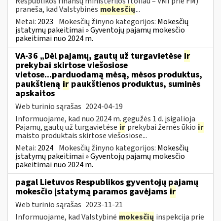
Respublikos finansų ministerijos (toliau – VMI prie FM)
praneša, kad Valstybinės
mokesčių
...
Metai:
2023
Mokesčių žinyno kategorijos:
Mokesčių
įstatymų pakeitimai » Gyventojų pajamų mokesčio
pakeitimai nuo 2024 m.
VA-36 „Dėl pajamų, gautų už turgavietėse
ir
prekybai skirtose viešosiose
vietose...parduodamą mėsą, mėsos produktus,
paukštieną
ir
paukštienos produktus, suminės
apskaitos
Web turinio sąrašas
2024-04-19
Informuojame, kad nuo 2024 m. gegužės 1 d. įsigalioja
Pajamų, gautų už turgavietėse
ir
prekybai žemės ūkio
ir
maisto produktais skirtose viešosiose...
Metai:
2024
Mokesčių žinyno kategorijos:
Mokesčių
įstatymų pakeitimai » Gyventojų pajamų mokesčio
pakeitimai nuo 2024 m.
pagal Lietuvos Respublikos gyventojų pajamų
mokesčio įstatymą paramos gavėjams
ir
Web turinio sąrašas
2023-11-21
Informuojame, kad Valstybinė
mokesčių
inspekcija prie