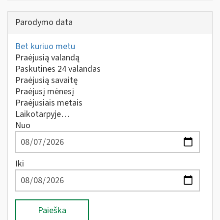
Parodymo data
Bet kuriuo metu
Praėjusią valandą
Paskutines 24 valandas
Praėjusią savaitę
Praėjusį mėnesį
Praėjusiais metais
Laikotarpyje…
Nuo
Iki
Paieška