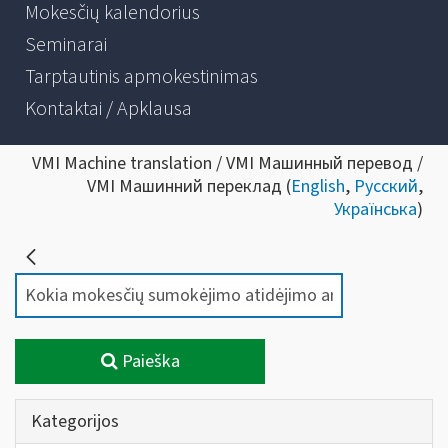
Mokesčių kalendorius
Seminarai
Tarptautinis apmokestinimas
Kontaktai / Apklausa
VMI Machine translation / VMI Машинный перевод /
VMI Машинний переклад (
English
,
Русский
,
Українська
)
Paieška
Kategorijos