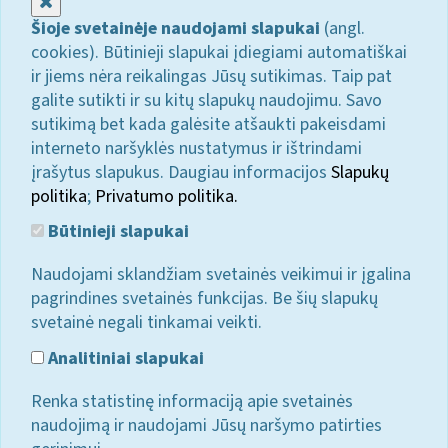
Uždaryti
Šioje svetainėje naudojami slapukai
(angl.
cookies). Būtinieji slapukai įdiegiami automatiškai
ir jiems nėra reikalingas Jūsų sutikimas. Taip pat
galite sutikti ir su kitų slapukų naudojimu. Savo
sutikimą bet kada galėsite atšaukti pakeisdami
interneto naršyklės nustatymus ir ištrindami
įrašytus slapukus. Daugiau informacijos
Slapukų
politika
;
Privatumo politika.
Būtinieji slapukai
Naudojami sklandžiam svetainės veikimui ir įgalina
pagrindines svetainės funkcijas. Be šių slapukų
svetainė negali tinkamai veikti.
Analitiniai slapukai
Renka statistinę informaciją apie svetainės
naudojimą ir naudojami Jūsų naršymo patirties