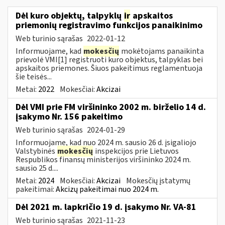
Dėl kuro objektų, talpyklų
ir
apskaitos
priemonių registravimo funkcijos panaikinimo
Web turinio sąrašas
2022-01-12
Informuojame, kad
mokesčių
mokėtojams panaikinta
prievolė VMI[1] registruoti kuro objektus, talpyklas bei
apskaitos priemones. Šiuos pakeitimus reglamentuoja
šie teisės...
Metai:
2022
Mokesčiai:
Akcizai
Dėl VMI prie FM viršininko 2002 m. birželio 14 d.
įsakymo Nr. 156 pakeitimo
Web turinio sąrašas
2024-01-29
Informuojame, kad nuo 2024 m. sausio 26 d. įsigaliojo
Valstybinės
mokesčių
inspekcijos prie Lietuvos
Respublikos finansų ministerijos viršininko 2024 m.
sausio 25 d....
Metai:
2024
Mokesčiai:
Akcizai
Mokesčių įstatymų
pakeitimai:
Akcizų pakeitimai nuo 2024 m.
Dėl 2021 m. lapkričio 19 d. įsakymo Nr. VA-81
Web turinio sąrašas
2021-11-23