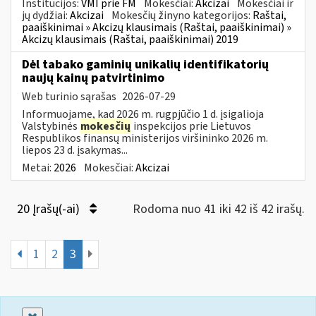
Institucijos:
VMI prie FM
Mokesčiai:
Akcizai
Mokesčiai ir
jų dydžiai:
Akcizai
Mokesčių žinyno kategorijos:
Raštai,
paaiškinimai » Akcizų klausimais (Raštai, paaiškinimai) »
Akcizų klausimais (Raštai, paaiškinimai) 2019
Dėl tabako gaminių unikalių identifikatorių
naujų kainų patvirtinimo
Web turinio sąrašas
2026-07-29
Informuojame, kad 2026 m. rugpjūčio 1 d. įsigalioja
Valstybinės
mokesčių
inspekcijos prie Lietuvos
Respublikos finansų ministerijos viršininko 2026 m.
liepos 23 d. įsakymas...
Metai:
2026
Mokesčiai:
Akcizai
20 Įrašų(-ai)
Rodoma nuo 41 iki 42 iš 42 irašų.
1
2
3