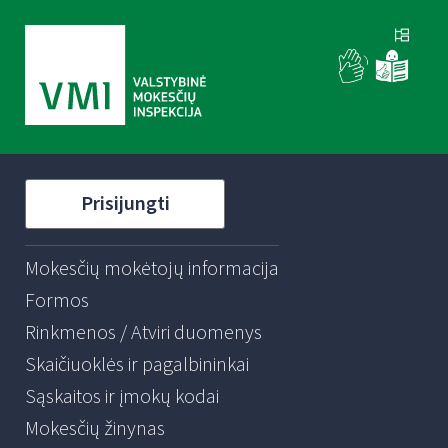
Prisijungti
Mokesčių mokėtojų informacija
Formos
Rinkmenos / Atviri duomenys
Skaičiuoklės ir pagalbininkai
Sąskaitos ir įmokų kodai
Mokesčių žinynas