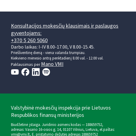
Konsultacijos mokesčių klausimais ir paslaugos
gyventojams:
+370 5 260 5060
Darbo laikas: I-IV 8.00-17.00, V 8.00-15.45.
Prieššventinę dieną - viena valanda trumpiau.
Kiekvieno mėnesio antrą penktadienį 8.00 val. - 12.00 val.
Mano VMI
Paklausimas per
Valstybinė mokesčių inspekcija prie Lietuvos
Respublikos finansų ministerijos
Biudžetinė įstaiga. Juridinio asmens kodas — 188659752,
adresas: Vasario 16-osios g. 14, 01107 Vilnius, Lietuva, el.paštas:
vmi@vmi.lt
, E. pristatymo dėžutės adresas 188659752