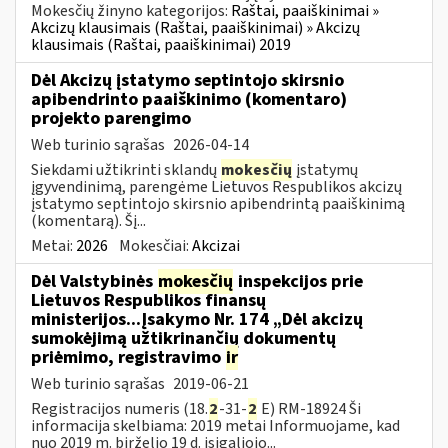
Mokesčių žinyno kategorijos:
Raštai, paaiškinimai »
Akcizų klausimais (Raštai, paaiškinimai) » Akcizų
klausimais (Raštai, paaiškinimai) 2019
Dėl Akcizų įstatymo septintojo skirsnio
apibendrinto paaiškinimo (komentaro)
projekto parengimo
Web turinio sąrašas
2026-04-14
Siekdami užtikrinti sklandų
mokesčių
įstatymų
įgyvendinimą, parengėme Lietuvos Respublikos akcizų
įstatymo septintojo skirsnio apibendrintą paaiškinimą
(komentarą). Šį...
Metai:
2026
Mokesčiai:
Akcizai
Dėl Valstybinės
mokesčių
inspekcijos prie
Lietuvos Respublikos finansų
ministerijos...Įsakymo Nr. 174 „Dėl akcizų
sumokėjimą užtikrinančių dokumentų
priėmimo, registravimo
ir
Web turinio sąrašas
2019-06-21
Registracijos numeris (18.
2
-31-
2
E) RM-18924 Ši
informacija skelbiama: 2019 metai Informuojame, kad
nuo 2019 m. birželio 19 d. įsigaliojo...