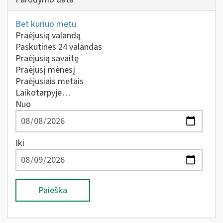
Bet kuriuo metu
Praėjusią valandą
Paskutines 24 valandas
Praėjusią savaitę
Praėjusį mėnesį
Praėjusiais metais
Laikotarpyje…
Nuo
Iki
Paieška