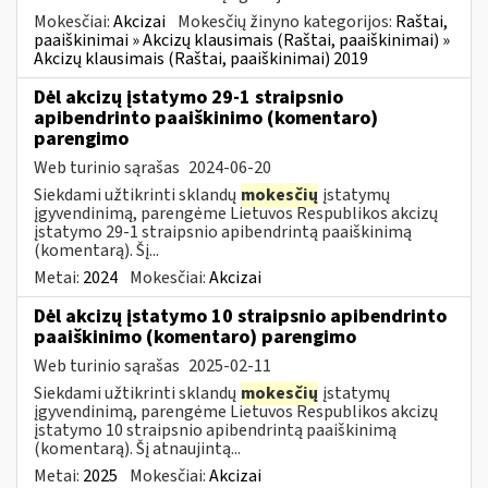
Mokesčiai:
Akcizai
Mokesčių žinyno kategorijos:
Raštai,
paaiškinimai » Akcizų klausimais (Raštai, paaiškinimai) »
Akcizų klausimais (Raštai, paaiškinimai) 2019
Dėl akcizų įstatymo 29-1 straipsnio
apibendrinto paaiškinimo (komentaro)
parengimo
Web turinio sąrašas
2024-06-20
Siekdami užtikrinti sklandų
mokesčių
įstatymų
įgyvendinimą, parengėme Lietuvos Respublikos akcizų
įstatymo 29-1 straipsnio apibendrintą paaiškinimą
(komentarą). Šį...
Metai:
2024
Mokesčiai:
Akcizai
Dėl akcizų įstatymo 10 straipsnio apibendrinto
paaiškinimo (komentaro) parengimo
Web turinio sąrašas
2025-02-11
Siekdami užtikrinti sklandų
mokesčių
įstatymų
įgyvendinimą, parengėme Lietuvos Respublikos akcizų
įstatymo 10 straipsnio apibendrintą paaiškinimą
(komentarą). Šį atnaujintą...
Metai:
2025
Mokesčiai:
Akcizai