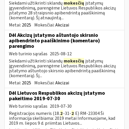
Siekdami užtikrinti sklandų
mokesčių
įstatymų
įgyvendinimą, parengėme Lietuvos Respublikos akcizų
įstatymo 28 straipsnio apibendrintą paaiškinimą
(komentarą). Šį atnaujintą...
Metai:
2025
Mokesčiai:
Akcizai
Dėl Akcizų įstatymo aštuntojo skirsnio
apibendrinto paaiškinimo (komentaro)
parengimo
Web turinio sąrašas
2025-08-12
Siekdami užtikrinti sklandų
mokesčių
įstatymų
įgyvendinimą, parengėme Lietuvos Respublikos akcizų
įstatymo aštuntojo skirsnio apibendrintą paaiškinimą
(komentarą). Šį...
Metai:
2025
Mokesčiai:
Akcizai
Dėl Lietuvos Respublikos akcizų įstatymo
pakeitimo 2019-07-30
Web turinio sąrašas
2019-07-30
Registracijos numeris (18.
2
-31-
2
E) RM-23304 Ši
informacija skelbiama: 2019 metai Informuojame, kad
2019 m. liepos 9 d. priimtas Lietuvos...