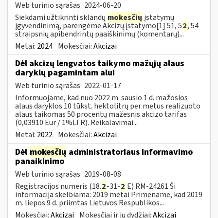
Web turinio sąrašas
2024-06-20
Siekdami užtikrinti sklandų
mokesčių
įstatymų
įgyvendinimą, parengėme Akcizų įstatymo[1] 51, 5
2
, 54
straipsnių apibendrintų paaiškinimų (komentarų)...
Metai:
2024
Mokesčiai:
Akcizai
Dėl akcizų lengvatos taikymo mažųjų alaus
daryklų pagamintam alui
Web turinio sąrašas
2022-01-17
Informuojame, kad nuo 2022 m. sausio 1 d. mažosios
alaus daryklos 10 tūkst. hektolitrų per metus realizuoto
alaus taikomas 50 procentų mažesnis akcizo tarifas
(0,03910 Eur / 1%LTR). Reikalavimai...
Metai:
2022
Mokesčiai:
Akcizai
Dėl
mokesčių
administratoriaus informavimo
panaikinimo
Web turinio sąrašas
2019-08-08
Registracijos numeris (18.
2
-31-
2
E) RM-24261 Ši
informacija skelbiama: 2019 metai Primename, kad 2019
m. liepos 9 d. priimtas Lietuvos Respublikos...
Mokesčiai:
Akcizai
Mokesčiai ir jų dydžiai:
Akcizai