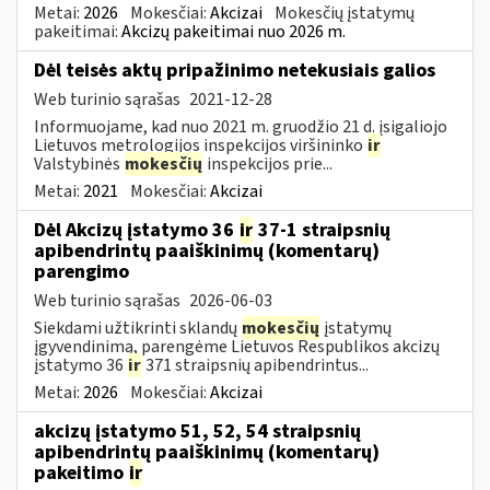
Metai:
2026
Mokesčiai:
Akcizai
Mokesčių įstatymų
pakeitimai:
Akcizų pakeitimai nuo 2026 m.
Dėl teisės aktų pripažinimo netekusiais galios
Web turinio sąrašas
2021-12-28
Informuojame, kad nuo 2021 m. gruodžio 21 d. įsigaliojo
Lietuvos metrologijos inspekcijos viršininko
ir
Valstybinės
mokesčių
inspekcijos prie...
Metai:
2021
Mokesčiai:
Akcizai
Dėl Akcizų įstatymo 36
ir
37-1 straipsnių
apibendrintų paaiškinimų (komentarų)
parengimo
Web turinio sąrašas
2026-06-03
Siekdami užtikrinti sklandų
mokesčių
įstatymų
įgyvendinimą, parengėme Lietuvos Respublikos akcizų
įstatymo 36
ir
371 straipsnių apibendrintus...
Metai:
2026
Mokesčiai:
Akcizai
akcizų įstatymo 51, 52, 54 straipsnių
apibendrintų paaiškinimų (komentarų)
pakeitimo
ir