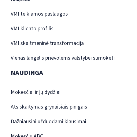
VMI teikiamos paslaugos
VMI kliento profilis
VMI skaitmeninė transformacija
Vienas langelis prievolėms valstybei sumokėti
NAUDINGA
Mokesčiai ir jų dydžiai
Atsiskaitymas grynaisiais pinigais
Dažniausiai užduodami klausimai
Mokesčių ABC