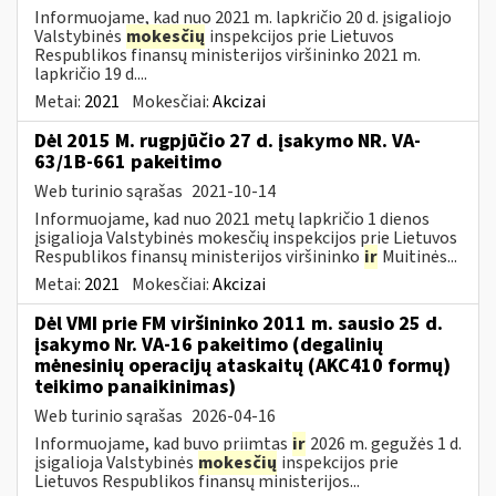
Informuojame, kad nuo 2021 m. lapkričio 20 d. įsigaliojo
Valstybinės
mokesčių
inspekcijos prie Lietuvos
Respublikos finansų ministerijos viršininko 2021 m.
lapkričio 19 d....
Metai:
2021
Mokesčiai:
Akcizai
Dėl 2015 M. rugpjūčio 27 d. įsakymo NR. VA-
63/1B-661 pakeitimo
Web turinio sąrašas
2021-10-14
Informuojame, kad nuo 2021 metų lapkričio 1 dienos
įsigalioja Valstybinės mokesčių inspekcijos prie Lietuvos
Respublikos finansų ministerijos viršininko
ir
Muitinės...
Metai:
2021
Mokesčiai:
Akcizai
Dėl VMI prie FM viršininko 2011 m. sausio 25 d.
įsakymo Nr. VA-16 pakeitimo (degalinių
mėnesinių operacijų ataskaitų (AKC410 formų)
teikimo panaikinimas)
Web turinio sąrašas
2026-04-16
Informuojame, kad buvo priimtas
ir
2026 m. gegužės 1 d.
įsigalioja Valstybinės
mokesčių
inspekcijos prie
Lietuvos Respublikos finansų ministerijos...