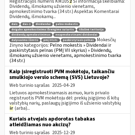
Registracijos numeris KM105
2
Ši informacija skelbiama:
Dividendų, išmokamų užsienio vienetams,
apmokestinimo tvarka (34 str.) Aspektas Komentarai
Dividendų, išmokamų...
dais
das-1
dividendai
pelno mokestis
dvigubo apmokestinimo išvengimo sutartis
tikslinė teritorija
dividendų apmokestinimas
neapmokestinami dividendai
Mokesčių
dalyvavimo išimtis
pmį 34 str.
paskirstytasis pelnas
žinyno kategorijos:
Pelno mokestis » Dividendai ir
paskirstytasis pelnas (PMĮ VII skyrius) » Dividendų,
išmokamų užsienio vienetams, apmokestinimo tvarka
(34 str.)
Kaip įsiregistruoti PVM mokėtoju, taikančiu
smulkiojo verslo schemą (SVS) Lietuvoje?
Web turinio sąrašas
2025-04-29
Lietuvos apmokestinamasis asmuo, kuris privalo
registruotis PVM mokėtoju dėl: prekių įsigijimo iš kitų
valstybių narių, paslaugų įsigijimo iš užsienio valstybių
ir
(arba)...
Kuriais atvejais apdorotas tabakas
atleidžiamas nuo akcizų?
Web turinio sąrašas
2025-12-29