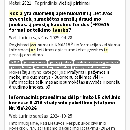
Metai:
2021
Pagrindinis:
Viešieji pirkimai
Kokia
yra duomenų apie nuolatinių Lietuvos
gyventojų sumokėtas pensijų draudimo
įmokas...į pensijų kaupimo fondus (FR0615
forma) pateikimo
tvarka
?
Web turinio sąrašas
2025-04-28
Registraci
jos
numeris KM0818 Ši informacija skelbiama:
Informaci
jos
teikimas apie sumokėtas gyvybės
ir
pensijų draudimo...
fr0615
juridinis asmuo
pensijų įmokos
nuolatinis lietuvos gyventojas
pensijų fondas
pensijų kaupimo fondas
pensijų draudimo įmokos
Mokesčių žinyno kategorijos:
Prašymai, pažymos ir
mokėjimo duomenys » Duomenų teikimas VMI »
Informacijos teikimas apie sumokėtas gyvybės ir pensijų
draudimo įmokas, bū
Informacinis pranešimas dėl priimto LR civilinio
kodekso 6.476 straipsnio pakeitimo įstatymo
Nr. XIV-3026
Web turinio sąrašas
2024-10-25
Informuojame, kad Lietuvos Respublikos civilinio
kodekso 6.476 straipsnio pakeitimo įstatymu (2024 m.