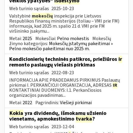
veiklos ypatybes“
išdėstymo
Web turinio sąrašas
2025-10-23
Valstybinė
mokesčių
inspekcija prie Lietuvos
Respublikos finansų ministerijos (toliau – VMI prie FM)
informuoja, kad 2025 m. spalio 21 d. VMI prie FM
viršininko įsakymu...
Metai:
2025
Mokesčiai:
Pelno mokestis
Mokesčių
žinyno kategorijos:
Mokesčių įstatymų pakeitimai »
Pelno mokesčio pakeitimai nuo 2025 m.
Kondicionierių techninės patikros, priežiūros
ir
remonto paslaugų viešasis pirkimas
Web turinio sąrašas
2022-08-23
INFORMACIJA APIE PRADEDAMUS PIRKIMUS Paslaugų
pirkimai I. PERKANČIOJI ORGANIZACIJA, ADRESAS
IR
KONTAKTINIAI DUOMENYS: I.1. Perkančiosios
organizacijos pavadinimas...
Metai:
2022
Pagrindinis:
Viešieji pirkimai
Kokia
yra dividendų, išmokamų užsienio
vienetams, apmokestinimo
tvarka
?
Web turinio sąrašas
2023-12-04