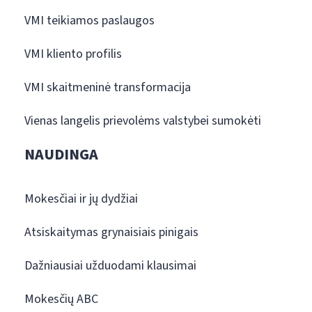
VMI teikiamos paslaugos
VMI kliento profilis
VMI skaitmeninė transformacija
Vienas langelis prievolėms valstybei sumokėti
NAUDINGA
Mokesčiai ir jų dydžiai
Atsiskaitymas grynaisiais pinigais
Dažniausiai užduodami klausimai
Mokesčių ABC