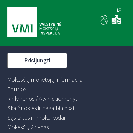
Prisijungti
Mokesčių mokėtojų informacija
Formos
Rinkmenos / Atviri duomenys
Skaičiuoklės ir pagalbininkai
Sąskaitos ir įmokų kodai
Mokesčių žinynas