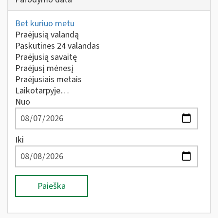
Bet kuriuo metu
Praėjusią valandą
Paskutines 24 valandas
Praėjusią savaitę
Praėjusį mėnesį
Praėjusiais metais
Laikotarpyje…
Nuo
Iki
Paieška