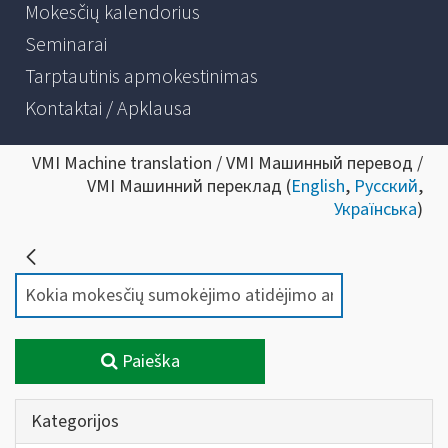
Mokesčių kalendorius
Seminarai
Tarptautinis apmokestinimas
Kontaktai / Apklausa
VMI Machine translation / VMI Машинный перевод /
VMI Машинний переклад (
English
,
Русский
,
Українська
)
Paieška
Kategorijos