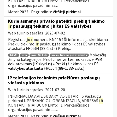
KONTAKTINIAI DUOMENYS: I.1. Perkančiosios
organizacijos pavadinimas...
Metai:
2022
Pagrindinis:
Viešieji pirkimai
Kurie asmenys privalo pateikti prekių tiekimo
ir
paslaugų teikimo į kitas ES valstybes
Web turinio sąrašas
2025-07-02
Registraci
jos
numeris KM1154 Ši informacija skelbiama:
Prekių tiekimo
ir
paslaugų teikimo į kitas ES valstybes
ataskaita FR0564 (88-1 str.) Prekių...
Mokesčių
fr0564
pvm
pvmį 88-1 str
prekių tiekimo į es ataskaita
žinyno kategorijos:
Pridėtinės vertės mokestis » PVM
deklaravimas (IX skyrius) » Prekių tiekimo į kitas ES
valstybes ataskaita FR0564 (88-1, 88-2 str.)
IP telefonijos techninės priežiūros paslaugų
viešasis pirkimas
Web turinio sąrašas
2021-07-20
INFORMACIJA APIE SUDARYTAS SUTARTIS Paslaugų
pirkimai I. PERKANČIOJI ORGANIZACIJA, ADRESAS
IR
KONTAKTINIAI DUOMENYS: I.1. Perkančiosios
organizacijos pavadinimas...
Metai:
2021
Pagrindinis:
Viešieji pirkimai