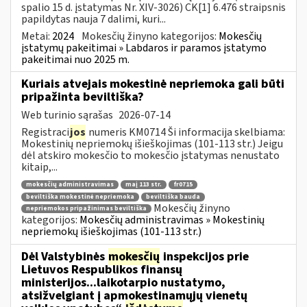
spalio 15 d. įstatymas Nr. XIV-3026) CK[1] 6.476 straipsnis
papildytas nauja 7 dalimi, kuri...
Metai:
2024
Mokesčių žinyno kategorijos:
Mokesčių
įstatymų pakeitimai » Labdaros ir paramos įstatymo
pakeitimai nuo 2025 m.
Kuriais atvejais mokestinė nepriemoka gali būti
pripažinta beviltiška?
Web turinio sąrašas
2026-07-14
Registraci
jos
numeris KM0714 Ši informacija skelbiama:
Mokestinių nepriemokų išieškojimas (101-113 str.) Jeigu
dėl atskiro mokesčio to mokesčio įstatymas nenustato
kitaip,...
mokesčių administravimas
maį 113 str.
fr0715
beviltiška mokestinė nepriemoka
beviltiška bauda
Mokesčių žinyno
nepriemokos pripažinimas beviltiška
kategorijos:
Mokesčių administravimas » Mokestinių
nepriemokų išieškojimas (101-113 str.)
Dėl Valstybinės
mokesčių
inspekcijos prie
Lietuvos Respublikos finansų
ministerijos...laikotarpio nustatymo,
atsižvelgiant į apmokestinamųjų vienetų