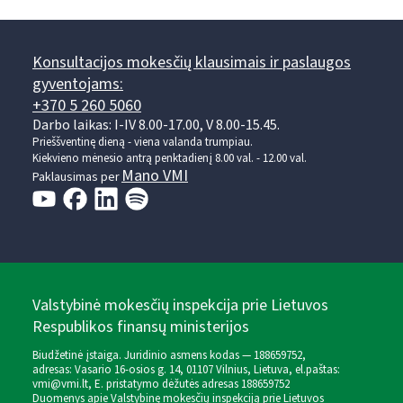
Konsultacijos mokesčių klausimais ir paslaugos
gyventojams:
+370 5 260 5060
Darbo laikas: I-IV 8.00-17.00, V 8.00-15.45.
Prieššventinę dieną - viena valanda trumpiau.
Kiekvieno mėnesio antrą penktadienį 8.00 val. - 12.00 val.
Mano VMI
Paklausimas per
Valstybinė mokesčių inspekcija prie Lietuvos
Respublikos finansų ministerijos
Biudžetinė įstaiga. Juridinio asmens kodas — 188659752,
adresas: Vasario 16-osios g. 14, 01107 Vilnius, Lietuva, el.paštas:
vmi@vmi.lt
, E. pristatymo dėžutės adresas 188659752
Duomenys apie Valstybinę mokesčių inspekciją prie Lietuvos