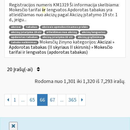
Registracijos numeris KM1319 Ši informacija skelbiama:
Mokesčio tarifai
ir
lengvatos Apdorotas tabakas yra
atleidžiamas nuo akcizų pagal Akcizų įstatymo 19 str. 1
d., jeigu...
akcizai
tabakas
akcizais apmokestinamos prekės
akcizų įstatymo 19 str
atleidimas nuo akcizų
akcizų lengvatos
apdorotas tabakas
akcizų įstatymo 33 str
akcizų grąžinimas
Mokesčių žinyno kategorijos:
Akcizai »
tabako naikinimas
Apdorotas tabakas (II skyriaus II skirsnis) » Mokesčio
tarifai ir lengvatos (apdorotas tabakas)
20 Įrašų(-ai)
Rodoma nuo 1,301 iki 1,320 iš 7,293 irašų.
1
...
65
66
67
...
365
Uždaryti