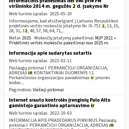
Informacinis pranešimas dėl VMI prie FM
viršininko 2014 m. gegužės
2
d. įsakymo Nr
Web turinio sąrašas
2025-05-20
Informuojame, kad atsižvelgiant į Lietuvos Respublikos
pridėtinės vertės mokesčio įstatymo Nr. IX-751
2
, 13, 15,
28, 31, 3
2
, 40, 57, 58, 64, 71,...
Metai:
2025
Mokesčių įstatymų pakeitimai:
MĮP 2021 »
Pridėtinės vertės mokesčio pakeitimai nuo 2025 m.
Informacija apie sudarytas sutartis
Web turinio sąrašas
2022-02-11
Paslaugų pirkimai I. PERKANČIOJI ORGANIZACIJA,
ADRESAS
IR
KONTAKTINIAI DUOMENYS: I.1.
Perkančiosios organizacijos pavadinimas
ir
įmonės
kodas:...
Pagrindinis:
Viešieji pirkimai
Internet srauto kontrolės įrenginių Palo Alto
gamintojo garantinio aptarnavimo
ir
Web turinio sąrašas
2022-10-03
INFORMACIJA APIE PRADEDAMUS PIRKIMUS Paslaugų
pirkimai I. PERKANČIOJI ORGANIZACIJA, ADRESAS
IR