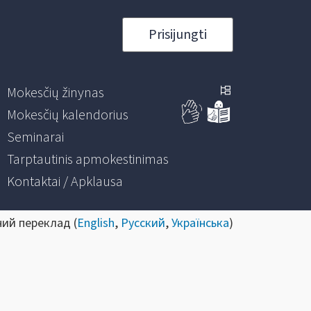
Prisijungti
Mokesčių žinynas
Mokesčių kalendorius
Seminarai
Tarptautinis apmokestinimas
Kontaktai / Apklausa
ний переклад (
English
,
Русский
,
Українська
)