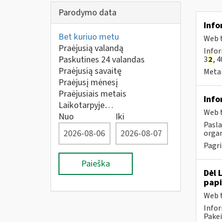
Parodymo data
Info
Bet kuriuo metu
Web t
Praėjusią valandą
Infor
Paskutines 24 valandas
3
2
, 4
Praėjusią savaitę
Metai
Praėjusį mėnesį
Praėjusiais metais
Info
Laikotarpyje…
Web t
Nuo
Iki
Pasl
organ
Pagri
Paieška
Dėl 
pap
Web t
Infor
Pakei