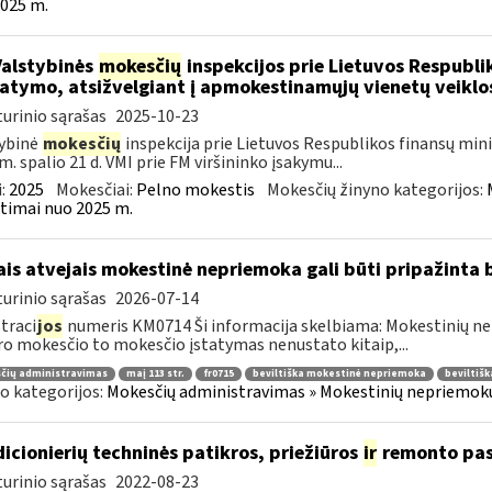
025 m.
Valstybinės
mokesčių
inspekcijos prie Lietuvos Respublik
atymo, atsižvelgiant į apmokestinamųjų vienetų veikl
urinio sąrašas
2025-10-23
ybinė
mokesčių
inspekcija prie Lietuvos Respublikos finansų minis
m. spalio 21 d. VMI prie FM viršininko įsakymu...
:
2025
Mokesčiai:
Pelno mokestis
Mokesčių žinyno kategorijos:
timai nuo 2025 m.
ais atvejais mokestinė nepriemoka gali būti pripažinta 
urinio sąrašas
2026-07-14
traci
jos
numeris KM0714 Ši informacija skelbiama: Mokestinių nep
ro mokesčio to mokesčio įstatymas nenustato kitaip,...
čių administravimas
maį 113 str.
fr0715
beviltiška mokestinė nepriemoka
beviltiš
o kategorijos:
Mokesčių administravimas » Mokestinių nepriemokų 
icionierių techninės patikros, priežiūros
ir
remonto pasl
urinio sąrašas
2022-08-23