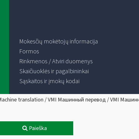
Mokesčių mokėtojų informacija
Formos
Rinkmenos / Atviri duomenys
Skaičiuoklės ir pagalbininkai
Sąskaitos ir įmokų kodai
Machine translation / VMI Машинный перевод / VMI Машин
Paieška