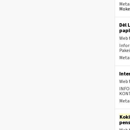
Metai
Mokes
Dėl 
pap
Web t
Infor
Pakei
Metai
Inte
Web t
INFO
KONTA
Metai
Kok
pens