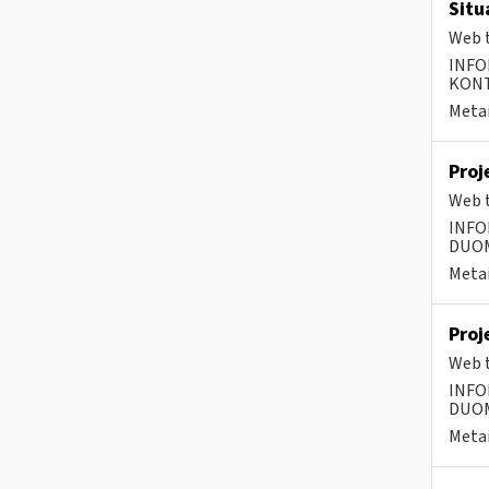
Situ
Web t
INFO
KONTA
Metai
Proj
Web t
INFO
DUOME
Metai
Proj
Web t
INFO
DUOME
Metai