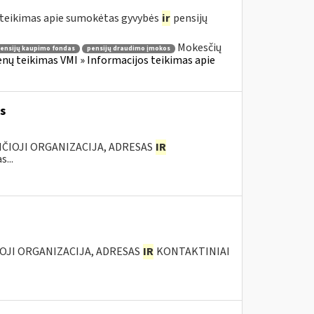
teikimas apie sumokėtas gyvybės
ir
pensijų
Mokesčių
ensijų kaupimo fondas
pensijų draudimo įmokos
 teikimas VMI » Informacijos teikimas apie
s
ANČIOJI ORGANIZACIJA, ADRESAS
IR
...
IOJI ORGANIZACIJA, ADRESAS
IR
KONTAKTINIAI