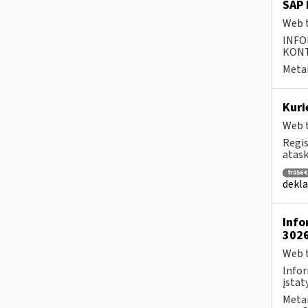
SAP 
Web t
INFO
KONTA
Metai
Kuri
Web t
Regis
atask
fr0564
dekla
Info
302
Web t
Infor
įstat
Metai