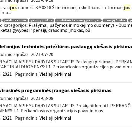
urinio sąrašas
2025-04-28
traci
jos
numeris KM0818 Ši informacija skelbiama: Informaci
jos
imo...
juridinis asmuo
pensijų įmokos
nuolatinis lietuvos gyventojas
pensijų fondas
p
o kategorijos:
Prašymai, pažymos ir mokėjimo duomenys » Duomenų
ėtas gyvybės ir pensijų draudimo įmokas, bū
elefonijos techninės priežiūros paslaugų viešasis pirkima
urinio sąrašas
2021-07-20
RMACIJA APIE SUDARYTAS SUTARTIS Paslaugų pirkimai I. PERK
KTINIAI DUOMENYS: I.1. Perkančiosios organizacijos pavadinimas
:
2021
Pagrindinis:
Viešieji pirkimai
virusinės programinės įrangos viešasis pirkimas
urinio sąrašas
2021-03-08
RMACIJA APIE SUDARYTAS SUTARTIS Prekių pirkimai I. PERKANČ
NYS: I.1. Perkančiosios organizacijos pavadinimas...
:
2021
Pagrindinis:
Viešieji pirkimai