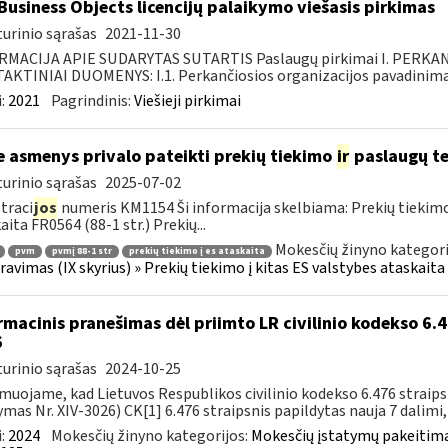
Business Objects licencijų palaikymo viešasis pirkimas
urinio sąrašas
2021-11-30
RMACIJA APIE SUDARYTAS SUTARTIS Paslaugų pirkimai I. PERK
KTINIAI DUOMENYS: I.1. Perkančiosios organizacijos pavadinimas
:
2021
Pagrindinis:
Viešieji pirkimai
e asmenys privalo pateikti prekių tiekimo
ir
paslaugų te
urinio sąrašas
2025-07-02
traci
jos
numeris KM1154 Ši informacija skelbiama: Prekių tiekim
aita FR0564 (88-1 str.) Prekių...
Mokesčių žinyno kategori
pvm
pvmį 88-1 str
prekių tiekimo į es ataskaita
ravimas (IX skyrius) » Prekių tiekimo į kitas ES valstybes ataskaita 
rmacinis pranešimas dėl priimto LR civilinio kodekso 6.4
6
urinio sąrašas
2024-10-25
muojame, kad Lietuvos Respublikos civilinio kodekso 6.476 straips
ymas Nr. XIV-3026) CK[1] 6.476 straipsnis papildytas nauja 7 dalimi, k
:
2024
Mokesčių žinyno kategorijos:
Mokesčių įstatymų pakeitima