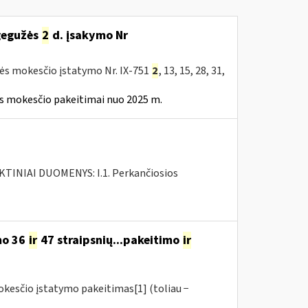
 gegužės
2
d. įsakymo Nr
tės mokesčio įstatymo Nr. IX-751
2
, 13, 15, 28, 31,
ės mokesčio pakeitimai nuo 2025 m.
INIAI DUOMENYS: I.1. Perkančiosios
mo 36
ir
47 straipsnių...pakeitimo
ir
okesčio įstatymo pakeitimas[1] (toliau −