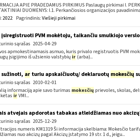
RMACIJA APIE PRADEDAMUS PIRKIMUS Paslaugų pirkimai I. PER
KTINIAI DUOMENYS: I.1. Perkančiosios organizacijos pavadinimas
:
2022
Pagrindinis:
Viešieji pirkimai
 įsiregistruoti PVM mokėtoju, taikančiu smulkiojo versl
urinio sąrašas
2025-04-29
vos apmokestinamasis asmuo, kuris privalo registruotis PVM mokėtoj
ugų įsigijimo iš užsienio valstybių
ir
(arba)...
 sužinoti,
ar
turiu apskaičiuotų/ deklaruotų
mokesčių
su
urinio sąrašas
2010-02-01
lią informaciją apie savo turimas
mokesčių
prievoles, skolas, de
kėtas
ir
VMI...
ais atvejais apdorotas tabakas atleidžiamas nuo akcizų
urinio sąrašas
2025-12-29
tracijos numeris KM1319 Ši informacija skelbiama: Mokesčio tarif
džiamas nuo akcizų pagal Akcizų įstatymo 19 str. 1 d., jeigu...