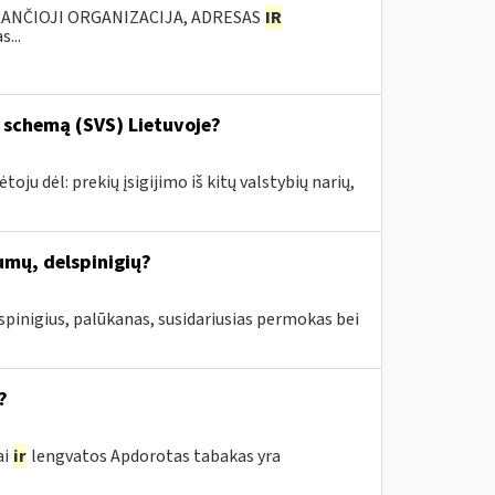
KANČIOJI ORGANIZACIJA, ADRESAS
IR
...
o schemą (SVS) Lietuvoje?
u dėl: prekių įsigijimo iš kitų valstybių narių,
mų, delspinigių?
lspinigius, palūkanas, susidariusias permokas bei
?
ai
ir
lengvatos Apdorotas tabakas yra