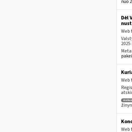
nuo 2
Dėl 
nust
Web t
Valst
2025 
Metai
pakei
Kuri
Web t
Regis
atski
mokes
žinyn
Kond
Web t