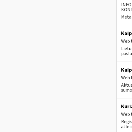
INFO
KONTA
Metai
Kaip
Web t
Lietu
pasla
Kaip
Web t
Aktua
sumo
Kuri
Web t
Regis
atlei