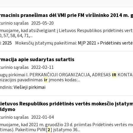
rmacinis pranešimas dėl VMI prie FM viršininko 2014 m.
urinio sąrašas
2025-05-20
muojame, kad atsižvelgiant į Lietuvos Respublikos pridėtinės ver
0, 57, 58, 64, 71,...
:
2025
Mokesčių įstatymų pakeitimai:
MĮP 2021 » Pridėtinės vert
rmacija apie sudarytas sutartis
urinio sąrašas
2022-02-11
augų pirkimai I. PERKANČIOJI ORGANIZACIJA, ADRESAS
IR
KONTAKT
izacijos pavadinimas
ir
įmonės kodas:...
ndinis:
Viešieji pirkimai
Lietuvos Respublikos pridėtinės vertės mokesčio įstaty
ildymo
urinio sąrašas
2022-01-04
muojame, kad 2021 m. gruodžio 23 d. priimtas Pridėtinės vertės m
timas). Pakeitimu PVM[
2
] įstatymo 36...