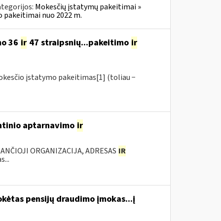
tegorijos:
Mokesčių įstatymų pakeitimai »
o pakeitimai nuo 2022 m.
mo 36
ir
47 straipsnių...pakeitimo
ir
okesčio įstatymo pakeitimas[1] (toliau −
antinio aptarnavimo
ir
KANČIOJI ORGANIZACIJA, ADRESAS
IR
...
kėtas pensijų draudimo įmokas...į