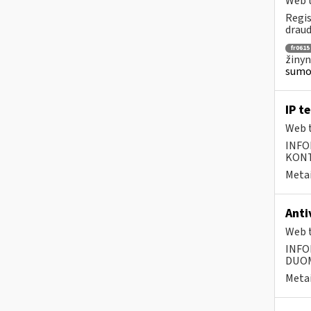
Web t
Regis
draud
fr0615
žinyn
sumok
IP t
Web t
INFO
KONTA
Metai
Anti
Web t
INFO
DUOME
Metai