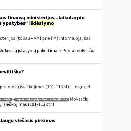
os finansų ministerijos...laikotarpio
os ypatybes“
išdėstymo
terijos (toliau – VMI prie FM) informuoja, kad
Mokesčių įstatymų pakeitimai » Pelno mokesčio
beviltiška?
riemokų išieškojimas (101-113 str.) Jeigu dėl
Mokesčių
ka bauda
nepriemokos pripažinimas beviltiška
išieškojimas (101-113 str.)
augų viešasis pirkimas