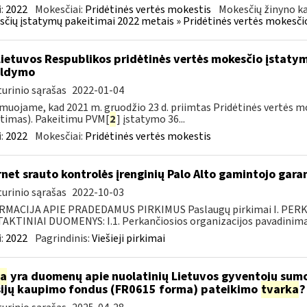
:
2022
Mokesčiai:
Pridėtinės vertės mokestis
Mokesčių žinyno ka
čių įstatymų pakeitimai 2022 metais » Pridėtinės vertės mokesči
Lietuvos Respublikos pridėtinės vertės mokesčio įstaty
ildymo
urinio sąrašas
2022-01-04
muojame, kad 2021 m. gruodžio 23 d. priimtas Pridėtinės vertės m
timas). Pakeitimu PVM[
2
] įstatymo 36...
:
2022
Mokesčiai:
Pridėtinės vertės mokestis
rnet srauto kontrolės įrenginių Palo Alto gamintojo gar
urinio sąrašas
2022-10-03
RMACIJA APIE PRADEDAMUS PIRKIMUS Paslaugų pirkimai I. PER
KTINIAI DUOMENYS: I.1. Perkančiosios organizacijos pavadinimas
:
2022
Pagrindinis:
Viešieji pirkimai
ia
yra duomenų apie nuolatinių Lietuvos gyventojų sumo
ijų kaupimo fondus (FR0615 forma) pateikimo
tvarka
?