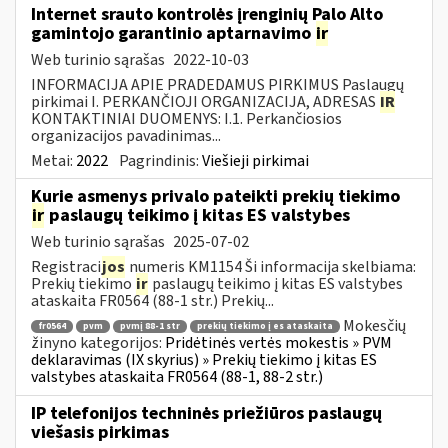
Internet srauto kontrolės įrenginių Palo Alto
gamintojo garantinio aptarnavimo
ir
Web turinio sąrašas
2022-10-03
INFORMACIJA APIE PRADEDAMUS PIRKIMUS Paslaugų
pirkimai I. PERKANČIOJI ORGANIZACIJA, ADRESAS
IR
KONTAKTINIAI DUOMENYS: I.1. Perkančiosios
organizacijos pavadinimas...
Metai:
2022
Pagrindinis:
Viešieji pirkimai
Kurie asmenys privalo pateikti prekių tiekimo
ir
paslaugų teikimo į kitas ES valstybes
Web turinio sąrašas
2025-07-02
Registraci
jos
numeris KM1154 Ši informacija skelbiama:
Prekių tiekimo
ir
paslaugų teikimo į kitas ES valstybes
ataskaita FR0564 (88-1 str.) Prekių...
Mokesčių
fr0564
pvm
pvmį 88-1 str
prekių tiekimo į es ataskaita
žinyno kategorijos:
Pridėtinės vertės mokestis » PVM
deklaravimas (IX skyrius) » Prekių tiekimo į kitas ES
valstybes ataskaita FR0564 (88-1, 88-2 str.)
IP telefonijos techninės priežiūros paslaugų
viešasis pirkimas