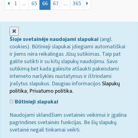
1
...
65
66
67
...
365
Uždaryti
Šioje svetainėje naudojami slapukai
(angl.
cookies). Būtinieji slapukai įdiegiami automatiškai
ir jiems nėra reikalingas Jūsų sutikimas. Taip pat
galite sutikti ir su kitų slapukų naudojimu. Savo
sutikimą bet kada galėsite atšaukti pakeisdami
interneto naršyklės nustatymus ir ištrindami
įrašytus slapukus. Daugiau informacijos
Slapukų
politika
;
Privatumo politika.
Būtinieji slapukai
Naudojami sklandžiam svetainės veikimui ir įgalina
pagrindines svetainės funkcijas. Be šių slapukų
svetainė negali tinkamai veikti.