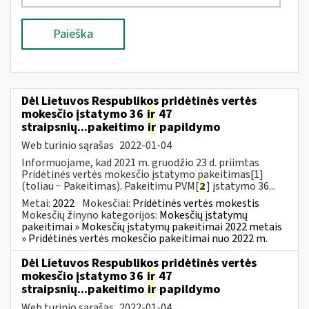
Paieška
Dėl Lietuvos Respublikos pridėtinės vertės
mokesčio įstatymo 36
ir
47
straipsnių...pakeitimo
ir
papildymo
Web turinio sąrašas
2022-01-04
Informuojame, kad 2021 m. gruodžio 23 d. priimtas
Pridėtinės vertės mokesčio įstatymo pakeitimas[1]
(toliau − Pakeitimas). Pakeitimu PVM[
2
] įstatymo 36...
Metai:
2022
Mokesčiai:
Pridėtinės vertės mokestis
Mokesčių žinyno kategorijos:
Mokesčių įstatymų
pakeitimai » Mokesčių įstatymų pakeitimai 2022 metais
» Pridėtinės vertės mokesčio pakeitimai nuo 2022 m.
Dėl Lietuvos Respublikos pridėtinės vertės
mokesčio įstatymo 36
ir
47
straipsnių...pakeitimo
ir
papildymo
Web turinio sąrašas
2022-01-04