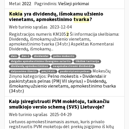
Metai:
2022
Pagrindinis:
Viešieji pirkimai
Kokia
yra dividendų, išmokamų užsienio
vienetams, apmokestinimo
tvarka
?
Web turinio sąrašas
2023-12-04
Registracijos numeris KM105
2
Ši informacija skelbiama:
Dividendų, išmokamų užsienio vienetams,
apmokestinimo tvarka (34 str.) Aspektas Komentarai
Dividendų, išmokamų...
dais
das-1
dividendai
pelno mokestis
dvigubo apmokestinimo išvengimo sutartis
tikslinė teritorija
dividendų apmokestinimas
neapmokestinami dividendai
Mokesčių
dalyvavimo išimtis
pmį 34 str.
paskirstytasis pelnas
žinyno kategorijos:
Pelno mokestis » Dividendai ir
paskirstytasis pelnas (PMĮ VII skyrius) » Dividendų,
išmokamų užsienio vienetams, apmokestinimo tvarka
(34 str.)
Kaip įsiregistruoti PVM mokėtoju, taikančiu
smulkiojo verslo schemą (SVS) Lietuvoje?
Web turinio sąrašas
2025-04-29
Lietuvos apmokestinamasis asmuo, kuris privalo
registruotis PVM mokėtoju dėl: prekių įsigijimo iš kitų