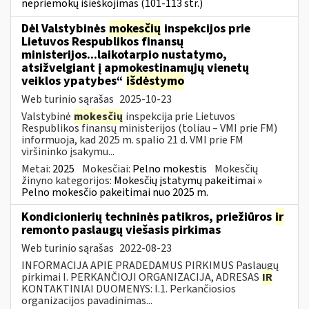
nepriemokų išieškojimas (101-113 str.)
Dėl Valstybinės
mokesčių
inspekcijos prie
Lietuvos Respublikos finansų
ministerijos...laikotarpio nustatymo,
atsižvelgiant į apmokestinamųjų vienetų
veiklos ypatybes“
išdėstymo
Web turinio sąrašas
2025-10-23
Valstybinė
mokesčių
inspekcija prie Lietuvos
Respublikos finansų ministerijos (toliau – VMI prie FM)
informuoja, kad 2025 m. spalio 21 d. VMI prie FM
viršininko įsakymu...
Metai:
2025
Mokesčiai:
Pelno mokestis
Mokesčių
žinyno kategorijos:
Mokesčių įstatymų pakeitimai »
Pelno mokesčio pakeitimai nuo 2025 m.
Kondicionierių techninės patikros, priežiūros
ir
remonto paslaugų viešasis pirkimas
Web turinio sąrašas
2022-08-23
INFORMACIJA APIE PRADEDAMUS PIRKIMUS Paslaugų
pirkimai I. PERKANČIOJI ORGANIZACIJA, ADRESAS
IR
KONTAKTINIAI DUOMENYS: I.1. Perkančiosios
organizacijos pavadinimas...