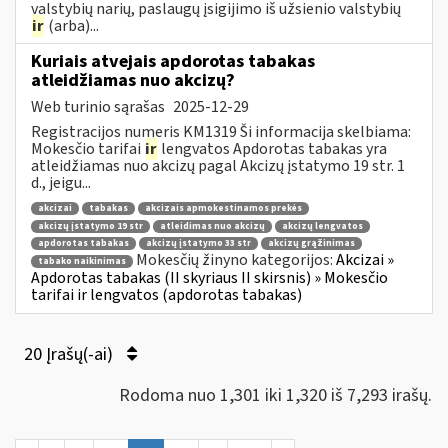
valstybių narių, paslaugų įsigijimo iš užsienio valstybių
ir
(arba)...
Kuriais atvejais apdorotas tabakas
atleidžiamas nuo akcizų?
Web turinio sąrašas
2025-12-29
Registracijos numeris KM1319 Ši informacija skelbiama:
Mokesčio tarifai
ir
lengvatos Apdorotas tabakas yra
atleidžiamas nuo akcizų pagal Akcizų įstatymo 19 str. 1
d., jeigu...
akcizai
tabakas
akcizais apmokestinamos prekės
akcizų įstatymo 19 str
atleidimas nuo akcizų
akcizų lengvatos
apdorotas tabakas
akcizų įstatymo 33 str
akcizų grąžinimas
Mokesčių žinyno kategorijos:
Akcizai »
tabako naikinimas
Apdorotas tabakas (II skyriaus II skirsnis) » Mokesčio
tarifai ir lengvatos (apdorotas tabakas)
20 Įrašų(-ai)
Rodoma nuo 1,301 iki 1,320 iš 7,293 irašų.