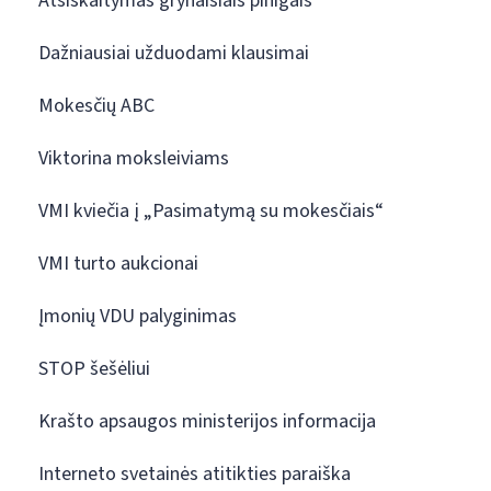
Atsiskaitymas grynaisiais pinigais
Dažniausiai užduodami klausimai
Mokesčių ABC
Viktorina moksleiviams
VMI kviečia į „Pasimatymą su mokesčiais“
VMI turto aukcionai
Įmonių VDU palyginimas
STOP šešėliui
Krašto apsaugos ministerijos informacija
Interneto svetainės atitikties paraiška