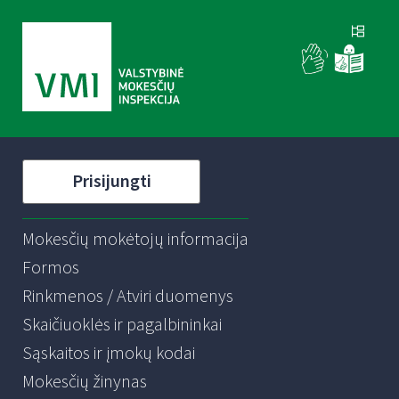
Prisijungti
Mokesčių mokėtojų informacija
Formos
Rinkmenos / Atviri duomenys
Skaičiuoklės ir pagalbininkai
Sąskaitos ir įmokų kodai
Mokesčių žinynas