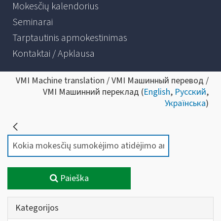
Mokesčių kalendorius
Seminarai
Tarptautinis apmokestinimas
Kontaktai / Apklausa
VMI Machine translation / VMI Машинный перевод /
VMI Машинний переклад (
English
,
Русский
,
Українська
)
Paieška
Kategorijos