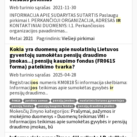
Web turinio sąrašas
2021-11-30
INFORMACIJA APIE SUDARYTAS SUTARTIS Paslaugų
pirkimai I. PERKANČIOJI ORGANIZACIJA, ADRESAS
IR
KONTAKTINIAI DUOMENYS: I.1. Perkančiosios
organizacijos pavadinimas...
Metai:
2021
Pagrindinis:
Viešieji pirkimai
Kokia
yra duomenų apie nuolatinių Lietuvos
gyventojų sumokėtas pensijų draudimo
įmokas...į pensijų kaupimo fondus (FR0615
forma) pateikimo
tvarka
?
Web turinio sąrašas
2025-04-28
Registraci
jos
numeris KM0818 Ši informacija skelbiama:
Informaci
jos
teikimas apie sumokėtas gyvybės
ir
pensijų draudimo...
fr0615
juridinis asmuo
pensijų įmokos
nuolatinis lietuvos gyventojas
pensijų fondas
pensijų kaupimo fondas
pensijų draudimo įmokos
Mokesčių žinyno kategorijos:
Prašymai, pažymos ir
mokėjimo duomenys » Duomenų teikimas VMI »
Informacijos teikimas apie sumokėtas gyvybės ir pensijų
draudimo įmokas, bū