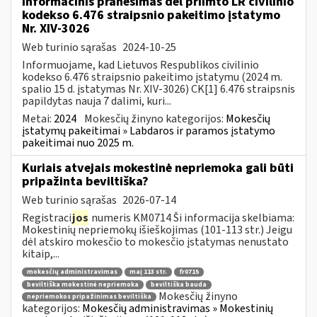
Informacinis pranešimas dėl priimto LR civilinio
kodekso 6.476 straipsnio pakeitimo įstatymo
Nr. XIV-3026
Web turinio sąrašas
2024-10-25
Informuojame, kad Lietuvos Respublikos civilinio
kodekso 6.476 straipsnio pakeitimo įstatymu (2024 m.
spalio 15 d. įstatymas Nr. XIV-3026) CK[1] 6.476 straipsnis
papildytas nauja 7 dalimi, kuri...
Metai:
2024
Mokesčių žinyno kategorijos:
Mokesčių
įstatymų pakeitimai » Labdaros ir paramos įstatymo
pakeitimai nuo 2025 m.
Kuriais atvejais mokestinė nepriemoka gali būti
pripažinta beviltiška?
Web turinio sąrašas
2026-07-14
Registraci
jos
numeris KM0714 Ši informacija skelbiama:
Mokestinių nepriemokų išieškojimas (101-113 str.) Jeigu
dėl atskiro mokesčio to mokesčio įstatymas nenustato
kitaip,...
mokesčių administravimas
maį 113 str.
fr0715
beviltiška mokestinė nepriemoka
beviltiška bauda
Mokesčių žinyno
nepriemokos pripažinimas beviltiška
kategorijos:
Mokesčių administravimas » Mokestinių