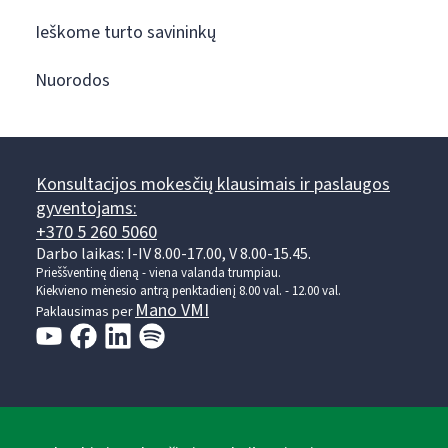
Ieškome turto savininkų
Nuorodos
Konsultacijos mokesčių klausimais ir paslaugos
gyventojams:
+370 5 260 5060
Darbo laikas: I-IV 8.00-17.00, V 8.00-15.45.
Prieššventinę dieną - viena valanda trumpiau.
Kiekvieno mėnesio antrą penktadienį 8.00 val. - 12.00 val.
Mano VMI
Paklausimas per