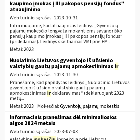
kaupimo įmokas į III pakopos pensijų fondus"
atnaujinimo
Web turinio sąrašas
2023-10-31
Informuojame, kad atnaujintas leidinys „Gyventojų
pajamų mokesčio lengvata mokantiems savanoriško
pensijų kaupimo įmokas į III pakopos pensijų fondus“
(pridedamas). Leidinys skelbiamas VMI prie FM ...
Metai:
2023
Nuolatinio Lietuvos gyventojo iš užsienio
valstybių gautų pajamų apmokestinimas
ir
Web turinio sąrašas
2023-11-30
Pranešame, kad papildytas leidinys „Nuolatinio Lietuvos
gvyentojo iš užsienio valstybių gautų pajamų
apmokestinimas
ir
deklaravimas“ (deklaruojant 2023
metų...
Metai:
2023
Mokesčiai:
Gyventojų pajamų mokestis
Informacinis pranešimas dėl minimaliosios
algos 2024 metais
Web turinio sąrašas
2023-07-03
Valstybinė
mokesčių
inspekcija prie Lietuvos