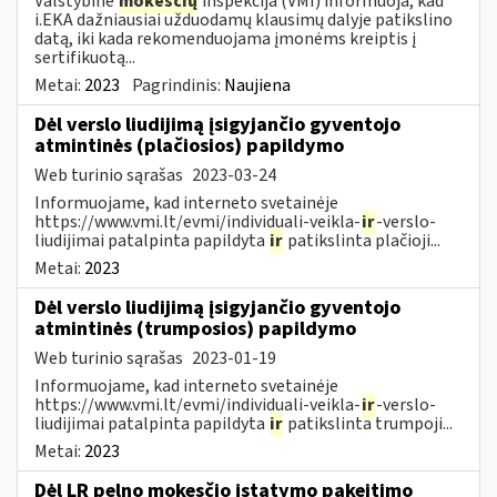
Valstybinė
mokesčių
inspekcija (VMI) informuoja, kad
i.EKA dažniausiai užduodamų klausimų dalyje patikslino
datą, iki kada rekomenduojama įmonėms kreiptis į
sertifikuotą...
Metai:
2023
Pagrindinis:
Naujiena
Dėl verslo liudijimą įsigyjančio gyventojo
atmintinės (plačiosios) papildymo
Web turinio sąrašas
2023-03-24
Informuojame, kad interneto svetainėje
https://www.vmi.lt/evmi/individuali-veikla-
ir
-verslo-
liudijimai patalpinta papildyta
ir
patikslinta plačioji...
Metai:
2023
Dėl verslo liudijimą įsigyjančio gyventojo
atmintinės (trumposios) papildymo
Web turinio sąrašas
2023-01-19
Informuojame, kad interneto svetainėje
https://www.vmi.lt/evmi/individuali-veikla-
ir
-verslo-
liudijimai patalpinta papildyta
ir
patikslinta trumpoji...
Metai:
2023
Dėl LR pelno mokesčio įstatymo pakeitimo