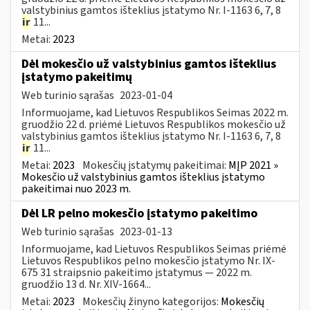
valstybinius gamtos išteklius įstatymo Nr. I-1163 6, 7, 8
ir
11...
Metai:
2023
Dėl mokesčio už valstybinius gamtos išteklius
įstatymo pakeitimų
Web turinio sąrašas
2023-01-04
Informuojame, kad Lietuvos Respublikos Seimas 2022 m.
gruodžio 22 d. priėmė Lietuvos Respublikos mokesčio už
valstybinius gamtos išteklius įstatymo Nr. I-1163 6, 7, 8
ir
11...
Metai:
2023
Mokesčių įstatymų pakeitimai:
MĮP 2021 »
Mokesčio už valstybinius gamtos išteklius įstatymo
pakeitimai nuo 2023 m.
Dėl LR pelno mokesčio įstatymo pakeitimo
Web turinio sąrašas
2023-01-13
Informuojame, kad Lietuvos Respublikos Seimas priėmė
Lietuvos Respublikos pelno mokesčio įstatymo Nr. IX-
675 31 straipsnio pakeitimo įstatymus — 2022 m.
gruodžio 13 d. Nr. XIV-1664...
Metai:
2023
Mokesčių žinyno kategorijos:
Mokesčių