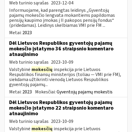
Web turinio sąrašas
2023-12-04
Informuojame, kad parengtas leidinys „Gyventojų
pajamų mokesčio lengvata mokantiems papildomas
pensijų kaupimo įmokas į II pakopos pensijų fondus“
(pridedamas). Leidinys skelbiamas VMI prie FM ...
Metai:
2023
Dėl Lietuvos Respublikos gyventojų pajamų
mokesčio įstatymo 36 straipsnio komentaro
atnaujinimo
Web turinio sąrašas
2023-10-09
Valstybinė
mokesčių
inspekcija prie Lietuvos
Respublikos finansų ministerijos (toliau — VMI prie FM),
siekdama užtikrinti vienodą Lietuvos Respublikos
gyventojų pajamų...
Metai:
2023
Mokesčiai:
Gyventojų pajamų mokestis
Dėl Lietuvos Respublikos gyventojų pajamų
mokesčio įstatymo 22 straipsnio komentaro
atnaujinimo
Web turinio sąrašas
2023-10-09
Valstybinė
mokesčių
inspekcija prie Lietuvos