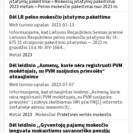
įstatymų pakeitimai » Mokesčių įstatymų pakeitimai
2023 metais » Pelno mokesčio pakeitimai nuo 2023 m.
Dėl LR pelno mokesčio įstatymo pakeitimo
Web turinio sąrašas
2023-01-13
Informuojame, kad Lietuvos Respublikos Seimas priėmė
Lietuvos Respublikos pelno mokesčio įstatymo Nr. IX-
675 31 straipsnio pakeitimo įstatymus — 2022 m.
gruodžio 13 d. Nr. XIV-1664...
Metai:
2023
Dėl leidinio „Asmenų, kurie nėra registruoti PVM
mokėtojais, su PVM susijusios prievolės“
atnaujinimo
Web turinio sąrašas
2023-07-07
Informuojame, kad atnaujintas leidinys „Asmenų, kurie
nėra registruoti PVM mokėtojais, su PVM susijusios
prievolės“. Leidinys skelbiamas VMI prie FM[1] interneto
svetainėje adresu: www.vmi.lt/...
Metai:
2023
Mokesčiai:
Pridėtinės vertės mokestis
Dėl leidinio ,,Gyventojų pajamų mokesčio
lengvata mokantiems savanoriško pensijų