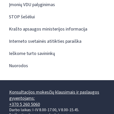
Įmonių VDU palyginimas
STOP šešėliui
Krašto apsaugos ministerijos informacija
Interneto svetainės atitikties paraiška
Ieškome turto savininkų
Nuorodos
Konsultacijos mokesčių klausimais ir paslaugos
gyventojams:
+370 5 260 5060
Darbo laikas: I-IV 8.00-17.00, V 8.00-15.45.