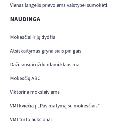
Vienas langelis prievolėms valstybei sumokėti
NAUDINGA
Mokesčiai ir jų dydžiai
Atsiskaitymas grynaisiais pinigais
Dažniausiai užduodami klausimai
Mokesčių ABC
Viktorina moksleiviams
VMI kviečia į „Pasimatymą su mokesčiais“
VMI turto aukcionai