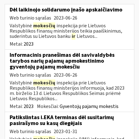
Dėl laikinojo solidarumo įnašo apskaičiavimo
Web turinio sąrašas
2023-06-26
Valstybinė
mokesčių
inspekcija prie Lietuvos
Respublikos finansų ministerijos teikia paaiškinimus,
suderintus su Lietuvos banku
ir
Lietuvos...
Metai:
2023
Informacinis pranešimas dėl savivaldybės
tarybos narių pajamų apmokestinimo
gyventojų pajamų mokesčiu
Web turinio sąrašas
2023-06-26
Valstybinė
mokesčių
inspekcija prie Lietuvos
Respublikos finansų ministerijos informuoja, kad 2023
m. birželio 13 d. Lietuvos Respublikos Seimas priėmė
Lietuvos Respublikos...
Metai:
2023
Mokesčiai:
Gyventojų pajamų mokestis
Patikslintas i.EKA terminas dėl susitarimų
pasirašymo su kasų diegėjais
Web turinio sąrašas
2023-01-31