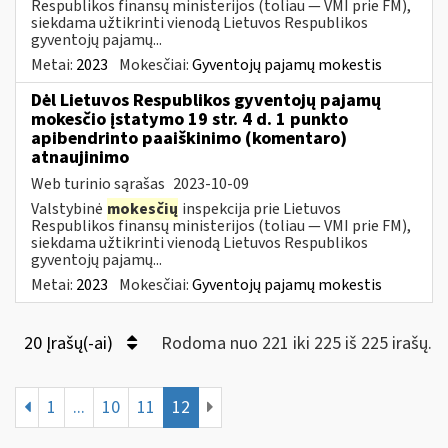
Respublikos finansų ministerijos (toliau — VMI prie FM),
siekdama užtikrinti vienodą Lietuvos Respublikos
gyventojų pajamų...
Metai:
2023
Mokesčiai:
Gyventojų pajamų mokestis
Dėl Lietuvos Respublikos gyventojų pajamų
mokesčio įstatymo 19 str. 4 d. 1 punkto
apibendrinto paaiškinimo (komentaro)
atnaujinimo
Web turinio sąrašas
2023-10-09
Valstybinė
mokesčių
inspekcija prie Lietuvos
Respublikos finansų ministerijos (toliau — VMI prie FM),
siekdama užtikrinti vienodą Lietuvos Respublikos
gyventojų pajamų...
Metai:
2023
Mokesčiai:
Gyventojų pajamų mokestis
20 Įrašų(-ai)
Rodoma nuo 221 iki 225 iš 225 irašų.
1
...
10
11
12