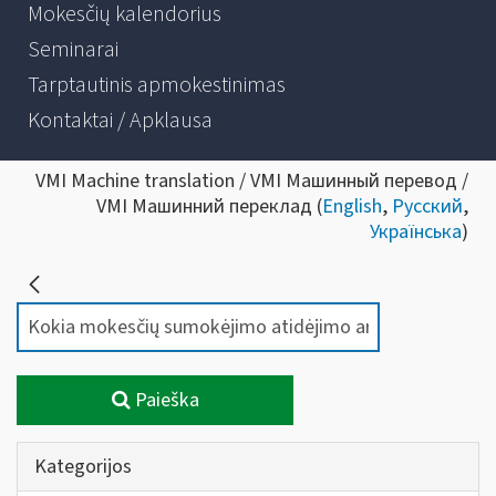
Mokesčių kalendorius
Seminarai
Tarptautinis apmokestinimas
Kontaktai / Apklausa
VMI Machine translation / VMI Машинный перевод /
VMI Машинний переклад (
English
,
Русский
,
Українська
)
Paieška
Kategorijos