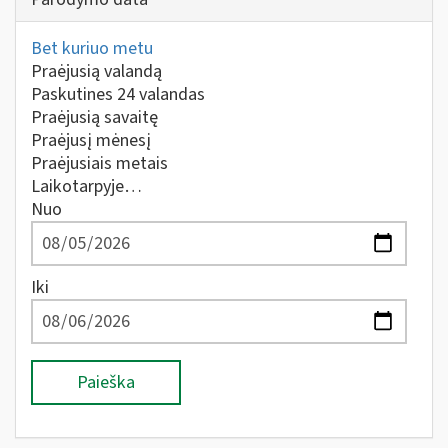
Bet kuriuo metu
Praėjusią valandą
Paskutines 24 valandas
Praėjusią savaitę
Praėjusį mėnesį
Praėjusiais metais
Laikotarpyje…
Nuo
Iki
Paieška