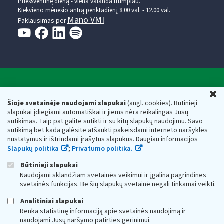
Prieššventinę dieną - viena valanda trumpiau.
Kiekvieno mėnesio antrą penktadienį 8.00 val. - 12.00 val.
Mano VMI
Paklausimas per
Valstybinė mokesčių inspekcija prie Lietuvos
U
Respublikos finansų ministerijos
Šioje svetainėje naudojami slapukai
(angl. cookies). Būtinieji
slapukai įdiegiami automatiškai ir jiems nėra reikalingas Jūsų
Biudžetinė įstaiga. Juridinio asmens kodas — 188659752,
sutikimas. Taip pat galite sutikti ir su kitų slapukų naudojimu. Savo
adresas: Vasario 16-osios g. 14, 01107 Vilnius, Lietuva, el.paštas:
sutikimą bet kada galėsite atšaukti pakeisdami interneto naršyklės
vmi@vmi.lt
, E. pristatymo dėžutės adresas 188659752
nustatymus ir ištrindami įrašytus slapukus. Daugiau informacijos
Duomenys apie Valstybinę mokesčių inspekciją prie Lietuvos
Slapukų politika
;
Privatumo politika.
Respublikos finansų ministerijos kaupiami ir saugomi Juridinių
asmenų registre
Būtinieji slapukai
Naudojami sklandžiam svetainės veikimui ir įgalina pagrindines
svetainės funkcijas. Be šių slapukų svetainė negali tinkamai veikti.
Analitiniai slapukai
Renka statistinę informaciją apie svetainės naudojimą ir
naudojami Jūsų naršymo patirties gerinimui.