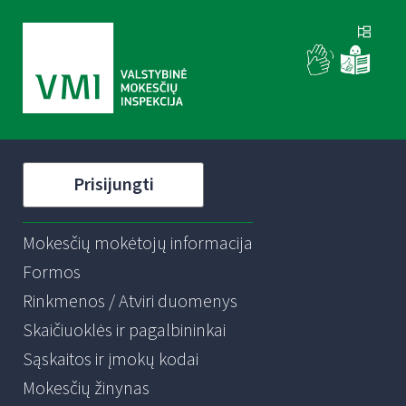
Prisijungti
Mokesčių mokėtojų informacija
Formos
Rinkmenos / Atviri duomenys
Skaičiuoklės ir pagalbininkai
Sąskaitos ir įmokų kodai
Mokesčių žinynas