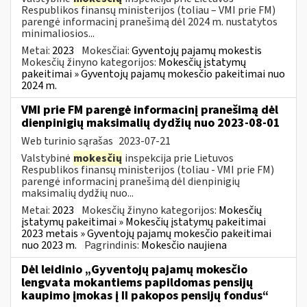
Respublikos finansų ministerijos (toliau – VMI prie FM)
parengė informacinį pranešimą dėl 2024 m. nustatytos
minimaliosios...
Metai:
2023
Mokesčiai:
Gyventojų pajamų mokestis
Mokesčių žinyno kategorijos:
Mokesčių įstatymų
pakeitimai » Gyventojų pajamų mokesčio pakeitimai nuo
2024 m.
VMI prie FM parengė informacinį pranešimą dėl
dienpinigių maksimalių dydžių nuo 2023-08-01
Web turinio sąrašas
2023-07-21
Valstybinė
mokesčių
inspekcija prie Lietuvos
Respublikos finansų ministerijos (toliau - VMI prie FM)
parengė informacinį pranešimą dėl dienpinigių
maksimalių dydžių nuo...
Metai:
2023
Mokesčių žinyno kategorijos:
Mokesčių
įstatymų pakeitimai » Mokesčių įstatymų pakeitimai
2023 metais » Gyventojų pajamų mokesčio pakeitimai
nuo 2023 m.
Pagrindinis:
Mokesčio naujiena
Dėl leidinio „Gyventojų pajamų mokesčio
lengvata mokantiems papildomas pensijų
kaupimo įmokas į II pakopos pensijų fondus“