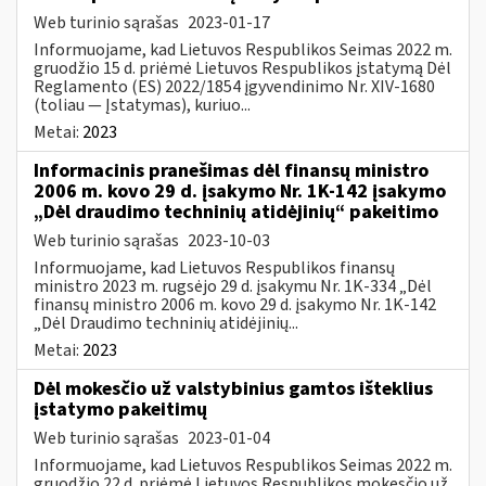
Web turinio sąrašas
2023-01-17
Informuojame, kad Lietuvos Respublikos Seimas 2022 m.
gruodžio 15 d. priėmė Lietuvos Respublikos įstatymą Dėl
Reglamento (ES) 2022/1854 įgyvendinimo Nr. XIV-1680
(toliau — Įstatymas), kuriuo...
Metai:
2023
Informacinis pranešimas dėl finansų ministro
2006 m. kovo 29 d. įsakymo Nr. 1K-142 įsakymo
„Dėl draudimo techninių atidėjinių“ pakeitimo
Web turinio sąrašas
2023-10-03
Informuojame, kad Lietuvos Respublikos finansų
ministro 2023 m. rugsėjo 29 d. įsakymu Nr. 1K-334 „Dėl
finansų ministro 2006 m. kovo 29 d. įsakymo Nr. 1K-142
„Dėl Draudimo techninių atidėjinių...
Metai:
2023
Dėl mokesčio už valstybinius gamtos išteklius
įstatymo pakeitimų
Web turinio sąrašas
2023-01-04
Informuojame, kad Lietuvos Respublikos Seimas 2022 m.
gruodžio 22 d. priėmė Lietuvos Respublikos mokesčio už