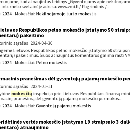
muojame, kad atnaujintas leidinys „Gyventojams apie nekilnojamoj
 interneto svetainėje adresu: www.vmi.lt/ Pagrindinis /...
:
2024
Mokesčiai:
Nekilnojamojo turto mokestis
Lietuvos Respublikos pelno mokesčio įstatymo 50 straip
entarų) pakeitimo
urinio sąrašas
2024-04-30
gėme Lietuvos Respublikos pelno mokesčio įstatymo 50 straipsnio
ntarų) pakeitimus. Šiuos atnaujintus komentarus galima rasti VMI
:
2024
Mokesčiai:
Pelno mokestis
rmacinis pranešimas dėl gyventojų pajamų mokesčio pe
urinio sąrašas
2024-01-11
ybinė
mokesčių
inspekcija prie Lietuvos Respublikos finansų mini
macinį pranešimą dėl gyventojų pajamų mokesčio permokos...
:
2024
Mokesčiai:
Gyventojų pajamų mokestis
pridėtinės vertės mokesčio įstatymo 19 straipsnio 3 dal
entaro) atnaujinimo