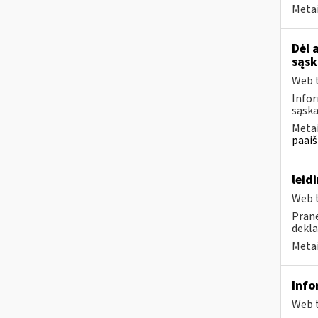
Metai
Dėl 
sąsk
Web t
Infor
sąska
Metai
paaiš
leid
Web t
Prane
dekla
Metai
Info
Web t