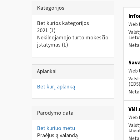
Kategorijos
Info
Bet kurios kategorijos
Web t
2021
(1)
Valst
Nekilnojamojo turto mokesčio
Lietu
įstatymas
(1)
Metai
Sava
Aplankai
Web t
Valst
(EDS)
Bet kurį aplanką
Metai
VMI 
Parodymo data
Web t
Valst
Bet kuriuo metu
klient
Praėjusią valandą
Metai