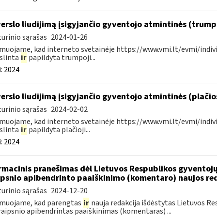
verslo liudijimą įsigyjančio gyventojo atmintinės (trum
urinio sąrašas
2024-01-26
muojame, kad interneto svetainėje https://www.vmi.lt/evmi/indivi
slinta
ir
papildyta trumpoji...
:
2024
verslo liudijimą įsigyjančio gyventojo atmintinės (plači
urinio sąrašas
2024-02-02
muojame, kad interneto svetainėje https://www.vmi.lt/evmi/indivi
slinta
ir
papildyta plačioji...
:
2024
rmacinis pranešimas dėl Lietuvos Respublikos gyvento
ipsnio apibendrinto paaiškinimo (komentaro) naujos re
urinio sąrašas
2024-12-20
rmuojame, kad parengtas
ir
nauja redakcija išdėstytas Lietuvos 
raipsnio apibendrintas paaiškinimas (komentaras) ...