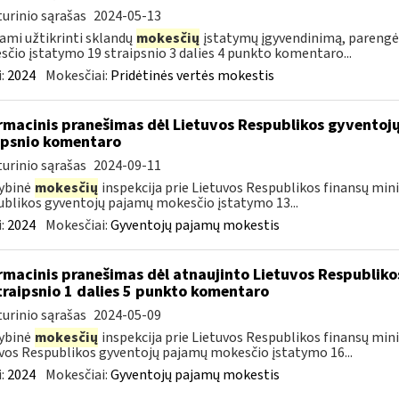
urinio sąrašas
2024-05-13
ami užtikrinti sklandų
mokesčių
įstatymų įgyvendinimą, parengė
čio įstatymo 19 straipsnio 3 dalies 4 punkto komentaro...
:
2024
Mokesčiai:
Pridėtinės vertės mokestis
rmacinis pranešimas dėl Lietuvos Respublikos gyvento
ipsnio komentaro
urinio sąrašas
2024-09-11
ybinė
mokesčių
inspekcija prie Lietuvos Respublikos finansų mini
blikos gyventojų pajamų mokesčio įstatymo 13...
:
2024
Mokesčiai:
Gyventojų pajamų mokestis
rmacinis pranešimas dėl atnaujinto Lietuvos Respublik
traipsnio 1 dalies 5 punkto komentaro
urinio sąrašas
2024-05-09
ybinė
mokesčių
inspekcija prie Lietuvos Respublikos finansų minis
vos Respublikos gyventojų pajamų mokesčio įstatymo 16...
:
2024
Mokesčiai:
Gyventojų pajamų mokestis