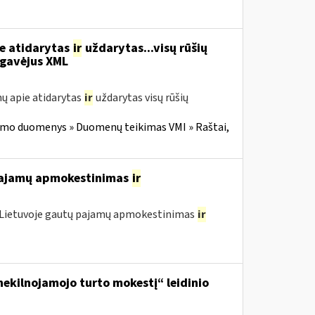
ie atidarytas
ir
uždarytas...visų rūšių
gavėjus XML
ų apie atidarytas
ir
uždarytas visų rūšių
imo duomenys » Duomenų teikimas VMI » Raštai,
 pajamų apmokestinimas
ir
o Lietuvoje gautų pajamų apmokestinimas
ir
ekilnojamojo turto mokestį“ leidinio