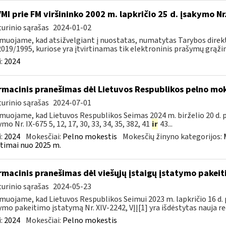
VMI prie FM viršininko 2002 m. lapkričio 25 d. įsakymo N
urinio sąrašas
2024-01-02
muojame, kad atsižvelgiant į nuostatas, numatytas Tarybos direkty
2019/1995, kuriose yra įtvirtinamas tik elektroninis prašymų grąžint
:
2024
rmacinis pranešimas dėl Lietuvos Respublikos pelno mo
urinio sąrašas
2024-07-01
muojame, kad Lietuvos Respublikos Seimas 2024 m. birželio 20 d.
mo Nr. IX-675 5, 12, 17, 30, 33, 34, 35, 382, 41
ir
43...
:
2024
Mokesčiai:
Pelno mokestis
Mokesčių žinyno kategorijos:
timai nuo 2025 m.
rmacinis pranešimas dėl viešųjų įstaigų įstatymo pakei
urinio sąrašas
2024-05-23
muojame, kad Lietuvos Respublikos Seimui 2023 m. lapkričio 16 d. 
ymo pakeitimo įstatymą Nr. XIV-2242, VĮĮ[1] yra išdėstytas nauja red
:
2024
Mokesčiai:
Pelno mokestis