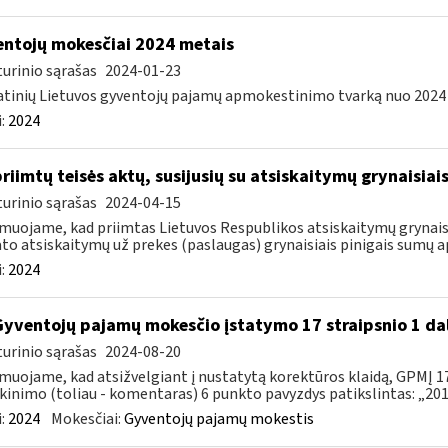
ntojų mokesčiai 2024 metais
urinio sąrašas
2024-01-23
tinių Lietuvos gyventojų pajamų apmokestinimo tvarką nuo 2024 m.
:
2024
priimtų teisės aktų, susijusių su atsiskaitymų grynaisia
urinio sąrašas
2024-04-15
muojame, kad priimtas Lietuvos Respublikos atsiskaitymų grynaisi
to atsiskaitymų už prekes (paslaugas) grynaisiais pinigais sumų ap
:
2024
Gyventojų pajamų mokesčio įstatymo 17 straipsnio 1 da
urinio sąrašas
2024-08-20
muojame, kad atsižvelgiant į nustatytą korektūros klaidą, GPMĮ 17
kinimo (toliau - komentaras) 6 punkto pavyzdys patikslintas: „2015
:
2024
Mokesčiai:
Gyventojų pajamų mokestis