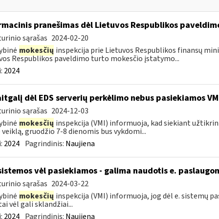
rmacinis pranešimas dėl Lietuvos Respublikos paveldi
urinio sąrašas
2024-02-20
ybinė
mokesčių
inspekcija prie Lietuvos Respublikos finansų minis
vos Respublikos paveldimo turto mokesčio įstatymo...
:
2024
itgalį dėl EDS serverių perkėlimo nebus pasiekiamos VM
urinio sąrašas
2024-12-03
ybinė
mokesčių
inspekcija (VMI) informuoja, kad siekiant užtikri
 veiklą, gruodžio 7-8 dienomis bus vykdomi...
:
2024
Pagrindinis:
Naujiena
sistemos vėl pasiekiamos - galima naudotis e. paslaugo
urinio sąrašas
2024-03-22
ybinė
mokesčių
inspekcija (VMI) informuoja, jog dėl e. sistemų 
ai vėl gali sklandžiai...
:
2024
Pagrindinis:
Naujiena