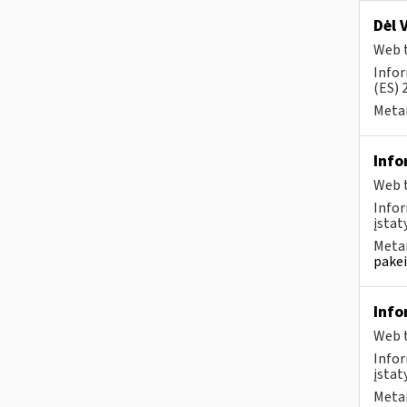
Dėl 
Web t
Infor
(ES) 
Metai
Info
Web t
Infor
įstaty
Metai
pakei
Info
Web t
Infor
įstat
Metai