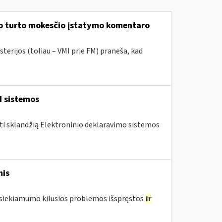
mo turto mokesčio įstatymo komentaro
terijos (toliau – VMI prie FM) praneša, kad
I sistemos
nti sklandžią Elektroninio deklaravimo sistemos
mis
pasiekiamumo kilusios problemos išspręstos
ir