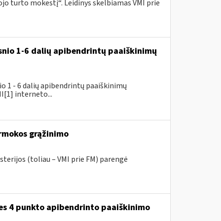
o turto mokestį“. Leidinys skelbiamas VMI prie
snio 1-6 dalių apibendrintų paaiškinimų
 1 - 6 dalių apibendrintų paaiškinimų
[1] interneto...
rmokos grąžinimo
sterijos (toliau – VMI prie FM) parengė
ies 4 punkto apibendrinto paaiškinimo