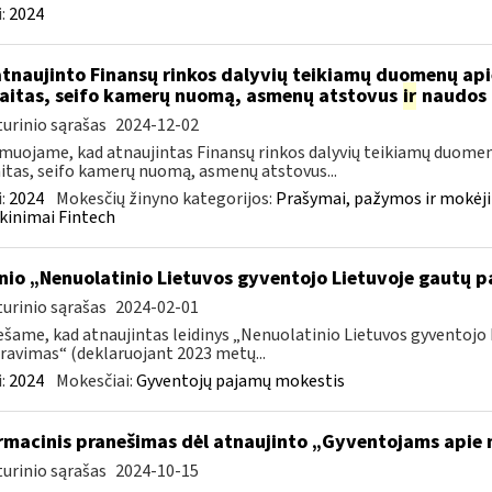
:
2024
atnaujinto Finansų rinkos dalyvių teikiamų duomenų ap
aitas, seifo kamerų nuomą, asmenų atstovus
ir
naudos 
urinio sąrašas
2024-12-02
muojame, kad atnaujintas Finansų rinkos dalyvių teikiamų duomen
itas, seifo kamerų nuomą, asmenų atstovus...
:
2024
Mokesčių žinyno kategorijos:
Prašymai, pažymos ir mokėj
kinimai Fintech
inio „Nenuolatinio Lietuvos gyventojo Lietuvoje gautų
urinio sąrašas
2024-02-01
šame, kad atnaujintas leidinys „Nenuolatinio Lietuvos gyventoj
ravimas“ (deklaruojant 2023 metų...
:
2024
Mokesčiai:
Gyventojų pajamų mokestis
rmacinis pranešimas dėl atnaujinto „Gyventojams apie n
urinio sąrašas
2024-10-15