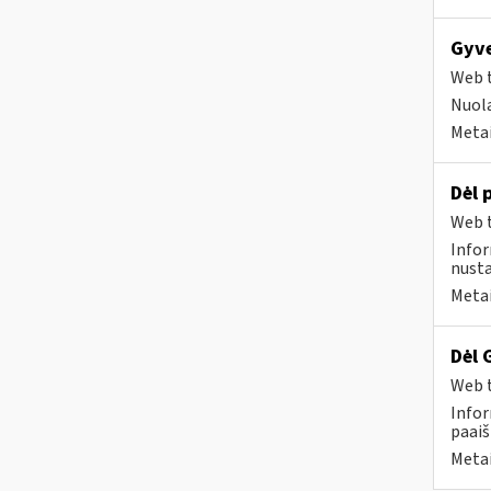
Gyve
Web t
Nuola
Metai
Dėl 
Web t
Infor
nusta
Metai
Dėl 
Web t
Infor
paaiš
Metai