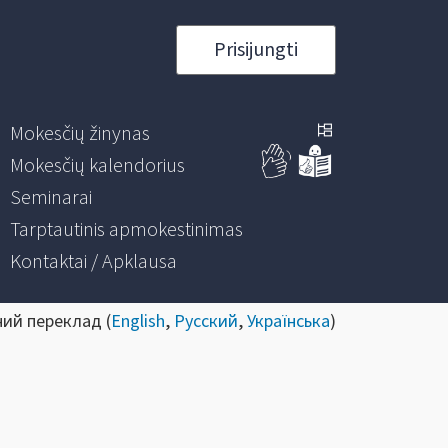
Prisijungti
Mokesčių žinynas
Mokesčių kalendorius
Seminarai
Tarptautinis apmokestinimas
Kontaktai / Apklausa
ний переклад (
English
,
Русский
,
Українська
)