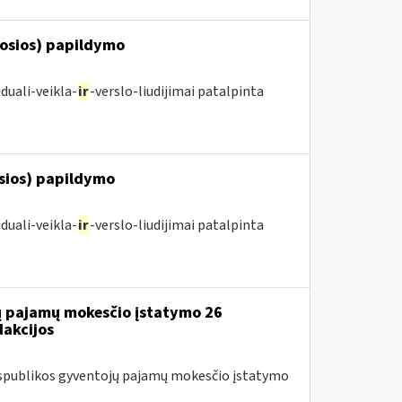
posios) papildymo
duali-veikla-
ir
-verslo-liudijimai patalpinta
osios) papildymo
duali-veikla-
ir
-verslo-liudijimai patalpinta
jų pajamų mokesčio įstatymo 26
dakcijos
Respublikos gyventojų pajamų mokesčio įstatymo