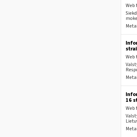
Web t
Siekd
mokes
Metai
Info
stra
Web t
Valst
Respu
Metai
Info
16 s
Web t
Valst
Lietu
Metai