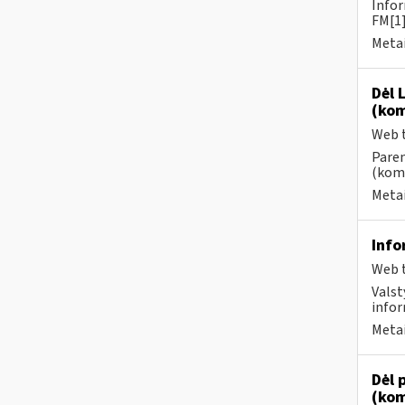
Infor
FM[1]
Metai
Dėl 
(kom
Web t
Paren
(kome
Metai
Info
Web t
Valst
infor
Metai
Dėl 
(kom