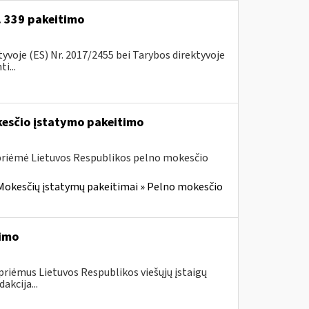
r. 339 pakeitimo
voje (ES) Nr. 2017/2455 bei Tarybos direktyvoje
i...
kesčio įstatymo pakeitimo
 priėmė Lietuvos Respublikos pelno mokesčio
Mokesčių įstatymų pakeitimai » Pelno mokesčio
timo
priėmus Lietuvos Respublikos viešųjų įstaigų
akcija...