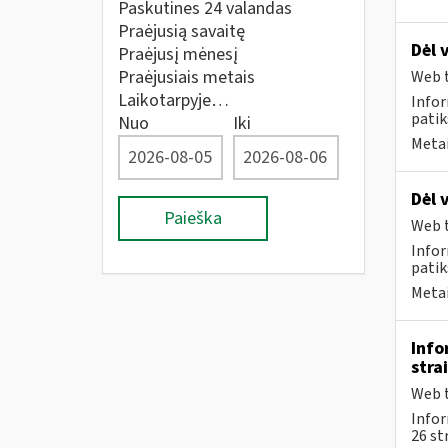
Paskutines 24 valandas
Praėjusią savaitę
Dėl 
Praėjusį mėnesį
Praėjusiais metais
Web t
Laikotarpyje…
Infor
patik
Nuo
Iki
Metai
Dėl 
Paieška
Web t
Infor
patik
Metai
Info
stra
Web t
Info
26 st