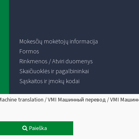
Mokesčių mokėtojų informacija
Formos
Rinkmenos / Atviri duomenys
Skaičiuoklės ir pagalbininkai
Sąskaitos ir įmokų kodai
Machine translation / VMI Машинный перевод / VMI Машин
Paieška