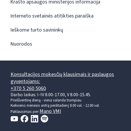
Krašto apsaugos ministerijos informacija
Interneto svetainės atitikties paraiška
Ieškome turto savininkų
Nuorodos
Konsultacijos mokesčių klausimais ir paslaugos
gyventojams:
+370 5 260 5060
Darbo laikas: I-IV 8.00-17.00, V 8.00-15.45.
Prieššventinę dieną - viena valanda trumpiau.
Kiekvieno mėnesio antrą penktadienį 8.00 val. - 12.00 val.
Mano VMI
Paklausimas per