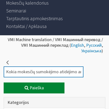
Mokesčių kalendorius
Seminarai
Tarptautinis apmokestinimas
Kontaktai / Apklausa
VMI Machine translation / VMI Машинный перевод /
VMI Машинний переклад (
English
,
Русский
,
Українська
)
Paieška
Kategorijos