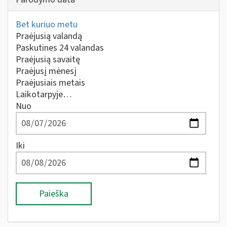
Bet kuriuo metu
Praėjusią valandą
Paskutines 24 valandas
Praėjusią savaitę
Praėjusį mėnesį
Praėjusiais metais
Laikotarpyje…
Nuo
Iki
Paieška