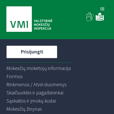
Prisijungti
Mokesčių mokėtojų informacija
Formos
Rinkmenos / Atviri duomenys
Skaičiuoklės ir pagalbininkai
Sąskaitos ir įmokų kodai
Mokesčių žinynas