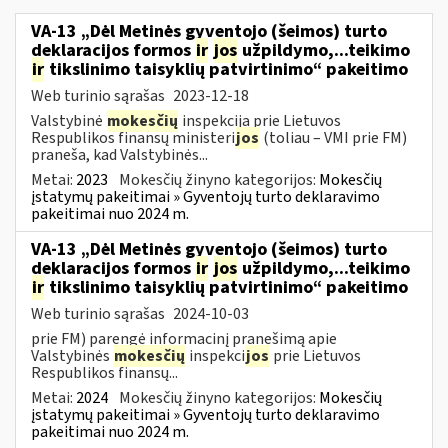
VA-13 „Dėl Metinės gyventojo (šeimos) turto
deklaracijos formos
ir
jos
užpildymo,...teikimo
ir
tikslinimo taisyklių patvirtinimo“ pakeitimo
Web turinio sąrašas
2023-12-18
Valstybinė
mokesčių
inspekcija prie Lietuvos
Respublikos finansų ministeri
jos
(toliau – VMI prie FM)
praneša, kad Valstybinės...
Metai:
2023
Mokesčių žinyno kategorijos:
Mokesčių
įstatymų pakeitimai » Gyventojų turto deklaravimo
pakeitimai nuo 2024 m.
VA-13 „Dėl Metinės gyventojo (šeimos) turto
deklaracijos formos
ir
jos
užpildymo,...teikimo
ir
tikslinimo taisyklių patvirtinimo“ pakeitimo
Web turinio sąrašas
2024-10-03
prie FM) parengė informacinį pranešimą apie
Valstybinės
mokesčių
inspekci
jos
prie Lietuvos
Respublikos finansų...
Metai:
2024
Mokesčių žinyno kategorijos:
Mokesčių
įstatymų pakeitimai » Gyventojų turto deklaravimo
pakeitimai nuo 2024 m.