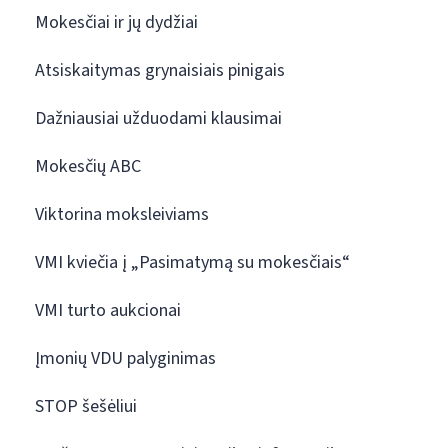
Mokesčiai ir jų dydžiai
Atsiskaitymas grynaisiais pinigais
Dažniausiai užduodami klausimai
Mokesčių ABC
Viktorina moksleiviams
VMI kviečia į „Pasimatymą su mokesčiais“
VMI turto aukcionai
Įmonių VDU palyginimas
STOP šešėliui