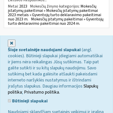
Metai:
2023
Mokesčių žinyno kategorijos:
Mokesčių
įstatymų pakeitimai » Mokesčių įstatymų pakeitimai
2023 metais » Gyventojų turto deklaravimo pakeitimai
nuo 2023 m.
Mokesčių įstatymų pakeitimai » Gyventojų
turto deklaravimo pakeitimai nuo 2024 m.
Uždaryti
Šioje svetainėje naudojami slapukai
(angl.
cookies). Būtinieji slapukai įdiegiami automatiškai
ir jiems nėra reikalingas Jūsų sutikimas. Taip pat
galite sutikti ir su kitų slapukų naudojimu. Savo
sutikimą bet kada galėsite atšaukti pakeisdami
interneto naršyklės nustatymus ir ištrindami
įrašytus slapukus. Daugiau informacijos
Slapukų
politika
;
Privatumo politika.
Būtinieji slapukai
Naudojami sklandžiam svetainės veikimui ir įgalina