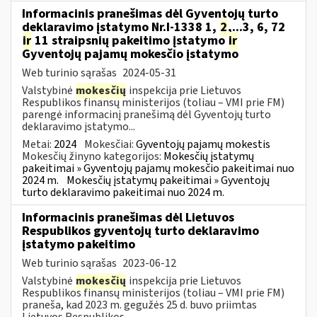
Informacinis pranešimas dėl Gyventojų turto
deklaravimo įstatymo Nr.I-1338 1,
2
,...3, 6, 72
ir
11 straipsnių pakeitimo įstatymo
ir
Gyventojų pajamų mokesčio įstatymo
Web turinio sąrašas
2024-05-31
Valstybinė
mokesčių
inspekcija prie Lietuvos
Respublikos finansų ministerijos (toliau – VMI prie FM)
parengė informacinį pranešimą dėl Gyventojų turto
deklaravimo įstatymo...
Metai:
2024
Mokesčiai:
Gyventojų pajamų mokestis
Mokesčių žinyno kategorijos:
Mokesčių įstatymų
pakeitimai » Gyventojų pajamų mokesčio pakeitimai nuo
2024 m.
Mokesčių įstatymų pakeitimai » Gyventojų
turto deklaravimo pakeitimai nuo 2024 m.
Informacinis pranešimas dėl Lietuvos
Respublikos gyventojų turto deklaravimo
įstatymo pakeitimo
Web turinio sąrašas
2023-06-12
Valstybinė
mokesčių
inspekcija prie Lietuvos
Respublikos finansų ministerijos (toliau – VMI prie FM)
praneša, kad 2023 m. gegužės 25 d. buvo priimtas
Lietuvos Respublikos...