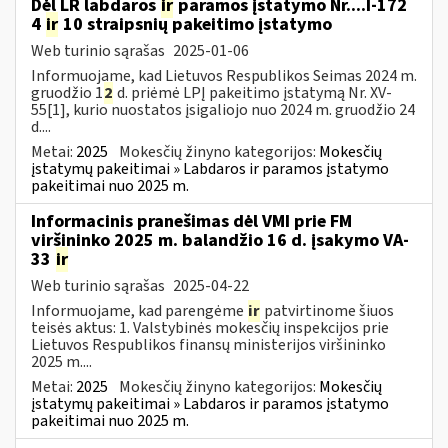
Dėl LR labdaros
ir
paramos įstatymo Nr....I-172
4
ir
10 straipsnių pakeitimo įstatymo
Web turinio sąrašas
2025-01-06
Informuojame, kad Lietuvos Respublikos Seimas 2024 m.
gruodžio 1
2
d. priėmė LPĮ pakeitimo įstatymą Nr. XV-
55[1], kurio nuostatos įsigaliojo nuo 2024 m. gruodžio 24
d....
Metai:
2025
Mokesčių žinyno kategorijos:
Mokesčių
įstatymų pakeitimai » Labdaros ir paramos įstatymo
pakeitimai nuo 2025 m.
Informacinis pranešimas dėl VMI prie FM
viršininko 2025 m. balandžio 16 d. įsakymo VA-
33
ir
Web turinio sąrašas
2025-04-22
Informuojame, kad parengėme
ir
patvirtinome šiuos
teisės aktus: 1. Valstybinės mokesčių inspekcijos prie
Lietuvos Respublikos finansų ministerijos viršininko
2025 m....
Metai:
2025
Mokesčių žinyno kategorijos:
Mokesčių
įstatymų pakeitimai » Labdaros ir paramos įstatymo
pakeitimai nuo 2025 m.