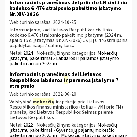
Informacinis pranešimas dėl priimto LR civilinio
kodekso 6.476 straipsnio pakeitimo įstatymo
Nr. XIV-3026
Web turinio sąrašas
2024-10-25
Informuojame, kad Lietuvos Respublikos civilinio
kodekso 6.476 straipsnio pakeitimo įstatymu (2024 m.
spalio 15 d. įstatymas Nr. XIV-3026) CK[1] 6.476 straipsnis
papildytas nauja 7 dalimi, kuri...
Metai:
2024
Mokesčių žinyno kategorijos:
Mokesčių
įstatymų pakeitimai » Labdaros ir paramos įstatymo
pakeitimai nuo 2025 m.
Informacinis pranešimas dėl Lietuvos
Respublikos labdaros
ir
paramos įstatymo 7
straipsnio
Web turinio sąrašas
2022-06-20
Valstybinė
mokesčių
inspekcija prie Lietuvos
Respublikos finansų ministerijos (toliau – VMI prie FM)
praneša, kad Lietuvos Respublikos Seimas priėmė
Lietuvos Respublikos...
Metai:
2022
Mokesčių žinyno kategorijos:
Mokesčių
įstatymų pakeitimai » Gyventojų pajamų mokesčio
pakeitimai nuo 2025 m.
Mokesčių įstatymų pakeitimai »