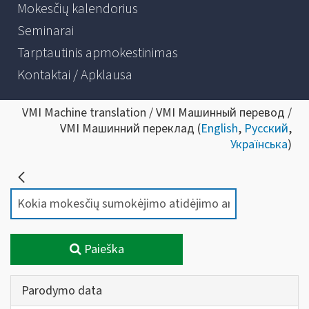
Mokesčių kalendorius
Seminarai
Tarptautinis apmokestinimas
Kontaktai / Apklausa
VMI Machine translation / VMI Машинный перевод /
VMI Машинний переклад (
English
,
Русский
,
Українська
)
Paieška
Parodymo data