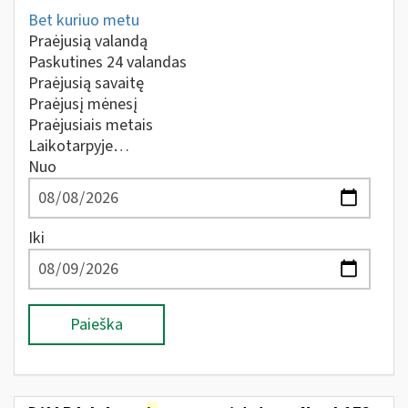
Bet kuriuo metu
Praėjusią valandą
Paskutines 24 valandas
Praėjusią savaitę
Praėjusį mėnesį
Praėjusiais metais
Laikotarpyje…
Nuo
Iki
Paieška