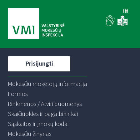
Prisijungti
Mokesčių mokėtojų informacija
Formos
Rinkmenos / Atviri duomenys
Skaičiuoklės ir pagalbininkai
Sąskaitos ir įmokų kodai
Mokesčių žinynas