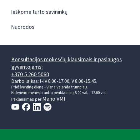
Ieškome turto savininkų
Nuorodos
Konsultacijos mokesčių klausimais ir paslaugos
gyventojams:
+370 5 260 5060
Darbo laikas: I-IV 8.00-17.00, V 8.00-15.45.
Prieššventinę dieną - viena valanda trumpiau.
Kiekvieno mėnesio antrą penktadienį 8.00 val. - 12.00 val.
Mano VMI
Paklausimas per