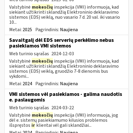
Valstybinė
mokesčių
inspekcija (VMI) informuoja, kad
siekiant užtikrinti sklandžią Elektroninio deklaravimo
sistemos (EDS) veiklą, nuo vasario 7 d. 20 val. iki vasario
10...
Metai:
2025
Pagrindinis:
Naujiena
Savaitgalį dėl EDS serverių perkėlimo nebus
pasiekiamos VMI sistemos
Web turinio sąrašas
2024-12-03
Valstybinė
mokesčių
inspekcija (VMI) informuoja, kad
siekiant užtikrinti sklandžią Elektroninio deklaravimo
sistemos (EDS) veiklą, gruodžio 7-8 dienomis bus
vykdomi...
Metai:
2024
Pagrindinis:
Naujiena
VMI sistemos vėl pasiekiamos - galima naudotis
e. paslaugomis
Web turinio sąrašas
2024-03-22
Valstybinė
mokesčių
inspekcija (VMI) informuoja, jog
dėl e. sistemų pasiekiamumo kilusios problemos
išspręstos
ir
klientai vėl gali sklandžiai...
Metai:
2024
Pagrindinis:
Naujiena