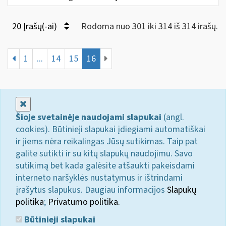
20 Įrašų(-ai)
Rodoma nuo 301 iki 314 iš 314 irašų.
1
...
14
15
16
Uždaryti
Šioje svetainėje naudojami slapukai
(angl.
cookies). Būtinieji slapukai įdiegiami automatiškai
ir jiems nėra reikalingas Jūsų sutikimas. Taip pat
galite sutikti ir su kitų slapukų naudojimu. Savo
sutikimą bet kada galėsite atšaukti pakeisdami
interneto naršyklės nustatymus ir ištrindami
įrašytus slapukus. Daugiau informacijos
Slapukų
politika
;
Privatumo politika.
Būtinieji slapukai