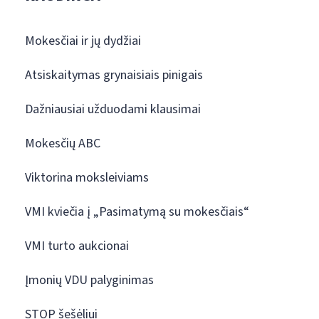
Mokesčiai ir jų dydžiai
Atsiskaitymas grynaisiais pinigais
Dažniausiai užduodami klausimai
Mokesčių ABC
Viktorina moksleiviams
VMI kviečia į „Pasimatymą su mokesčiais“
VMI turto aukcionai
Įmonių VDU palyginimas
STOP šešėliui