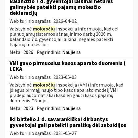
Balandžio 7 d. gyventojai laikinai neturės
galimybės pateikti pajamų mokesčio
deklaracijų
Web turinio sąrašas
2026-04-02
Valstybinė
mokesčių
inspekcija informuoja, kad dėl
planuojamų sistemos atnaujinimo darbų 2026 m.
balandžio 7 d. gyventojai laikinai negalės pateikti
Pajamų mokesčio...
Metai:
2026
Pagrindinis:
Naujiena
VMI gavo pirmuosius kasos aparato duomenis į
i.EKA
Web turinio sąrašas
2023-05-03
Valstybinė
mokesčių
inspekcija (VMI) informuoja, kad
įdiegus pirmąjį naujo tipo kasos aparato modelį VMI
pradėjo automatiškai kasdien gauti kasos pajamų
duomenis. “Naujo...
Metai:
2023
Pagrindinis:
Naujiena
Iki birželio 1 d. savarankiškai dirbantys
gyventojai gali pateikti paraišką dėl subsidijos
Web turinio sąrašas
2021-05-27