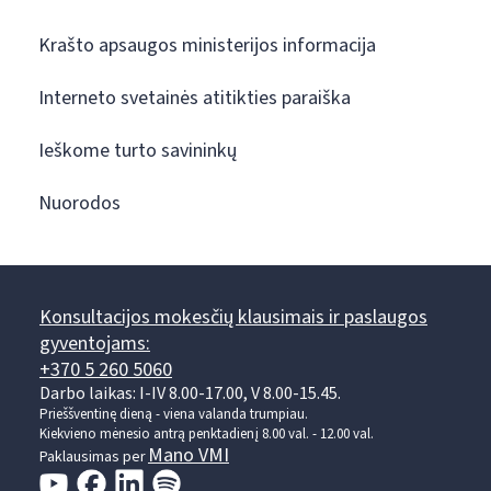
Krašto apsaugos ministerijos informacija
Interneto svetainės atitikties paraiška
Ieškome turto savininkų
Nuorodos
Konsultacijos mokesčių klausimais ir paslaugos
gyventojams:
+370 5 260 5060
Darbo laikas: I-IV 8.00-17.00, V 8.00-15.45.
Prieššventinę dieną - viena valanda trumpiau.
Kiekvieno mėnesio antrą penktadienį 8.00 val. - 12.00 val.
Mano VMI
Paklausimas per