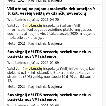
Metai:
2024
Pagrindinis:
Naujiena
VMI atnaujino pajamų mokesčio deklaracijas 9
tūkst. vežėjų veiklą vykdančių gyventojų
Web turinio sąrašas
2021-04-20
Valstybinė
mokesčių
inspekcija (toliau – VMI)
informuoja, kad pagal pavežėjimo platformų gautus
duomenis atnaujino virš 9 tūkst. vežėjų 2020 m. pajamų
mokesčio deklaracijų....
Metai:
2021
Pagrindinis:
Naujiena
Savaitgalį dėl EDS serverių perkėlimo nebus
pasiekiamos VMI sistemos
Web turinio sąrašas
2025-01-09
Valstybinė
mokesčių
inspekcija (VMI) informuoja, kad
siekiant užtikrinti sklandžią Elektroninio deklaravimo
sistemos (EDS) veiklą, nuo sausio 10 d. 20 val. iki sausio
12...
Metai:
2025
Pagrindinis:
Naujiena
Savaitgalį dėl EDS serverių perkėlimo nebus
pasiekiamos VMI sistemos
Web turinio sąrašas
2025-02-06