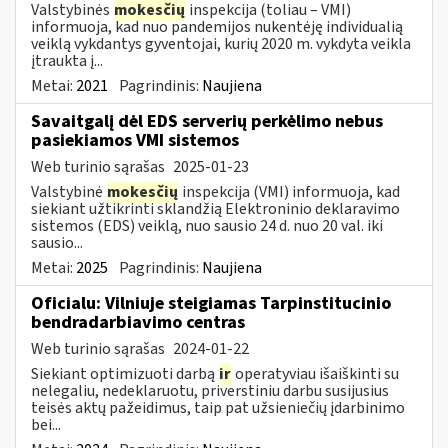
Valstybinės
mokesčių
inspekcija (toliau – VMI)
informuoja, kad nuo pandemijos nukentėję individualią
veiklą vykdantys gyventojai, kurių 2020 m. vykdyta veikla
įtraukta į...
Metai:
2021
Pagrindinis:
Naujiena
Savaitgalį dėl EDS serverių perkėlimo nebus
pasiekiamos VMI sistemos
Web turinio sąrašas
2025-01-23
Valstybinė
mokesčių
inspekcija (VMI) informuoja, kad
siekiant užtikrinti sklandžią Elektroninio deklaravimo
sistemos (EDS) veiklą, nuo sausio 24 d. nuo 20 val. iki
sausio...
Metai:
2025
Pagrindinis:
Naujiena
Oficialu: Vilniuje steigiamas Tarpinstitucinio
bendradarbiavimo centras
Web turinio sąrašas
2024-01-22
Siekiant optimizuoti darbą
ir
operatyviau išaiškinti su
nelegaliu, nedeklaruotu, priverstiniu darbu susijusius
teisės aktų pažeidimus, taip pat užsieniečių įdarbinimo
bei...