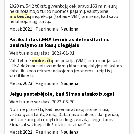
2020 m. 54,2 tūkst. gyventojų deklaravo 163 mln. eurų
nekilnojamojo turto nuomos pajamų. Valstybinė
mokesčių
inspekcija (toliau – VMI) primena, kad savo
nekilnojamąjį turtą...
Metai:
2021
Pagrindinis:
Naujiena
Patikslintas i.EKA terminas dėl susitarimų
pasirašymo su kasų diegėjais
Web turinio sąrašas
2023-01-31
Valstybinė
mokesčių
inspekcija (VMI) informuoja, kad
i.EKA dažniausiai užduodamų klausimų dalyje patikslino
datą, iki kada rekomenduojama įmonėms kreiptis į
sertifikuotą...
Metai:
2023
Pagrindinis:
Naujiena
Jeigu pastebėjote, kad Simas atsako blogai
Web turinio sąrašas
2022-06-20
Norime pranešti, kad neseniai atnaujinome mūsų
virtualų asistentą Simą. Dabar jis atsakinės dar geriau,
bet kai kam gali rodyti klaidingą vaizdą. Jeigu Jums
Simas atsakinėja tik žodžiu „nežinau“, o...
Metai:
2022
Pagrindinis:
Naujiena