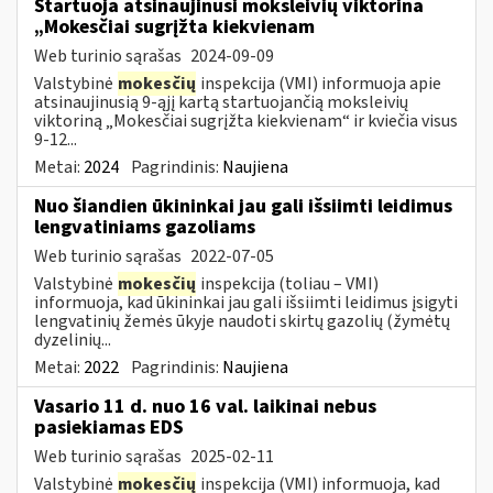
Startuoja atsinaujinusi moksleivių viktorina
„Mokesčiai sugrįžta kiekvienam
Web turinio sąrašas
2024-09-09
Valstybinė
mokesčių
inspekcija (VMI) informuoja apie
atsinaujinusią 9-ąjį kartą startuojančią moksleivių
viktoriną „Mokesčiai sugrįžta kiekvienam“ ir kviečia visus
9-12...
Metai:
2024
Pagrindinis:
Naujiena
Nuo šiandien ūkininkai jau gali išsiimti leidimus
lengvatiniams gazoliams
Web turinio sąrašas
2022-07-05
Valstybinė
mokesčių
inspekcija (toliau – VMI)
informuoja, kad ūkininkai jau gali išsiimti leidimus įsigyti
lengvatinių žemės ūkyje naudoti skirtų gazolių (žymėtų
dyzelinių...
Metai:
2022
Pagrindinis:
Naujiena
Vasario 11 d. nuo 16 val. laikinai nebus
pasiekiamas EDS
Web turinio sąrašas
2025-02-11
Valstybinė
mokesčių
inspekcija (VMI) informuoja, kad