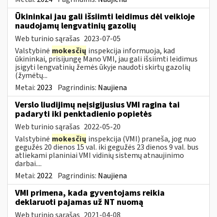
Ūkininkai jau gali išsiimti leidimus dėl veikloje
naudojamų lengvatinių gazolių
Web turinio sąrašas
2023-07-05
Valstybinė
mokesčių
inspekcija informuoja, kad
ūkininkai, prisijungę Mano VMI, jau gali išsiimti leidimus
įsigyti lengvatinių žemės ūkyje naudoti skirtų gazolių
(žymėtų...
Metai:
2023
Pagrindinis:
Naujiena
Verslo liudijimų neįsigijusius VMI ragina tai
padaryti iki penktadienio popietės
Web turinio sąrašas
2022-05-20
Valstybinė
mokesčių
inspekcija (VMI) praneša, jog nuo
gegužės 20 dienos 15 val. iki gegužės 23 dienos 9 val. bus
atliekami planiniai VMI vidinių sistemų atnaujinimo
darbai....
Metai:
2022
Pagrindinis:
Naujiena
VMI primena, kada gyventojams reikia
deklaruoti pajamas už NT nuomą
Web turinio sąrašas
2021-04-08