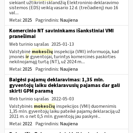
siekiant užtikrinti sklandžią Elektroninio deklaravimo
sistemos (EDS) veiklą vasario 12 d. (trečiadienį) nuo 16
val....
Metai:
2025
Pagrindinis:
Naujiena
Komercinio NT savininkams išankstiniai VMI
pranešimai
Web turinio sąrašas
2025-01-13
Valstybinė
mokesčių
inspekcija (VMI) informuoja, kad
įmonės
ir
gyventojai, turintys komercinės paskirties
nekilnojamąjį turtą (NT), už 2024 m....
Metai:
2025
Pagrindinis:
Naujiena
Baigėsi pajamų deklaravimas: 1,35 mln.
gyventojų laiku deklaravusių pajamas dar gali
skirti GPM paramą
Web turinio sąrašas
2022-05-03
Valstybinės
mokesčių
inspekcijos (VMI) duomenimis
1,35 mln. gyventojų laiku pateikė pajamų deklaraciją už
2021 m. o net 0,5 mln. gyventojų jau paskyrė...
Metai:
2022
Pagrindinis:
Naujiena