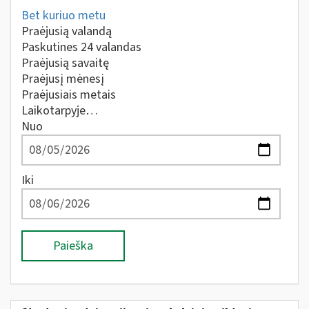
Bet kuriuo metu
Praėjusią valandą
Paskutines 24 valandas
Praėjusią savaitę
Praėjusį mėnesį
Praėjusiais metais
Laikotarpyje…
Nuo
Iki
Paieška