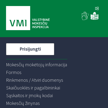
Prisijungti
Mokesčių mokėtojų informacija
Formos
Rinkmenos / Atviri duomenys
Skaičiuoklės ir pagalbininkai
Sąskaitos ir įmokų kodai
Mokesčių žinynas