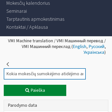
Mokesčių kalendorius
Seminarai
Tarptautinis apmokestinimas
Kontaktai / Apklausa
VMI Machine translation / VMI Машинный перевод /
VMI Машинний переклад (
English
,
Русский
,
Українська
)
Paieška
Parodymo data