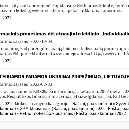
iame dalyvauti anoniminėje apklausoje Gerbiamas kliente, norėd
navimo kokybę, vykdome klientų apklausą. Maloniai prašome...
:
2022
rmacinis pranešimas dėl atnaujinto leidinio „Individu
urinio sąrašas
2022-10-04
muojame, kad parengėme naują leidinio „Individualių įmonių apmok
iamas VMI prie FM interneto svetainėje adresu http://www.vmi.lt Šis
:
2022
TEIKIAMOS PARAMOS UKRAINAI PRIPAŽINIMO, LIETUVOJ
urinio sąrašas
2022-03-03
tracijos numeris KM3055 Ši informacija skelbiama: 2022 metai 202
vos Respublikos finansų ministerijos, atsižvelgdama į tai, kad Lietu
:
2022
Mokesčių žinyno kategorijos:
Raštai, paaiškinimai » Gyven
kinimai) » GPM klausimais (Raštai, paaiškinimai) 2022
Raštai, pa
kinimai) » Pelno mokesčio klausimais (Raštai paaiškinimai) 2022