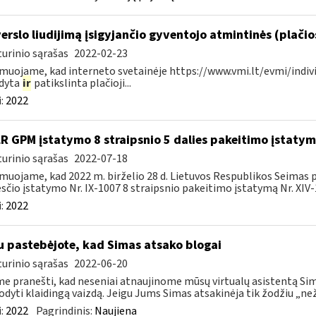
verslo liudijimą įsigyjančio gyventojo atmintinės (plači
urinio sąrašas
2022-02-23
muojame, kad interneto svetainėje https://www.vmi.lt/evmi/indivi
ldyta
ir
patikslinta plačioji...
:
2022
LR GPM įstatymo 8 straipsnio 5 dalies pakeitimo įstaty
urinio sąrašas
2022-07-18
muojame, kad 2022 m. birželio 28 d. Lietuvos Respublikos Seimas
čio įstatymo Nr. IX-1007 8 straipsnio pakeitimo įstatymą Nr. XIV-1
:
2022
u pastebėjote, kad Simas atsako blogai
urinio sąrašas
2022-06-20
e pranešti, kad neseniai atnaujinome mūsų virtualų asistentą Simą
rodyti klaidingą vaizdą. Jeigu Jums Simas atsakinėja tik žodžiu „neži
:
2022
Pagrindinis:
Naujiena