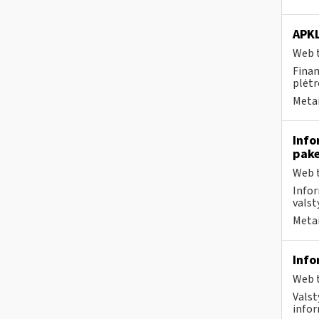
APK
Web t
Finan
plėtr
Metai
Info
pake
Web t
Infor
valst
Metai
Info
Web t
Valst
infor