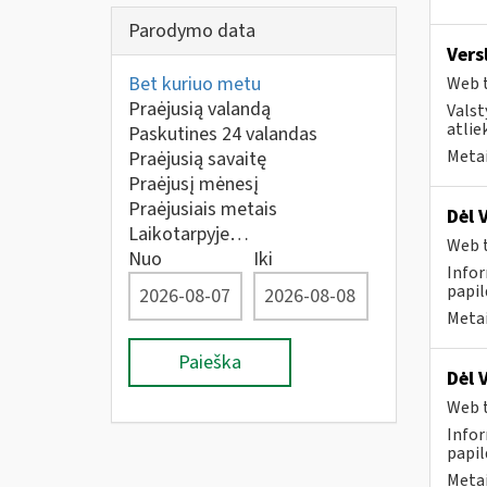
Parodymo data
Vers
Bet kuriuo metu
Web t
Praėjusią valandą
Valst
atlie
Paskutines 24 valandas
Metai
Praėjusią savaitę
Praėjusį mėnesį
Praėjusiais metais
Dėl 
Laikotarpyje…
Web t
Nuo
Iki
Infor
papi
Metai
Paieška
Dėl 
Web t
Infor
papi
Metai