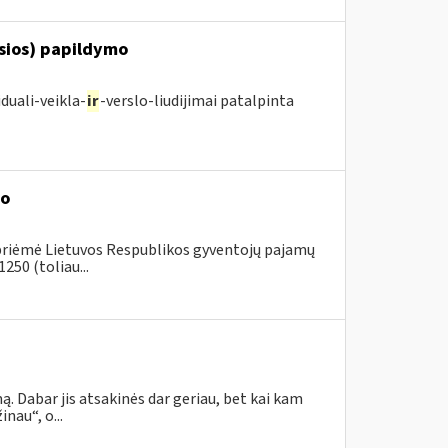
osios) papildymo
duali-veikla-
ir
-verslo-liudijimai patalpinta
mo
 priėmė Lietuvos Respublikos gyventojų pajamų
250 (toliau...
. Dabar jis atsakinės dar geriau, bet kai kam
nau“, o...