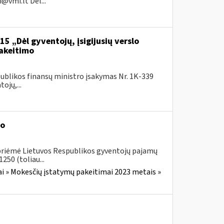
i@vmi.lt
Dėl...
5 „Dėl gyventojų, įsigijusių verslo
pakeitimo
ublikos finansų ministro įsakymas Nr. 1K-339
ojų,...
mo
 priėmė Lietuvos Respublikos gyventojų pajamų
250 (toliau...
i » Mokesčių įstatymų pakeitimai 2023 metais »