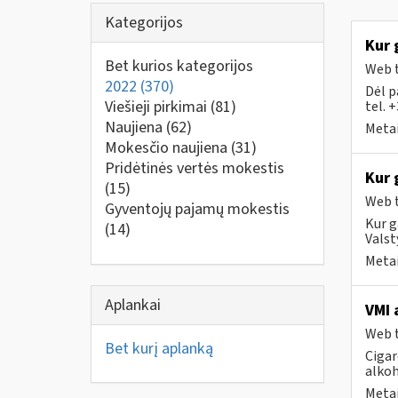
Kategorijos
Kur 
Bet kurios kategorijos
Web t
2022
(370)
Dėl p
Viešieji pirkimai
(81)
tel. 
Naujiena
(62)
Metai
Mokesčio naujiena
(31)
Pridėtinės vertės mokestis
Kur 
(15)
Web t
Gyventojų pajamų mokestis
Kur g
(14)
Valst
Metai
Aplankai
VMI 
Web t
Bet kurį aplanką
Cigar
alkoh
Metai