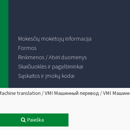
Mokesčių mokėtojų informacija
Formos
Rinkmenos / Atviri duomenys
Skaičiuoklės ir pagalbininkai
Sąskaitos ir įmokų kodai
Machine translation / VMI Машинный перевод / VMI Машин
Paieška