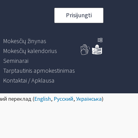
Prisijungti
Mokesčių žinynas
Mokesčių kalendorius
Seminarai
Tarptautinis apmokestinimas
Kontaktai / Apklausa
ний переклад (
English
,
Русский
,
Українська
)