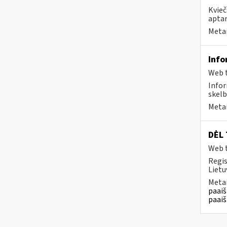
Kvieč
aptar
Metai
Info
Web t
Infor
skelb
Metai
DĖL 
Web t
Regis
Lietu
Metai
paaiš
paaiš