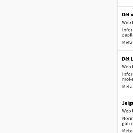
Dėl 
Web t
Infor
papi
Metai
Dėl 
Web t
Infor
mokes
Metai
Jeig
Web t
Norim
gali 
Metai