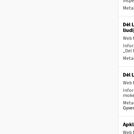
inspe
Metai
Dėl 
liud
Web t
Infor
„Dėl 
Metai
Dėl 
Web t
Infor
mokes
Metai
Gyven
Apkl
Web t