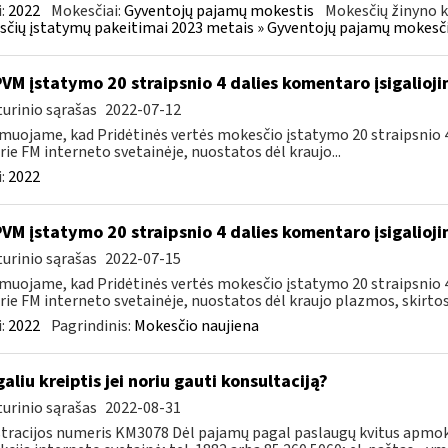
:
2022
Mokesčiai:
Gyventojų pajamų mokestis
Mokesčių žinyno k
čių įstatymų pakeitimai 2023 metais » Gyventojų pajamų mokesči
PVM įstatymo 20 straipsnio 4 dalies komentaro įsigalioj
urinio sąrašas
2022-07-12
muojame, kad Pridėtinės vertės mokesčio įstatymo 20 straipsnio 4 
rie FM interneto svetainėje, nuostatos dėl kraujo...
:
2022
PVM įstatymo 20 straipsnio 4 dalies komentaro įsigalioj
urinio sąrašas
2022-07-15
muojame, kad Pridėtinės vertės mokesčio įstatymo 20 straipsnio 4 
rie FM interneto svetainėje, nuostatos dėl kraujo plazmos, skirtos.
:
2022
Pagrindinis:
Mokesčio naujiena
galiu kreiptis jei noriu gauti konsultaciją?
urinio sąrašas
2022-08-31
tracijos numeris KM3078 Dėl pajamų pagal paslaugų kvitus apmo