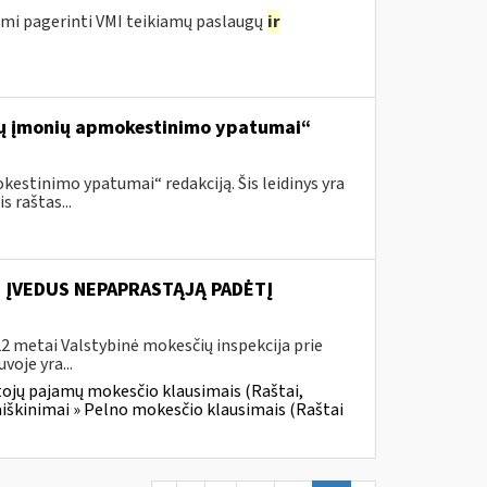
ami pagerinti VMI teikiamų paslaugų
ir
alių įmonių apmokestinimo ypatumai“
estinimo ypatumai“ redakciją. Šis leidinys yra
 raštas...
E ĮVEDUS NEPAPRASTĄJĄ PADĖTĮ
2 metai Valstybinė mokesčių inspekcija prie
voje yra...
tojų pajamų mokesčio klausimais (Raštai,
aiškinimai » Pelno mokesčio klausimais (Raštai