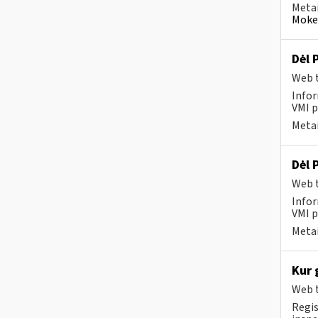
Metai
Mokes
Dėl 
Web t
Infor
VMI p
Metai
Dėl 
Web t
Infor
VMI p
Metai
Kur 
Web t
Regis