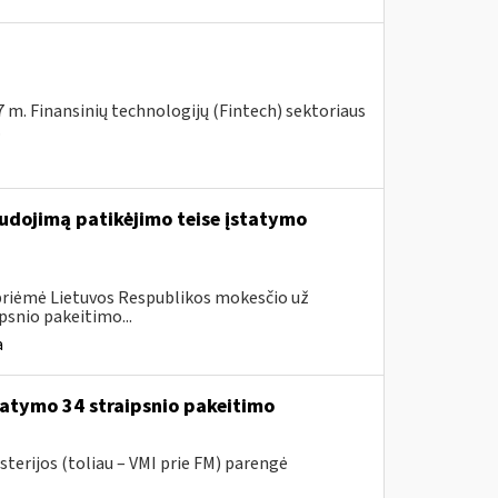
7 m. Finansinių technologijų (Fintech) sektoriaus
.
udojimą patikėjimo teise įstatymo
 priėmė Lietuvos Respublikos mokesčio už
psnio pakeitimo...
a
atymo 34 straipsnio pakeitimo
sterijos (toliau – VMI prie FM) parengė