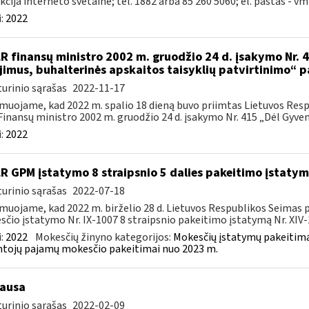
kcija interneto svetainė; tel. 1882 arba 85 260 5060; el. paštas -
vm
:
2022
LR finansų ministro 2002 m. gruodžio 24 d. įsakymo Nr. 41
ijimus, buhalterinės apskaitos taisyklių patvirtinimo“ 
urinio sąrašas
2022-11-17
muojame, kad 2022 m. spalio 18 dieną buvo priimtas Lietuvos Resp
Finansų ministro 2002 m. gruodžio 24 d. įsakymo Nr. 415 „Dėl Gyvent
:
2022
LR GPM įstatymo 8 straipsnio 5 dalies pakeitimo įstaty
urinio sąrašas
2022-07-18
muojame, kad 2022 m. birželio 28 d. Lietuvos Respublikos Seimas
čio įstatymo Nr. IX-1007 8 straipsnio pakeitimo įstatymą Nr. XIV-1
:
2022
Mokesčių žinyno kategorijos:
Mokesčių įstatymų pakeitima
tojų pajamų mokesčio pakeitimai nuo 2023 m.
ausa
urinio sąrašas
2022-02-09