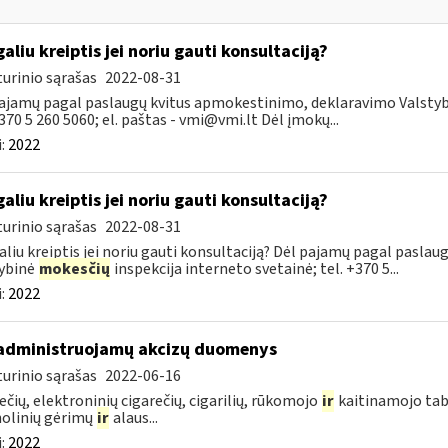
galiu kreiptis jei noriu gauti konsultaciją?
urinio sąrašas
2022-08-31
ajamų pagal paslaugų kvitus apmokestinimo, deklaravimo Valsty
+370 5 260 5060; el. paštas -
vmi@vmi.lt
Dėl įmokų...
:
2022
galiu kreiptis jei noriu gauti konsultaciją?
urinio sąrašas
2022-08-31
aliu kreiptis jei noriu gauti konsultaciją? Dėl pajamų pagal pasl
ybinė
mokesčių
inspekcija interneto svetainė; tel. +370 5...
:
2022
administruojamų akcizų duomenys
urinio sąrašas
2022-06-16
ečių, elektroninių cigarečių, cigarilių, rūkomojo
ir
kaitinamojo tab
olinių gėrimų
ir
alaus...
:
2022