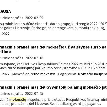
LAUSA
urinio sąrašas
2022-02-09
sų ministerija subūrė ekspertų darbo grupę, kuri rengia 2022 - 202
os gaires Lietuvoje. Darbo grupė parengė verslo įmonių apklausą,..
:
2022
rmacinis pranešimas dėl mokesčio už valstybės turto na
itimo
urinio sąrašas
2022-07-18
muojame, kad Lietuvos Respublikos Seimas 2022 m. birželio 28 d.
ybės turto naudojimą patikėjimo teise įstatymo Nr. IX-2332 5 strai
:
2022
Mokesčiai:
Pelno mokestis
Pagrindinis:
Mokesčio naujien
rmacinis pranešimas dėl Gyventojų pajamų mokesčio įst
urinio sąrašas
2022-07-25
ybinė
mokesčių
inspekcija prie Lietuvos Respublikos finansų mini
macinį pranešimą dėl Lietuvos Respublikos gyventojų pajamų...