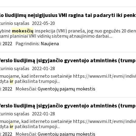
lo liudijimų neįsigijusius VMI ragina tai padaryti iki pen
urinio sąrašas
2022-05-20
ybinė
mokesčių
inspekcija (VMI) praneša, jog nuo gegužės 20 dienos
kami planiniai VMI vidinių sistemų atnaujinimo darbai....
:
2022
Pagrindinis:
Naujiena
Verslo liudijimą įsigyjančio gyventojo atmintinės (trum
urinio sąrašas
2022-01-28
muojame, kad interneto svetainėje https://www.vmi.lt/evmi/indivi
ldyta
ir
patikslinta trumpoji...
:
2022
Mokesčiai:
Gyventojų pajamų mokestis
Verslo liudijimą įsigyjančio gyventojo atmintinės (trum
urinio sąrašas
2022-01-28
muojame, kad interneto svetainėje https://www.vmi.lt/evmi/indivi
ldyta
ir
patikslinta trumpoji...
:
2022
Mokesčiai:
Gyventojų pajamų mokestis