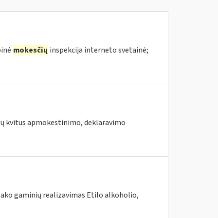
binė
mokesčių
inspekcija interneto svetainė;
augų kvitus apmokestinimo, deklaravimo
ako gaminių realizavimas Etilo alkoholio,