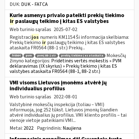
DUK:
DUK - FATCA
Kurie asmenys privalo pateikti prekių tiekimo
ir
paslaugų teikimo į kitas ES valstybes
Web turinio sąrašas
2025-07-02
Registraci
jos
numeris KM1154 Ši informacija skelbiama:
Prekių tiekimo
ir
paslaugų teikimo į kitas ES valstybes
ataskaita FR0564 (88-1 str.) Prekių...
Mokesčių
fr0564
pvm
pvmį 88-1 str
prekių tiekimo į es ataskaita
žinyno kategorijos:
Pridėtinės vertės mokestis » PVM
deklaravimas (IX skyrius) » Prekių tiekimo į kitas ES
valstybes ataskaita FR0564 (88-1, 88-2 str.)
VMI visoms Lietuvos įmonėms atvėrė jų
individualius profilius
Web turinio sąrašas
2022-08-01
Valstybinė mokesčių inspekcija (toliau – VMI)
informuoja, jog 252 tūkst. Lietuvos įmonių šiandien
atvėrė individualius jų profilius. VMI kliento profilis – tai
vienoje vietoje pateikiami VMI...
Metai:
2022
Pagrindinis:
Naujiena