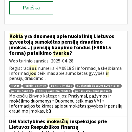
Paieška
Kokia
yra duomenų apie nuolatinių Lietuvos
gyventojų sumokėtas pensijų draudimo
įmokas...į pensijų kaupimo fondus (FR0615
forma) pateikimo
tvarka
?
Web turinio sąrašas
2025-04-28
Registraci
jos
numeris KM0818 Ši informacija skelbiama:
Informaci
jos
teikimas apie sumokėtas gyvybės
ir
pensijų draudimo...
fr0615
juridinis asmuo
pensijų įmokos
nuolatinis lietuvos gyventojas
pensijų fondas
pensijų kaupimo fondas
pensijų draudimo įmokos
Mokesčių žinyno kategorijos:
Prašymai, pažymos ir
mokėjimo duomenys » Duomenų teikimas VMI »
Informacijos teikimas apie sumokėtas gyvybės ir pensijų
draudimo įmokas, bū
Dėl Valstybinės
mokesčių
inspekcijos prie
Lietuvos Respublikos finansų