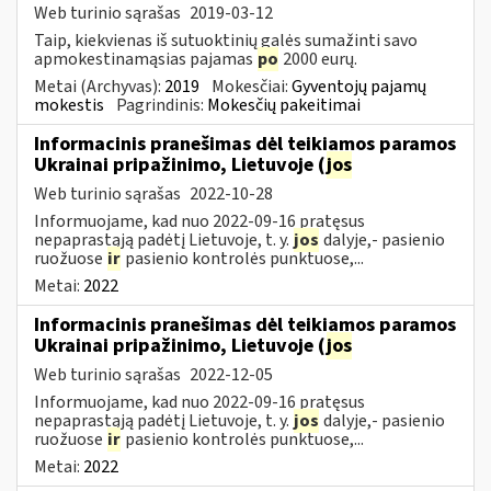
Web turinio sąrašas
2019-03-12
Taip, kiekvienas iš sutuoktinių galės sumažinti savo
apmokestinamąsias pajamas
po
2000 eurų.
Metai (Archyvas):
2019
Mokesčiai:
Gyventojų pajamų
mokestis
Pagrindinis:
Mokesčių pakeitimai
Informacinis pranešimas dėl teikiamos paramos
Ukrainai pripažinimo, Lietuvoje (
jos
Web turinio sąrašas
2022-10-28
Informuojame, kad nuo 2022-09-16 pratęsus
nepaprastąją padėtį Lietuvoje, t. y.
jos
dalyje,- pasienio
ruožuose
ir
pasienio kontrolės punktuose,...
Metai:
2022
Informacinis pranešimas dėl teikiamos paramos
Ukrainai pripažinimo, Lietuvoje (
jos
Web turinio sąrašas
2022-12-05
Informuojame, kad nuo 2022-09-16 pratęsus
nepaprastąją padėtį Lietuvoje, t. y.
jos
dalyje,- pasienio
ruožuose
ir
pasienio kontrolės punktuose,...
Metai:
2022