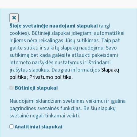
Uždaryti
Šioje svetainėje naudojami slapukai
(angl.
cookies). Būtinieji slapukai įdiegiami automatiškai
ir jiems nėra reikalingas Jūsų sutikimas. Taip pat
galite sutikti ir su kitų slapukų naudojimu. Savo
sutikimą bet kada galėsite atšaukti pakeisdami
interneto naršyklės nustatymus ir ištrindami
įrašytus slapukus. Daugiau informacijos
Slapukų
politika
;
Privatumo politika.
Būtinieji slapukai
Naudojami sklandžiam svetainės veikimui ir įgalina
pagrindines svetainės funkcijas. Be šių slapukų
svetainė negali tinkamai veikti.
Analitiniai slapukai