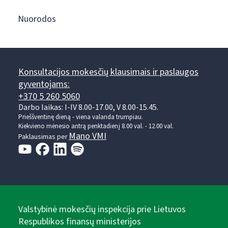
Nuorodos
Konsultacijos mokesčių klausimais ir paslaugos
gyventojams:
+370 5 260 5060
Darbo laikas: I-IV 8.00-17.00, V 8.00-15.45.
Prieššventinę dieną - viena valanda trumpiau.
Kiekvieno mėnesio antrą penktadienį 8.00 val. - 12.00 val.
Mano VMI
Paklausimas per
Valstybinė mokesčių inspekcija prie Lietuvos
Respublikos finansų ministerijos