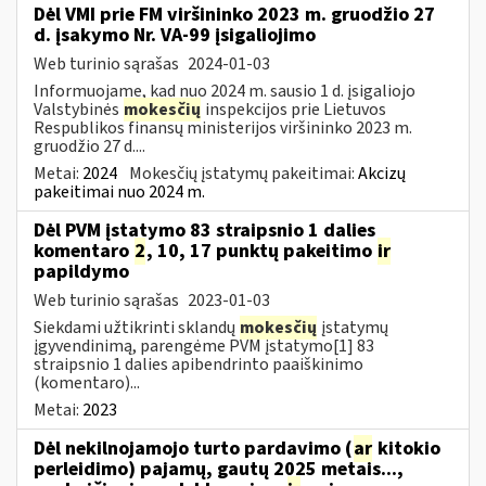
Dėl VMI prie FM viršininko 2023 m. gruodžio 27
d. įsakymo Nr. VA-99 įsigaliojimo
Web turinio sąrašas
2024-01-03
Informuojame, kad nuo 2024 m. sausio 1 d. įsigaliojo
Valstybinės
mokesčių
inspekcijos prie Lietuvos
Respublikos finansų ministerijos viršininko 2023 m.
gruodžio 27 d....
Metai:
2024
Mokesčių įstatymų pakeitimai:
Akcizų
pakeitimai nuo 2024 m.
Dėl PVM įstatymo 83 straipsnio 1 dalies
komentaro
2
, 10, 17 punktų pakeitimo
ir
papildymo
Web turinio sąrašas
2023-01-03
Siekdami užtikrinti sklandų
mokesčių
įstatymų
įgyvendinimą, parengėme PVM įstatymo[1] 83
straipsnio 1 dalies apibendrinto paaiškinimo
(komentaro)...
Metai:
2023
Dėl nekilnojamojo turto pardavimo (
ar
kitokio
perleidimo) pajamų, gautų 2025 metais...,