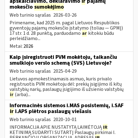
apskaičiavimo, deklaravimo
ir
pajamų
mokesčio
sumokėjimo
Web turinio sąrašas
2026-03-26
Primename, kad 2025 m. pagal Lietuvos Respublikos
gyventojų pajamų mokesčio įstatymo (toliau — GPMĮ)
17 str. 1 d. 28 punktą, parduodamo
ar
kitokiu būdu
perleidžiamo...
Metai:
2026
Kaip įsiregistruoti PVM mokėtoju, taikančiu
smulkiojo verslo schemą (SVS) Lietuvoje?
Web turinio sąrašas
2025-04-29
Lietuvos apmokestinamasis asmuo, kuris privalo
registruotis PVM mokėtoju dėl: prekių įsigijimo iš kitų
valstybių narių, paslaugų įsigijimo iš užsienio valstybių
ir
(arba)...
Informacinės sistemos i.MAS posistemių, i.SAF
ir
i.APS plėtros paslaugų viešasis
Web turinio sąrašas
2020-10-01
INFORMACIJA APIE NUSTATYTĄ LAIMĖTOJĄ
IR
KETINIMĄ SUDARYTI SUTARTĮ Paslaugų pirkimai I.
PERKANČIOJI ORGANIZACIJA, ADRESAS
IR