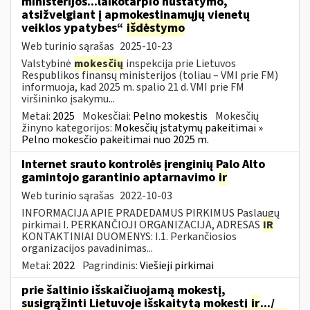
ministerijos...laikotarpio nustatymo,
atsižvelgiant į apmokestinamųjų vienetų
veiklos ypatybes“
išdėstymo
Web turinio sąrašas
2025-10-23
Valstybinė
mokesčių
inspekcija prie Lietuvos
Respublikos finansų ministerijos (toliau – VMI prie FM)
informuoja, kad 2025 m. spalio 21 d. VMI prie FM
viršininko įsakymu...
Metai:
2025
Mokesčiai:
Pelno mokestis
Mokesčių
žinyno kategorijos:
Mokesčių įstatymų pakeitimai »
Pelno mokesčio pakeitimai nuo 2025 m.
Internet srauto kontrolės įrenginių Palo Alto
gamintojo garantinio aptarnavimo
ir
Web turinio sąrašas
2022-10-03
INFORMACIJA APIE PRADEDAMUS PIRKIMUS Paslaugų
pirkimai I. PERKANČIOJI ORGANIZACIJA, ADRESAS
IR
KONTAKTINIAI DUOMENYS: I.1. Perkančiosios
organizacijos pavadinimas...
Metai:
2022
Pagrindinis:
Viešieji pirkimai
prie šaltinio išskaičiuojamą mokestį,
susigrąžinti Lietuvoje išskaitytą mokestį
ir
.../