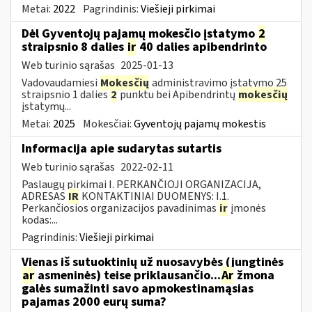
Metai:
2022
Pagrindinis:
Viešieji pirkimai
Dėl Gyventojų pajamų mokesčio įstatymo
2
straipsnio 8 dalies
ir
40 dalies apibendrinto
Web turinio sąrašas
2025-01-13
Vadovaudamiesi
Mokesčių
administravimo įstatymo 25
straipsnio 1 dalies
2
punktu bei Apibendrintų
mokesčių
įstatymų...
Metai:
2025
Mokesčiai:
Gyventojų pajamų mokestis
Informacija apie sudarytas sutartis
Web turinio sąrašas
2022-02-11
Paslaugų pirkimai I. PERKANČIOJI ORGANIZACIJA,
ADRESAS
IR
KONTAKTINIAI DUOMENYS: I.1.
Perkančiosios organizacijos pavadinimas
ir
įmonės
kodas:...
Pagrindinis:
Viešieji pirkimai
Vienas iš sutuoktinių už nuosavybės (jungtinės
ar
asmeninės) teise priklausančio...
Ar
žmona
galės sumažinti savo apmokestinamąsias
pajamas 2000 eurų suma?