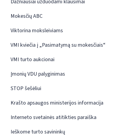
Dažniausiai užduodami klausimai
Mokesčių ABC
Viktorina moksleiviams
VMI kviečia į „Pasimatymą su mokesčiais“
VMI turto aukcionai
Įmonių VDU palyginimas
STOP šešėliui
Krašto apsaugos ministerijos informacija
Interneto svetainės atitikties paraiška
Ieškome turto savininkų