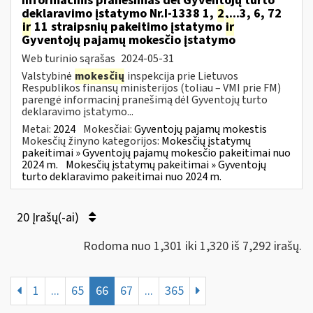
Informacinis pranešimas dėl Gyventojų turto
deklaravimo įstatymo Nr.I-1338 1,
2
,...3, 6, 72
ir
11 straipsnių pakeitimo įstatymo
ir
Gyventojų pajamų mokesčio įstatymo
Web turinio sąrašas
2024-05-31
Valstybinė
mokesčių
inspekcija prie Lietuvos
Respublikos finansų ministerijos (toliau – VMI prie FM)
parengė informacinį pranešimą dėl Gyventojų turto
deklaravimo įstatymo...
Metai:
2024
Mokesčiai:
Gyventojų pajamų mokestis
Mokesčių žinyno kategorijos:
Mokesčių įstatymų
pakeitimai » Gyventojų pajamų mokesčio pakeitimai nuo
2024 m.
Mokesčių įstatymų pakeitimai » Gyventojų
turto deklaravimo pakeitimai nuo 2024 m.
20 Įrašų(-ai)
Rodoma nuo 1,301 iki 1,320 iš 7,292 irašų.
1
...
65
66
67
...
365