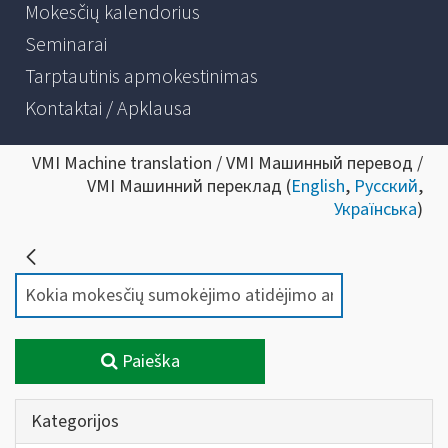
Mokesčių kalendorius
Seminarai
Tarptautinis apmokestinimas
Kontaktai / Apklausa
VMI Machine translation / VMI Машинный перевод /
VMI Машинний переклад (
English
,
Русский
,
Українська
)
Paieška
Kategorijos