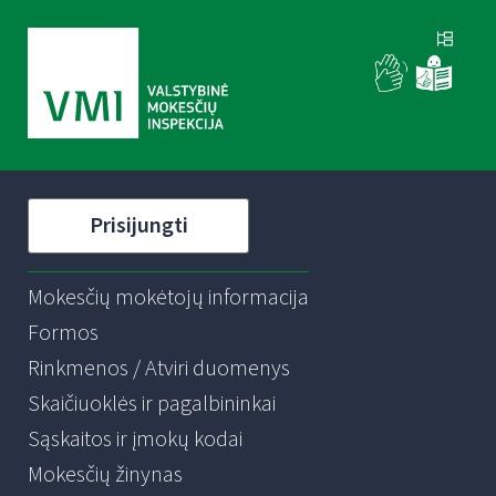
Prisijungti
Mokesčių mokėtojų informacija
Formos
Rinkmenos / Atviri duomenys
Skaičiuoklės ir pagalbininkai
Sąskaitos ir įmokų kodai
Mokesčių žinynas