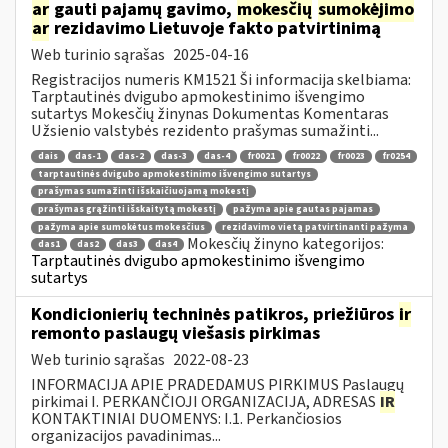
ar
gauti pajamų gavimo,
mokesčių
sumokėjimo
ar
rezidavimo Lietuvoje fakto patvirtinimą
Web turinio sąrašas
2025-04-16
Registracijos numeris KM1521 Ši informacija skelbiama:
Tarptautinės dvigubo apmokestinimo išvengimo
sutartys Mokesčių žinynas Dokumentas Komentaras
Užsienio valstybės rezidento prašymas sumažinti...
dais
das-1
das-2
das-3
das-4
fr0021
fr0022
fr0023
fr0254
tarptautinės dvigubo apmokestinimo išvengimo sutartys
prašymas sumažinti išskaičiuojamą mokestį
prašymas grąžinti išskaitytą mokestį
pažyma apie gautas pajamas
pažyma apie sumokėtus mokesčius
rezidavimo vietą patvirtinanti pažyma
Mokesčių žinyno kategorijos:
das1
das2
das3
das4
Tarptautinės dvigubo apmokestinimo išvengimo
sutartys
Kondicionierių techninės patikros, priežiūros
ir
remonto paslaugų viešasis pirkimas
Web turinio sąrašas
2022-08-23
INFORMACIJA APIE PRADEDAMUS PIRKIMUS Paslaugų
pirkimai I. PERKANČIOJI ORGANIZACIJA, ADRESAS
IR
KONTAKTINIAI DUOMENYS: I.1. Perkančiosios
organizacijos pavadinimas...