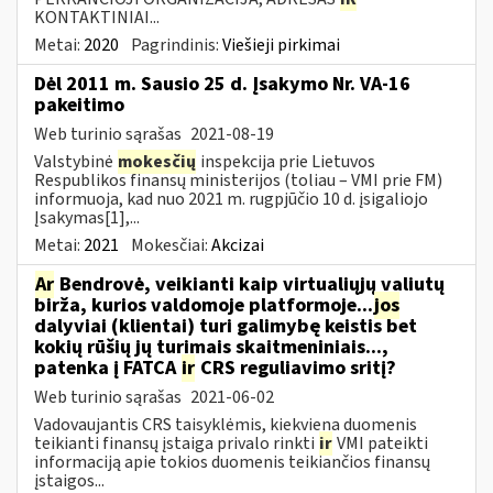
KONTAKTINIAI...
Metai:
2020
Pagrindinis:
Viešieji pirkimai
Dėl 2011 m. Sausio 25 d. Įsakymo Nr. VA-16
pakeitimo
Web turinio sąrašas
2021-08-19
Valstybinė
mokesčių
inspekcija prie Lietuvos
Respublikos finansų ministerijos (toliau – VMI prie FM)
informuoja, kad nuo 2021 m. rugpjūčio 10 d. įsigaliojo
Įsakymas[1],...
Metai:
2021
Mokesčiai:
Akcizai
Ar
Bendrovė, veikianti kaip virtualiųjų valiutų
birža, kurios valdomoje platformoje...
jos
dalyviai (klientai) turi galimybę keistis bet
kokių rūšių jų turimais skaitmeniniais...,
patenka į FATCA
ir
CRS reguliavimo sritį?
Web turinio sąrašas
2021-06-02
Vadovaujantis CRS taisyklėmis, kiekviena duomenis
teikianti finansų įstaiga privalo rinkti
ir
VMI pateikti
informaciją apie tokios duomenis teikiančios finansų
įstaigos...