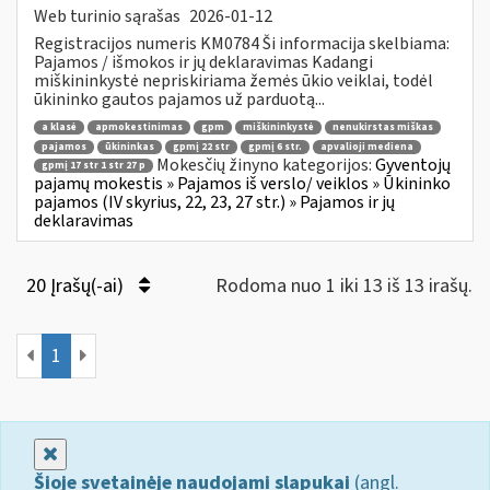
Web turinio sąrašas
2026-01-12
Registracijos numeris KM0784 Ši informacija skelbiama:
Pajamos / išmokos ir jų deklaravimas Kadangi
miškininkystė nepriskiriama žemės ūkio veiklai, todėl
ūkininko gautos pajamos už parduotą...
a klasė
apmokestinimas
gpm
miškininkystė
nenukirstas miškas
pajamos
ūkininkas
gpmį 22 str
gpmį 6 str.
apvalioji mediena
Mokesčių žinyno kategorijos:
Gyventojų
gpmį 17 str 1 str 27 p
pajamų mokestis » Pajamos iš verslo/ veiklos » Ūkininko
pajamos (IV skyrius, 22, 23, 27 str.) » Pajamos ir jų
deklaravimas
20 Įrašų(-ai)
Rodoma nuo 1 iki 13 iš 13 irašų.
1
Uždaryti
Šioje svetainėje naudojami slapukai
(angl.