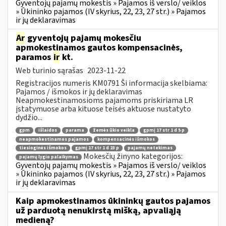
Gyventojų pajamų mokestis » Pajamos iš verslo/ veiklos
» Ūkininko pajamos (IV skyrius, 22, 23, 27 str.) » Pajamos
ir jų deklaravimas
Ar
gyventojų pajamų mokesčiu
apmokestinamos gautos kompensacinės,
paramos
ir
kt.
Web turinio sąrašas
2023-11-22
Registracijos numeris KM0791 Ši informacija skelbiama:
Pajamos / išmokos ir jų deklaravimas
Neapmokestinamosioms pajamoms priskiriama LR
įstatymuose arba kituose teisės aktuose nustatyto
dydžio...
gpm
išlaidos
parama
žemės ūkio veikla
gpmį 17 str 1 d 5 p
neapmokestinamos pajamos
kompensacinės išmokos
tiesioginės išmokos
gpmį 17 str 1 d 23 p
pajamų netekimas
Mokesčių žinyno kategorijos:
pajamų lygio palaikymas
Gyventojų pajamų mokestis » Pajamos iš verslo/ veiklos
» Ūkininko pajamos (IV skyrius, 22, 23, 27 str.) » Pajamos
ir jų deklaravimas
Kaip apmokestinamos ūkininkų gautos pajamos
už parduotą nenukirstą mišką, apvaliąją
medieną?