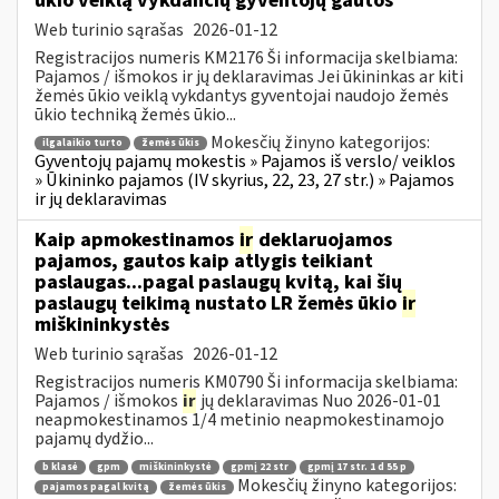
ūkio veiklą vykdančių gyventojų gautos
Web turinio sąrašas
2026-01-12
Registracijos numeris KM2176 Ši informacija skelbiama:
Pajamos / išmokos ir jų deklaravimas Jei ūkininkas ar kiti
žemės ūkio veiklą vykdantys gyventojai naudojo žemės
ūkio techniką žemės ūkio...
Mokesčių žinyno kategorijos:
ilgalaikio turto
žemės ūkis
Gyventojų pajamų mokestis » Pajamos iš verslo/ veiklos
» Ūkininko pajamos (IV skyrius, 22, 23, 27 str.) » Pajamos
ir jų deklaravimas
Kaip apmokestinamos
ir
deklaruojamos
pajamos, gautos kaip atlygis teikiant
paslaugas...pagal paslaugų kvitą, kai šių
paslaugų teikimą nustato LR žemės ūkio
ir
miškininkystės
Web turinio sąrašas
2026-01-12
Registracijos numeris KM0790 Ši informacija skelbiama:
Pajamos / išmokos
ir
jų deklaravimas Nuo 2026-01-01
neapmokestinamos 1/4 metinio neapmokestinamojo
pajamų dydžio...
b klasė
gpm
miškininkystė
gpmį 22 str
gpmį 17 str. 1 d 55 p
Mokesčių žinyno kategorijos:
pajamos pagal kvitą
žemės ūkis