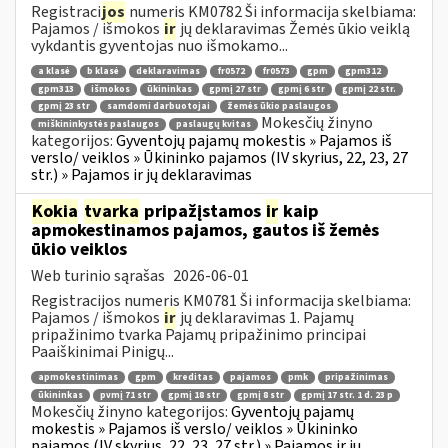
Registraci
jos
numeris KM0782 Ši informacija skelbiama:
Pajamos / išmokos
ir
jų deklaravimas Žemės ūkio veiklą
vykdantis gyventojas nuo išmokamo...
a klasė
b klasė
deklaravimas
fr0572
fr0573
gpm
gpm312
gpm313
išmokos
ūkininkas
gpmį 27 str
gpmį 6 str
gpmį 22 str.
gpmį 23 str
samdomi darbuotojai
žemės ūkio paslaugos
Mokesčių žinyno
miškininkystės paslaugos
paslaugų kvitas
kategorijos:
Gyventojų pajamų mokestis » Pajamos iš
verslo/ veiklos » Ūkininko pajamos (IV skyrius, 22, 23, 27
str.) » Pajamos ir jų deklaravimas
Kokia
tvarka
pripažįstamos
ir
kaip
apmokestinamos pajamos, gautos iš žemės
ūkio veiklos
Web turinio sąrašas
2026-06-01
Registracijos numeris KM0781 Ši informacija skelbiama:
Pajamos / išmokos
ir
jų deklaravimas 1. Pajamų
pripažinimo tvarka Pajamų pripažinimo principai
Paaiškinimai Pinigų...
apmokestinimas
gpm
kreditas
pajamos
pmk
pripažinimas
ūkininkas
pvmį 71 str
gpmį 18 str
gpmį 8 str
gpmį 17 str. 1 d. 23 p
Mokesčių žinyno kategorijos:
Gyventojų pajamų
mokestis » Pajamos iš verslo/ veiklos » Ūkininko
pajamos (IV skyrius, 22, 23, 27 str.) » Pajamos ir jų