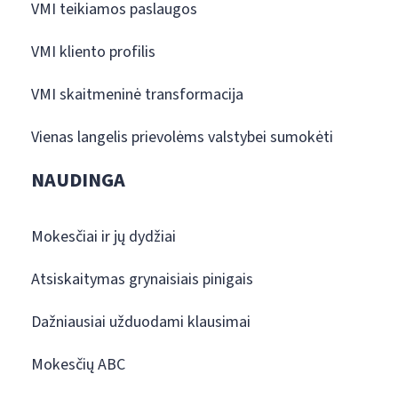
VMI teikiamos paslaugos
VMI kliento profilis
VMI skaitmeninė transformacija
Vienas langelis prievolėms valstybei sumokėti
NAUDINGA
Mokesčiai ir jų dydžiai
Atsiskaitymas grynaisiais pinigais
Dažniausiai užduodami klausimai
Mokesčių ABC