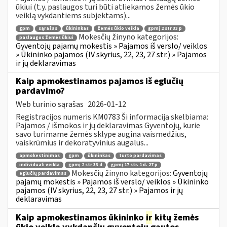
ūkiui (t.y. paslaugos turi būti atliekamos žemės ūkio
veiklą vykdantiems subjektams)...
gpm
sąrašas
ūkininkas
žemės ūkio veikla
gpmį 2 str 33 p
Mokesčių žinyno kategorijos:
paslaugos žemės ūkiui
Gyventojų pajamų mokestis » Pajamos iš verslo/ veiklos
» Ūkininko pajamos (IV skyrius, 22, 23, 27 str.) » Pajamos
ir jų deklaravimas
Kaip apmokestinamos pajamos iš eglučių
pardavimo?
Web turinio sąrašas
2026-01-12
Registracijos numeris KM0783 Ši informacija skelbiama:
Pajamos / išmokos ir jų deklaravimas Gyventojų, kurie
savo turimame žemės sklype augina vaismedžius,
vaiskrūmius ir dekoratyvinius augalus...
apmokestinimas
gpm
ūkininkas
turto pardavimas
individuali veikla
gpmį 2 str 33 d
gpmį 17 str. 1 d. 27 p
Mokesčių žinyno kategorijos:
Gyventojų
eglučių pardavimas
pajamų mokestis » Pajamos iš verslo/ veiklos » Ūkininko
pajamos (IV skyrius, 22, 23, 27 str.) » Pajamos ir jų
deklaravimas
Kaip apmokestinamos ūkininko
ir
kitų žemės