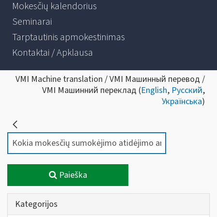
Mokesčių kalendorius
Seminarai
Tarptautinis apmokestinimas
Kontaktai / Apklausa
VMI Machine translation / VMI Машинный перевод /
VMI Машинний переклад (
English
,
Русский
,
Українська
)
Paieška
Kategorijos