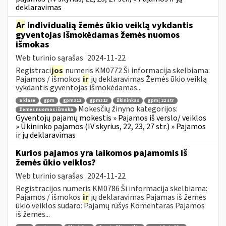
deklaravimas
Ar
individualią žemės ūkio veiklą vykdantis
gyventojas išmokėdamas žemės nuomos
išmokas
Web turinio sąrašas
2024-11-22
Registraci
jos
numeris KM0772 Ši informacija skelbiama:
Pajamos / išmokos
ir
jų deklaravimas Žemės ūkio veiklą
vykdantis gyventojas išmokėdamas...
a klasė
gpm
gpm312
gpm313
ūkininkas
gpmį 22 str
Mokesčių žinyno kategorijos:
žemės nuomos išmoka
Gyventojų pajamų mokestis » Pajamos iš verslo/ veiklos
» Ūkininko pajamos (IV skyrius, 22, 23, 27 str.) » Pajamos
ir jų deklaravimas
Kurios pajamos yra laikomos pajamomis iš
žemės ūkio veiklos?
Web turinio sąrašas
2024-11-22
Registracijos numeris KM0786 Ši informacija skelbiama:
Pajamos / išmokos
ir
jų deklaravimas Pajamas iš žemės
ūkio veiklos sudaro: Pajamų rūšys Komentaras Pajamos
iš žemės...