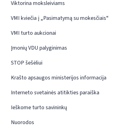
Viktorina moksleiviams
VMI kviečia į „Pasimatymą su mokesčiais“
VMI turto aukcionai
Įmonių VDU palyginimas
STOP šešėliui
Krašto apsaugos ministerijos informacija
Interneto svetainės atitikties paraiška
Ieškome turto savininkų
Nuorodos