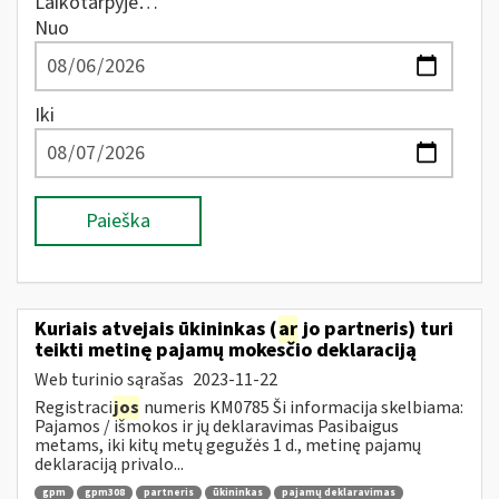
Laikotarpyje…
Nuo
Iki
Paieška
Kuriais atvejais ūkininkas (
ar
jo partneris) turi
teikti metinę pajamų mokesčio deklaraciją
Web turinio sąrašas
2023-11-22
Registraci
jos
numeris KM0785 Ši informacija skelbiama:
Pajamos / išmokos ir jų deklaravimas Pasibaigus
metams, iki kitų metų gegužės 1 d., metinę pajamų
deklaraciją privalo...
gpm
gpm308
partneris
ūkininkas
pajamų deklaravimas