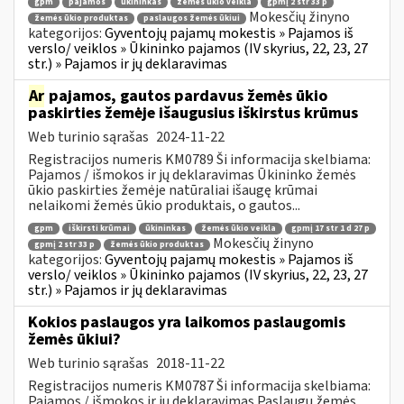
gpm
pajamos
ūkininkas
žemės ūkio veikla
gpmį 2 str 33 p
Mokesčių žinyno
žemės ūkio produktas
paslaugos žemės ūkiui
kategorijos:
Gyventojų pajamų mokestis » Pajamos iš
verslo/ veiklos » Ūkininko pajamos (IV skyrius, 22, 23, 27
str.) » Pajamos ir jų deklaravimas
Ar
pajamos, gautos pardavus žemės ūkio
paskirties žemėje išaugusius iškirstus krūmus
Web turinio sąrašas
2024-11-22
Registracijos numeris KM0789 Ši informacija skelbiama:
Pajamos / išmokos ir jų deklaravimas Ūkininko žemės
ūkio paskirties žemėje natūraliai išaugę krūmai
nelaikomi žemės ūkio produktais, o gautos...
gpm
iškirsti krūmai
ūkininkas
žemės ūkio veikla
gpmį 17 str 1 d 27 p
Mokesčių žinyno
gpmį 2 str 33 p
žemės ūkio produktas
kategorijos:
Gyventojų pajamų mokestis » Pajamos iš
verslo/ veiklos » Ūkininko pajamos (IV skyrius, 22, 23, 27
str.) » Pajamos ir jų deklaravimas
Kokios paslaugos yra laikomos paslaugomis
žemės ūkiui?
Web turinio sąrašas
2018-11-22
Registracijos numeris KM0787 Ši informacija skelbiama:
Pajamos / išmokos ir jų deklaravimas Paslaugų žemės