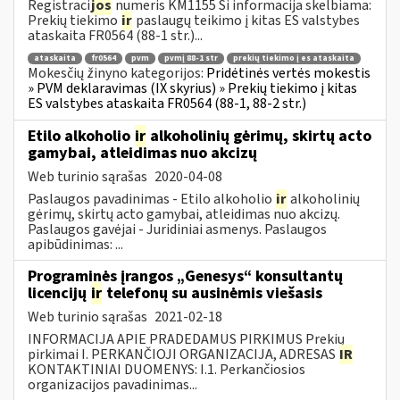
Registraci
jos
numeris KM1155 Ši informacija skelbiama:
Prekių tiekimo
ir
paslaugų teikimo į kitas ES valstybes
ataskaita FR0564 (88-1 str.)...
ataskaita
fr0564
pvm
pvmį 88-1 str
prekių tiekimo į es ataskaita
Mokesčių žinyno kategorijos:
Pridėtinės vertės mokestis
» PVM deklaravimas (IX skyrius) » Prekių tiekimo į kitas
ES valstybes ataskaita FR0564 (88-1, 88-2 str.)
Etilo alkoholio
ir
alkoholinių gėrimų, skirtų acto
gamybai, atleidimas nuo akcizų
Web turinio sąrašas
2020-04-08
Paslaugos pavadinimas - Etilo alkoholio
ir
alkoholinių
gėrimų, skirtų acto gamybai, atleidimas nuo akcizų.
Paslaugos gavėjai - Juridiniai asmenys. Paslaugos
apibūdinimas: ...
Programinės įrangos „Genesys“ konsultantų
licencijų
ir
telefonų su ausinėmis viešasis
Web turinio sąrašas
2021-02-18
INFORMACIJA APIE PRADEDAMUS PIRKIMUS Prekių
pirkimai I. PERKANČIOJI ORGANIZACIJA, ADRESAS
IR
KONTAKTINIAI DUOMENYS: I.1. Perkančiosios
organizacijos pavadinimas...