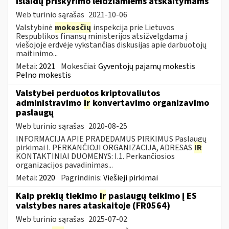
išlaidų priskyrimo leidžiamiems atskaitymams
Web turinio sąrašas
2021-10-06
Valstybinė
mokesčių
inspekcija prie Lietuvos
Respublikos finansų ministerijos atsižvelgdama į
viešojoje erdvėje vykstančias diskusijas apie darbuotojų
maitinimo...
Metai:
2021
Mokesčiai:
Gyventojų pajamų mokestis
Pelno mokestis
Valstybei perduotos kriptovaliutos
administravimo
ir
konvertavimo organizavimo
paslaugų
Web turinio sąrašas
2020-08-25
INFORMACIJA APIE PRADEDAMUS PIRKIMUS Paslaugų
pirkimai I. PERKANČIOJI ORGANIZACIJA, ADRESAS
IR
KONTAKTINIAI DUOMENYS: I.1. Perkančiosios
organizacijos pavadinimas...
Metai:
2020
Pagrindinis:
Viešieji pirkimai
Kaip prekių tiekimo
ir
paslaugų teikimo į ES
valstybes nares ataskaitoje (FR0564)
Web turinio sąrašas
2025-07-02