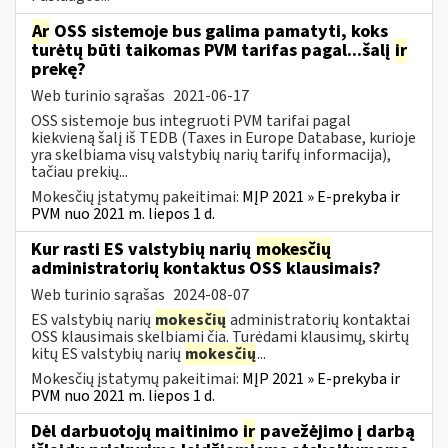
Ar
OSS sistemoje bus galima pamatyti, koks
turėtų būti taikomas PVM tarifas pagal...šalį
ir
prekę?
Web turinio sąrašas
2021-06-17
OSS sistemoje bus integruoti PVM tarifai pagal
kiekvieną šalį iš TEDB (Taxes in Europe Database, kurioje
yra skelbiama visų valstybių narių tarifų informacija),
tačiau prekių...
Mokesčių įstatymų pakeitimai:
MĮP 2021 » E-prekyba ir
PVM nuo 2021 m. liepos 1 d.
Kur rasti ES valstybių narių
mokesčių
administratorių kontaktus OSS klausimais?
Web turinio sąrašas
2024-08-07
ES valstybių narių
mokesčių
administratorių kontaktai
OSS klausimais skelbiami čia. Turėdami klausimų, skirtų
kitų ES valstybių narių
mokesčių
...
Mokesčių įstatymų pakeitimai:
MĮP 2021 » E-prekyba ir
PVM nuo 2021 m. liepos 1 d.
Dėl darbuotojų maitinimo
ir
pavežėjimo į darbą