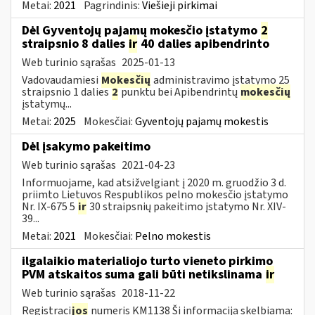
Metai:
2021
Pagrindinis:
Viešieji pirkimai
Dėl Gyventojų pajamų mokesčio įstatymo
2
straipsnio 8 dalies
ir
40 dalies apibendrinto
Web turinio sąrašas
2025-01-13
Vadovaudamiesi
Mokesčių
administravimo įstatymo 25
straipsnio 1 dalies
2
punktu bei Apibendrintų
mokesčių
įstatymų...
Metai:
2025
Mokesčiai:
Gyventojų pajamų mokestis
Dėl įsakymo pakeitimo
Web turinio sąrašas
2021-04-23
Informuojame, kad atsižvelgiant į 2020 m. gruodžio 3 d.
priimto Lietuvos Respublikos pelno mokesčio įstatymo
Nr. IX-675 5
ir
30 straipsnių pakeitimo įstatymo Nr. XIV-
39...
Metai:
2021
Mokesčiai:
Pelno mokestis
ilgalaikio materialiojo turto vieneto pirkimo
PVM atskaitos suma gali būti netikslinama
ir
Web turinio sąrašas
2018-11-22
Registraci
jos
numeris KM1138 Ši informacija skelbiama: