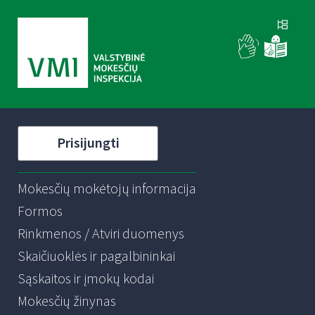
Prisijungti
Mokesčių mokėtojų informacija
Formos
Rinkmenos / Atviri duomenys
Skaičiuoklės ir pagalbininkai
Sąskaitos ir įmokų kodai
Mokesčių žinynas