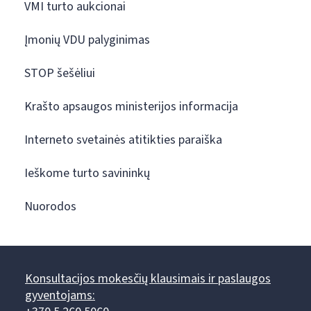
VMI turto aukcionai
Įmonių VDU palyginimas
STOP šešėliui
Krašto apsaugos ministerijos informacija
Interneto svetainės atitikties paraiška
Ieškome turto savininkų
Nuorodos
Konsultacijos mokesčių klausimais ir paslaugos
gyventojams: