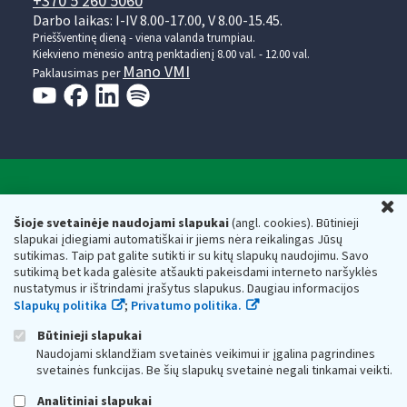
+370 5 260 5060
Darbo laikas: I-IV 8.00-17.00, V 8.00-15.45.
Prieššventinę dieną - viena valanda trumpiau.
Kiekvieno mėnesio antrą penktadienį 8.00 val. - 12.00 val.
Mano VMI
Paklausimas per
Valstybinė mokesčių inspekcija prie Lietuvos
U
Respublikos finansų ministerijos
Šioje svetainėje naudojami slapukai
(angl. cookies). Būtinieji
slapukai įdiegiami automatiškai ir jiems nėra reikalingas Jūsų
Biudžetinė įstaiga. Juridinio asmens kodas — 188659752,
sutikimas. Taip pat galite sutikti ir su kitų slapukų naudojimu. Savo
adresas: Vasario 16-osios g. 14, 01107 Vilnius, Lietuva, el.paštas:
sutikimą bet kada galėsite atšaukti pakeisdami interneto naršyklės
vmi@vmi.lt
, E. pristatymo dėžutės adresas 188659752
nustatymus ir ištrindami įrašytus slapukus. Daugiau informacijos
Duomenys apie Valstybinę mokesčių inspekciją prie Lietuvos
Slapukų politika
;
Privatumo politika.
Respublikos finansų ministerijos kaupiami ir saugomi Juridinių
asmenų registre
Būtinieji slapukai
Naudojami sklandžiam svetainės veikimui ir įgalina pagrindines
svetainės funkcijas. Be šių slapukų svetainė negali tinkamai veikti.
Analitiniai slapukai