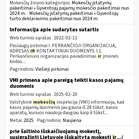
Mokesčių žinyno kategorijos:
Mokesčių įstatymų
pakeitimai » Gyventojų pajamų mokesčio pakeitimai nuo
2024 m.
Mokesčių įstatymų pakeitimai » Gyventojų
turto deklaravimo pakeitimai nuo 2024 m.
Informacija apie sudarytas sutartis
Web turinio sąrašas
2022-02-11
Paslaugų pirkimai I. PERKANČIOJI ORGANIZACIJA,
ADRESAS
IR
KONTAKTINIAI DUOMENYS: I.1.
Perkančiosios organizacijos pavadinimas
ir
įmonės
kodas:...
Pagrindinis:
Viešieji pirkimai
VMI primena apie pareigą teikti kasos pajamų
duomenis
Web turinio sąrašas
2025-02-20
Valstybinė
mokesčių
inspekcija (VMI) informuoja, kad
kasos pajamų duomenis jau gauna iš 28 tūkst. kasos
aparatų, kuriuos naudoja daugiau kaip 6 tūkst....
Metai:
2025
Pagrindinis:
Naujiena
prie šaltinio išskaičiuojamą mokestį,
susigrąžinti Lietuvoje išskaitytą mokestį
ir
.../