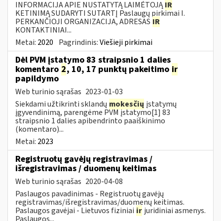
INFORMACIJA APIE NUSTATYTĄ LAIMĖTOJĄ
IR
KETINIMĄ SUDARYTI SUTARTĮ Paslaugų pirkimai I.
PERKANČIOJI ORGANIZACIJA, ADRESAS
IR
KONTAKTINIAI...
Metai:
2020
Pagrindinis:
Viešieji pirkimai
Dėl PVM įstatymo 83 straipsnio 1 dalies
komentaro
2
, 10, 17 punktų pakeitimo
ir
papildymo
Web turinio sąrašas
2023-01-03
Siekdami užtikrinti sklandų
mokesčių
įstatymų
įgyvendinimą, parengėme PVM įstatymo[1] 83
straipsnio 1 dalies apibendrinto paaiškinimo
(komentaro)...
Metai:
2023
Registruotų gavėjų registravimas /
išregistravimas / duomenų keitimas
Web turinio sąrašas
2020-04-08
Paslaugos pavadinimas - Registruotų gavėjų
registravimas/išregistravimas/duomenų keitimas.
Paslaugos gavėjai - Lietuvos fiziniai
ir
juridiniai asmenys.
Paslaugos...