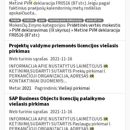
Metinė PVM deklaracija FR0516 (87 str.) Jeigu pagal
faktinius praėjusių kalendorinių metų rodiklius
apskaičiuota...
fr0516
fr0516a
pvm
metinė pvm deklaracija
pvmį 87 str
Mokesčių žinyno kategorijos:
Pridėtinės vertės mokestis
» PVM deklaravimas (IX skyrius) » Metinė PVM deklaracija
FR0516 (87 str.)
Projektų valdymo priemonės licencijos viešasis
pirkimas
Web turinio sąrašas
2021-11-16
INFORMACIJA APIE NUSTATYTUS LAIMĖTOJUS
IR
KETINIMĄ SUDARYTI SUTARTIS Prekių pirkimai I.
PERKANČIOJI ORGANIZACIJA, ADRESAS
IR
KONTAKTINIAI DUOMENYS:...
Metai:
2021
Pagrindinis:
Viešieji pirkimai
SAP Business Objects licencijų palaikymo
viešasis pirkimas
Web turinio sąrašas
2021-11-16
INFORMACIJA APIE NUSTATYTUS LAIMĖTOJUS
IR
KETINIMĄ SUDARYTI SUTARTIS Paslaugų pirkimai I.
PERKANČIOJI ORGANIZACIJA, ADRESAS
IR