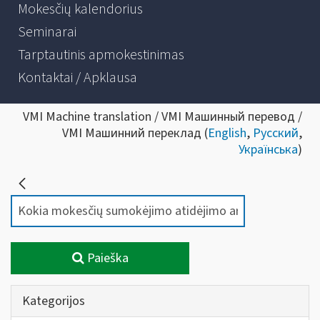
Mokesčių kalendorius
Seminarai
Tarptautinis apmokestinimas
Kontaktai / Apklausa
VMI Machine translation / VMI Машинный перевод /
VMI Машинний переклад (
English
,
Русский
,
Українська
)
Paieška
Kategorijos