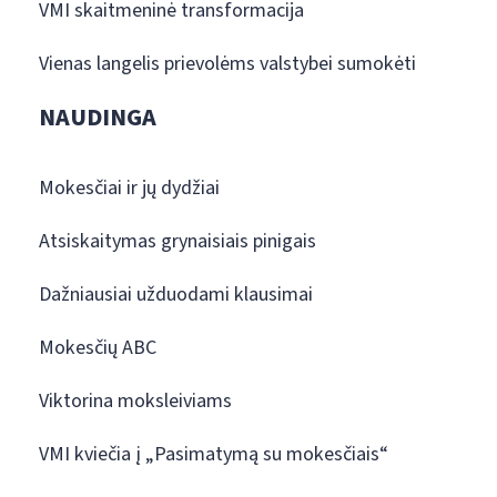
VMI skaitmeninė transformacija
Vienas langelis prievolėms valstybei sumokėti
NAUDINGA
Mokesčiai ir jų dydžiai
Atsiskaitymas grynaisiais pinigais
Dažniausiai užduodami klausimai
Mokesčių ABC
Viktorina moksleiviams
VMI kviečia į „Pasimatymą su mokesčiais“