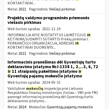
KONTAKTINIAI...
Metai:
2021
Pagrindinis:
Viešieji pirkimai
Projektų valdymo programinės priemonės
viešasis pirkimas
Web turinio sąrašas
2021-11-19
INFORMACIJA APIE NUSTATYTUS LAIMĖTOJUS
IR
KETINIMĄ SUDARYTI SUTARTIS Prekių pirkimai I.
PERKANČIOJI ORGANIZACIJA, ADRESAS
IR
KONTAKTINIAI DUOMENYS:...
Metai:
2021
Pagrindinis:
Viešieji pirkimai
Informacinis pranešimas dėl Gyventojų turto
deklaravimo įstatymo Nr.I-1338 1,
2
,...3, 6, 72
ir
11 straipsnių pakeitimo įstatymo
ir
Gyventojų pajamų mokesčio įstatymo
Web turinio sąrašas
2024-05-31
Valstybinė
mokesčių
inspekcija prie Lietuvos
Respublikos finansų ministerijos (toliau – VMI prie FM)
parengė informacinį pranešimą dėl Gyventojų turto
deklaravimo įstatymo...
Metai:
2024
Mokesčiai:
Gyventojų pajamų mokestis