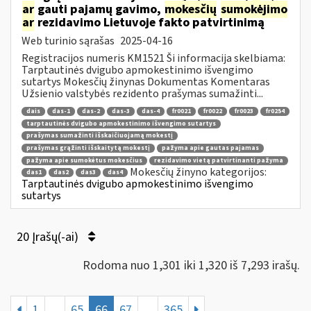
ar
gauti pajamų gavimo,
mokesčių
sumokėjimo
ar
rezidavimo Lietuvoje fakto patvirtinimą
Web turinio sąrašas
2025-04-16
Registracijos numeris KM1521 Ši informacija skelbiama:
Tarptautinės dvigubo apmokestinimo išvengimo
sutartys Mokesčių žinynas Dokumentas Komentaras
Užsienio valstybės rezidento prašymas sumažinti...
dais
das-1
das-2
das-3
das-4
fr0021
fr0022
fr0023
fr0254
tarptautinės dvigubo apmokestinimo išvengimo sutartys
prašymas sumažinti išskaičiuojamą mokestį
prašymas grąžinti išskaitytą mokestį
pažyma apie gautas pajamas
pažyma apie sumokėtus mokesčius
rezidavimo vietą patvirtinanti pažyma
Mokesčių žinyno kategorijos:
das1
das2
das3
das4
Tarptautinės dvigubo apmokestinimo išvengimo
sutartys
20 Įrašų(-ai)
Rodoma nuo 1,301 iki 1,320 iš 7,293 irašų.
1
...
65
66
67
...
365