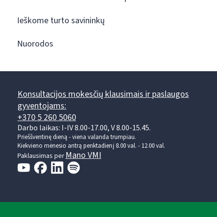
Ieškome turto savininkų
Nuorodos
Konsultacijos mokesčių klausimais ir paslaugos
gyventojams:
+370 5 260 5060
Darbo laikas: I-IV 8.00-17.00, V 8.00-15.45.
Prieššventinę dieną - viena valanda trumpiau.
Kiekvieno mėnesio antrą penktadienį 8.00 val. - 12.00 val.
Mano VMI
Paklausimas per