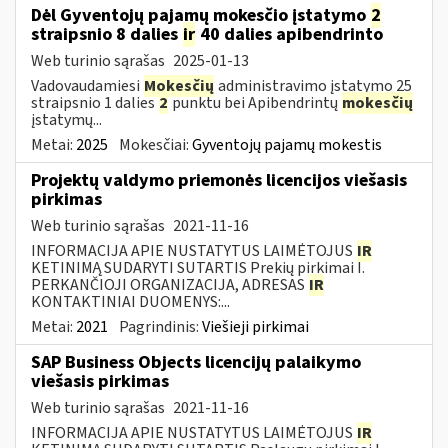
Dėl Gyventojų pajamų mokesčio įstatymo
2
straipsnio 8 dalies
ir
40 dalies apibendrinto
Web turinio sąrašas
2025-01-13
Vadovaudamiesi
Mokesčių
administravimo įstatymo 25
straipsnio 1 dalies
2
punktu bei Apibendrintų
mokesčių
įstatymų...
Metai:
2025
Mokesčiai:
Gyventojų pajamų mokestis
Projektų valdymo priemonės licencijos viešasis
pirkimas
Web turinio sąrašas
2021-11-16
INFORMACIJA APIE NUSTATYTUS LAIMĖTOJUS
IR
KETINIMĄ SUDARYTI SUTARTIS Prekių pirkimai I.
PERKANČIOJI ORGANIZACIJA, ADRESAS
IR
KONTAKTINIAI DUOMENYS:...
Metai:
2021
Pagrindinis:
Viešieji pirkimai
SAP Business Objects licencijų palaikymo
viešasis pirkimas
Web turinio sąrašas
2021-11-16
INFORMACIJA APIE NUSTATYTUS LAIMĖTOJUS
IR