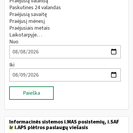
Praėjusią valandą
Paskutines 24 valandas
Praėjusią savaitę
Praėjusį mėnesį
Praėjusiais metais
Laikotarpyje…
Nuo
Iki
Paieška
Informacinės sistemos i.MAS posistemių, i.SAF
ir
i.APS plėtros paslaugų viešasis