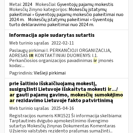
Metai:
2024
Mokesčiai:
Gyventojų pajamų mokestis
Mokesčių žinyno kategorijos:
Mokesčių įstatymų
pakeitimai » Gyventojų pajamų mokesčio pakeitimai nuo
2024 m.
Mokesčių įstatymų pakeitimai » Gyventojų
turto deklaravimo pakeitimai nuo 2024 m.
Informacija apie sudarytas sutartis
Web turinio sąrašas
2022-02-11
Paslaugų pirkimai I. PERKANČIOJI ORGANIZACIJA,
ADRESAS
IR
KONTAKTINIAI DUOMENYS: I.1.
Perkančiosios organizacijos pavadinimas
ir
įmonės
kodas:...
Pagrindinis:
Viešieji pirkimai
prie šaltinio išskaičiuojamą mokestį,
susigrąžinti Lietuvoje išskaitytą mokestį
ir
.../
ar
gauti pajamų gavimo,
mokesčių
sumokėjimo
ar
rezidavimo Lietuvoje fakto patvirtinimą
Web turinio sąrašas
2025-04-16
Registracijos numeris KM1521 Ši informacija skelbiama:
Tarptautinės dvigubo apmokestinimo išvengimo
sutartys Mokesčių žinynas Dokumentas Komentaras
Užsienio valstybės rezidento prašymas sumažinti...