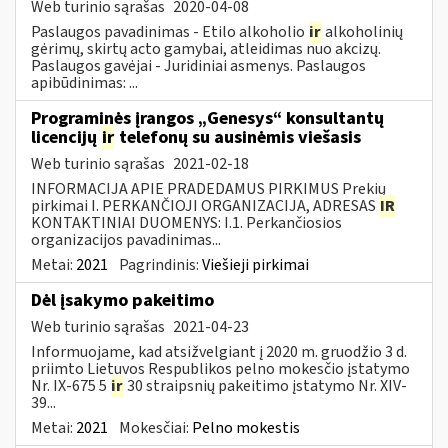
Web turinio sąrašas
2020-04-08
Paslaugos pavadinimas - Etilo alkoholio
ir
alkoholinių
gėrimų, skirtų acto gamybai, atleidimas nuo akcizų.
Paslaugos gavėjai - Juridiniai asmenys. Paslaugos
apibūdinimas: ...
Programinės įrangos „Genesys“ konsultantų
licencijų
ir
telefonų su ausinėmis viešasis
Web turinio sąrašas
2021-02-18
INFORMACIJA APIE PRADEDAMUS PIRKIMUS Prekių
pirkimai I. PERKANČIOJI ORGANIZACIJA, ADRESAS
IR
KONTAKTINIAI DUOMENYS: I.1. Perkančiosios
organizacijos pavadinimas...
Metai:
2021
Pagrindinis:
Viešieji pirkimai
Dėl įsakymo pakeitimo
Web turinio sąrašas
2021-04-23
Informuojame, kad atsižvelgiant į 2020 m. gruodžio 3 d.
priimto Lietuvos Respublikos pelno mokesčio įstatymo
Nr. IX-675 5
ir
30 straipsnių pakeitimo įstatymo Nr. XIV-
39...
Metai:
2021
Mokesčiai:
Pelno mokestis