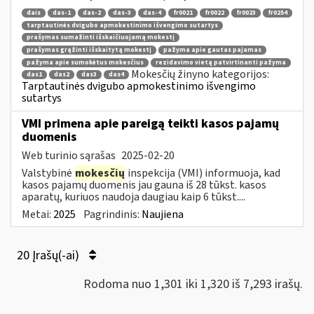
dais
das-1
das-2
das-3
das-4
fr0021
fr0022
fr0023
fr0254
tarptautinės dvigubo apmokestinimo išvengimo sutartys
prašymas sumažinti išskaičiuojamą mokestį
prašymas grąžinti išskaitytą mokestį
pažyma apie gautas pajamas
pažyma apie sumokėtus mokesčius
rezidavimo vietą patvirtinanti pažyma
Mokesčių žinyno kategorijos:
das1
das2
das3
das4
Tarptautinės dvigubo apmokestinimo išvengimo
sutartys
VMI primena apie pareigą teikti kasos pajamų
duomenis
Web turinio sąrašas
2025-02-20
Valstybinė
mokesčių
inspekcija (VMI) informuoja, kad
kasos pajamų duomenis jau gauna iš 28 tūkst. kasos
aparatų, kuriuos naudoja daugiau kaip 6 tūkst....
Metai:
2025
Pagrindinis:
Naujiena
20 Įrašų(-ai)
Rodoma nuo 1,301 iki 1,320 iš 7,293 irašų.