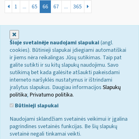
1
...
65
66
67
...
365
Uždaryti
Šioje svetainėje naudojami slapukai
(angl.
cookies). Būtinieji slapukai įdiegiami automatiškai
ir jiems nėra reikalingas Jūsų sutikimas. Taip pat
galite sutikti ir su kitų slapukų naudojimu. Savo
sutikimą bet kada galėsite atšaukti pakeisdami
interneto naršyklės nustatymus ir ištrindami
įrašytus slapukus. Daugiau informacijos
Slapukų
politika
;
Privatumo politika.
Būtinieji slapukai
Naudojami sklandžiam svetainės veikimui ir įgalina
pagrindines svetainės funkcijas. Be šių slapukų
svetainė negali tinkamai veikti.