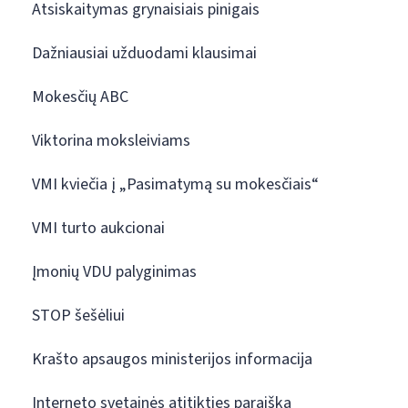
Atsiskaitymas grynaisiais pinigais
Dažniausiai užduodami klausimai
Mokesčių ABC
Viktorina moksleiviams
VMI kviečia į „Pasimatymą su mokesčiais“
VMI turto aukcionai
Įmonių VDU palyginimas
STOP šešėliui
Krašto apsaugos ministerijos informacija
Interneto svetainės atitikties paraiška