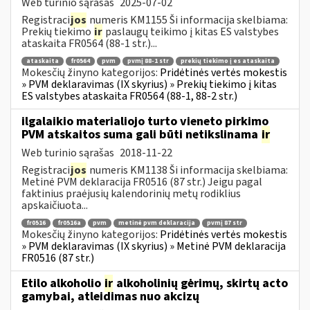
Web turinio sąrašas
2025-07-02
Registraci
jos
numeris KM1155 Ši informacija skelbiama:
Prekių tiekimo
ir
paslaugų teikimo į kitas ES valstybes
ataskaita FR0564 (88-1 str.)...
ataskaita
fr0564
pvm
pvmį 88-1 str
prekių tiekimo į es ataskaita
Mokesčių žinyno kategorijos:
Pridėtinės vertės mokestis
» PVM deklaravimas (IX skyrius) » Prekių tiekimo į kitas
ES valstybes ataskaita FR0564 (88-1, 88-2 str.)
ilgalaikio materialiojo turto vieneto pirkimo
PVM atskaitos suma gali būti netikslinama
ir
Web turinio sąrašas
2018-11-22
Registraci
jos
numeris KM1138 Ši informacija skelbiama:
Metinė PVM deklaracija FR0516 (87 str.) Jeigu pagal
faktinius praėjusių kalendorinių metų rodiklius
apskaičiuota...
fr0516
fr0516a
pvm
metinė pvm deklaracija
pvmį 87 str
Mokesčių žinyno kategorijos:
Pridėtinės vertės mokestis
» PVM deklaravimas (IX skyrius) » Metinė PVM deklaracija
FR0516 (87 str.)
Etilo alkoholio
ir
alkoholinių gėrimų, skirtų acto
gamybai, atleidimas nuo akcizų