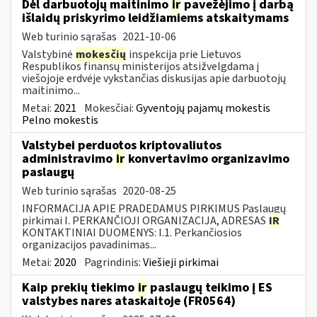
Dėl darbuotojų maitinimo
ir
pavežėjimo į darbą
išlaidų priskyrimo leidžiamiems atskaitymams
Web turinio sąrašas
2021-10-06
Valstybinė
mokesčių
inspekcija prie Lietuvos
Respublikos finansų ministerijos atsižvelgdama į
viešojoje erdvėje vykstančias diskusijas apie darbuotojų
maitinimo...
Metai:
2021
Mokesčiai:
Gyventojų pajamų mokestis
Pelno mokestis
Valstybei perduotos kriptovaliutos
administravimo
ir
konvertavimo organizavimo
paslaugų
Web turinio sąrašas
2020-08-25
INFORMACIJA APIE PRADEDAMUS PIRKIMUS Paslaugų
pirkimai I. PERKANČIOJI ORGANIZACIJA, ADRESAS
IR
KONTAKTINIAI DUOMENYS: I.1. Perkančiosios
organizacijos pavadinimas...
Metai:
2020
Pagrindinis:
Viešieji pirkimai
Kaip prekių tiekimo
ir
paslaugų teikimo į ES
valstybes nares ataskaitoje (FR0564)