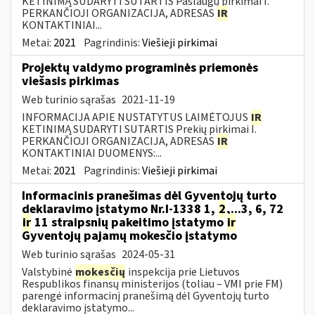
KETINIMĄ SUDARYTI SUTARTIS Paslaugų pirkimai I.
PERKANČIOJI ORGANIZACIJA, ADRESAS
IR
KONTAKTINIAI...
Metai:
2021
Pagrindinis:
Viešieji pirkimai
Projektų valdymo programinės priemonės
viešasis pirkimas
Web turinio sąrašas
2021-11-19
INFORMACIJA APIE NUSTATYTUS LAIMĖTOJUS
IR
KETINIMĄ SUDARYTI SUTARTIS Prekių pirkimai I.
PERKANČIOJI ORGANIZACIJA, ADRESAS
IR
KONTAKTINIAI DUOMENYS:...
Metai:
2021
Pagrindinis:
Viešieji pirkimai
Informacinis pranešimas dėl Gyventojų turto
deklaravimo įstatymo Nr.I-1338 1,
2
,...3, 6, 72
ir
11 straipsnių pakeitimo įstatymo
ir
Gyventojų pajamų mokesčio įstatymo
Web turinio sąrašas
2024-05-31
Valstybinė
mokesčių
inspekcija prie Lietuvos
Respublikos finansų ministerijos (toliau – VMI prie FM)
parengė informacinį pranešimą dėl Gyventojų turto
deklaravimo įstatymo...