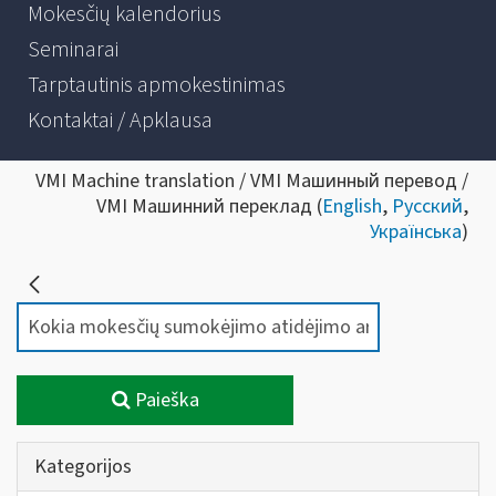
Mokesčių kalendorius
Seminarai
Tarptautinis apmokestinimas
Kontaktai / Apklausa
VMI Machine translation / VMI Машинный перевод /
VMI Машинний переклад (
English
,
Русский
,
Українська
)
Paieška
Kategorijos