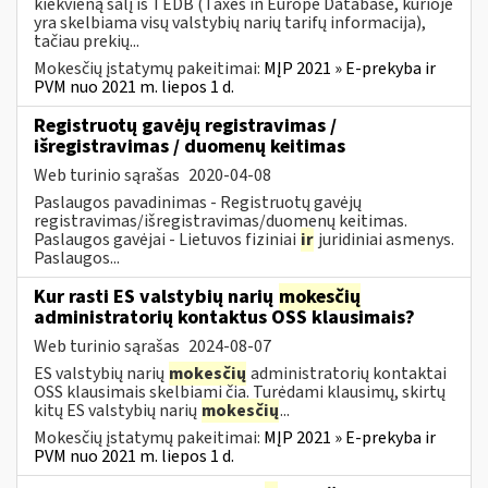
kiekvieną šalį iš TEDB (Taxes in Europe Database, kurioje
yra skelbiama visų valstybių narių tarifų informacija),
tačiau prekių...
Mokesčių įstatymų pakeitimai:
MĮP 2021 » E-prekyba ir
PVM nuo 2021 m. liepos 1 d.
Registruotų gavėjų registravimas /
išregistravimas / duomenų keitimas
Web turinio sąrašas
2020-04-08
Paslaugos pavadinimas - Registruotų gavėjų
registravimas/išregistravimas/duomenų keitimas.
Paslaugos gavėjai - Lietuvos fiziniai
ir
juridiniai asmenys.
Paslaugos...
Kur rasti ES valstybių narių
mokesčių
administratorių kontaktus OSS klausimais?
Web turinio sąrašas
2024-08-07
ES valstybių narių
mokesčių
administratorių kontaktai
OSS klausimais skelbiami čia. Turėdami klausimų, skirtų
kitų ES valstybių narių
mokesčių
...
Mokesčių įstatymų pakeitimai:
MĮP 2021 » E-prekyba ir
PVM nuo 2021 m. liepos 1 d.