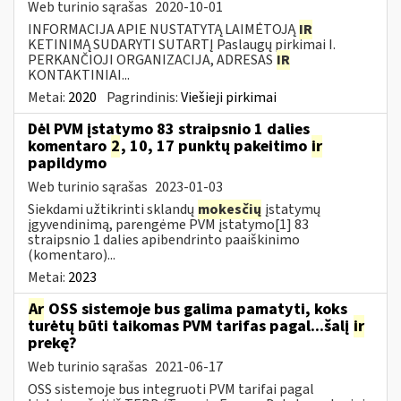
Web turinio sąrašas
2020-10-01
INFORMACIJA APIE NUSTATYTĄ LAIMĖTOJĄ
IR
KETINIMĄ SUDARYTI SUTARTĮ Paslaugų pirkimai I.
PERKANČIOJI ORGANIZACIJA, ADRESAS
IR
KONTAKTINIAI...
Metai:
2020
Pagrindinis:
Viešieji pirkimai
Dėl PVM įstatymo 83 straipsnio 1 dalies
komentaro
2
, 10, 17 punktų pakeitimo
ir
papildymo
Web turinio sąrašas
2023-01-03
Siekdami užtikrinti sklandų
mokesčių
įstatymų
įgyvendinimą, parengėme PVM įstatymo[1] 83
straipsnio 1 dalies apibendrinto paaiškinimo
(komentaro)...
Metai:
2023
Ar
OSS sistemoje bus galima pamatyti, koks
turėtų būti taikomas PVM tarifas pagal...šalį
ir
prekę?
Web turinio sąrašas
2021-06-17
OSS sistemoje bus integruoti PVM tarifai pagal