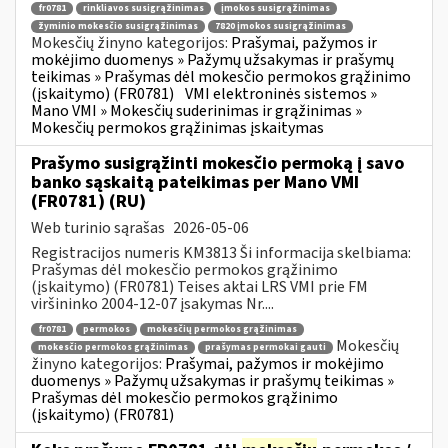
fr0781
rinkliavos susigrąžinimas
įmokos susigrąžinimas
žyminio mokesčio susigrąžinimas
7820 įmokos susigrąžinimas
Mokesčių žinyno kategorijos:
Prašymai, pažymos ir
mokėjimo duomenys » Pažymų užsakymas ir prašymų
teikimas » Prašymas dėl mokesčio permokos grąžinimo
(įskaitymo) (FR0781)
VMI elektroninės sistemos »
Mano VMI » Mokesčių suderinimas ir grąžinimas »
Mokesčių permokos grąžinimas įskaitymas
Prašymo susigrąžinti mokesčio permoką į savo
banko sąskaitą pateikimas per Mano VMI
(FR0781) (RU)
Web turinio sąrašas
2026-05-06
Registracijos numeris KM3813 Ši informacija skelbiama:
Prašymas dėl mokesčio permokos grąžinimo
(įskaitymo) (FR0781) Teises aktai LRS VMI prie FM
viršininko 2004-12-07 įsakymas Nr....
fr0781
permokos
mokesčių permokos grąžinimas
Mokesčių
mokesčio permokos grąžinimas
prašymas permokai gauti
žinyno kategorijos:
Prašymai, pažymos ir mokėjimo
duomenys » Pažymų užsakymas ir prašymų teikimas »
Prašymas dėl mokesčio permokos grąžinimo
(įskaitymo) (FR0781)