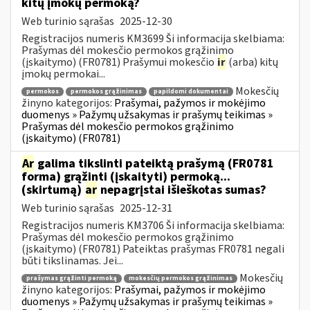
kitų įmokų permoką?
Web turinio sąrašas
2025-12-30
Registracijos numeris KM3699 Ši informacija skelbiama:
Prašymas dėl mokesčio permokos grąžinimo
(įskaitymo) (FR0781) Prašymui mokesčio
ir
(arba) kitų
įmokų permokai...
Mokesčių
permokos
permokos grąžinimas
papildomi dokumentai
žinyno kategorijos:
Prašymai, pažymos ir mokėjimo
duomenys » Pažymų užsakymas ir prašymų teikimas »
Prašymas dėl mokesčio permokos grąžinimo
(įskaitymo) (FR0781)
Ar
galima tikslinti pateiktą prašymą (FR0781
forma) grąžinti (įskaityti) permoką...
(skirtumą)
ar
nepagrįstai išieškotas sumas?
Web turinio sąrašas
2025-12-31
Registracijos numeris KM3706 Ši informacija skelbiama:
Prašymas dėl mokesčio permokos grąžinimo
(įskaitymo) (FR0781) Pateiktas prašymas FR0781 negali
būti tikslinamas. Jei...
Mokesčių
prašymas grąžinti permoką
mokesčių permokos grąžinimas
žinyno kategorijos:
Prašymai, pažymos ir mokėjimo
duomenys » Pažymų užsakymas ir prašymų teikimas »