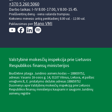
+370 5 260 5060
Darbo laikas: I-IV 8.00-17.00, V 8.00-15.45.
Prieššventinę dieną - viena valanda trumpiau.
Kiekvieno mėnesio antrą penktadienį 8.00 val. - 12.00 val.
Mano VMI
Paklausimas per
Valstybinė mokesčių inspekcija prie Lietuvos
Respublikos finansų ministerijos
Biudžetinė įstaiga. Juridinio asmens kodas — 188659752,
adresas: Vasario 16-osios g. 14, 01107 Vilnius, Lietuva, el.paštas:
vmi@vmi.lt
, E. pristatymo dėžutės adresas 188659752
Duomenys apie Valstybinę mokesčių inspekciją prie Lietuvos
Respublikos finansų ministerijos kaupiami ir saugomi Juridinių
asmenų registre