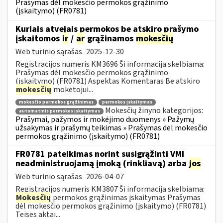
Prašymas dėl mokesčio permokos grąžinimo
(įskaitymo) (FR0781)
Kuriais atvejais permokos be atskiro prašymo
įskaitomos
ir
/
ar
grąžinamos
mokesčių
Web turinio sąrašas
2025-12-30
Registracijos numeris KM3696 Ši informacija skelbiama:
Prašymas dėl mokesčio permokos grąžinimo
(įskaitymo) (FR0781) Aspektas Komentaras Be atskiro
mokesčių
mokėtojui...
mokesčio permokos grąžinimas
permokos įskaitymas
Mokesčių žinyno kategorijos:
automatinis permokos įskaitymas
Prašymai, pažymos ir mokėjimo duomenys » Pažymų
užsakymas ir prašymų teikimas » Prašymas dėl mokesčio
permokos grąžinimo (įskaitymo) (FR0781)
FR0781 pateikimas norint susigrąžinti VMI
neadministruojamą įmoką (rinkliavą) arba
jos
Web turinio sąrašas
2026-04-07
Registracijos numeris KM3807 Ši informacija skelbiama:
Mokesčių
permokos grąžinimas įskaitymas Prašymas
dėl mokesčio permokos grąžinimo (įskaitymo) (FR0781)
Teises aktai...