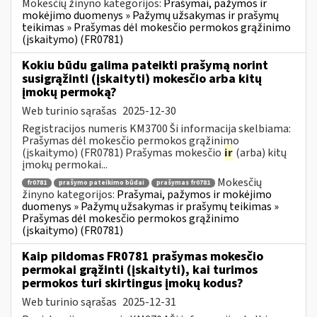
Mokesčių žinyno kategorijos:
Prašymai, pažymos ir
mokėjimo duomenys » Pažymų užsakymas ir prašymų
teikimas » Prašymas dėl mokesčio permokos grąžinimo
(įskaitymo) (FR0781)
Kokiu būdu galima pateikti prašymą norint
susigrąžinti (įskaityti) mokesčio arba kitų
įmokų permoką?
Web turinio sąrašas
2025-12-30
Registracijos numeris KM3700 Ši informacija skelbiama:
Prašymas dėl mokesčio permokos grąžinimo
(įskaitymo) (FR0781) Prašymas mokesčio
ir
(arba) kitų
įmokų permokai...
Mokesčių
fr0781
prašymo pateikimo būdai
prašymas fr0781
žinyno kategorijos:
Prašymai, pažymos ir mokėjimo
duomenys » Pažymų užsakymas ir prašymų teikimas »
Prašymas dėl mokesčio permokos grąžinimo
(įskaitymo) (FR0781)
Kaip pildomas FR0781 prašymas mokesčio
permokai grąžinti (įskaityti), kai turimos
permokos turi skirtingus įmokų kodus?
Web turinio sąrašas
2025-12-31