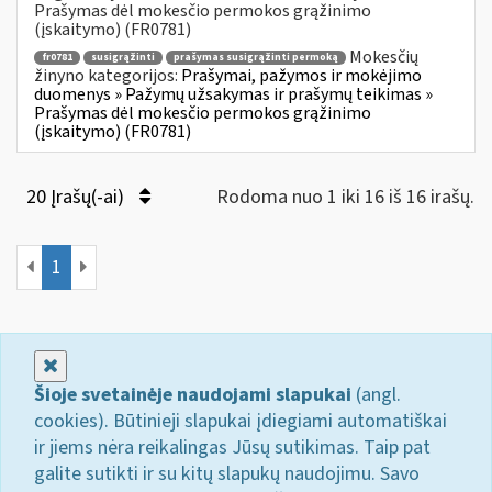
Prašymas dėl mokesčio permokos grąžinimo
(įskaitymo) (FR0781)
Mokesčių
fr0781
susigrąžinti
prašymas susigrąžinti permoką
žinyno kategorijos:
Prašymai, pažymos ir mokėjimo
duomenys » Pažymų užsakymas ir prašymų teikimas »
Prašymas dėl mokesčio permokos grąžinimo
(įskaitymo) (FR0781)
20 Įrašų(-ai)
Rodoma nuo 1 iki 16 iš 16 irašų.
1
Uždaryti
Šioje svetainėje naudojami slapukai
(angl.
cookies). Būtinieji slapukai įdiegiami automatiškai
ir jiems nėra reikalingas Jūsų sutikimas. Taip pat
galite sutikti ir su kitų slapukų naudojimu. Savo