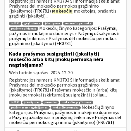
Registracijos numeris KM3704 Ši informacija skelbiama:
Prašymas dėl mokesčio permokos grąžinimo
(įskaitymo) (FR0781)
Mokesčių
mokėtojas, prašantis
grąžinti (įskaityti)...
fr0781
grąžinimas
įskaitymas
mokesčio permoka
Mokesčių žinyno kategorijos:
Prašymai,
prašymo pildymas
pažymos ir mokėjimo duomenys » Pažymų užsakymas ir
prašymų teikimas » Prašymas dėl mokesčio permokos
grąžinimo (įskaitymo) (FR0781)
Kada prašymas susigrąžinti (įskaityti)
mokesčio arba kitų įmokų permoką nėra
nagrinėjamas?
Web turinio sąrašas
2025-12-30
Registracijos numeris KM3703 Ši informacija skelbiama:
Prašymas dėl mokesčio permokos grąžinimo
(įskaitymo) (FR0781) Prašymas mokesčio ir (arba) kitų
įmokų permokai (skirtumai) susigrąžinti (toliau...
fr0781
įskaitymas
permoka
mokesčio grąžinimas
Mokesčių žinyno
prašymas nenagrinėjamas
mokesčio permoka
kategorijos:
Prašymai, pažymos ir mokėjimo duomenys
» Pažymų užsakymas ir prašymų teikimas » Prašymas dėl
mokesčio permokos grąžinimo (įskaitymo) (FR0781)