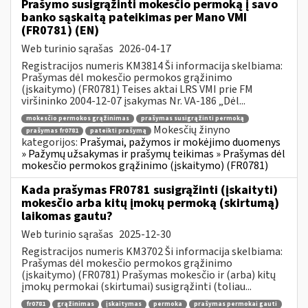
Prašymo susigrąžinti mokesčio permoką į savo
banko sąskaitą pateikimas per Mano VMI
(FR0781) (EN)
Web turinio sąrašas
2026-04-17
Registracijos numeris KM3814 Ši informacija skelbiama:
Prašymas dėl mokesčio permokos grąžinimo
(įskaitymo) (FR0781) Teises aktai LRS VMI prie FM
viršininko 2004-12-07 įsakymas Nr. VA-186 „Dėl...
mokesčio permokos grąžinimas
prašymas susigrąžinti permoką
Mokesčių žinyno
prašymas fr0781
pateikti prašymą
kategorijos:
Prašymai, pažymos ir mokėjimo duomenys
» Pažymų užsakymas ir prašymų teikimas » Prašymas dėl
mokesčio permokos grąžinimo (įskaitymo) (FR0781)
Kada prašymas FR0781 susigrąžinti (įskaityti)
mokesčio arba kitų įmokų permoką (skirtumą)
laikomas gautu?
Web turinio sąrašas
2025-12-30
Registracijos numeris KM3702 Ši informacija skelbiama:
Prašymas dėl mokesčio permokos grąžinimo
(įskaitymo) (FR0781) Prašymas mokesčio ir (arba) kitų
įmokų permokai (skirtumai) susigrąžinti (toliau...
fr0781
grąžinimas
įskaitymas
permoka
prašymas permokai gauti