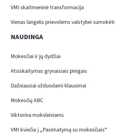
VMI skaitmeninė transformacija
Vienas langelis prievolėms valstybei sumokėti
NAUDINGA
Mokesčiai ir jų dydžiai
Atsiskaitymas grynaisiais pinigais
Dažniausiai užduodami klausimai
Mokesčių ABC
Viktorina moksleiviams
VMI kviečia į „Pasimatymą su mokesčiais“