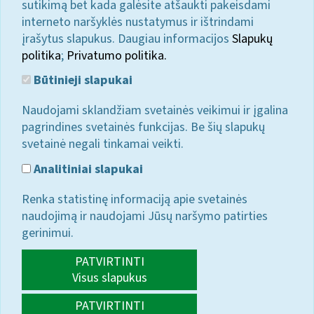
sutikimą bet kada galėsite atšaukti pakeisdami
interneto naršyklės nustatymus ir ištrindami
įrašytus slapukus. Daugiau informacijos
Slapukų
politika
;
Privatumo politika.
Būtinieji slapukai
Naudojami sklandžiam svetainės veikimui ir įgalina
pagrindines svetainės funkcijas. Be šių slapukų
svetainė negali tinkamai veikti.
Analitiniai slapukai
Renka statistinę informaciją apie svetainės
naudojimą ir naudojami Jūsų naršymo patirties
gerinimui.
PATVIRTINTI
Visus slapukus
PATVIRTINTI