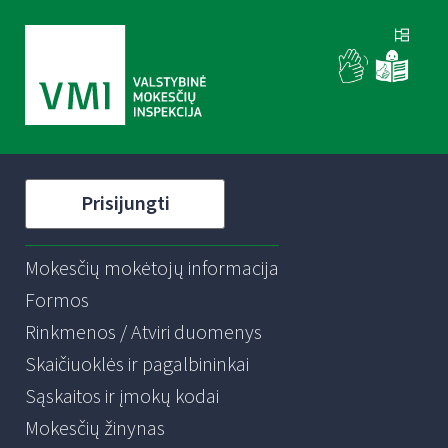
Prisijungti
Mokesčių mokėtojų informacija
Formos
Rinkmenos / Atviri duomenys
Skaičiuoklės ir pagalbininkai
Sąskaitos ir įmokų kodai
Mokesčių žinynas