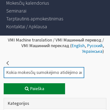
Mokesčių kalendorius
Seminarai
Tarptautinis apmokestinimas
Kontaktai / Apklausa
VMI Machine translation / VMI Машинный перевод /
VMI Машинний переклад (
English
,
Русский
,
Українська
)
Paieška
Kategorijos