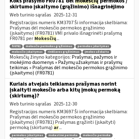
Koks prašymo FR0781 dėl
mokesčių
permokos /
skirtumo įskaitymo (grąžinimo) išnagrinėjimo
Web turinio sąrašas
2025-12-31
Registracijos numeris KM3707 Ši informacija skelbiama:
Prašymas dėl mokesčio permokos grąžinimo
(įskaitymo) (FR0781) VMI privalo išnagrinėti prašymą
FR0781 per
Mokesčių
...
fr0781
mokesčio permokos grąžinimas
permokos įskaitymas
mokesčio įskaitymas
rinkliavos grąžinimas
įmokos užskaita
Mokesčių žinyno kategorijos:
Prašymai, pažymos ir
mokėjimo duomenys » Pažymų užsakymas ir prašymų
teikimas » Prašymas dėl mokesčio permokos grąžinimo
(įskaitymo) (FR0781)
Kuriais atvejais teikiamas prašymas norint
įskaityti mokesčio arba kitų įmokų permoką
(skirtumą)?
Web turinio sąrašas
2025-12-30
Registracijos numeris KM3697 Ši informacija skelbiama:
Prašymas dėl mokesčio permokos grąžinimo
(įskaitymo) (FR0781) Prašymas grąžinti (įskaityti)
permoką (skirtumą)
ar
...
permokos įskaitymas
mokestinė permoka
mokesčio permoka