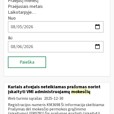
Praėjusį mėnesį
Praėjusiais metais
Laikotarpyje…
Nuo
Iki
Paieška
Kuriais atvejais neteikiamas prašymas norint
įskaityti VMI administruojamų
mokesčių
Web turinio sąrašas
2025-12-30
Registracijos numeris KM3698 Ši informacija skelbiama:
Prašymas dėl mokesčio permokos grąžinimo
(įskaitymo) (FR0781) Šis prašymas grąžinti (įskaityti)