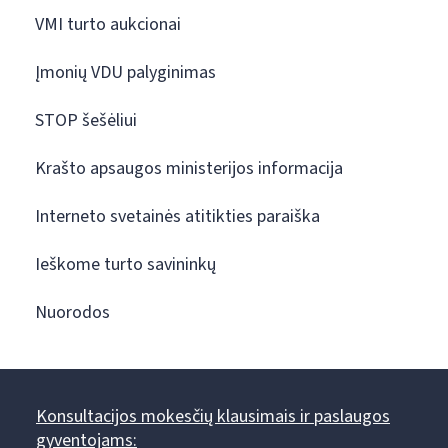
VMI turto aukcionai
Įmonių VDU palyginimas
STOP šešėliui
Krašto apsaugos ministerijos informacija
Interneto svetainės atitikties paraiška
Ieškome turto savininkų
Nuorodos
Konsultacijos mokesčių klausimais ir paslaugos
gyventojams: