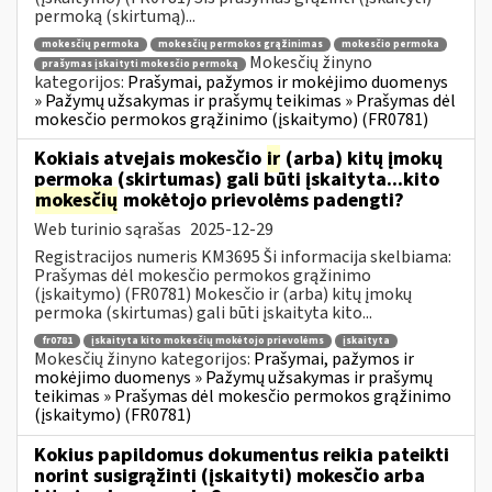
permoką (skirtumą)...
mokesčių permoka
mokesčių permokos grąžinimas
mokesčio permoka
Mokesčių žinyno
prašymas įskaityti mokesčio permoką
kategorijos:
Prašymai, pažymos ir mokėjimo duomenys
» Pažymų užsakymas ir prašymų teikimas » Prašymas dėl
mokesčio permokos grąžinimo (įskaitymo) (FR0781)
Kokiais atvejais mokesčio
ir
(arba) kitų įmokų
permoka (skirtumas) gali būti įskaityta...kito
mokesčių
mokėtojo prievolėms padengti?
Web turinio sąrašas
2025-12-29
Registracijos numeris KM3695 Ši informacija skelbiama:
Prašymas dėl mokesčio permokos grąžinimo
(įskaitymo) (FR0781) Mokesčio ir (arba) kitų įmokų
permoka (skirtumas) gali būti įskaityta kito...
fr0781
įskaityta kito mokesčių mokėtojo prievolėms
įskaityta
Mokesčių žinyno kategorijos:
Prašymai, pažymos ir
mokėjimo duomenys » Pažymų užsakymas ir prašymų
teikimas » Prašymas dėl mokesčio permokos grąžinimo
(įskaitymo) (FR0781)
Kokius papildomus dokumentus reikia pateikti
norint susigrąžinti (įskaityti) mokesčio arba