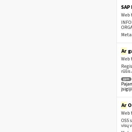
SAP 
Web t
INFO
ORGA
Metai
Ar
ga
Web t
Regis
rūšis 
gpm
Pajam
įsigi
Ar
OS
Web t
OSS s
visų v