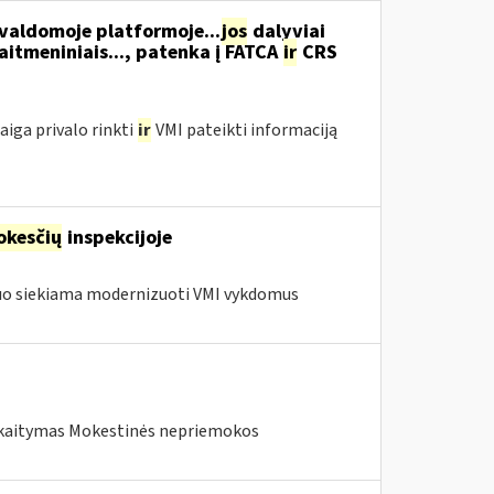
 valdomoje platformoje...
jos
dalyviai
kaitmeniniais..., patenka į FATCA
ir
CRS
aiga privalo rinkti
ir
VMI pateikti informaciją
kesčių
inspekcijoje
iuo siekiama modernizuoti VMI vykdomus
skaitymas Mokestinės nepriemokos