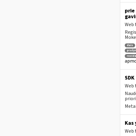
prie
gav
Web t
Regis
Mokes
dais
prašy
rezida
apmo
SDK 
Web t
Naudo
prior
Metai
Kas 
Web t