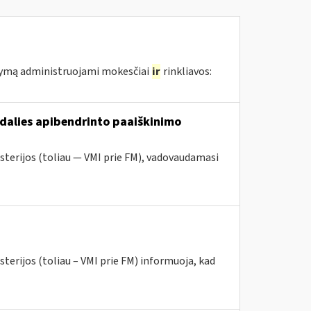
atymą administruojami mokesčiai
ir
rinkliavos:
dalies apibendrinto paaiškinimo
sterijos (toliau — VMI prie FM), vadovaudamasi
terijos (toliau – VMI prie FM) informuoja, kad