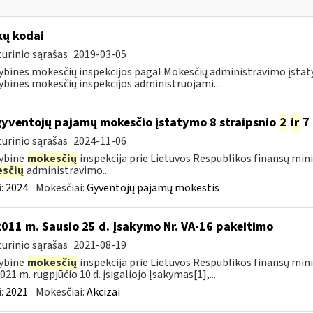
ų kodai
urinio sąrašas
2019-03-05
ybinės mokesčių inspekcijos pagal Mokesčių administravimo įst
ybinės mokesčių inspekcijos administruojami...
gyventojų pajamų mokesčio įstatymo 8 straipsnio
2
ir
7 
urinio sąrašas
2024-11-06
ybinė
mokesčių
inspekcija prie Lietuvos Respublikos finansų mini
sčių
administravimo...
:
2024
Mokesčiai:
Gyventojų pajamų mokestis
2011 m. Sausio 25 d. Įsakymo Nr. VA-16 pakeitimo
urinio sąrašas
2021-08-19
ybinė
mokesčių
inspekcija prie Lietuvos Respublikos finansų minis
021 m. rugpjūčio 10 d. įsigaliojo Įsakymas[1],...
:
2021
Mokesčiai:
Akcizai