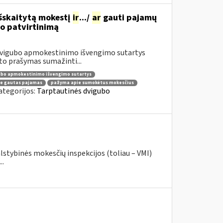
 išskaitytą mokestį
ir
.../
ar
gauti pajamų
o patvirtinimą
 dvigubo apmokestinimo išvengimo sutartys
o prašymas sumažinti...
ubo apmokestinimo išvengimo sutartys
e gautas pajamas
pažyma apie sumokėtus mokesčius
ategorijos:
Tarptautinės dvigubo
lstybinės mokesčių inspekcijos (toliau – VMI)
..