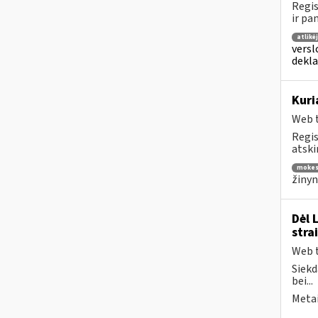
Regis
ir pa
atlikė
versl
dekl
Kuri
Web t
Regis
atski
mokes
žinyn
Dėl 
stra
Web t
Siekd
bei...
Metai