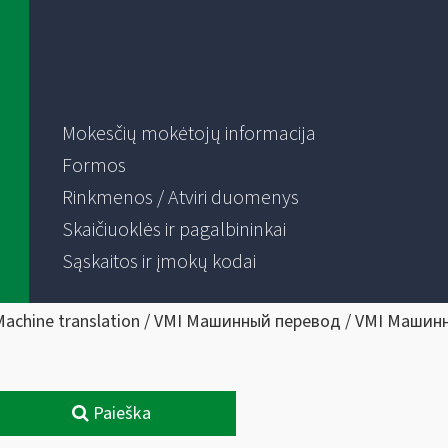
Mokesčių mokėtojų informacija
Formos
Rinkmenos / Atviri duomenys
Skaičiuoklės ir pagalbininkai
Sąskaitos ir įmokų kodai
Machine translation / VMI Машинный перевод / VMI Машин
Paieška