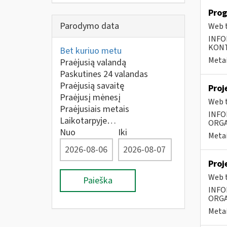
Prog
Parodymo data
Web t
INFO
KONTA
Bet kuriuo metu
Metai
Praėjusią valandą
Paskutines 24 valandas
Praėjusią savaitę
Proj
Praėjusį mėnesį
Web t
Praėjusiais metais
INFO
Laikotarpyje…
ORGA
Nuo
Iki
Metai
Proj
Web t
Paieška
INFO
ORGA
Metai