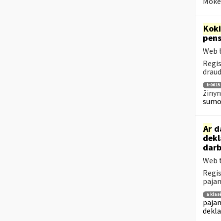
Mokes
Kok
pens
Web t
Regis
draud
fr0615
žinyn
sumok
Ar
da
dekl
darb
Web t
Regis
pajam
a klas
pajam
dekla