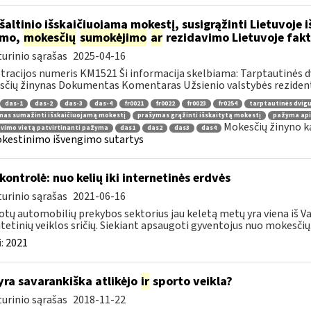
 šaltinio išskaičiuojamą mokestį, susigrąžinti Lietuvoje
imo,
mokesčių
sumokėjimo
ar
rezidavimo Lietuvoje fakt
urinio sąrašas
2025-04-16
tracijos numeris KM1521 Ši informacija skelbiama: Tarptautinės
čių žinynas Dokumentas Komentaras Užsienio valstybės rezident
das-1
das-2
das-3
das-4
fr0021
fr0022
fr0023
fr0254
tarptautinės dvig
mas sumažinti išskaičiuojamą mokestį
prašymas grąžinti išskaitytą mokestį
pažyma api
Mokesčių žinyno k
vimo vietą patvirtinanti pažyma
das1
das2
das3
das4
kestinimo išvengimo sutartys
kontrolė: nuo kelių iki internetinės erdvės
urinio sąrašas
2021-06-16
tų automobilių prekybos sektorius jau keletą metų yra viena iš Va
itetinių veiklos sričių. Siekiant apsaugoti gyventojus nuo mokesčių.
:
2021
yra savarankiška atlikėjo
ir
sporto veikla?
urinio sąrašas
2018-11-22