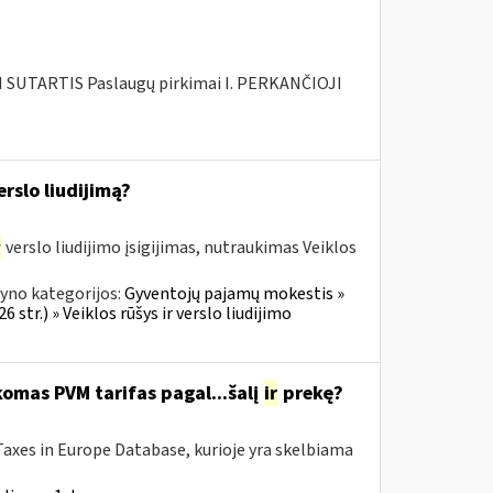
SUTARTIS Paslaugų pirkimai I. PERKANČIOJI
rslo liudijimą?
r
verslo liudijimo įsigijimas, nutraukimas Veiklos
yno kategorijos:
Gyventojų pajamų mokestis »
 str.) » Veiklos rūšys ir verslo liudijimo
omas PVM tarifas pagal...šalį
ir
prekę?
Taxes in Europe Database, kurioje yra skelbiama