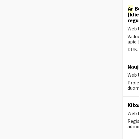
Ar
Be
(kli
regu
Web t
Vadov
apie 
DUK:
Nauj
Web t
Proje
duom
Kito
Web t
Regi
admi