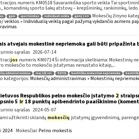
tracijos numeris KM0518 Savarankiška sporto veikla Tai sportinink
n., komandinių sporto šakų atstovų – krepšininkų, rankininkų, ledo..
Mokesčių žinyno kateg
jas
gpm
sportininkas
individuali veikla
gpmį 2 str
o/ veiklos » Individualią veiklą pagal pažymą vykdančio asmens pa
aravimas
ais atvejais mokestinė nepriemoka gali būti pripažinta 
urinio sąrašas
2026-07-14
traci
jos
numeris KM0714 Ši informacija skelbiama: Mokestinių nep
ro mokesčio to mokesčio įstatymas nenustato kitaip,...
čių administravimas
maį 113 str.
fr0715
beviltiška mokestinė nepriemoka
beviltiš
o kategorijos:
Mokesčių administravimas » Mokestinių nepriemokų 
Lietuvos Respublikos pelno mokesčio įstatymo
2
straips
ipsnio 5
ir
18 punktų apibendrinto paaiškinimo (koment
urinio sąrašas
2024-05-07
ami užtikrinti sklandų
mokesčių
įstatymų įgyvendinimą, pareng
:
2024
Mokesčiai:
Pelno mokestis