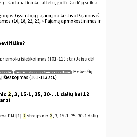
ų – šachmatininkų, atletų, golfo žaidėjų veikla
.
orijos:
Gyventojų pajamų mokestis » Pajamos iš
jamos (10, 18, 22, 23, » Pajamų apmokestinimas ir
beviltiška?
riemokų išieškojimas (101-113 str.) Jeigu dėl
Mokesčių
ka bauda
nepriemokos pripažinimas beviltiška
išieškojimas (101-113 str.)
nio
2
, 3, 15-1, 25, 30-...1 dalių bei 12
aro)
ėme PMĮ[1]
2
straipsnio
2
, 3, 15-1, 25, 30-1 dalių