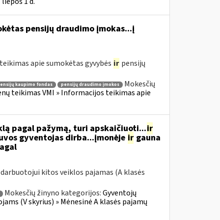
liepos 1 d.
kėtas pensijų draudimo įmokas...į
teikimas apie sumokėtas gyvybės
ir
pensijų
Mokesčių
ensijų kaupimo fondas
pensijų draudimo įmokos
 teikimas VMI » Informacijos teikimas apie
ą pagal pažymą, turi apskaičiuoti...
ir
tuvos gyventojas dirba...įmonėje
ir
gauna
pagal
arbuotojui kitos veiklos pajamas (A klasės
Mokesčių žinyno kategorijos:
Gyventojų
ojams (V skyrius) » Mėnesinė A klasės pajamų