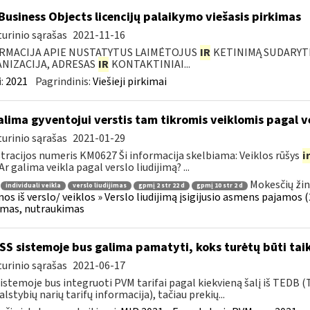
Business Objects licencijų palaikymo viešasis pirkimas
urinio sąrašas
2021-11-16
RMACIJA APIE NUSTATYTUS LAIMĖTOJUS
IR
KETINIMĄ SUDARYTI 
NIZACIJA, ADRESAS
IR
KONTAKTINIAI...
:
2021
Pagrindinis:
Viešieji pirkimai
lima gyventojui verstis tam tikromis veiklomis pagal ve
urinio sąrašas
2021-01-29
tracijos numeris KM0627 Ši informacija skelbiama: Veiklos rūšys
i
Ar galima veikla pagal verslo liudijimą? ...
Mokesčių žin
individuali veikla
verslo liudijimas
gpmį 2 str 22 d
gpmį 10 str 2 d
os iš verslo/ veiklos » Verslo liudijimą įsigijusio asmens pajamos (26
jimas, nutraukimas
S sistemoje bus galima pamatyti, koks turėtų būti taik
urinio sąrašas
2021-06-17
istemoje bus integruoti PVM tarifai pagal kiekvieną šalį iš TEDB (
alstybių narių tarifų informacija), tačiau prekių...