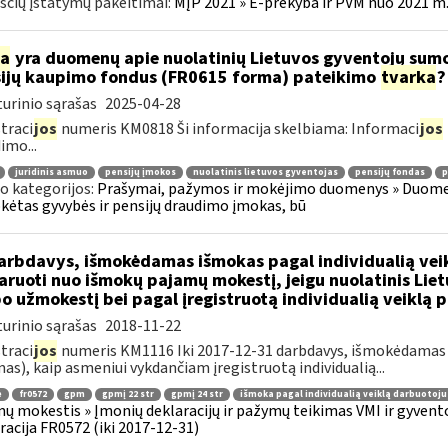
čių įstatymų pakeitimai:
MĮP 2021 » E-prekyba ir PVM nuo 2021 m. 
ia
yra duomenų apie nuolatinių Lietuvos gyventojų sumo
ijų kaupimo fondus (FR0615 forma) pateikimo
tvarka
?
urinio sąrašas
2025-04-28
traci
jos
numeris KM0818 Ši informacija skelbiama: Informaci
jos
imo...
juridinis asmuo
pensijų įmokos
nuolatinis lietuvos gyventojas
pensijų fondas
p
o kategorijos:
Prašymai, pažymos ir mokėjimo duomenys » Duomenų
ėtas gyvybės ir pensijų draudimo įmokas, bū
rbdavys, išmokėdamas išmokas pagal individualią veikl
aruoti nuo išmokų pajamų mokestį, jeigu nuolatinis Lie
o užmokestį bei pagal įregistruotą individualią veiklą 
urinio sąrašas
2018-11-22
traci
jos
numeris KM1116 Iki 2017-12-31 darbdavys, išmokėdamas d
as), kaip asmeniui vykdančiam įregistruotą individualią...
ė
fr0572
gpm
gpmį 22 str
gpmį 24 str
išmoka pagal individualią veiklą darbuotoju
ų mokestis » Įmonių deklaracijų ir pažymų teikimas VMI ir gyvent
racija FR0572 (iki 2017-12-31)