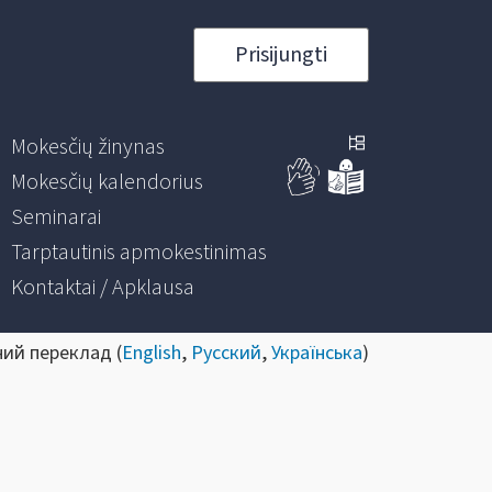
Prisijungti
Mokesčių žinynas
Mokesčių kalendorius
Seminarai
Tarptautinis apmokestinimas
Kontaktai / Apklausa
ний переклад (
English
,
Русский
,
Українська
)