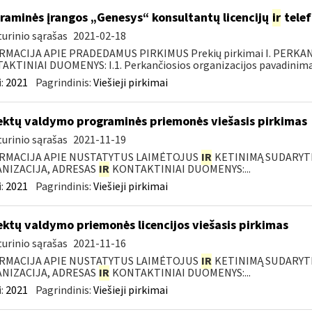
raminės įrangos „Genesys“ konsultantų licencijų
ir
telef
urinio sąrašas
2021-02-18
RMACIJA APIE PRADEDAMUS PIRKIMUS Prekių pirkimai I. PERKA
KTINIAI DUOMENYS: I.1. Perkančiosios organizacijos pavadinimas
:
2021
Pagrindinis:
Viešieji pirkimai
ektų valdymo programinės priemonės viešasis pirkimas
urinio sąrašas
2021-11-19
RMACIJA APIE NUSTATYTUS LAIMĖTOJUS
IR
KETINIMĄ SUDARYTI 
NIZACIJA, ADRESAS
IR
KONTAKTINIAI DUOMENYS:...
:
2021
Pagrindinis:
Viešieji pirkimai
ektų valdymo priemonės licencijos viešasis pirkimas
urinio sąrašas
2021-11-16
RMACIJA APIE NUSTATYTUS LAIMĖTOJUS
IR
KETINIMĄ SUDARYTI 
NIZACIJA, ADRESAS
IR
KONTAKTINIAI DUOMENYS:...
:
2021
Pagrindinis:
Viešieji pirkimai