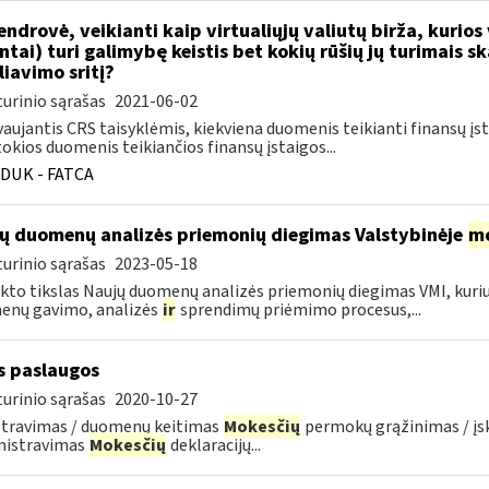
ndrovė, veikianti kaip virtualiųjų valiutų birža, kurios
entai) turi galimybę keistis bet kokių rūšių jų turimais s
liavimo sritį?
urinio sąrašas
2021-06-02
aujantis CRS taisyklėmis, kiekviena duomenis teikianti finansų įst
tokios duomenis teikiančios finansų įstaigos...
DUK - FATCA
ų duomenų analizės priemonių diegimas Valstybinėje
mo
urinio sąrašas
2023-05-18
kto tikslas Naujų duomenų analizės priemonių diegimas VMI, kur
enų gavimo, analizės
ir
sprendimų priėmimo procesus,...
s paslaugos
urinio sąrašas
2020-10-27
stravimas / duomenų keitimas
Mokesčių
permokų grąžinimas / į
nistravimas
Mokesčių
deklaracijų...