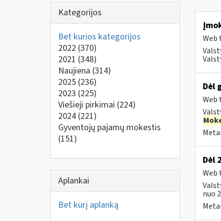
Kategorijos
Įmok
Bet kurios kategorijos
Web t
2022
(370)
Valst
2021
(348)
Valst
Naujiena
(314)
2025
(236)
Dėl 
2023
(225)
Web t
Viešieji pirkimai
(224)
Valst
2024
(221)
Moke
Gyventojų pajamų mokestis
Metai
(151)
Dėl 
Web t
Aplankai
Valst
nuo 2
Bet kurį aplanką
Metai