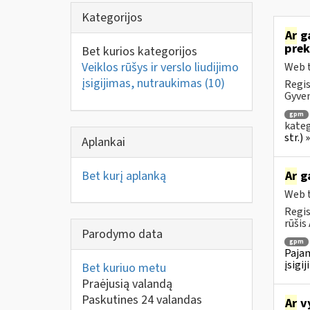
Kategorijos
Ar
ga
prek
Bet kurios kategorijos
Veiklos rūšys ir verslo liudijimo
Web t
įsigijimas, nutraukimas
(10)
Regis
Gyven
gpm
kateg
str.)
Aplankai
Bet kurį aplanką
Ar
ga
Web t
Regis
rūšis 
Parodymo data
gpm
Pajam
įsigi
Bet kuriuo metu
Praėjusią valandą
Paskutines 24 valandas
Ar
vy