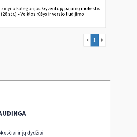
 žinyno kategorijos:
Gyventojų pajamų mokestis
6 str.) » Veiklos rūšys ir verslo liudijimo
1
AUDINGA
kesčiai ir jų dydžiai