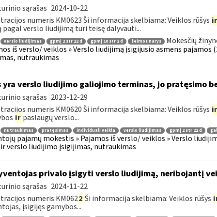
urinio sąrašas
2024-10-22
tracijos numeris KM0623 Ši informacija skelbiama: Veiklos rūšys
i
 pagal verslo liudijimą turi teisę dalyvauti...
Mokesčių žinyn
verslo liudijimas
gpmį 2 str 22 d
gpmį 10 str 2 d
šeimos narys
os iš verslo/ veiklos » Verslo liudijimą įsigijusio asmens pajamos (26
jimas, nutraukimas
 yra verslo liudijimo galiojimo terminas, jo pratęsimo 
urinio sąrašas
2023-12-29
tracijos numeris KM0620 Ši informacija skelbiama: Veiklos rūšys
i
ybos
ir
paslaugų verslo...
nutraukimas
pratęsimas
individuali veikla
verslo liudijimas
gpmį 2 str 22 d
ga
tojų pajamų mokestis » Pajamos iš verslo/ veiklos » Verslo liudijim
 ir verslo liudijimo įsigijimas, nutraukimas
ventojas privalo įsigyti verslo liudijimą, neribojantį vei
urinio sąrašas
2024-11-22
tracijos numeris KM062
2
Ši informacija skelbiama: Veiklos rūšys
i
tojas, įsigijęs gamybos...