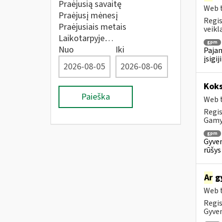
Praėjusią savaitę
Web t
Praėjusį mėnesį
Regis
Praėjusiais metais
veiklą
Laikotarpyje…
gpm
Nuo
Iki
Pajam
įsigi
Koks
Paieška
Web t
Regis
Gam
gpm
Gyven
rūšys
Ar
gy
Web t
Regis
Gyven