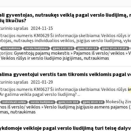
li gyventojas, nutraukęs veiklą pagal verslo liudijimą, 
ių likučius?
urinio sąrašas
2024-11-15
tracijos numeris KM0629 Ši informacija skelbiama: Veiklos rūšys ir 
tojas, nutraukęs individualios veiklos, įsigijus verslo liudijimą, vyk
nutraukimas
verslo liudijimas
gpmį 2 str 22 d
gpmį 10 str 2 d
gpmį 17 str 1 d 27 p
orijos:
Gyventojų pajamų mokestis » Pajamos iš verslo/ veiklos » V
 » Veiklos rūšys ir verslo liudijimo įsigijimas, nutraukimas
lima gyventojui verstis tam tikromis veiklomis pagal ve
urinio sąrašas
2021-01-29
tracijos numeris KM0627 Ši informacija skelbiama: Veiklos rūšys
i
Ar galima veikla pagal verslo liudijimą? ...
Mokesčių žin
individuali veikla
verslo liudijimas
gpmį 2 str 22 d
gpmį 10 str 2 d
os iš verslo/ veiklos » Verslo liudijimą įsigijusio asmens pajamos (26
jimas, nutraukimas
kdomoje veikloje pagal verslo liudijimą turi teisę dalyv