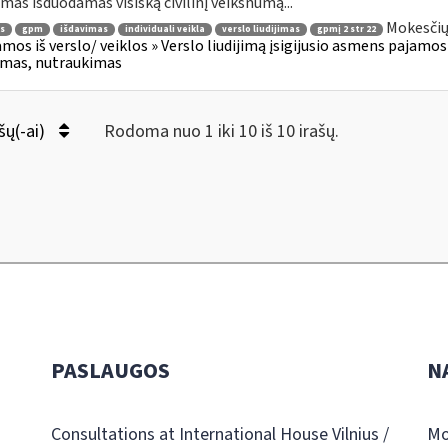
jimas išduodamas visišką civilinį veiksnumą...
Mokesčių
s
gpm
išdavimas
individuali veikla
verslo liudijimas
gpmį 2 str 22
amos iš verslo/ veiklos » Verslo liudijimą įsigijusio asmens pajamos (2
jimas, nutraukimas
šų(-ai)
Rodoma nuo 1 iki 10 iš 10 irašų.
PASLAUGOS
N
Consultations at International House Vilnius /
Mo