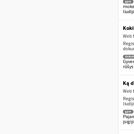
gpm
mokes
liudi
Kok
Web t
Regis
dokum
dokum
Gyven
rūšys
Ką d
Web t
Regis
liudi
gpm
Pajam
įsigi