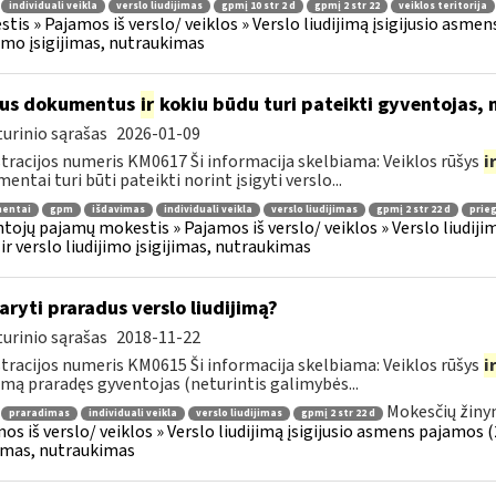
individuali veikla
verslo liudijimas
gpmį 10 str 2 d
gpmį 2 str 22
veiklos teritorija
tis » Pajamos iš verslo/ veiklos » Verslo liudijimą įsigijusio asmens
jimo įsigijimas, nutraukimas
ius dokumentus
ir
kokiu būdu turi pateikti gyventojas, 
urinio sąrašas
2026-01-09
tracijos numeris KM0617 Ši informacija skelbiama: Veiklos rūšys
i
entai turi būti pateikti norint įsigyti verslo...
entai
gpm
išdavimas
individuali veikla
verslo liudijimas
gpmį 2 str 22 d
prieg
tojų pajamų mokestis » Pajamos iš verslo/ veiklos » Verslo liudijim
 ir verslo liudijimo įsigijimas, nutraukimas
aryti praradus verslo liudijimą?
urinio sąrašas
2018-11-22
tracijos numeris KM0615 Ši informacija skelbiama: Veiklos rūšys
i
jimą praradęs gyventojas (neturintis galimybės...
Mokesčių žiny
praradimas
individuali veikla
verslo liudijimas
gpmį 2 str 22 d
os iš verslo/ veiklos » Verslo liudijimą įsigijusio asmens pajamos (26
jimas, nutraukimas