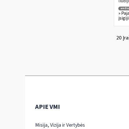
liudi
amžiu
» Paj
įsigi
20 Įra
APIE VMI
Misija, Vizija ir Vertybės