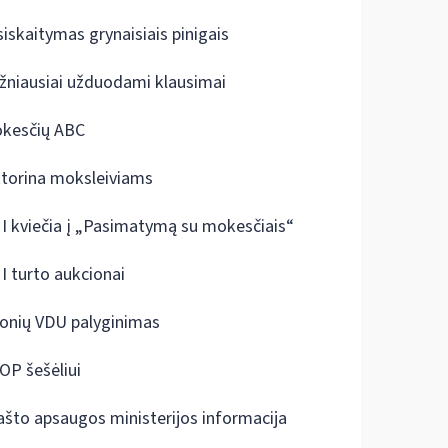
siskaitymas grynaisiais pinigais
žniausiai užduodami klausimai
kesčių ABC
ktorina moksleiviams
I kviečia į „Pasimatymą su mokesčiais“
I turto aukcionai
onių VDU palyginimas
OP šešėliui
ašto apsaugos ministerijos informacija