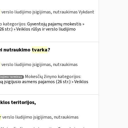
r
verslo liudijimo įsigijimas, nutraukimas Vykdant
o kategorijos:
Gyventojų pajamų mokestis »
 str.) » Veiklos rūšys ir verslo liudijimo
bei nutraukimo
tvarka
?
r
verslo liudijimo įsigijimas, nutraukimas
Mokesčių žinyno kategorijos:
liojimo terminas
ą įsigijusio asmens pajamos (26 str.) » Veiklos
klos teritorijos,
r
verslo liudijimo įsigijimas, nutraukimas