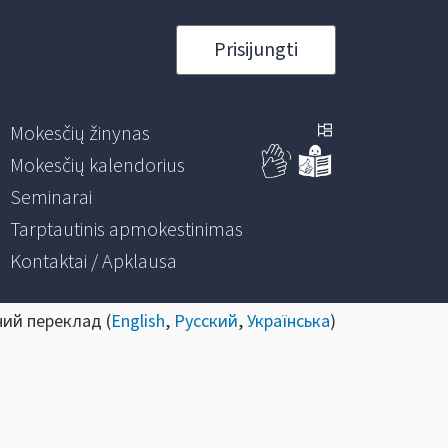
Prisijungti
Mokesčių žinynas
Mokesčių kalendorius
Seminarai
Tarptautinis apmokestinimas
Kontaktai / Apklausa
ний переклад (
English
,
Русский
,
Українська
)