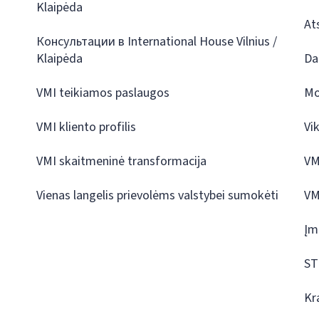
Klaipėda
At
Консультации в International House Vilnius /
Klaipėda
Da
VMI teikiamos paslaugos
Mo
VMI kliento profilis
Vi
VMI skaitmeninė transformacija
VM
Vienas langelis prievolėms valstybei sumokėti
VM
Įm
ST
Kr