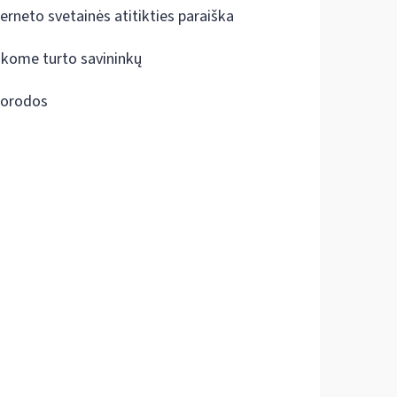
terneto svetainės atitikties paraiška
škome turto savininkų
orodos