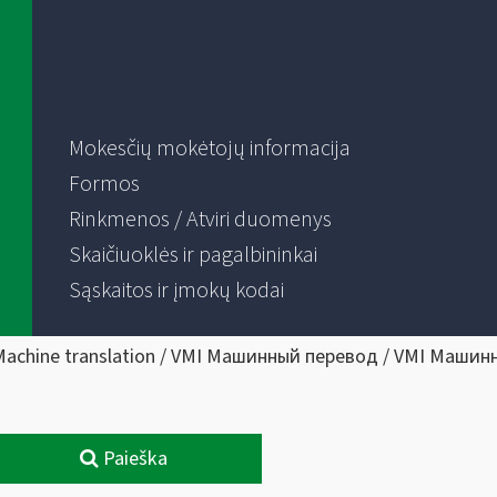
Mokesčių mokėtojų informacija
Formos
Rinkmenos / Atviri duomenys
Skaičiuoklės ir pagalbininkai
Sąskaitos ir įmokų kodai
Machine translation / VMI Машинный перевод / VMI Машин
Paieška