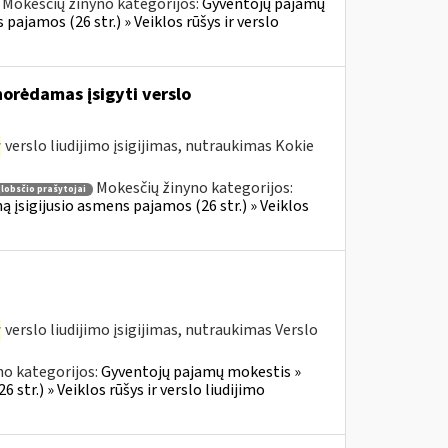
Mokesčių žinyno kategorijos:
Gyventojų pajamų
 pajamos (26 str.) » Veiklos rūšys ir verslo
norėdamas įsigyti verslo
r
verslo liudijimo įsigijimas, nutraukimas Kokie
Mokesčių žinyno kategorijos:
lobsčio prašytojai
ą įsigijusio asmens pajamos (26 str.) » Veiklos
r
verslo liudijimo įsigijimas, nutraukimas Verslo
no kategorijos:
Gyventojų pajamų mokestis »
 str.) » Veiklos rūšys ir verslo liudijimo