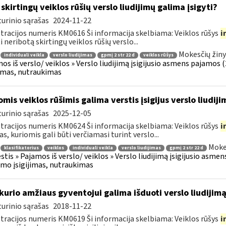
 skirtingų veiklos rūšių verslo liudijimų galima įsigyti?
urinio sąrašas
2024-11-22
tracijos numeris KM0616 Ši informacija skelbiama: Veiklos rūšys
i
i neribotą skirtingų veiklos rūšių verslo...
Mokesčių žiny
individuali veikla
verslo liudijimas
gpmį 2 str 22 d
veiklos rūšys
os iš verslo/ veiklos » Verslo liudijimą įsigijusio asmens pajamos (26
jimas, nutraukimas
omis veiklos rūšimis galima verstis įsigijus verslo liudiji
urinio sąrašas
2025-12-05
tracijos numeris KM0624 Ši informacija skelbiama: Veiklos rūšys
i
as, kuriomis gali būti verčiamasi turint verslo...
Moke
klasifikatorius
veiklos
individuali veikla
verslo liudijimas
gpmį 2 str 22 d
tis » Pajamos iš verslo/ veiklos » Verslo liudijimą įsigijusio asmens
jimo įsigijimas, nutraukimas
kurio amžiaus gyventojui galima išduoti verslo liudijim
urinio sąrašas
2018-11-22
tracijos numeris KM0619 Ši informacija skelbiama: Veiklos rūšys
i