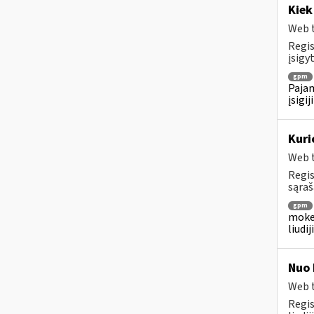
Kiek
Web t
Regis
įsigyt
gpm
Pajam
įsigi
Kuri
Web t
Regis
sąraš
gpm
mokes
liudi
Nuo 
Web t
Regis