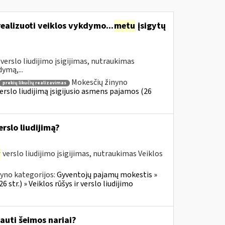
realizuoti veiklos vykdymo...
metu
įsigytų
verslo liudijimo įsigijimas, nutraukimas
dymą,...
Mokesčių žinyno
prekių likučių realizavimas
erslo liudijimą įsigijusio asmens pajamos (26
rslo liudijimą?
r
verslo liudijimo įsigijimas, nutraukimas Veiklos
yno kategorijos:
Gyventojų pajamų mokestis »
 str.) » Veiklos rūšys ir verslo liudijimo
auti šeimos nariai?