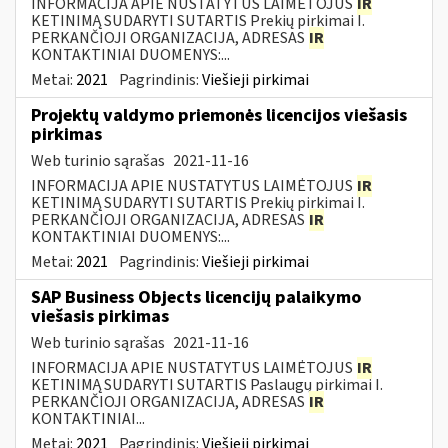
INFORMACIJA APIE NUSTATYTUS LAIMĖTOJUS
IR
KETINIMĄ SUDARYTI SUTARTIS Prekių pirkimai I.
PERKANČIOJI ORGANIZACIJA, ADRESAS
IR
KONTAKTINIAI DUOMENYS:...
Metai:
2021
Pagrindinis:
Viešieji pirkimai
Projektų valdymo priemonės licencijos viešasis
pirkimas
Web turinio sąrašas
2021-11-16
INFORMACIJA APIE NUSTATYTUS LAIMĖTOJUS
IR
KETINIMĄ SUDARYTI SUTARTIS Prekių pirkimai I.
PERKANČIOJI ORGANIZACIJA, ADRESAS
IR
KONTAKTINIAI DUOMENYS:...
Metai:
2021
Pagrindinis:
Viešieji pirkimai
SAP Business Objects licencijų palaikymo
viešasis pirkimas
Web turinio sąrašas
2021-11-16
INFORMACIJA APIE NUSTATYTUS LAIMĖTOJUS
IR
KETINIMĄ SUDARYTI SUTARTIS Paslaugų pirkimai I.
PERKANČIOJI ORGANIZACIJA, ADRESAS
IR
KONTAKTINIAI...
Metai:
2021
Pagrindinis:
Viešieji pirkimai