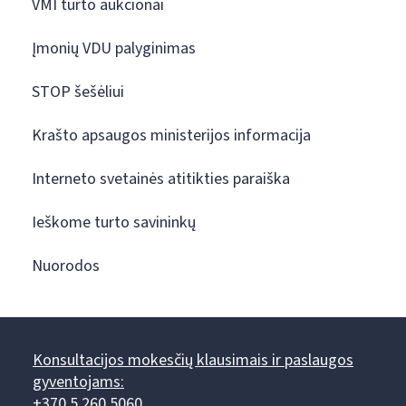
VMI turto aukcionai
Įmonių VDU palyginimas
STOP šešėliui
Krašto apsaugos ministerijos informacija
Interneto svetainės atitikties paraiška
Ieškome turto savininkų
Nuorodos
Konsultacijos mokesčių klausimais ir paslaugos
gyventojams:
+370 5 260 5060