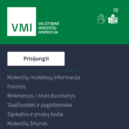
Prisijungti
Mokesčių mokėtojų informacija
Formos
Rinkmenos / Atviri duomenys
Skaičiuoklės ir pagalbininkai
Sąskaitos ir įmokų kodai
Mokesčių žinynas