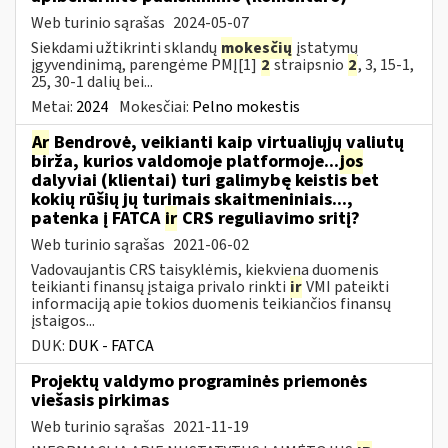
Web turinio sąrašas
2024-05-07
Siekdami užtikrinti sklandų
mokesčių
įstatymų
įgyvendinimą, parengėme PMĮ[1]
2
straipsnio
2
, 3, 15-1,
25, 30-1 dalių bei...
Metai:
2024
Mokesčiai:
Pelno mokestis
Ar
Bendrovė, veikianti kaip virtualiųjų valiutų
birža, kurios valdomoje platformoje...
jos
dalyviai (klientai) turi galimybę keistis bet
kokių rūšių jų turimais skaitmeniniais...,
patenka į FATCA
ir
CRS reguliavimo sritį?
Web turinio sąrašas
2021-06-02
Vadovaujantis CRS taisyklėmis, kiekviena duomenis
teikianti finansų įstaiga privalo rinkti
ir
VMI pateikti
informaciją apie tokios duomenis teikiančios finansų
įstaigos...
DUK:
DUK - FATCA
Projektų valdymo programinės priemonės
viešasis pirkimas
Web turinio sąrašas
2021-11-19