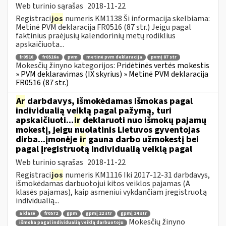
Web turinio sąrašas
2018-11-22
Registraci
jos
numeris KM1138 Ši informacija skelbiama:
Metinė PVM deklaracija FR0516 (87 str.) Jeigu pagal
faktinius praėjusių kalendorinių metų rodiklius
apskaičiuota...
fr0516
fr0516a
pvm
metinė pvm deklaracija
pvmį 87 str
Mokesčių žinyno kategorijos:
Pridėtinės vertės mokestis
» PVM deklaravimas (IX skyrius) » Metinė PVM deklaracija
FR0516 (87 str.)
Ar
darbdavys, išmokėdamas išmokas pagal
individualią veiklą pagal pažymą, turi
apskaičiuoti...
ir
deklaruoti nuo išmokų pajamų
mokestį, jeigu nuolatinis Lietuvos gyventojas
dirba...įmonėje
ir
gauna darbo užmokestį bei
pagal įregistruotą individualią veiklą pagal
Web turinio sąrašas
2018-11-22
Registraci
jos
numeris KM1116 Iki 2017-12-31 darbdavys,
išmokėdamas darbuotojui kitos veiklos pajamas (A
klasės pajamas), kaip asmeniui vykdančiam įregistruotą
individualią...
a klasė
fr0572
gpm
gpmį 22 str
gpmį 24 str
Mokesčių žinyno
išmoka pagal individualią veiklą darbuotoju