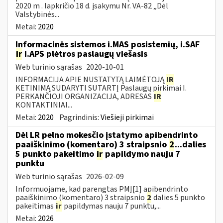
2020 m . lapkričio 18 d. įsakymu Nr. VA-82 „Dėl
Valstybinės...
Metai:
2020
Informacinės sistemos i.MAS posistemių, i.SAF
ir
i.APS plėtros paslaugų viešasis
Web turinio sąrašas
2020-10-01
INFORMACIJA APIE NUSTATYTĄ LAIMĖTOJĄ
IR
KETINIMĄ SUDARYTI SUTARTĮ Paslaugų pirkimai I.
PERKANČIOJI ORGANIZACIJA, ADRESAS
IR
KONTAKTINIAI...
Metai:
2020
Pagrindinis:
Viešieji pirkimai
Dėl LR pelno mokesčio įstatymo apibendrinto
paaiškinimo (komentaro) 3 straipsnio
2
...dalies
5 punkto pakeitimo
ir
papildymo nauju 7
punktu
Web turinio sąrašas
2026-02-09
Informuojame, kad parengtas PMĮ[1] apibendrinto
paaiškinimo (komentaro) 3 straipsnio
2
dalies 5 punkto
pakeitimas
ir
papildymas nauju 7 punktu,...
Metai:
2026