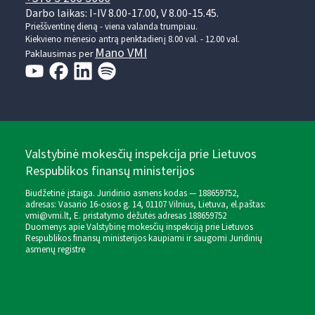
Darbo laikas: I-IV 8.00-17.00, V 8.00-15.45.
Prieššventinę dieną - viena valanda trumpiau.
Kiekvieno mėnesio antrą penktadienį 8.00 val. - 12.00 val.
Mano VMI
Paklausimas per
Valstybinė mokesčių inspekcija prie Lietuvos
Respublikos finansų ministerijos
Biudžetinė įstaiga. Juridinio asmens kodas — 188659752,
adresas: Vasario 16-osios g. 14, 01107 Vilnius, Lietuva, el.paštas:
vmi@vmi.lt
, E. pristatymo dėžutės adresas 188659752
Duomenys apie Valstybinę mokesčių inspekciją prie Lietuvos
Respublikos finansų ministerijos kaupiami ir saugomi Juridinių
asmenų registre