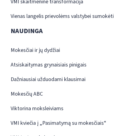
VMI skaitmeninė transformacija
Vienas langelis prievolėms valstybei sumokėti
NAUDINGA
Mokesčiai ir jų dydžiai
Atsiskaitymas grynaisiais pinigais
Dažniausiai užduodami klausimai
Mokesčių ABC
Viktorina moksleiviams
VMI kviečia į „Pasimatymą su mokesčiais“