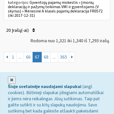
kategorijos:
Gyventojų pajamų mokestis » Įmonių
deklaracijų ir pažymų teikimas VMI ir gyventojams (V
skyrius) » Mėnesinė A klasės pajamų deklaracija FR0572
(iki 2017-12-31)
20 Įrašų(-ai)
Rodoma nuo 1,321 iki 1,340 iš 7,293 irašų.
1
...
66
67
68
...
365
Uždaryti
Šioje svetainėje naudojami slapukai
(angl.
cookies). Būtinieji slapukai įdiegiami automatiškai
ir jiems nėra reikalingas Jūsų sutikimas. Taip pat
galite sutikti ir su kitų slapukų naudojimu. Savo
sutikimą bet kada galėsite atšaukti pakeisdami