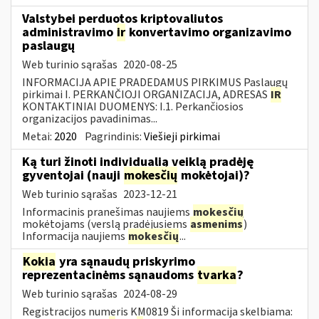
Valstybei perduotos kriptovaliutos
administravimo
ir
konvertavimo organizavimo
paslaugų
Web turinio sąrašas
2020-08-25
INFORMACIJA APIE PRADEDAMUS PIRKIMUS Paslaugų
pirkimai I. PERKANČIOJI ORGANIZACIJA, ADRESAS
IR
KONTAKTINIAI DUOMENYS: I.1. Perkančiosios
organizacijos pavadinimas...
Metai:
2020
Pagrindinis:
Viešieji pirkimai
Ką turi žinoti individualią veiklą pradėję
gyventojai (nauji
mokesčių
mokėtojai)?
Web turinio sąrašas
2023-12-21
Informacinis pranešimas naujiems
mokesčių
mokėtojams (verslą pradėjusiems
asmenims
)
Informacija naujiems
mokesčių
...
Kokia
yra sąnaudų priskyrimo
reprezentacinėms sąnaudoms
tvarka
?
Web turinio sąrašas
2024-08-29
Registracijos numeris KM0819 Ši informacija skelbiama: