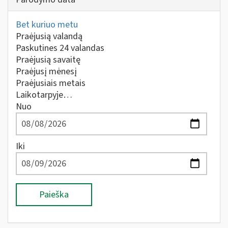
Bet kuriuo metu
Praėjusią valandą
Paskutines 24 valandas
Praėjusią savaitę
Praėjusį mėnesį
Praėjusiais metais
Laikotarpyje…
Nuo
Iki
Paieška