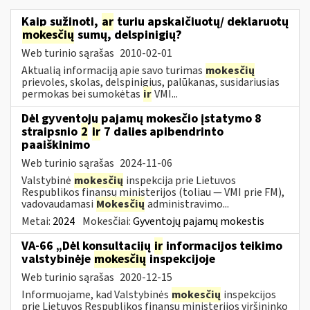
Kaip sužinoti,
ar
turiu apskaičiuotų/ deklaruotų
mokesčių
sumų, delspinigių?
Web turinio sąrašas
2010-02-01
Aktualią informaciją apie savo turimas
mokesčių
prievoles, skolas, delspinigius, palūkanas, susidariusias
permokas bei sumokėtas
ir
VMI...
Dėl gyventojų pajamų mokesčio įstatymo 8
straipsnio
2
ir
7 dalies apibendrinto
paaiškinimo
Web turinio sąrašas
2024-11-06
Valstybinė
mokesčių
inspekcija prie Lietuvos
Respublikos finansų ministerijos (toliau — VMI prie FM),
vadovaudamasi
Mokesčių
administravimo...
Metai:
2024
Mokesčiai:
Gyventojų pajamų mokestis
VA-66 „Dėl konsultacijų
ir
informacijos teikimo
valstybinėje
mokesčių
inspekcijoje
Web turinio sąrašas
2020-12-15
Informuojame, kad Valstybinės
mokesčių
inspekcijos
prie Lietuvos Respublikos finansų ministerijos viršininko