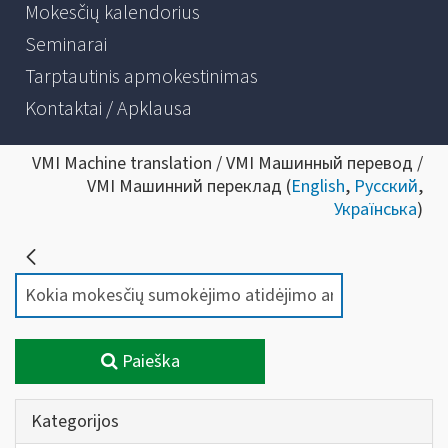
Mokesčių kalendorius
Seminarai
Tarptautinis apmokestinimas
Kontaktai / Apklausa
VMI Machine translation / VMI Машинный перевод /
VMI Машинний переклад (
English
,
Русский
,
Українська
)
Paieška
Kategorijos