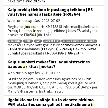
pakeitimai nuo 2025 m.
Kaip prekių tiekimo
ir
paslaugų teikimo į ES
valstybes nares ataskaitoje (FR0564)
Web turinio sąrašas
2025-07-02
Registraci
jos
numeris KM1155 Ši informacija skelbiama:
Prekių tiekimo
ir
paslaugų teikimo į kitas ES valstybes
ataskaita FR0564 (88-1 str.)...
ataskaita
fr0564
pvm
pvmį 88-1 str
prekių tiekimo į es ataskaita
Mokesčių žinyno kategorijos:
Pridėtinės vertės mokestis
» PVM deklaravimas (IX skyrius) » Prekių tiekimo į kitas
ES valstybes ataskaita FR0564 (88-1, 88-2 str.)
Kaip sumokėti mokesčius, administracines
baudas
ar
kitas įmokas?
Web turinio sąrašas
2019-03-22
Biudžeto pajamų surenkamąsias sąskaitas bei kitus
mokėjimų duomenis, taip pat įmokų kodus galite rasti
čia. MOKĖJIMĄ VMI GALITE ATLIKTI ŠIAIS BŪDAIS: • per
Mano VMI sistemą: Instrukciją su...
ilgalaikio materialiojo turto vieneto pirkimo
PVM atskaitos suma gali būti netikslinama
ir