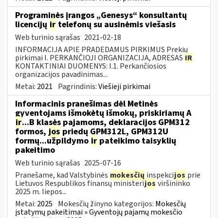
Programinės įrangos „Genesys“ konsultantų
licencijų
ir
telefonų su ausinėmis viešasis
Web turinio sąrašas
2021-02-18
INFORMACIJA APIE PRADEDAMUS PIRKIMUS Prekių
pirkimai I. PERKANČIOJI ORGANIZACIJA, ADRESAS
IR
KONTAKTINIAI DUOMENYS: I.1. Perkančiosios
organizacijos pavadinimas...
Metai:
2021
Pagrindinis:
Viešieji pirkimai
Informacinis pranešimas dėl Metinės
gyventojams išmokėtų išmokų, priskiriamų A
ir
...B klasės pajamoms, deklaracijos GPM312
formos,
jos
priedų GPM312L, GPM312U
formų...užpildymo
ir
pateikimo taisyklių
pakeitimo
Web turinio sąrašas
2025-07-16
Pranešame, kad Valstybinės
mokesčių
inspekci
jos
prie
Lietuvos Respublikos finansų ministeri
jos
viršininko
2025 m. liepos...
Metai:
2025
Mokesčių žinyno kategorijos:
Mokesčių
įstatymų pakeitimai » Gyventojų pajamų mokesčio