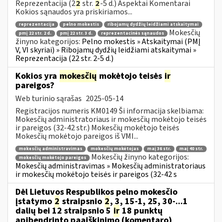
Reprezentacija (2
2
str.
2
-5 d.) Aspektai Komentarai
Kokios sąnaudos yra priskiriamos...
reprezentacija
pelno mokestis
ribojamų dydžių leidžiami atskaitymai
Mokesčių
pmį 22 str. 2 d.
pmį 22 str. 3 d.
reprezentacinės sąnaudos
žinyno kategorijos:
Pelno mokestis » Atskaitymai (PMĮ
V, VI skyriai) » Ribojamų dydžių leidžiami atskaitymai »
Reprezentacija (22 str. 2-5 d.)
Kokios yra
mokesčių
mokėtojo teisės
ir
pareigos?
Web turinio sąrašas
2025-05-14
Registracijos numeris KM0149 Ši informacija skelbiama:
Mokesčių administratoriaus ir mokesčių mokėtojo teisės
ir pareigos (32-42 str.) Mokesčių mokėtojo teisės
Mokesčių mokėtojo pareigos iš VMI...
mokesčių administravimas
mokesčių mokėtojas
maį 36 str.
maį 40 str.
Mokesčių žinyno kategorijos:
mokesčių mokėtojo pareigos
Mokesčių administravimas » Mokesčių administratoriaus
ir mokesčių mokėtojo teisės ir pareigos (32-42 s
Dėl Lietuvos Respublikos pelno mokesčio
įstatymo
2
straipsnio
2
, 3, 15-1, 25, 30-...1
dalių bei 12 straipsnio 5
ir
18 punktų
apibendrinto paaiškinimo (komentaro)