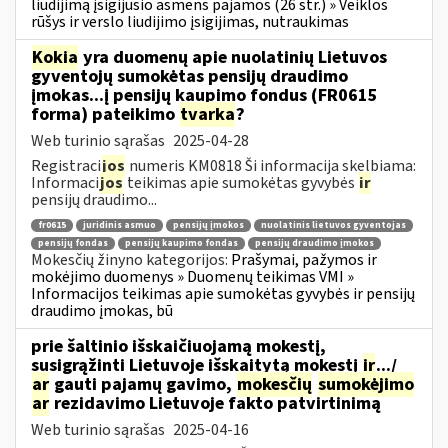
liudijimą įsigijusio asmens pajamos (26 str.) » Veiklos
rūšys ir verslo liudijimo įsigijimas, nutraukimas
Kokia
yra duomenų apie nuolatinių Lietuvos
gyventojų sumokėtas pensijų draudimo
įmokas...į pensijų kaupimo fondus (FR0615
forma) pateikimo
tvarka
?
Web turinio sąrašas
2025-04-28
Registraci
jos
numeris KM0818 Ši informacija skelbiama:
Informaci
jos
teikimas apie sumokėtas gyvybės
ir
pensijų draudimo...
fr0615
juridinis asmuo
pensijų įmokos
nuolatinis lietuvos gyventojas
pensijų fondas
pensijų kaupimo fondas
pensijų draudimo įmokos
Mokesčių žinyno kategorijos:
Prašymai, pažymos ir
mokėjimo duomenys » Duomenų teikimas VMI »
Informacijos teikimas apie sumokėtas gyvybės ir pensijų
draudimo įmokas, bū
prie šaltinio išskaičiuojamą mokestį,
susigrąžinti Lietuvoje išskaitytą mokestį
ir
.../
ar
gauti pajamų gavimo,
mokesčių
sumokėjimo
ar
rezidavimo Lietuvoje fakto patvirtinimą
Web turinio sąrašas
2025-04-16