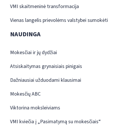
VMI skaitmeninė transformacija
Vienas langelis prievolėms valstybei sumokėti
NAUDINGA
Mokesčiai ir jų dydžiai
Atsiskaitymas grynaisiais pinigais
Dažniausiai užduodami klausimai
Mokesčių ABC
Viktorina moksleiviams
VMI kviečia į „Pasimatymą su mokesčiais“