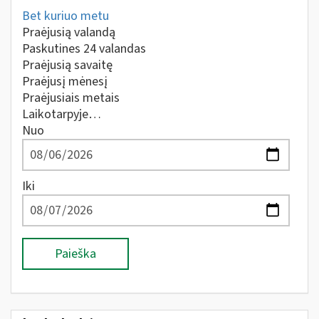
Bet kuriuo metu
Praėjusią valandą
Paskutines 24 valandas
Praėjusią savaitę
Praėjusį mėnesį
Praėjusiais metais
Laikotarpyje…
Nuo
Iki
Paieška