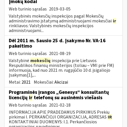
Įmokų kodai
Web turinio sąrašas
2019-03-05
Valstybinės mokesčių inspekcijos pagal Mokesčių
administravimo įstatymą administruojami mokesčiai
ir
rinkliavos: Valstybinės mokesčių inspekcijos
administruojami...
Dėl 2011 m. Sausio 25 d. Įsakymo Nr. VA-16
pakeitimo
Web turinio sąrašas
2021-08-19
Valstybinė
mokesčių
inspekcija prie Lietuvos
Respublikos finansų ministerijos (toliau – VMI prie FM)
informuoja, kad nuo 2021 m. rugpjūčio 10 d. įsigaliojo
Įsakymas[1],...
Metai:
2021
Mokesčiai:
Akcizai
Programinės įrangos „Genesys“ konsultantų
licencijų
ir
telefonų su ausinėmis viešasis
Web turinio sąrašas
2021-02-18
INFORMACIJA APIE PRADEDAMUS PIRKIMUS Prekių
pirkimai I. PERKANČIOJI ORGANIZACIJA, ADRESAS
IR
KONTAKTINIAI DUOMENYS: I.1. Perkančiosios
organizacijos pavadinimas...