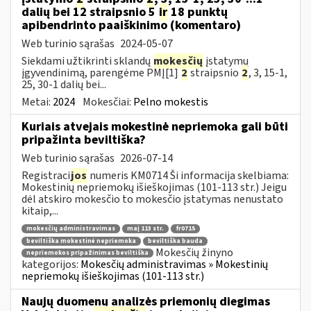
dalių bei 12 straipsnio 5
ir
18 punktų
apibendrinto paaiškinimo (komentaro)
Web turinio sąrašas
2024-05-07
Siekdami užtikrinti sklandų
mokesčių
įstatymų
įgyvendinimą, parengėme PMĮ[1]
2
straipsnio
2
, 3, 15-1,
25, 30-1 dalių bei...
Metai:
2024
Mokesčiai:
Pelno mokestis
Kuriais atvejais mokestinė nepriemoka gali būti
pripažinta beviltiška?
Web turinio sąrašas
2026-07-14
Registraci
jos
numeris KM0714 Ši informacija skelbiama:
Mokestinių nepriemokų išieškojimas (101-113 str.) Jeigu
dėl atskiro mokesčio to mokesčio įstatymas nenustato
kitaip,...
mokesčių administravimas
maį 113 str.
fr0715
beviltiška mokestinė nepriemoka
beviltiška bauda
Mokesčių žinyno
nepriemokos pripažinimas beviltiška
kategorijos:
Mokesčių administravimas » Mokestinių
nepriemokų išieškojimas (101-113 str.)
Naujų duomenų analizės priemonių diegimas