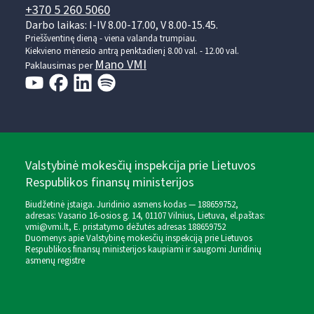
+370 5 260 5060
Darbo laikas: I-IV 8.00-17.00, V 8.00-15.45.
Prieššventinę dieną - viena valanda trumpiau.
Kiekvieno mėnesio antrą penktadienį 8.00 val. - 12.00 val.
Mano VMI
Paklausimas per
Valstybinė mokesčių inspekcija prie Lietuvos
Respublikos finansų ministerijos
Biudžetinė įstaiga. Juridinio asmens kodas — 188659752,
adresas: Vasario 16-osios g. 14, 01107 Vilnius, Lietuva, el.paštas:
vmi@vmi.lt
, E. pristatymo dėžutės adresas 188659752
Duomenys apie Valstybinę mokesčių inspekciją prie Lietuvos
Respublikos finansų ministerijos kaupiami ir saugomi Juridinių
asmenų registre