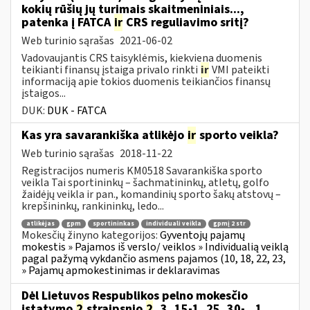
kokių rūšių jų turimais skaitmeniniais...,
patenka į FATCA
ir
CRS reguliavimo sritį?
Web turinio sąrašas
2021-06-02
Vadovaujantis CRS taisyklėmis, kiekviena duomenis
teikianti finansų įstaiga privalo rinkti
ir
VMI pateikti
informaciją apie tokios duomenis teikiančios finansų
įstaigos...
DUK:
DUK - FATCA
Kas yra savarankiška atlikėjo
ir
sporto veikla?
Web turinio sąrašas
2018-11-22
Registracijos numeris KM0518 Savarankiška sporto
veikla Tai sportininkų – šachmatininkų, atletų, golfo
žaidėjų veikla ir pan., komandinių sporto šakų atstovų –
krepšininkų, rankininkų, ledo...
atlikėjas
gpm
sportininkas
individuali veikla
gpmį 2 str
Mokesčių žinyno kategorijos:
Gyventojų pajamų
mokestis » Pajamos iš verslo/ veiklos » Individualią veiklą
pagal pažymą vykdančio asmens pajamos (10, 18, 22, 23,
» Pajamų apmokestinimas ir deklaravimas
Dėl Lietuvos Respublikos pelno mokesčio
įstatymo
2
straipsnio
2
, 3, 15-1, 25, 30-...1