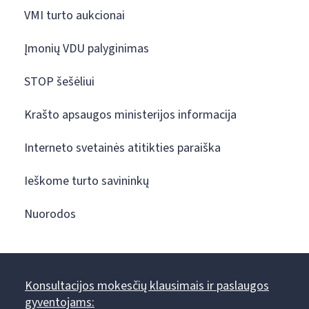
VMI turto aukcionai
Įmonių VDU palyginimas
STOP šešėliui
Krašto apsaugos ministerijos informacija
Interneto svetainės atitikties paraiška
Ieškome turto savininkų
Nuorodos
Konsultacijos mokesčių klausimais ir paslaugos
gyventojams: