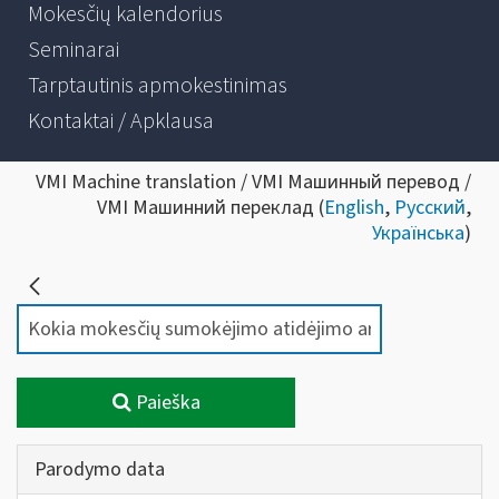
Mokesčių kalendorius
Seminarai
Tarptautinis apmokestinimas
Kontaktai / Apklausa
VMI Machine translation / VMI Машинный перевод /
VMI Машинний переклад (
English
,
Русский
,
Українська
)
Paieška
Parodymo data