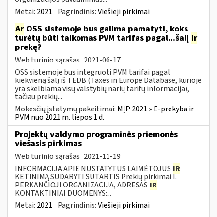
Metai:
2021
Pagrindinis:
Viešieji pirkimai
Ar
OSS sistemoje bus galima pamatyti, koks
turėtų būti taikomas PVM tarifas pagal...šalį
ir
prekę?
Web turinio sąrašas
2021-06-17
OSS sistemoje bus integruoti PVM tarifai pagal
kiekvieną šalį iš TEDB (Taxes in Europe Database, kurioje
yra skelbiama visų valstybių narių tarifų informacija),
tačiau prekių...
Mokesčių įstatymų pakeitimai:
MĮP 2021 » E-prekyba ir
PVM nuo 2021 m. liepos 1 d.
Projektų valdymo programinės priemonės
viešasis pirkimas
Web turinio sąrašas
2021-11-19
INFORMACIJA APIE NUSTATYTUS LAIMĖTOJUS
IR
KETINIMĄ SUDARYTI SUTARTIS Prekių pirkimai I.
PERKANČIOJI ORGANIZACIJA, ADRESAS
IR
KONTAKTINIAI DUOMENYS:...
Metai:
2021
Pagrindinis:
Viešieji pirkimai