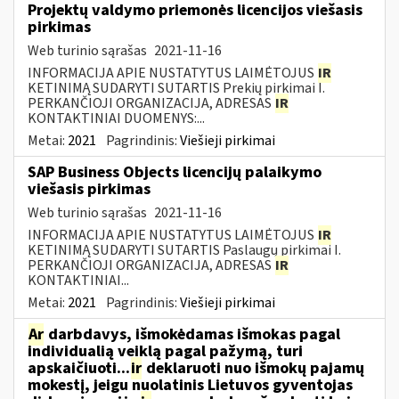
Projektų valdymo priemonės licencijos viešasis
pirkimas
Web turinio sąrašas
2021-11-16
INFORMACIJA APIE NUSTATYTUS LAIMĖTOJUS
IR
KETINIMĄ SUDARYTI SUTARTIS Prekių pirkimai I.
PERKANČIOJI ORGANIZACIJA, ADRESAS
IR
KONTAKTINIAI DUOMENYS:...
Metai:
2021
Pagrindinis:
Viešieji pirkimai
SAP Business Objects licencijų palaikymo
viešasis pirkimas
Web turinio sąrašas
2021-11-16
INFORMACIJA APIE NUSTATYTUS LAIMĖTOJUS
IR
KETINIMĄ SUDARYTI SUTARTIS Paslaugų pirkimai I.
PERKANČIOJI ORGANIZACIJA, ADRESAS
IR
KONTAKTINIAI...
Metai:
2021
Pagrindinis:
Viešieji pirkimai
Ar
darbdavys, išmokėdamas išmokas pagal
individualią veiklą pagal pažymą, turi
apskaičiuoti...
ir
deklaruoti nuo išmokų pajamų
mokestį, jeigu nuolatinis Lietuvos gyventojas