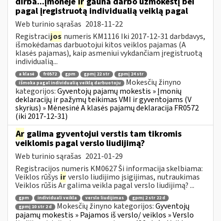
dirba...įmonėje
ir
gauna darbo užmokestį bei
pagal įregistruotą individualią veiklą pagal
Web turinio sąrašas
2018-11-22
Registraci
jos
numeris KM1116 Iki 2017-12-31 darbdavys,
išmokėdamas darbuotojui kitos veiklos pajamas (A
klasės pajamas), kaip asmeniui vykdančiam įregistruotą
individualią...
a klasė
fr0572
gpm
gpmį 22 str
gpmį 24 str
Mokesčių žinyno
išmoka pagal individualią veiklą darbuotoju
kategorijos:
Gyventojų pajamų mokestis » Įmonių
deklaracijų ir pažymų teikimas VMI ir gyventojams (V
skyrius) » Mėnesinė A klasės pajamų deklaracija FR0572
(iki 2017-12-31)
Ar
galima gyventojui verstis tam tikromis
veiklomis pagal verslo liudijimą?
Web turinio sąrašas
2021-01-29
Registracijos numeris KM0627 Ši informacija skelbiama:
Veiklos rūšys
ir
verslo liudijimo įsigijimas, nutraukimas
Veiklos rūšis Ar galima veikla pagal verslo liudijimą? ...
gpm
individuali veikla
verslo liudijimas
gpmį 2 str 22 d
Mokesčių žinyno kategorijos:
Gyventojų
gpmį 10 str 2 d
pajamų mokestis » Pajamos iš verslo/ veiklos » Verslo