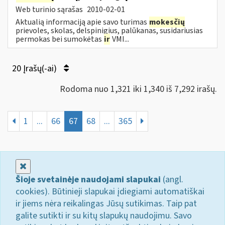
Web turinio sąrašas
2010-02-01
Aktualią informaciją apie savo turimas
mokesčių
prievoles, skolas, delspinigius, palūkanas, susidariusias
permokas bei sumokėtas
ir
VMI...
20 Įrašų(-ai)
Rodoma nuo 1,321 iki 1,340 iš 7,292 irašų.
1
...
66
67
68
...
365
Uždaryti
Šioje svetainėje naudojami slapukai
(angl.
cookies). Būtinieji slapukai įdiegiami automatiškai
ir jiems nėra reikalingas Jūsų sutikimas. Taip pat
galite sutikti ir su kitų slapukų naudojimu. Savo