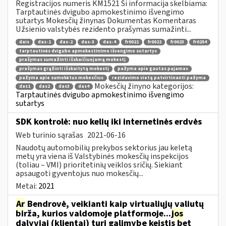
Registracijos numeris KM1521 Ši informacija skelbiama:
Tarptautinės dvigubo apmokestinimo išvengimo
sutartys Mokesčių žinynas Dokumentas Komentaras
Užsienio valstybės rezidento prašymas sumažinti...
dais
das-1
das-2
das-3
das-4
fr0021
fr0022
fr0023
fr0254
tarptautinės dvigubo apmokestinimo išvengimo sutartys
prašymas sumažinti išskaičiuojamą mokestį
prašymas grąžinti išskaitytą mokestį
pažyma apie gautas pajamas
pažyma apie sumokėtus mokesčius
rezidavimo vietą patvirtinanti pažyma
Mokesčių žinyno kategorijos:
das1
das2
das3
das4
Tarptautinės dvigubo apmokestinimo išvengimo
sutartys
SDK kontrolė: nuo kelių iki internetinės erdvės
Web turinio sąrašas
2021-06-16
Naudotų automobilių prekybos sektorius jau keletą
metų yra viena iš Valstybinės mokesčių inspekcijos
(toliau – VMI) prioritetinių veiklos sričių. Siekiant
apsaugoti gyventojus nuo mokesčių...
Metai:
2021
Ar
Bendrovė, veikianti kaip virtualiųjų valiutų
birža, kurios valdomoje platformoje...
jos
dalyviai (klientai) turi galimybę keistis bet