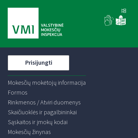
Prisijungti
Mokesčių mokėtojų informacija
Formos
Rinkmenos / Atviri duomenys
Skaičiuoklės ir pagalbininkai
Sąskaitos ir įmokų kodai
Mokesčių žinynas