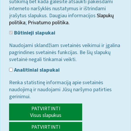
sutikimą bet kada galėsite atšaukti pakeisdami
interneto naršyklės nustatymus ir ištrindami
įrašytus slapukus. Daugiau informacijos
Slapukų
politika
;
Privatumo politika.
Būtinieji slapukai
Naudojami sklandžiam svetainės veikimui ir įgalina
pagrindines svetainės funkcijas. Be šių slapukų
svetainė negali tinkamai veikti.
Analitiniai slapukai
Renka statistinę informaciją apie svetainės
naudojimą ir naudojami Jūsų naršymo patirties
gerinimui.
PATVIRTINTI
Visus slapukus
PATVIRTINTI