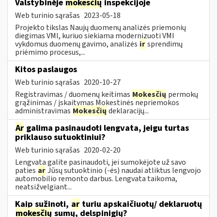
Valstybinėje
mokesčių
inspekcijoje
Web turinio sąrašas
2023-05-18
Projekto tikslas Naujų duomenų analizės priemonių
diegimas VMI, kuriuo siekiama modernizuoti VMI
vykdomus duomenų gavimo, analizės
ir
sprendimų
priėmimo procesus,...
Kitos paslaugos
Web turinio sąrašas
2020-10-27
Registravimas / duomenų keitimas
Mokesčių
permokų
grąžinimas / įskaitymas Mokestinės nepriemokos
administravimas
Mokesčių
deklaracijų...
Ar
galima pasinaudoti lengvata, jeigu turtas
priklauso sutuoktiniui?
Web turinio sąrašas
2020-02-20
Lengvata galite pasinaudoti, jei sumokėjote už savo
paties
ar
Jūsų sutuoktinio (-ės) naudai atliktus lengvojo
automobilio remonto darbus. Lengvata taikoma,
neatsižvelgiant...
Kaip sužinoti,
ar
turiu apskaičiuotų/ deklaruotų
mokesčių
sumų, delspinigių?