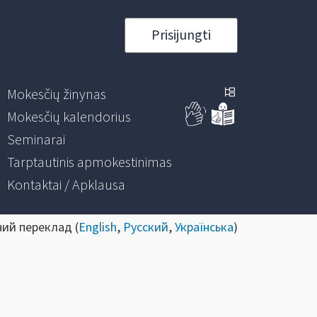
Prisijungti
Mokesčių žinynas
Mokesčių kalendorius
Seminarai
Tarptautinis apmokestinimas
Kontaktai / Apklausa
ний переклад (
English
,
Русский
,
Українська
)