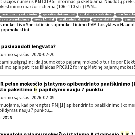
tracijos numeris KM1019 Ši informacija skelbiama: Naudotų prekių
estinimo maržos schema (106–110 str.) PVM...
aukciono organizatorius
apskaitos dokumentai
apskaitos reikalavimai
maržos sch
to turto pardavimas
meno kūriniai
antikvariniai daiktai
kolekciniai daiktai
pvmį 10
s mokestis » Specialiosios apmokestinimo PVM taisyklės » Naudotų 
ų apmokestini
 pasinaudoti lengvata?
urinio sąrašas
2020-02-20
ami susigrąžinti dalį sumokėto pajamų mokesčio turite per Elekt
šimo apie patirtas išlaidas PRC912 formą; Metinę pajamų mokesčio 
LR pelno mokesčio įstatymo apibendrinto paaiškinimo (
to pakeitimo
ir
papildymo nauju 7 punktu
urinio sąrašas
2026-02-09
muojame, kad parengtas PMĮ[1] apibendrinto paaiškinimo (komen
ildymas nauju 7 punktu,...
:
2026
gyventojų pajamų mokesčio įstatymo 8 straipsnio
2
ir
7 