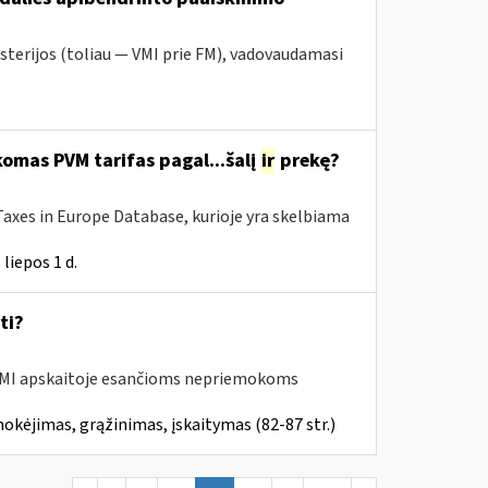
sterijos (toliau — VMI prie FM), vadovaudamasi
omas PVM tarifas pagal...šalį
ir
prekę?
Taxes in Europe Database, kurioje yra skelbiama
liepos 1 d.
ti?
MI apskaitoje esančioms nepriemokoms
kėjimas, grąžinimas, įskaitymas (82-87 str.)