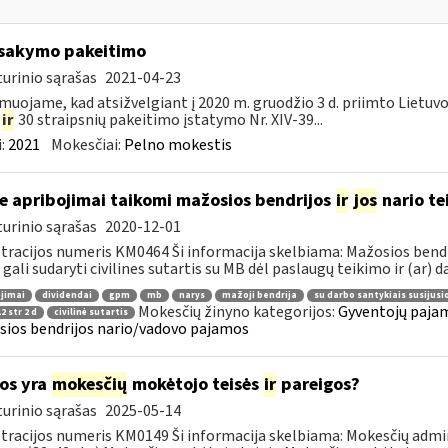
įsakymo pakeitimo
urinio sąrašas
2021-04-23
muojame, kad atsižvelgiant į 2020 m. gruodžio 3 d. priimto Lietuv
5
ir
30 straipsnių pakeitimo įstatymo Nr. XIV-39...
:
2021
Mokesčiai:
Pelno mokestis
e apribojimai taikomi mažosios bendrijos
ir
jos
nario te
urinio sąrašas
2020-12-01
tracijos numeris KM0464 Ši informacija skelbiama: Mažosios ben
 gali sudaryti civilines sutartis su MB dėl paslaugų teikimo ir (ar) da
jimai
dividendai
gpm
mb
narys
mažoji bendrija
su darbo santykiais susijus
Mokesčių žinyno kategorijos:
Gyventojų pajam
2 str 2 d
civilinė sutartis
ios bendrijos nario/vadovo pajamos
os yra
mokesčių
mokėtojo teisės
ir
pareigos?
urinio sąrašas
2025-05-14
tracijos numeris KM0149 Ši informacija skelbiama: Mokesčių admin