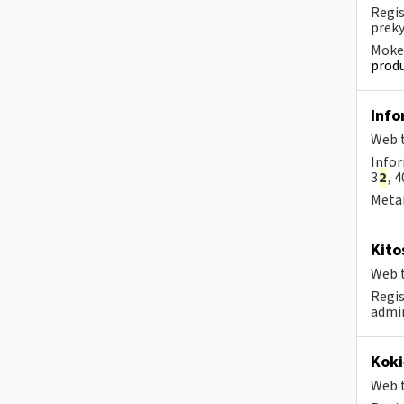
Regis
preky
Mokes
produ
Info
Web t
Infor
3
2
, 4
Metai
Kito
Web t
Regi
admi
Koki
Web t