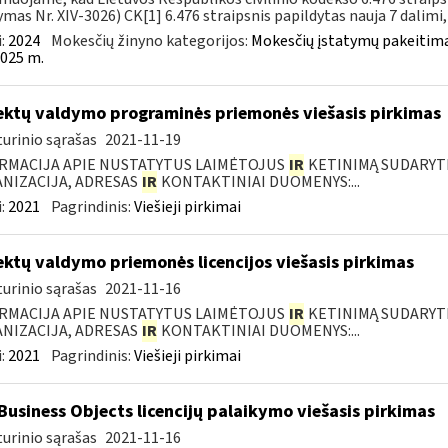
ymas Nr. XIV-3026) CK[1] 6.476 straipsnis papildytas nauja 7 dalimi, k
:
2024
Mokesčių žinyno kategorijos:
Mokesčių įstatymų pakeitima
025 m.
ektų valdymo programinės priemonės viešasis pirkimas
urinio sąrašas
2021-11-19
RMACIJA APIE NUSTATYTUS LAIMĖTOJUS
IR
KETINIMĄ SUDARYTI 
NIZACIJA, ADRESAS
IR
KONTAKTINIAI DUOMENYS:...
:
2021
Pagrindinis:
Viešieji pirkimai
ektų valdymo priemonės licencijos viešasis pirkimas
urinio sąrašas
2021-11-16
RMACIJA APIE NUSTATYTUS LAIMĖTOJUS
IR
KETINIMĄ SUDARYTI 
NIZACIJA, ADRESAS
IR
KONTAKTINIAI DUOMENYS:...
:
2021
Pagrindinis:
Viešieji pirkimai
Business Objects licencijų palaikymo viešasis pirkimas
urinio sąrašas
2021-11-16