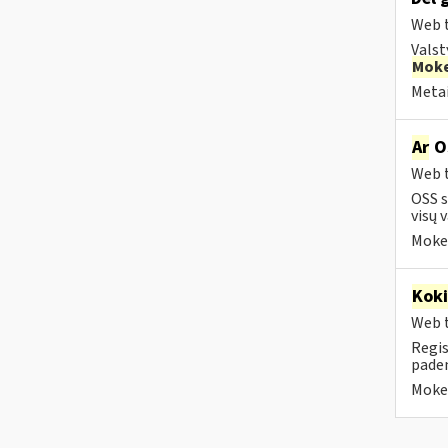
Web t
Valst
Moke
Metai
Ar
OS
Web t
OSS s
visų v
Mokes
Kok
Web t
Regis
paden
Mokes