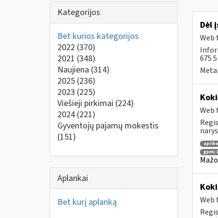
Kategorijos
Dėl 
Bet kurios kategorijos
Web t
2022
(370)
Infor
2021
(348)
675 
Naujiena
(314)
Metai
2025
(236)
2023
(225)
Koki
Viešieji pirkimai
(224)
Web t
2024
(221)
Regis
Gyventojų pajamų mokestis
narys
(151)
apribo
gpmį 1
Mažos
Aplankai
Koki
Web t
Bet kurį aplanką
Regis