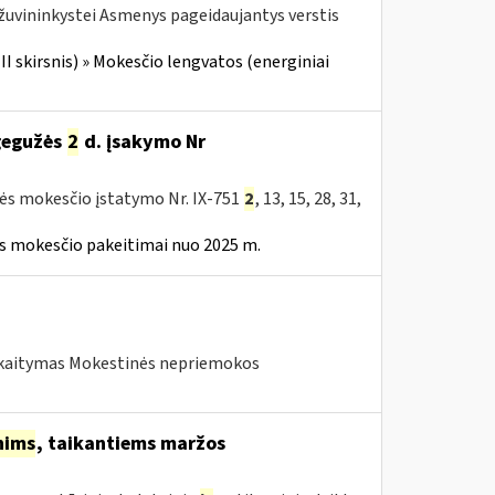
 žuvininkystei Asmenys pageidaujantys verstis
III skirsnis) » Mokesčio lengvatos (energiniai
 gegužės
2
d. įsakymo Nr
tės mokesčio įstatymo Nr. IX-751
2
, 13, 15, 28, 31,
ės mokesčio pakeitimai nuo 2025 m.
skaitymas Mokestinės nepriemokos
nims
, taikantiems maržos