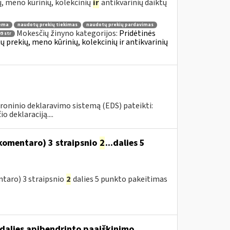
, meno kūrinių, kolekcinių
ir
antikvarinių daiktų
ema
naudotų prekių tiekimas
naudotų prekių pardavimas
Mokesčių žinyno kategorijos:
Pridėtinės
9 str
prekių, meno kūrinių, kolekcinių ir antikvarinių
roninio deklaravimo sistemą (EDS) pateikti:
deklaraciją....
komentaro) 3 straipsnio
2
...dalies 5
taro) 3 straipsnio
2
dalies 5 punkto pakeitimas
dalies apibendrinto paaiškinimo