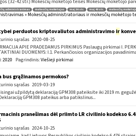
gos (32-42 str.) Mokesčių mokėtojo teisės Mokesčių mokėtojo parei
čių administravimas
mokesčių mokėtojas
maį 36 str.
maį 40 str.
mokesčių mokėtojo
istravimas » Mokesčių administratoriaus ir mokesčių mokėtojo tei
tybei perduotos kriptovaliutos administravimo
ir
konve
urinio sąrašas
2020-08-25
RMACIJA APIE PRADEDAMUS PIRKIMUS Paslaugų pirkimai I. PER
KTINIAI DUOMENYS: I.1. Perkančiosios organizacijos pavadinimas
:
2020
Pagrindinis:
Viešieji pirkimai
 bus grąžinamos permokos?
urinio sąrašas
2019-03-19
eisingai užpildytą deklaraciją GPM308 pateiksite iki 2019 m. geguž
 Deklaraciją GPM308 pateikus arba patikslinus...
rmacinis pranešimas dėl priimto LR civilinio kodekso 6.4
6
urinio sąrašas
2024-10-25
muojame, kad Lietuvos Respublikos civilinio kodekso 6.476 straips