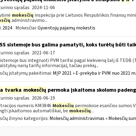
urinio sąrašas
2024-11-06
ybinė
mokesčių
inspekcija prie Lietuvos Respublikos finansų mini
sčių
administravimo...
:
2024
Mokesčiai:
Gyventojų pajamų mokestis
S sistemoje bus galima pamatyti, koks turėtų būti taik
urinio sąrašas
2021-06-17
istemoje bus integruoti PVM tarifai pagal kiekvieną šalį iš TEDB (
alstybių narių tarifų informacija), tačiau prekių...
čių įstatymų pakeitimai:
MĮP 2021 » E-prekyba ir PVM nuo 2021 m. 
ia
tvarka
mokesčių
permoka įskaitoma skoloms padeng
urinio sąrašas
2026-06-19
tracijos numeris KM3846
Mokesčių
permokose esančios sumos V
gti įskaitomos automatiškai, be
mokesčių
...
čių žinyno kategorijos:
Mokesčių administravimas » Mokesčių sumo