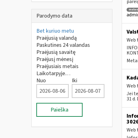
parei
mokes
admin
Parodymo data
Bet kuriuo metu
Vals
Praėjusią valandą
Web t
Paskutines 24 valandas
INFO
Praėjusią savaitę
KONTA
Praėjusį mėnesį
Metai
Praėjusiais metais
Laikotarpyje…
Kada
Nuo
Iki
Web t
Jei t
31 d.
Paieška
Info
302
Web t
Infor