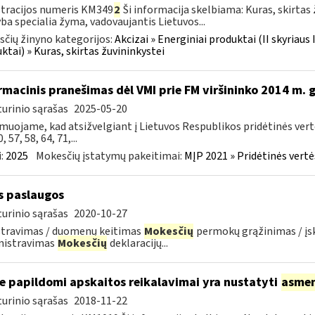
tracijos numeris KM349
2
Ši informacija skelbiama: Kuras, skirtas
ba specialia žyma, vadovaujantis Lietuvos...
čių žinyno kategorijos:
Akcizai » Energiniai produktai (II skyriaus 
ktai) » Kuras, skirtas žuvininkystei
rmacinis pranešimas dėl VMI prie FM viršininko 2014 m.
urinio sąrašas
2025-05-20
muojame, kad atsižvelgiant į Lietuvos Respublikos pridėtinės ver
0, 57, 58, 64, 71,...
:
2025
Mokesčių įstatymų pakeitimai:
MĮP 2021 » Pridėtinės vert
s paslaugos
urinio sąrašas
2020-10-27
stravimas / duomenų keitimas
Mokesčių
permokų grąžinimas / į
nistravimas
Mokesčių
deklaracijų...
e papildomi apskaitos reikalavimai yra nustatyti
asme
urinio sąrašas
2018-11-22