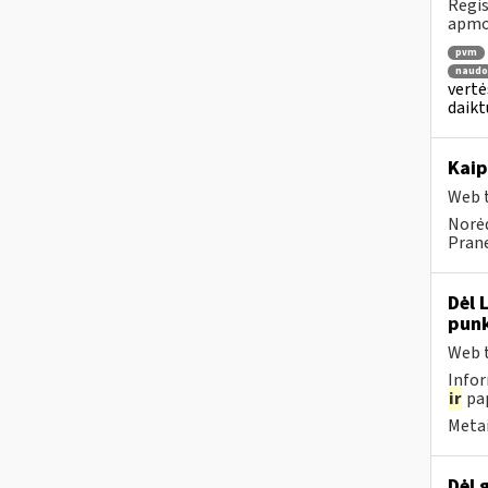
Regis
apmok
pvm
naudo
vertė
daikt
Kaip
Web t
Norėd
Prane
Dėl 
punk
Web t
Infor
ir
pap
Metai
Dėl 