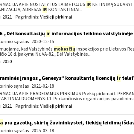
RMACIJA APIE NUSTATYTUS LAIMĖTOJUS
IR
KETINIMĄ SUDARYTI 
NIZACIJA, ADRESAS
IR
KONTAKTINIAI...
:
2021
Pagrindinis:
Viešieji pirkimai
6 „Dėl konsultacijų
ir
informacijos teikimo valstybinėje
urinio sąrašas
2020-12-15
muojame, kad Valstybinės
mokesčių
inspekcijos prie Lietuvos Res
ičio 18 d. įsakymu Nr. VA-82 „Dėl Valstybinės...
:
2020
raminės įrangos „Genesys“ konsultantų licencijų
ir
telef
urinio sąrašas
2021-02-18
RMACIJA APIE PRADEDAMUS PIRKIMUS Prekių pirkimai I. PERKA
KTINIAI DUOMENYS: I.1. Perkančiosios organizacijos pavadinimas
:
2021
Pagrindinis:
Viešieji pirkimai
ia
yra gazolių, skirtų žuvininkystei, tiekėjų leidimų išd
urinio sąrašas
2025-03-18