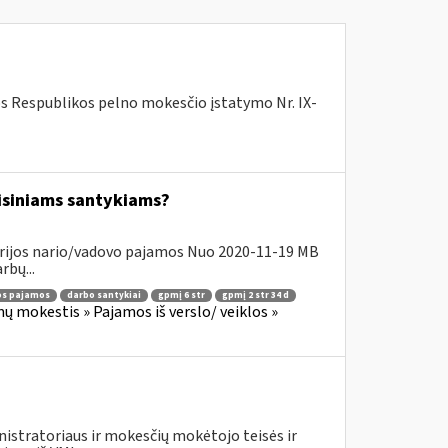
os Respublikos pelno mokesčio įstatymo Nr. IX-
isiniams santykiams?
drijos nario/vadovo pajamos Nuo 2020-11-19 MB
rbų...
ios pajamos
darbo santykiai
gpmį 6 str
gpmį 2 str 34 d
ų mokestis » Pajamos iš verslo/ veiklos »
istratoriaus ir mokesčių mokėtojo teisės ir