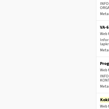
INFO
ORGA
Metai
VA-6
Web t
Infor
lapkr
Metai
Prog
Web t
INFO
KONTA
Metai
Kok
Web t