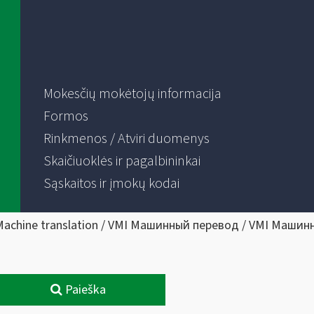
Mokesčių mokėtojų informacija
Formos
Rinkmenos / Atviri duomenys
Skaičiuoklės ir pagalbininkai
Sąskaitos ir įmokų kodai
Machine translation / VMI Машинный перевод / VMI Машин
Paieška