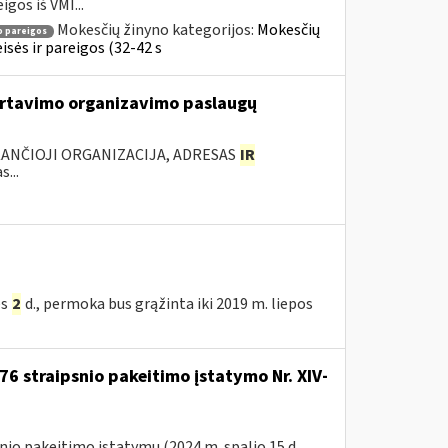
gos iš VMI...
Mokesčių žinyno kategorijos:
Mokesčių
 pareigos
sės ir pareigos (32-42 s
rtavimo organizavimo paslaugų
KANČIOJI ORGANIZACIJA, ADRESAS
IR
...
ės
2
d., permoka bus grąžinta iki 2019 m. liepos
76 straipsnio pakeitimo įstatymo Nr. XIV-
nio pakeitimo įstatymu (2024 m. spalio 15 d.