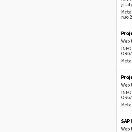
įstat
Metai
nuo 2
Proj
Web t
INFO
ORGA
Metai
Proj
Web t
INFO
ORGA
Metai
SAP 
Web t