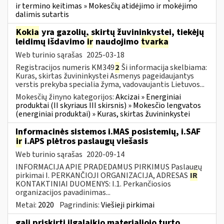
ir termino keitimas » Mokesčių atidėjimo ir mokėjimo
dalimis sutartis
Kokia
yra gazolių, skirtų žuvininkystei, tiekėjų
leidimų išdavimo
ir
naudojimo
tvarka
Web turinio sąrašas
2025-03-18
Registracijos numeris KM349
2
Ši informacija skelbiama:
Kuras, skirtas žuvininkystei Asmenys pageidaujantys
verstis prekyba specialia žyma, vadovaujantis Lietuvos...
Mokesčių žinyno kategorijos:
Akcizai » Energiniai
produktai (II skyriaus III skirsnis) » Mokesčio lengvatos
(energiniai produktai) » Kuras, skirtas žuvininkystei
Informacinės sistemos i.MAS posistemių, i.SAF
ir
i.APS plėtros paslaugų viešasis
Web turinio sąrašas
2020-09-14
INFORMACIJA APIE PRADEDAMUS PIRKIMUS Paslaugų
pirkimai I. PERKANČIOJI ORGANIZACIJA, ADRESAS
IR
KONTAKTINIAI DUOMENYS: I.1. Perkančiosios
organizacijos pavadinimas...
Metai:
2020
Pagrindinis:
Viešieji pirkimai
gali priskirti ilgalaikio materialiojo turto