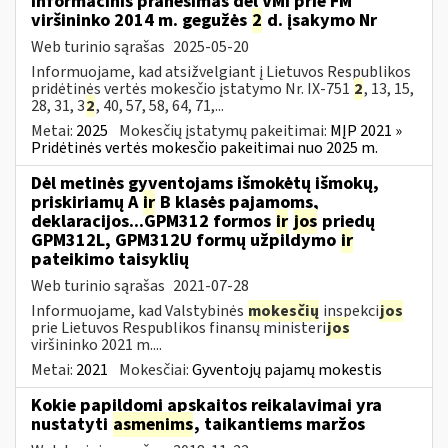
Informacinis pranešimas dėl VMI prie FM
viršininko 2014 m. gegužės
2
d. įsakymo Nr
Web turinio sąrašas
2025-05-20
Informuojame, kad atsižvelgiant į Lietuvos Respublikos
pridėtinės vertės mokesčio įstatymo Nr. IX-751
2
, 13, 15,
28, 31, 3
2
, 40, 57, 58, 64, 71,...
Metai:
2025
Mokesčių įstatymų pakeitimai:
MĮP 2021 »
Pridėtinės vertės mokesčio pakeitimai nuo 2025 m.
Dėl metinės gyventojams išmokėtų išmokų,
priskiriamų A
ir
B klasės pajamoms,
deklaracijos...GPM312 formos
ir
jos
priedų
GPM312L, GPM312U formų užpildymo
ir
pateikimo taisyklių
Web turinio sąrašas
2021-07-28
Informuojame, kad Valstybinės
mokesčių
inspekci
jos
prie Lietuvos Respublikos finansų ministeri
jos
viršininko 2021 m....
Metai:
2021
Mokesčiai:
Gyventojų pajamų mokestis
Kokie papildomi apskaitos reikalavimai yra
nustatyti
asmenims
, taikantiems maržos