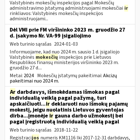
Valstybinės mokesčių inspekcijos pagal Mokesčių
administravimo įstatymą administruojami mokesčiai
ir
rinkliavos: Valstybinės mokesčių inspekcijos
administruojami...
Dėl VMI prie FM viršininko 2023 m. gruodžio 27
d. įsakymo Nr. VA-99 įsigaliojimo
Web turinio sąrašas
2024-01-03
Informuojame, kad nuo 2024 m. sausio 1 d. įsigaliojo
Valstybinės
mokesčių
inspekcijos prie Lietuvos
Respublikos finansų ministerijos viršininko 2023 m.
gruodžio 27 d....
Metai:
2024
Mokesčių įstatymų pakeitimai:
Akcizų
pakeitimai nuo 2024 m.
Ar
darbdavys, išmokėdamas išmokas pagal
individualią veiklą pagal pažymą, turi
apskaičiuoti...
ir
deklaruoti nuo išmokų pajamų
mokestį, jeigu nuolatinis Lietuvos gyventojas
dirba...įmonėje
ir
gauna darbo užmokestį bei
pagal įregistruotą individualią veiklą pagal
Web turinio sąrašas
2018-11-22
Registraci
jos
numeris KM1116 Iki 2017-12-31 darbdavys,