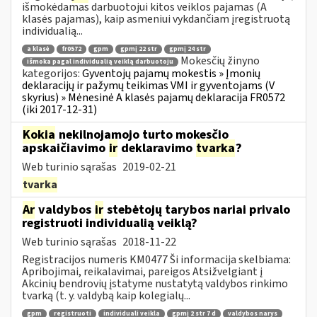
išmokėdamas darbuotojui kitos veiklos pajamas (A
klasės pajamas), kaip asmeniui vykdančiam įregistruotą
individualią...
a klasė
fr0572
gpm
gpmį 22 str
gpmį 24 str
Mokesčių žinyno
išmoka pagal individualią veiklą darbuotoju
kategorijos:
Gyventojų pajamų mokestis » Įmonių
deklaracijų ir pažymų teikimas VMI ir gyventojams (V
skyrius) » Mėnesinė A klasės pajamų deklaracija FR0572
(iki 2017-12-31)
Kokia
nekilnojamojo turto mokesčio
apskaičiavimo
ir
deklaravimo
tvarka
?
Web turinio sąrašas
2019-02-21
tvarka
Ar
valdybos
ir
stebėtojų tarybos nariai privalo
registruoti individualią veiklą?
Web turinio sąrašas
2018-11-22
Registracijos numeris KM0477 Ši informacija skelbiama:
Apribojimai, reikalavimai, pareigos Atsižvelgiant į
Akcinių bendrovių įstatyme nustatytą valdybos rinkimo
tvarką (t. y. valdybą kaip kolegialų...
gpm
registruoti
individuali veikla
gpmį 2 str 7 d
valdybos narys