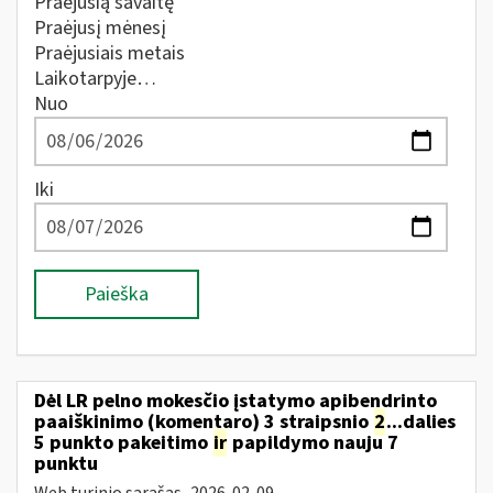
Praėjusią savaitę
Praėjusį mėnesį
Praėjusiais metais
Laikotarpyje…
Nuo
Iki
Paieška
Dėl LR pelno mokesčio įstatymo apibendrinto
paaiškinimo (komentaro) 3 straipsnio
2
...dalies
5 punkto pakeitimo
ir
papildymo nauju 7
punktu
Web turinio sąrašas
2026-02-09