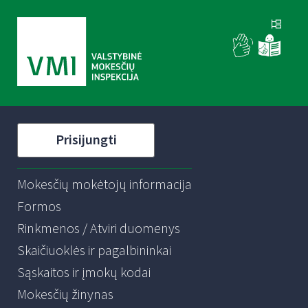
Prisijungti
Mokesčių mokėtojų informacija
Formos
Rinkmenos / Atviri duomenys
Skaičiuoklės ir pagalbininkai
Sąskaitos ir įmokų kodai
Mokesčių žinynas