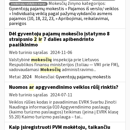
Mokesčių žinyno kategorijos:
stebėtojų valdybos narys
Gyventojų pajamų mokestis » Pajamos iš verslo/ veiklos
» Individualią veiklą pagal pažymą vykdančio asmens
pajamos (10, 18, 22, 23, » Apribojimai, reikalavimai,
pareigos
Dėl gyventojų pajamų mokesčio įstatymo 8
straipsnio
2
ir
7 dalies apibendrinto
paaiškinimo
Web turinio sąrašas
2024-11-06
Valstybinė
mokesčių
inspekcija prie Lietuvos
Respublikos finansų ministerijos (toliau — VMI prie FM),
vadovaudamasi
Mokesčių
administravimo...
Metai:
2024
Mokesčiai:
Gyventojų pajamų mokestis
Nuomos
ar
apgyvendinimo veiklos rūšį rinktis?
Web turinio sąrašas
2024-07-11
Veiklos rūšies kodas ir pavadinimas EVRK Svarbu žinoti
Naudinga informacija 010 Apgyvendinimo paslaugų
(kaimo turizmo paslaugos) teikimas (įeina į EVRK klasę
55.20) Kaimo turizmo paslauga – tai...
Kaip įsiregistruoti PVM mokėtoju, taikančiu