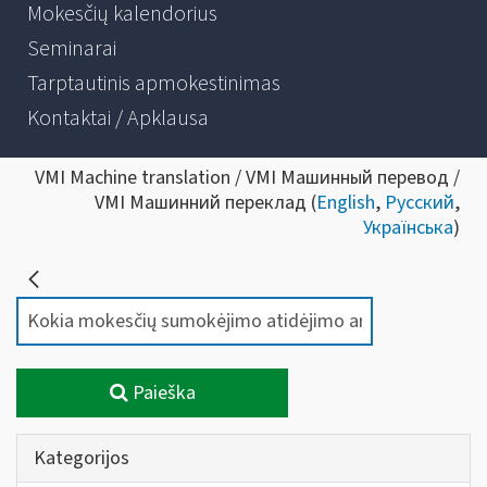
Mokesčių kalendorius
Seminarai
Tarptautinis apmokestinimas
Kontaktai / Apklausa
VMI Machine translation / VMI Машинный перевод /
VMI Машинний переклад (
English
,
Русский
,
Українська
)
Paieška
Kategorijos