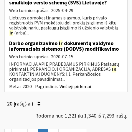
smulkiojo verslo schemą (SVS) Lietuvoje?
Web turinio sąrašas
2025-04-29
Lietuvos apmokestinamasis asmuo, kuris privalo
registruotis PVM mokėtoju dėl: prekių įsigijimo iš kitų
valstybių narių, paslaugų įsigijimo iš užsienio valstybių
ir
(arba)...
Darbo organizavimo
ir
dokumentų valdymo
informacinės sistemos (DODVS) modifikavimo
Web turinio sąrašas
2020-07-15
INFORMACIJA APIE PRADEDAMUS PIRKIMUS Paslaugų
pirkimai I. PERKANČIOJI ORGANIZACIJA, ADRESAS
IR
KONTAKTINIAI DUOMENYS: I.1. Perkančiosios
organizacijos pavadinimas...
Metai:
2020
Pagrindinis:
Viešieji pirkimai
20 Įrašų(-ai)
Rodoma nuo 1,321 iki 1,340 iš 7,293 irašų.