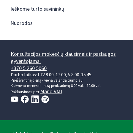
Ieškome turto savininkų
Nuorodos
Konsultacijos mokesčių klausimais ir paslaugos
gyventojams:
+370 5 260 5060
Darbo laikas: I-IV 8.00-17.00, V 8.00-15.45.
Prieššventinę dieną - viena valanda trumpiau.
Kiekvieno mėnesio antrą penktadienį 8.00 val. - 12.00 val.
Mano VMI
Paklausimas per