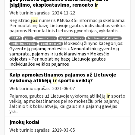
įsigijimo, eksploatavimo, remonto
ir
Web turinio sąrašas
2024-11-22
Registraci
jos
numeris KM0633 Ši informacija skelbiama:
Per nuolatinę bazę Lietuvoje gautos individualios veiklos
pajamos Nenuolatinis Lietuvos gyventojas, vykdantis...
fr0457
gpm
nenuolatinis
ilgalaikis turtas
leidžiami atskaitymai
Mokesčių žinyno kategorijos:
individuali veikla
gpmį 35 str 2 d
Gyventojų pajamų mokestis » Nenuolatinių gyventojų
samprata, pajamos ir jų deklaravimas » Mokesčio
objektas » Per nuolatinę bazę Lietuvoje gautos
individualios veiklos pajamos
Kaip apmokestinamos pajamos už Lietuvoje
vykdomą atlikėjų
ir
sporto veiklą?
Web turinio sąrašas
2021-06-07
Pajamos, gautos už Lietuvoje vykdomą atlikėjų
ir
sporto
veiklą, apmokestinamos pelno mokesčiu prie pajamų
šaltinio tik tokiu atveju, kai galutinis pajamų gavėjas
yra...
Įmokų kodai
Web turinio sąrašas
2019-03-05