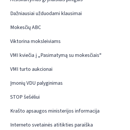
Dažniausiai užduodami klausimai
Mokesčių ABC
Viktorina moksleiviams
VMI kviečia į „Pasimatymą su mokesčiais“
VMI turto aukcionai
Įmonių VDU palyginimas
STOP šešėliui
Krašto apsaugos ministerijos informacija
Interneto svetainės atitikties paraiška