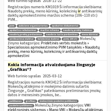
Web turinio sąrašas
2018-11-22
Registracijos numeris KM1019 Ši informacija skelbiama:
Naudotų prekių, meno kūrinių, kolekcinių
ir
antikvarinių
daiktų apmokestinimo maržos schema (106–110 str.)
PVM...
pvm
aukciono organizatorius
apskaitos dokumentai
apskaitos reikalavimai
maržos schema
naudotų prekių tiekimas
naudotų prekių pardavimas
naudoto turto pardavimas
meno kūriniai
Mokesčių
antikvariniai daiktai
kolekciniai daiktai
pvmį 109 str
žinyno kategorijos:
Pridėtinės vertės mokestis »
Specialiosios apmokestinimo PVM taisyklės » Naudotų
prekių, meno kūrinių, kolekcinių ir antikvarinių daiktų
apmokestini
Kokia
informacija atvaizduojama žingsnyje
„Grafikas“?
Web turinio sąrašas
2025-03-12
Registracijos numeris KM3412 Ši informacija skelbiama:
Mokesčių atidėjimo ir mokėjimo dalimis sutartis
Žingsnyje „ Grafikas“ pateikiamos preliminarios įmokų
datos ir mėnesinės įmokos, be...
palūkanos
grafikas
mokestinės paskolos palūkanos
Mokesčių žinyno kategorijos:
VMI
paskolos palūkanos
elektroninės sistemos » Mano VMI » Mokesčių atidėjimas