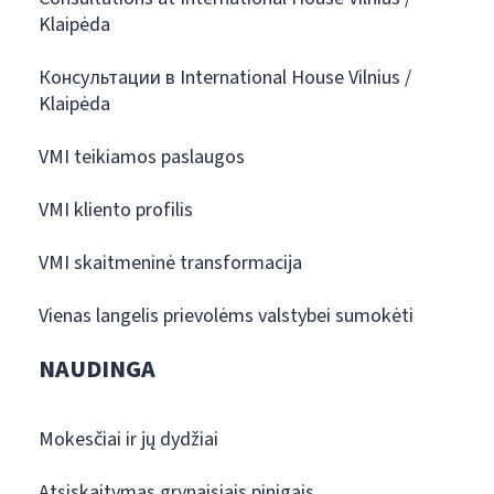
Klaipėda
Консультации в International House Vilnius /
Klaipėda
VMI teikiamos paslaugos
VMI kliento profilis
VMI skaitmeninė transformacija
Vienas langelis prievolėms valstybei sumokėti
NAUDINGA
Mokesčiai ir jų dydžiai
Atsiskaitymas grynaisiais pinigais