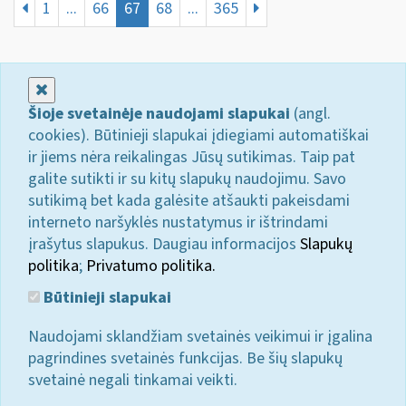
1
...
66
67
68
...
365
Uždaryti
Šioje svetainėje naudojami slapukai
(angl.
cookies). Būtinieji slapukai įdiegiami automatiškai
ir jiems nėra reikalingas Jūsų sutikimas. Taip pat
galite sutikti ir su kitų slapukų naudojimu. Savo
sutikimą bet kada galėsite atšaukti pakeisdami
interneto naršyklės nustatymus ir ištrindami
įrašytus slapukus. Daugiau informacijos
Slapukų
politika
;
Privatumo politika.
Būtinieji slapukai
Naudojami sklandžiam svetainės veikimui ir įgalina
pagrindines svetainės funkcijas. Be šių slapukų
svetainė negali tinkamai veikti.