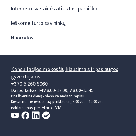
Interneto svetainės atitikties paraiška
Ieškome turto savininkų
Nuorodos
Konsultacijos mokesčių klausimais ir paslaugos
gyventojams:
+370 5 260 5060
Darbo laikas: I-IV 8.00-17.00, V 8.00-15.45.
Prieššventinę dieną - viena valanda trumpiau.
Kiekvieno mėnesio antrą penktadienį 8.00 val. - 12.00 val.
Mano VMI
Paklausimas per