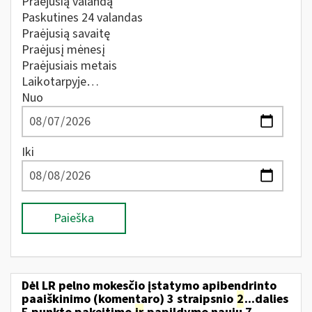
Praėjusią valandą
Paskutines 24 valandas
Praėjusią savaitę
Praėjusį mėnesį
Praėjusiais metais
Laikotarpyje…
Nuo
Iki
Paieška
Dėl LR pelno mokesčio įstatymo apibendrinto
paaiškinimo (komentaro) 3 straipsnio
2
...dalies