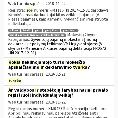
Web turinio sąrašas
2018-11-22
Registraci
jos
numeris KM1116 Iki 2017-12-31 darbdavys,
išmokėdamas darbuotojui kitos veiklos pajamas (A
klasės pajamas), kaip asmeniui vykdančiam įregistruotą
individualią...
a klasė
fr0572
gpm
gpmį 22 str
gpmį 24 str
Mokesčių žinyno
išmoka pagal individualią veiklą darbuotoju
kategorijos:
Gyventojų pajamų mokestis » Įmonių
deklaracijų ir pažymų teikimas VMI ir gyventojams (V
skyrius) » Mėnesinė A klasės pajamų deklaracija FR0572
(iki 2017-12-31)
Kokia
nekilnojamojo turto mokesčio
apskaičiavimo
ir
deklaravimo
tvarka
?
Web turinio sąrašas
2019-02-21
tvarka
Ar
valdybos
ir
stebėtojų tarybos nariai privalo
registruoti individualią veiklą?
Web turinio sąrašas
2018-11-22
Registracijos numeris KM0477 Ši informacija skelbiama:
Apribojimai, reikalavimai, pareigos Atsižvelgiant į
Akcinių bendrovių įstatyme nustatytą valdybos rinkimo