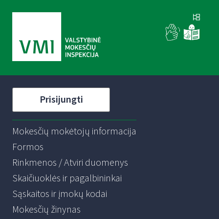
Prisijungti
Mokesčių mokėtojų informacija
Formos
Rinkmenos / Atviri duomenys
Skaičiuoklės ir pagalbininkai
Sąskaitos ir įmokų kodai
Mokesčių žinynas