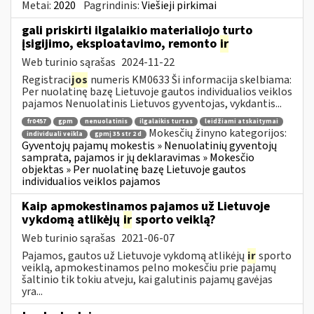
Metai:
2020
Pagrindinis:
Viešieji pirkimai
gali priskirti ilgalaikio materialiojo turto
įsigijimo, eksploatavimo, remonto
ir
Web turinio sąrašas
2024-11-22
Registraci
jos
numeris KM0633 Ši informacija skelbiama:
Per nuolatinę bazę Lietuvoje gautos individualios veiklos
pajamos Nenuolatinis Lietuvos gyventojas, vykdantis...
fr0457
gpm
nenuolatinis
ilgalaikis turtas
leidžiami atskaitymai
Mokesčių žinyno kategorijos:
individuali veikla
gpmį 35 str 2 d
Gyventojų pajamų mokestis » Nenuolatinių gyventojų
samprata, pajamos ir jų deklaravimas » Mokesčio
objektas » Per nuolatinę bazę Lietuvoje gautos
individualios veiklos pajamos
Kaip apmokestinamos pajamos už Lietuvoje
vykdomą atlikėjų
ir
sporto veiklą?
Web turinio sąrašas
2021-06-07
Pajamos, gautos už Lietuvoje vykdomą atlikėjų
ir
sporto
veiklą, apmokestinamos pelno mokesčiu prie pajamų
šaltinio tik tokiu atveju, kai galutinis pajamų gavėjas
yra...