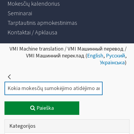
Mokesčių kalendorius
Seminarai
Tarptautinis apmokestinimas
Kontaktai / Apklausa
VMI Machine translation / VMI Машинный перевод /
VMI Машинний переклад (
English
,
Русский
,
Українська
)
Paieška
Kategorijos