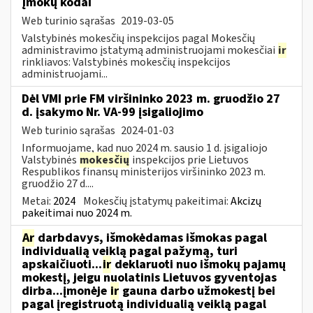
Įmokų kodai
Web turinio sąrašas
2019-03-05
Valstybinės mokesčių inspekcijos pagal Mokesčių
administravimo įstatymą administruojami mokesčiai
ir
rinkliavos: Valstybinės mokesčių inspekcijos
administruojami...
Dėl VMI prie FM viršininko 2023 m. gruodžio 27
d. įsakymo Nr. VA-99 įsigaliojimo
Web turinio sąrašas
2024-01-03
Informuojame, kad nuo 2024 m. sausio 1 d. įsigaliojo
Valstybinės
mokesčių
inspekcijos prie Lietuvos
Respublikos finansų ministerijos viršininko 2023 m.
gruodžio 27 d....
Metai:
2024
Mokesčių įstatymų pakeitimai:
Akcizų
pakeitimai nuo 2024 m.
Ar
darbdavys, išmokėdamas išmokas pagal
individualią veiklą pagal pažymą, turi
apskaičiuoti...
ir
deklaruoti nuo išmokų pajamų
mokestį, jeigu nuolatinis Lietuvos gyventojas
dirba...įmonėje
ir
gauna darbo užmokestį bei
pagal įregistruotą individualią veiklą pagal