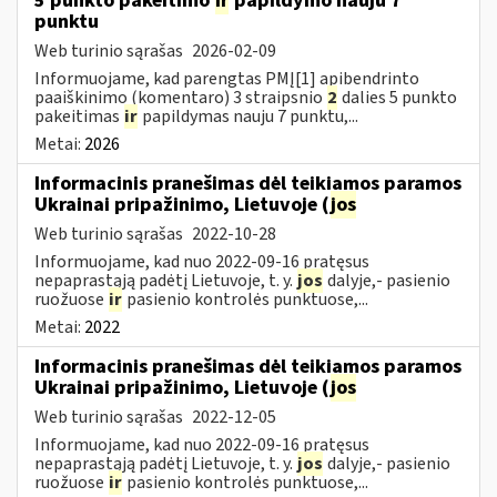
5 punkto pakeitimo
ir
papildymo nauju 7
punktu
Web turinio sąrašas
2026-02-09
Informuojame, kad parengtas PMĮ[1] apibendrinto
paaiškinimo (komentaro) 3 straipsnio
2
dalies 5 punkto
pakeitimas
ir
papildymas nauju 7 punktu,...
Metai:
2026
Informacinis pranešimas dėl teikiamos paramos
Ukrainai pripažinimo, Lietuvoje (
jos
Web turinio sąrašas
2022-10-28
Informuojame, kad nuo 2022-09-16 pratęsus
nepaprastąją padėtį Lietuvoje, t. y.
jos
dalyje,- pasienio
ruožuose
ir
pasienio kontrolės punktuose,...
Metai:
2022
Informacinis pranešimas dėl teikiamos paramos
Ukrainai pripažinimo, Lietuvoje (
jos
Web turinio sąrašas
2022-12-05
Informuojame, kad nuo 2022-09-16 pratęsus
nepaprastąją padėtį Lietuvoje, t. y.
jos
dalyje,- pasienio
ruožuose
ir
pasienio kontrolės punktuose,...