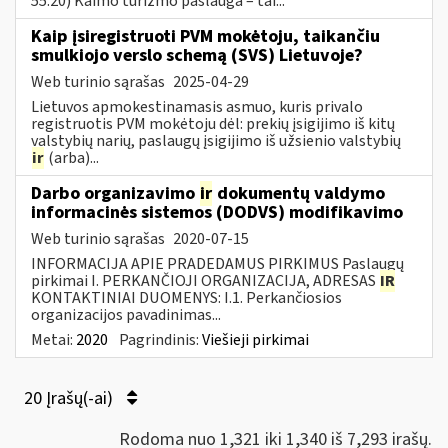
55.20) Kaimo turizmo paslauga – tai...
Kaip įsiregistruoti PVM mokėtoju, taikančiu
smulkiojo verslo schemą (SVS) Lietuvoje?
Web turinio sąrašas
2025-04-29
Lietuvos apmokestinamasis asmuo, kuris privalo
registruotis PVM mokėtoju dėl: prekių įsigijimo iš kitų
valstybių narių, paslaugų įsigijimo iš užsienio valstybių
ir
(arba)...
Darbo organizavimo
ir
dokumentų valdymo
informacinės sistemos (DODVS) modifikavimo
Web turinio sąrašas
2020-07-15
INFORMACIJA APIE PRADEDAMUS PIRKIMUS Paslaugų
pirkimai I. PERKANČIOJI ORGANIZACIJA, ADRESAS
IR
KONTAKTINIAI DUOMENYS: I.1. Perkančiosios
organizacijos pavadinimas...
Metai:
2020
Pagrindinis:
Viešieji pirkimai
20 Įrašų(-ai)
Rodoma nuo 1,321 iki 1,340 iš 7,293 irašų.