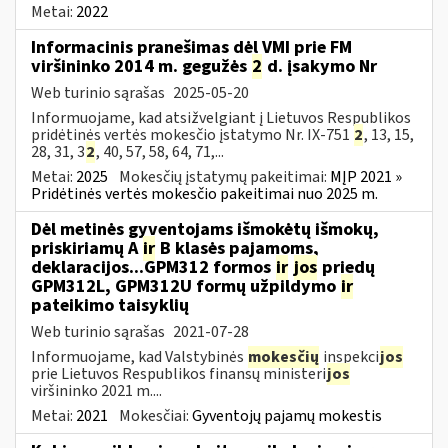
Metai:
2022
Informacinis pranešimas dėl VMI prie FM
viršininko 2014 m. gegužės
2
d. įsakymo Nr
Web turinio sąrašas
2025-05-20
Informuojame, kad atsižvelgiant į Lietuvos Respublikos
pridėtinės vertės mokesčio įstatymo Nr. IX-751
2
, 13, 15,
28, 31, 3
2
, 40, 57, 58, 64, 71,...
Metai:
2025
Mokesčių įstatymų pakeitimai:
MĮP 2021 »
Pridėtinės vertės mokesčio pakeitimai nuo 2025 m.
Dėl metinės gyventojams išmokėtų išmokų,
priskiriamų A
ir
B klasės pajamoms,
deklaracijos...GPM312 formos
ir
jos
priedų
GPM312L, GPM312U formų užpildymo
ir
pateikimo taisyklių
Web turinio sąrašas
2021-07-28
Informuojame, kad Valstybinės
mokesčių
inspekci
jos
prie Lietuvos Respublikos finansų ministeri
jos
viršininko 2021 m....
Metai:
2021
Mokesčiai:
Gyventojų pajamų mokestis