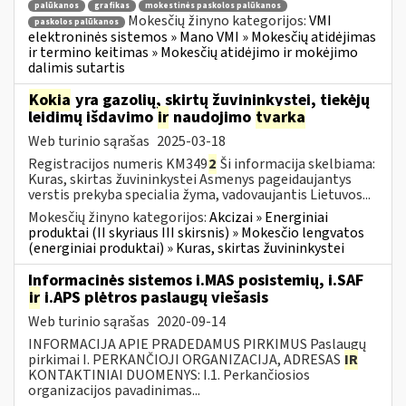
palūkanos
grafikas
mokestinės paskolos palūkanos
Mokesčių žinyno kategorijos:
VMI
paskolos palūkanos
elektroninės sistemos » Mano VMI » Mokesčių atidėjimas
ir termino keitimas » Mokesčių atidėjimo ir mokėjimo
dalimis sutartis
Kokia
yra gazolių, skirtų žuvininkystei, tiekėjų
leidimų išdavimo
ir
naudojimo
tvarka
Web turinio sąrašas
2025-03-18
Registracijos numeris KM349
2
Ši informacija skelbiama:
Kuras, skirtas žuvininkystei Asmenys pageidaujantys
verstis prekyba specialia žyma, vadovaujantis Lietuvos...
Mokesčių žinyno kategorijos:
Akcizai » Energiniai
produktai (II skyriaus III skirsnis) » Mokesčio lengvatos
(energiniai produktai) » Kuras, skirtas žuvininkystei
Informacinės sistemos i.MAS posistemių, i.SAF
ir
i.APS plėtros paslaugų viešasis
Web turinio sąrašas
2020-09-14
INFORMACIJA APIE PRADEDAMUS PIRKIMUS Paslaugų
pirkimai I. PERKANČIOJI ORGANIZACIJA, ADRESAS
IR
KONTAKTINIAI DUOMENYS: I.1. Perkančiosios
organizacijos pavadinimas...