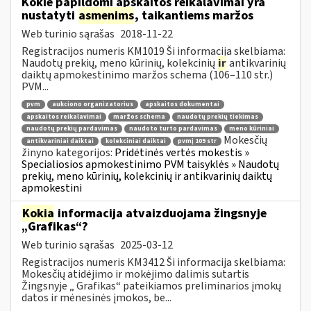
Kokie papildomi apskaitos reikalavimai yra
nustatyti
asmenims
, taikantiems maržos
Web turinio sąrašas
2018-11-22
Registracijos numeris KM1019 Ši informacija skelbiama:
Naudotų prekių, meno kūrinių, kolekcinių
ir
antikvarinių
daiktų apmokestinimo maržos schema (106–110 str.)
PVM...
pvm
aukciono organizatorius
apskaitos dokumentai
apskaitos reikalavimai
maržos schema
naudotų prekių tiekimas
naudotų prekių pardavimas
naudoto turto pardavimas
meno kūriniai
Mokesčių
antikvariniai daiktai
kolekciniai daiktai
pvmį 109 str
žinyno kategorijos:
Pridėtinės vertės mokestis »
Specialiosios apmokestinimo PVM taisyklės » Naudotų
prekių, meno kūrinių, kolekcinių ir antikvarinių daiktų
apmokestini
Kokia
informacija atvaizduojama žingsnyje
„Grafikas“?
Web turinio sąrašas
2025-03-12
Registracijos numeris KM3412 Ši informacija skelbiama:
Mokesčių atidėjimo ir mokėjimo dalimis sutartis
Žingsnyje „ Grafikas“ pateikiamos preliminarios įmokų
datos ir mėnesinės įmokos, be...