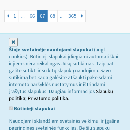
1
...
66
67
68
...
365
Uždaryti
Šioje svetainėje naudojami slapukai
(angl.
cookies). Būtinieji slapukai įdiegiami automatiškai
ir jiems nėra reikalingas Jūsų sutikimas. Taip pat
galite sutikti ir su kitų slapukų naudojimu. Savo
sutikimą bet kada galėsite atšaukti pakeisdami
interneto naršyklės nustatymus ir ištrindami
įrašytus slapukus. Daugiau informacijos
Slapukų
politika
;
Privatumo politika.
Būtinieji slapukai
Naudojami sklandžiam svetainės veikimui ir įgalina
pagrindines svetainės funkcijas. Be šių slapukų