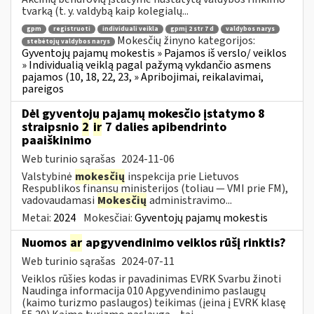
tvarką (t. y. valdybą kaip kolegialų...
gpm
registruoti
individuali veikla
gpmį 2 str 7 d
valdybos narys
Mokesčių žinyno kategorijos:
stebėtojų valdybos narys
Gyventojų pajamų mokestis » Pajamos iš verslo/ veiklos
» Individualią veiklą pagal pažymą vykdančio asmens
pajamos (10, 18, 22, 23, » Apribojimai, reikalavimai,
pareigos
Dėl gyventojų pajamų mokesčio įstatymo 8
straipsnio
2
ir
7 dalies apibendrinto
paaiškinimo
Web turinio sąrašas
2024-11-06
Valstybinė
mokesčių
inspekcija prie Lietuvos
Respublikos finansų ministerijos (toliau — VMI prie FM),
vadovaudamasi
Mokesčių
administravimo...
Metai:
2024
Mokesčiai:
Gyventojų pajamų mokestis
Nuomos
ar
apgyvendinimo veiklos rūšį rinktis?
Web turinio sąrašas
2024-07-11
Veiklos rūšies kodas ir pavadinimas EVRK Svarbu žinoti
Naudinga informacija 010 Apgyvendinimo paslaugų
(kaimo turizmo paslaugos) teikimas (įeina į EVRK klasę