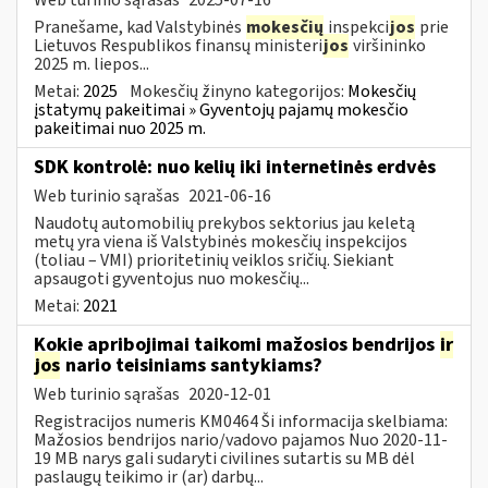
Pranešame, kad Valstybinės
mokesčių
inspekci
jos
prie
Lietuvos Respublikos finansų ministeri
jos
viršininko
2025 m. liepos...
Metai:
2025
Mokesčių žinyno kategorijos:
Mokesčių
įstatymų pakeitimai » Gyventojų pajamų mokesčio
pakeitimai nuo 2025 m.
SDK kontrolė: nuo kelių iki internetinės erdvės
Web turinio sąrašas
2021-06-16
Naudotų automobilių prekybos sektorius jau keletą
metų yra viena iš Valstybinės mokesčių inspekcijos
(toliau – VMI) prioritetinių veiklos sričių. Siekiant
apsaugoti gyventojus nuo mokesčių...
Metai:
2021
Kokie apribojimai taikomi mažosios bendrijos
ir
jos
nario teisiniams santykiams?
Web turinio sąrašas
2020-12-01
Registracijos numeris KM0464 Ši informacija skelbiama:
Mažosios bendrijos nario/vadovo pajamos Nuo 2020-11-
19 MB narys gali sudaryti civilines sutartis su MB dėl
paslaugų teikimo ir (ar) darbų...