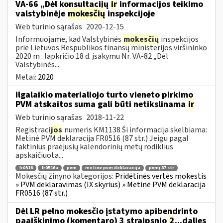
VA-66 „Dėl konsultacijų
ir
informacijos teikimo
valstybinėje
mokesčių
inspekcijoje
Web turinio sąrašas
2020-12-15
Informuojame, kad Valstybinės
mokesčių
inspekcijos
prie Lietuvos Respublikos finansų ministerijos viršininko
2020 m . lapkričio 18 d. įsakymu Nr. VA-82 „Dėl
Valstybinės...
Metai:
2020
ilgalaikio materialiojo turto vieneto pirkimo
PVM atskaitos suma gali būti netikslinama
ir
Web turinio sąrašas
2018-11-22
Registraci
jos
numeris KM1138 Ši informacija skelbiama:
Metinė PVM deklaracija FR0516 (87 str.) Jeigu pagal
faktinius praėjusių kalendorinių metų rodiklius
apskaičiuota...
fr0516
fr0516a
pvm
metinė pvm deklaracija
pvmį 87 str
Mokesčių žinyno kategorijos:
Pridėtinės vertės mokestis
» PVM deklaravimas (IX skyrius) » Metinė PVM deklaracija
FR0516 (87 str.)
Dėl LR pelno mokesčio įstatymo apibendrinto
paaiškinimo (komentaro) 3 straipsnio
2
...dalies