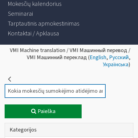
Mokesčių kalendorius
Seminarai
Tarptautinis apmokestinimas
Kontaktai / Apklausa
VMI Machine translation / VMI Машинный перевод /
VMI Машинний переклад (
English
,
Русский
,
Українська
)
Paieška
Kategorijos