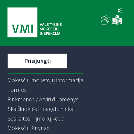
Prisijungti
Mokesčių mokėtojų informacija
Formos
Rinkmenos / Atviri duomenys
Skaičiuoklės ir pagalbininkai
Sąskaitos ir įmokų kodai
Mokesčių žinynas