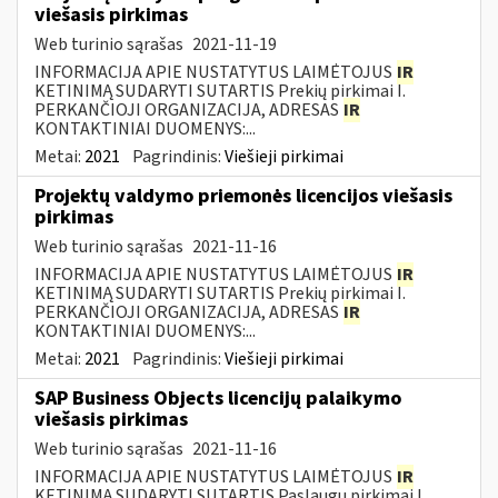
viešasis pirkimas
Web turinio sąrašas
2021-11-19
INFORMACIJA APIE NUSTATYTUS LAIMĖTOJUS
IR
KETINIMĄ SUDARYTI SUTARTIS Prekių pirkimai I.
PERKANČIOJI ORGANIZACIJA, ADRESAS
IR
KONTAKTINIAI DUOMENYS:...
Metai:
2021
Pagrindinis:
Viešieji pirkimai
Projektų valdymo priemonės licencijos viešasis
pirkimas
Web turinio sąrašas
2021-11-16
INFORMACIJA APIE NUSTATYTUS LAIMĖTOJUS
IR
KETINIMĄ SUDARYTI SUTARTIS Prekių pirkimai I.
PERKANČIOJI ORGANIZACIJA, ADRESAS
IR
KONTAKTINIAI DUOMENYS:...
Metai:
2021
Pagrindinis:
Viešieji pirkimai
SAP Business Objects licencijų palaikymo
viešasis pirkimas
Web turinio sąrašas
2021-11-16
INFORMACIJA APIE NUSTATYTUS LAIMĖTOJUS
IR
KETINIMĄ SUDARYTI SUTARTIS Paslaugų pirkimai I.