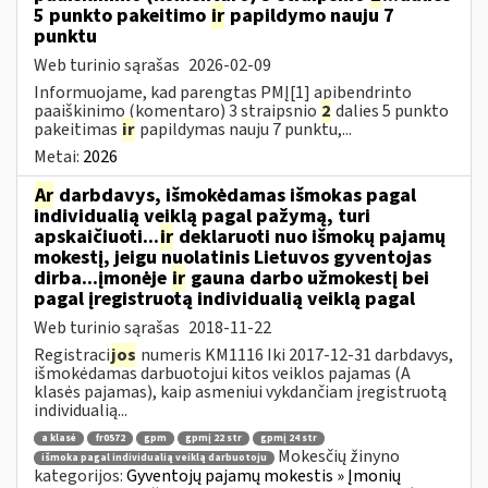
5 punkto pakeitimo
ir
papildymo nauju 7
punktu
Web turinio sąrašas
2026-02-09
Informuojame, kad parengtas PMĮ[1] apibendrinto
paaiškinimo (komentaro) 3 straipsnio
2
dalies 5 punkto
pakeitimas
ir
papildymas nauju 7 punktu,...
Metai:
2026
Ar
darbdavys, išmokėdamas išmokas pagal
individualią veiklą pagal pažymą, turi
apskaičiuoti...
ir
deklaruoti nuo išmokų pajamų
mokestį, jeigu nuolatinis Lietuvos gyventojas
dirba...įmonėje
ir
gauna darbo užmokestį bei
pagal įregistruotą individualią veiklą pagal
Web turinio sąrašas
2018-11-22
Registraci
jos
numeris KM1116 Iki 2017-12-31 darbdavys,
išmokėdamas darbuotojui kitos veiklos pajamas (A
klasės pajamas), kaip asmeniui vykdančiam įregistruotą
individualią...
a klasė
fr0572
gpm
gpmį 22 str
gpmį 24 str
Mokesčių žinyno
išmoka pagal individualią veiklą darbuotoju
kategorijos:
Gyventojų pajamų mokestis » Įmonių