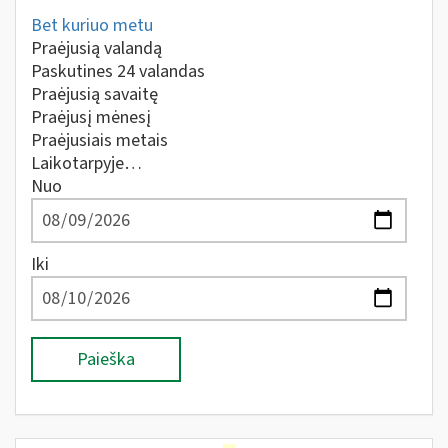
Bet kuriuo metu
Praėjusią valandą
Paskutines 24 valandas
Praėjusią savaitę
Praėjusį mėnesį
Praėjusiais metais
Laikotarpyje…
Nuo
Iki
Paieška