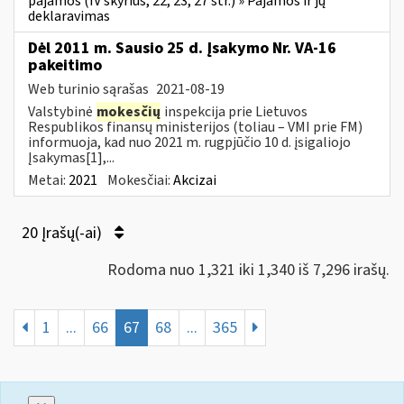
pajamos (IV skyrius, 22, 23, 27 str.) » Pajamos ir jų
deklaravimas
Dėl 2011 m. Sausio 25 d. Įsakymo Nr. VA-16
pakeitimo
Web turinio sąrašas
2021-08-19
Valstybinė
mokesčių
inspekcija prie Lietuvos
Respublikos finansų ministerijos (toliau – VMI prie FM)
informuoja, kad nuo 2021 m. rugpjūčio 10 d. įsigaliojo
Įsakymas[1],...
Metai:
2021
Mokesčiai:
Akcizai
20 Įrašų(-ai)
Rodoma nuo 1,321 iki 1,340 iš 7,296 irašų.
1
...
66
67
68
...
365