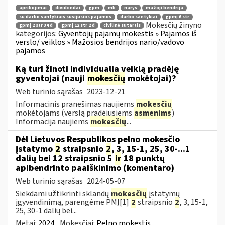
apribojimai
dividendai
gpm
mb
narys
mažoji bendrija
su darbo santykiais susijusios pajamos
darbo santykiai
gpmį 6 str
Mokesčių žinyno
gpmį 2 str 34 d
gpmį 12 str 2 d
civilinė sutartis
kategorijos:
Gyventojų pajamų mokestis » Pajamos iš
verslo/ veiklos » Mažosios bendrijos nario/vadovo
pajamos
Ką turi žinoti individualią veiklą pradėję
gyventojai (nauji
mokesčių
mokėtojai)?
Web turinio sąrašas
2023-12-21
Informacinis pranešimas naujiems
mokesčių
mokėtojams (verslą pradėjusiems
asmenims
)
Informacija naujiems
mokesčių
...
Dėl Lietuvos Respublikos pelno mokesčio
įstatymo
2
straipsnio
2
, 3, 15-1, 25, 30-...1
dalių bei 12 straipsnio 5
ir
18 punktų
apibendrinto paaiškinimo (komentaro)
Web turinio sąrašas
2024-05-07
Siekdami užtikrinti sklandų
mokesčių
įstatymų
įgyvendinimą, parengėme PMĮ[1]
2
straipsnio
2
, 3, 15-1,
25, 30-1 dalių bei...
Metai:
2024
Mokesčiai:
Pelno mokestis