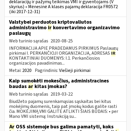
deklaracijų ir pažymų teikimas VMI ir gyventojams (V
skyrius) » Mėnesinė A klasės pajamų deklaracija FR0572
(iki 2017-12-31)
Valstybei perduotos kriptovaliutos
administravimo
ir
konvertavimo organizavimo
paslaugų
Web turinio sąrašas
2020-08-25
INFORMACIJA APIE PRADEDAMUS PIRKIMUS Paslaugų
pirkimai I. PERKANČIOJI ORGANIZACIJA, ADRESAS
IR
KONTAKTINIAI DUOMENYS: I.1. Perkančiosios
organizacijos pavadinimas...
Metai:
2020
Pagrindinis:
Viešieji pirkimai
Kaip sumokėti mokesčius, administracines
baudas
ar
kitas įmokas?
Web turinio sąrašas
2019-03-22
Biudžeto pajamų surenkamąsias sąskaitas bei kitus
mokėjimų duomenis, taip pat įmokų kodus galite rasti
čia. MOKĖJIMĄ VMI GALITE ATLIKTI ŠIAIS BŪDAIS: • per
Mano VMI sistemą: Instrukciją su...
Ar
OSS sistemoje bus galima pamatyti, koks