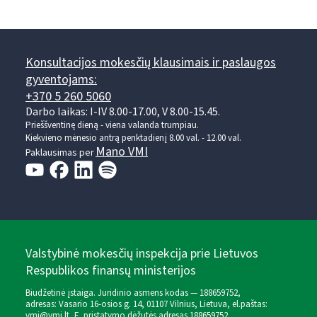
Konsultacijos mokesčių klausimais ir paslaugos
gyventojams:
+370 5 260 5060
Darbo laikas: I-IV 8.00-17.00, V 8.00-15.45.
Prieššventinę dieną - viena valanda trumpiau.
Kiekvieno mėnesio antrą penktadienį 8.00 val. - 12.00 val.
Mano VMI
Paklausimas per
Valstybinė mokesčių inspekcija prie Lietuvos
Respublikos finansų ministerijos
Biudžetinė įstaiga. Juridinio asmens kodas — 188659752,
adresas: Vasario 16-osios g. 14, 01107 Vilnius, Lietuva, el.paštas:
vmi@vmi.lt
, E. pristatymo dėžutės adresas 188659752