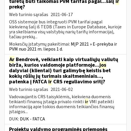
turėtų būti taikomas PVM tarifas pagal...šalį
ir
prekę?
Web turinio sąrašas
2021-06-17
OSS sistemoje bus integruoti PVM tarifai pagal
kiekvieną šalį iš TEDB (Taxes in Europe Database, kurioje
yra skelbiama visų valstybių narių tarifų informacija),
tačiau prekių...
Mokesčių įstatymų pakeitimai:
MĮP 2021 » E-prekyba ir
PVM nuo 2021 m. liepos 1 d.
Ar
Bendrovė, veikianti kaip virtualiųjų valiutų
birža, kurios valdomoje platformoje...
jos
dalyviai (klientai) turi galimybę keistis bet
kokių rūšių jų turimais skaitmeniniais...,
patenka į FATCA
ir
CRS reguliavimo sritį?
Web turinio sąrašas
2021-06-02
Vadovaujantis CRS taisyklėmis, kiekviena duomenis
teikianti finansų įstaiga privalo rinkti
ir
VMI pateikti
informaciją apie tokios duomenis teikiančios finansų
įstaigos...
DUK:
DUK - FATCA
Projektų valdymo programinės priemonės