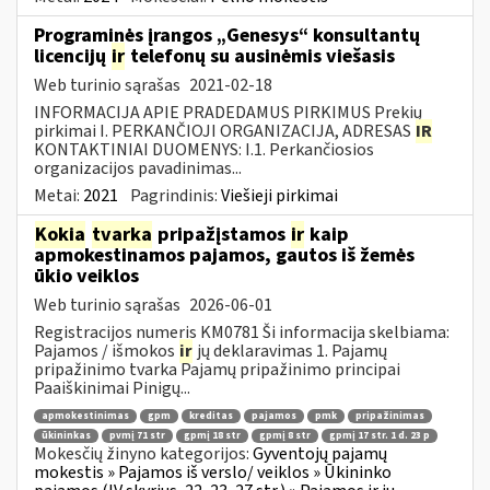
Programinės įrangos „Genesys“ konsultantų
licencijų
ir
telefonų su ausinėmis viešasis
Web turinio sąrašas
2021-02-18
INFORMACIJA APIE PRADEDAMUS PIRKIMUS Prekių
pirkimai I. PERKANČIOJI ORGANIZACIJA, ADRESAS
IR
KONTAKTINIAI DUOMENYS: I.1. Perkančiosios
organizacijos pavadinimas...
Metai:
2021
Pagrindinis:
Viešieji pirkimai
Kokia
tvarka
pripažįstamos
ir
kaip
apmokestinamos pajamos, gautos iš žemės
ūkio veiklos
Web turinio sąrašas
2026-06-01
Registracijos numeris KM0781 Ši informacija skelbiama:
Pajamos / išmokos
ir
jų deklaravimas 1. Pajamų
pripažinimo tvarka Pajamų pripažinimo principai
Paaiškinimai Pinigų...
apmokestinimas
gpm
kreditas
pajamos
pmk
pripažinimas
ūkininkas
pvmį 71 str
gpmį 18 str
gpmį 8 str
gpmį 17 str. 1 d. 23 p
Mokesčių žinyno kategorijos:
Gyventojų pajamų
mokestis » Pajamos iš verslo/ veiklos » Ūkininko