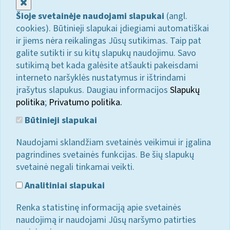
Uždaryti
Šioje svetainėje naudojami slapukai
(angl.
cookies). Būtinieji slapukai įdiegiami automatiškai
ir jiems nėra reikalingas Jūsų sutikimas. Taip pat
galite sutikti ir su kitų slapukų naudojimu. Savo
sutikimą bet kada galėsite atšaukti pakeisdami
interneto naršyklės nustatymus ir ištrindami
įrašytus slapukus. Daugiau informacijos
Slapukų
politika
;
Privatumo politika.
Būtinieji slapukai
Naudojami sklandžiam svetainės veikimui ir įgalina
pagrindines svetainės funkcijas. Be šių slapukų
svetainė negali tinkamai veikti.
Analitiniai slapukai
Renka statistinę informaciją apie svetainės
naudojimą ir naudojami Jūsų naršymo patirties