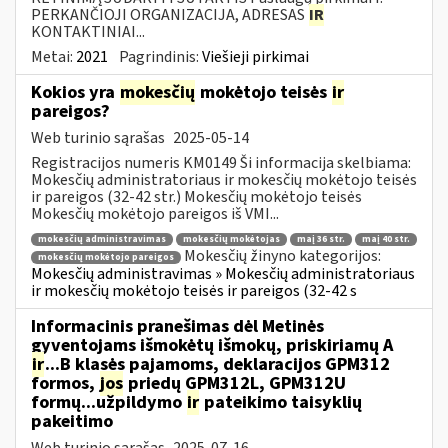
PERKANČIOJI ORGANIZACIJA, ADRESAS
IR
KONTAKTINIAI...
Metai:
2021
Pagrindinis:
Viešieji pirkimai
Kokios yra
mokesčių
mokėtojo teisės
ir
pareigos?
Web turinio sąrašas
2025-05-14
Registracijos numeris KM0149 Ši informacija skelbiama:
Mokesčių administratoriaus ir mokesčių mokėtojo teisės
ir pareigos (32-42 str.) Mokesčių mokėtojo teisės
Mokesčių mokėtojo pareigos iš VMI...
mokesčių administravimas
mokesčių mokėtojas
maį 36 str.
maį 40 str.
Mokesčių žinyno kategorijos:
mokesčių mokėtojo pareigos
Mokesčių administravimas » Mokesčių administratoriaus
ir mokesčių mokėtojo teisės ir pareigos (32-42 s
Informacinis pranešimas dėl Metinės
gyventojams išmokėtų išmokų, priskiriamų A
ir
...B klasės pajamoms, deklaracijos GPM312
formos,
jos
priedų GPM312L, GPM312U
formų...užpildymo
ir
pateikimo taisyklių
pakeitimo
Web turinio sąrašas
2025-07-16