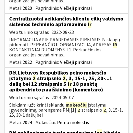
organizacijos pavadinimas...
Metai:
2020
Pagrindinis:
Viešieji pirkimai
Centralizuotai veikiančios klientų eilių valdymo
sistemos techninio aptarnavimo
ir
Web turinio sąrašas
2022-08-23
INFORMACIJA APIE PRADEDAMUS PIRKIMUS Paslaugų
pirkimai I. PERKANČIOJI ORGANIZACIJA, ADRESAS
IR
KONTAKTINIAI DUOMENYS: I.1. Perkančiosios
organizacijos pavadinimas...
Metai:
2022
Pagrindinis:
Viešieji pirkimai
Dėl Lietuvos Respublikos pelno mokesčio
įstatymo
2
straipsnio
2
, 3, 15-1, 25, 30-...1
dalių bei 12 straipsnio 5
ir
18 punktų
apibendrinto paaiškinimo (komentaro)
Web turinio sąrašas
2024-05-07
Siekdami užtikrinti sklandų
mokesčių
įstatymų
įgyvendinimą, parengėme PMĮ[1]
2
straipsnio
2
, 3, 15-1,
25, 30-1 dalių bei...
Metai:
2024
Mokesčiai:
Pelno mokestis