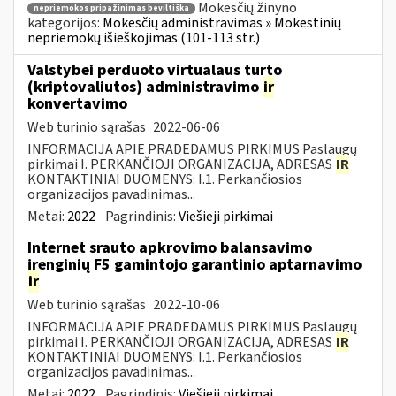
Mokesčių žinyno
nepriemokos pripažinimas beviltiška
kategorijos:
Mokesčių administravimas » Mokestinių
nepriemokų išieškojimas (101-113 str.)
Valstybei perduoto virtualaus turto
(kriptovaliutos) administravimo
ir
konvertavimo
Web turinio sąrašas
2022-06-06
INFORMACIJA APIE PRADEDAMUS PIRKIMUS Paslaugų
pirkimai I. PERKANČIOJI ORGANIZACIJA, ADRESAS
IR
KONTAKTINIAI DUOMENYS: I.1. Perkančiosios
organizacijos pavadinimas...
Metai:
2022
Pagrindinis:
Viešieji pirkimai
Internet srauto apkrovimo balansavimo
įrenginių F5 gamintojo garantinio aptarnavimo
ir
Web turinio sąrašas
2022-10-06
INFORMACIJA APIE PRADEDAMUS PIRKIMUS Paslaugų
pirkimai I. PERKANČIOJI ORGANIZACIJA, ADRESAS
IR
KONTAKTINIAI DUOMENYS: I.1. Perkančiosios
organizacijos pavadinimas...
Metai:
2022
Pagrindinis:
Viešieji pirkimai