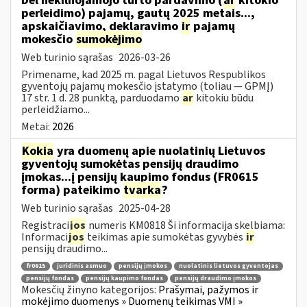
Dėl nekilnojamojo turto pardavimo (
ar
kitokio
perleidimo) pajamų, gautų 2025 metais...,
apskaičiavimo, deklaravimo
ir
pajamų
mokesčio
sumokėjimo
Web turinio sąrašas
2026-03-26
Primename, kad 2025 m. pagal Lietuvos Respublikos
gyventojų pajamų mokesčio įstatymo (toliau — GPMĮ)
17 str. 1 d. 28 punktą, parduodamo
ar
kitokiu būdu
perleidžiamo...
Metai:
2026
Kokia
yra duomenų apie nuolatinių Lietuvos
gyventojų sumokėtas pensijų draudimo
įmokas...į pensijų kaupimo fondus (FR0615
forma) pateikimo
tvarka
?
Web turinio sąrašas
2025-04-28
Registraci
jos
numeris KM0818 Ši informacija skelbiama:
Informaci
jos
teikimas apie sumokėtas gyvybės
ir
pensijų draudimo...
fr0615
juridinis asmuo
pensijų įmokos
nuolatinis lietuvos gyventojas
pensijų fondas
pensijų kaupimo fondas
pensijų draudimo įmokos
Mokesčių žinyno kategorijos:
Prašymai, pažymos ir
mokėjimo duomenys » Duomenų teikimas VMI »