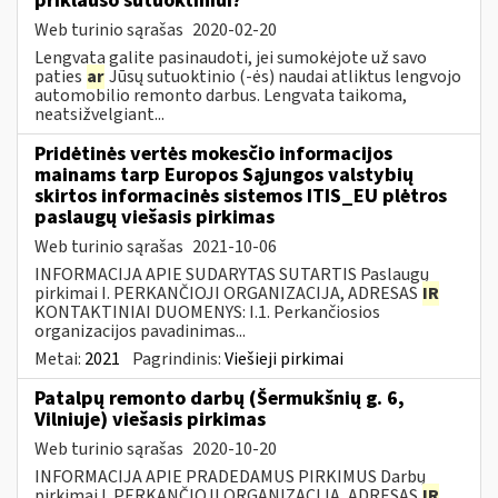
priklauso sutuoktiniui?
Web turinio sąrašas
2020-02-20
Lengvata galite pasinaudoti, jei sumokėjote už savo
paties
ar
Jūsų sutuoktinio (-ės) naudai atliktus lengvojo
automobilio remonto darbus. Lengvata taikoma,
neatsižvelgiant...
Pridėtinės vertės mokesčio informacijos
mainams tarp Europos Sąjungos valstybių
skirtos informacinės sistemos ITIS_EU plėtros
paslaugų viešasis pirkimas
Web turinio sąrašas
2021-10-06
INFORMACIJA APIE SUDARYTAS SUTARTIS Paslaugų
pirkimai I. PERKANČIOJI ORGANIZACIJA, ADRESAS
IR
KONTAKTINIAI DUOMENYS: I.1. Perkančiosios
organizacijos pavadinimas...
Metai:
2021
Pagrindinis:
Viešieji pirkimai
Patalpų remonto darbų (Šermukšnių g. 6,
Vilniuje) viešasis pirkimas
Web turinio sąrašas
2020-10-20
INFORMACIJA APIE PRADEDAMUS PIRKIMUS Darbų
pirkimai I. PERKANČIOJI ORGANIZACIJA, ADRESAS
IR