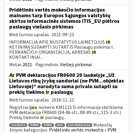
Pridėtinės vertės mokesčio informacijos
mainams tarp Europos Sąjungos valstybių
skirtos informacinės sistemos ITIS_EU plėtros
paslaugų viešasis pirkimas
Web turinio sąrašas
2021-09-23
INFORMACIJA APIE NUSTATYTUS LAIMĖTOJUS
IR
KETINIMĄ SUDARYTI SUTARTIS Paslaugų pirkimai I.
PERKANČIOJI ORGANIZACIJA, ADRESAS
IR
KONTAKTINIAI...
Metai:
2021
Pagrindinis:
Viešieji pirkimai
Ar
PVM deklaracijos FR0600 20 laukelyje „Už
Lietuvos ribų įvykę sandoriai (ne PVM...objektas
Lietuvoje)“ nurodyta suma privalo sutapti su
prekių tiekimo
ir
paslaugų
Web turinio sąrašas
2018-11-22
Registraci
jos
numeris KM1115 Ši informacija skelbiama:
PVM deklaracija FR0600 (84-86 str., 88-89 str., 115-3 str.)
Prekių tiekimo
ir
paslaugų...
Mokesčių
ataskaita
fr0564
fr0600
pvm
pvm deklaracija
žinyno kategorijos:
Pridėtinės vertės mokestis » PVM