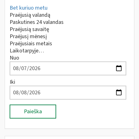
Bet kuriuo metu
Praėjusią valandą
Paskutines 24 valandas
Praėjusią savaitę
Praėjusį mėnesį
Praėjusiais metais
Laikotarpyje…
Nuo
Iki
Paieška