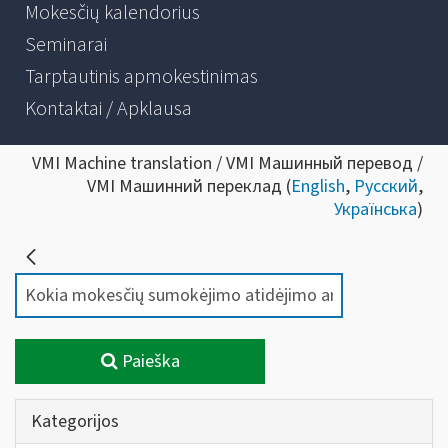
Mokesčių kalendorius
Seminarai
Tarptautinis apmokestinimas
Kontaktai / Apklausa
VMI Machine translation / VMI Машинный перевод /
VMI Машинний переклад (
English
,
Русский
,
Українська
)
Paieška
Kategorijos