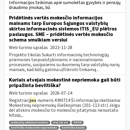
Informacijos teikimas apie sumokėtas gyvybės ir pensijų
draudimo įmokas, bū
Pridėtinės vertės mokesčio informacijos
mainams tarp Europos Sąjungos valstybių
skirtos informacinės sistemos ITIS_EU plėtros
paslaugos. SME – pridėtinės vertės mokesčio
schema smulkiam verslui
Web turinio sąrašas
2023-11-28
Projekto tikslas Sukurti informacinių technologijų
priemones tarpvalstybiniams ir nacionaliniams
procesams, susijusiems su duomenų tarp valstybių narių
mainais, kad būtų galima užtikrinti tinkamą...
Kuriais atvejais mokestinė nepriemoka gali būti
pripažinta beviltiška?
Web turinio sąrašas
2026-07-14
Registraci
jos
numeris KM0714 Ši informacija skelbiama:
Mokestinių nepriemokų išieškojimas (101-113 str.) Jeigu
dėl atskiro mokesčio to mokesčio įstatymas nenustato
kitaip,...
mokesčių administravimas
maį 113 str.
fr0715
beviltiška mokestinė nepriemoka
beviltiška bauda