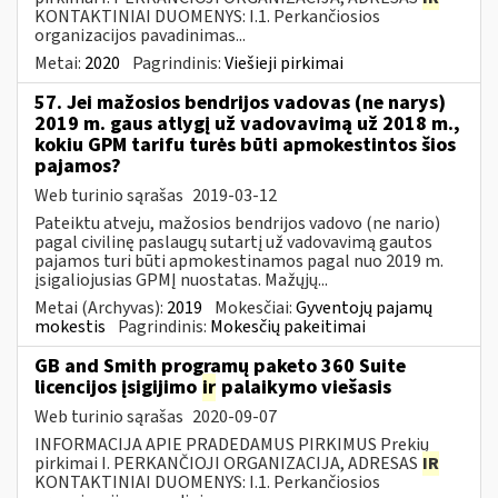
KONTAKTINIAI DUOMENYS: I.1. Perkančiosios
organizacijos pavadinimas...
Metai:
2020
Pagrindinis:
Viešieji pirkimai
57. Jei mažosios bendrijos vadovas (ne narys)
2019 m. gaus atlygį už vadovavimą už 2018 m.,
kokiu GPM tarifu turės būti apmokestintos šios
pajamos?
Web turinio sąrašas
2019-03-12
Pateiktu atveju, mažosios bendrijos vadovo (ne nario)
pagal civilinę paslaugų sutartį už vadovavimą gautos
pajamos turi būti apmokestinamos pagal nuo 2019 m.
įsigaliojusias GPMĮ nuostatas. Mažųjų...
Metai (Archyvas):
2019
Mokesčiai:
Gyventojų pajamų
mokestis
Pagrindinis:
Mokesčių pakeitimai
GB and Smith programų paketo 360 Suite
licencijos įsigijimo
ir
palaikymo viešasis
Web turinio sąrašas
2020-09-07
INFORMACIJA APIE PRADEDAMUS PIRKIMUS Prekių
pirkimai I. PERKANČIOJI ORGANIZACIJA, ADRESAS
IR
KONTAKTINIAI DUOMENYS: I.1. Perkančiosios