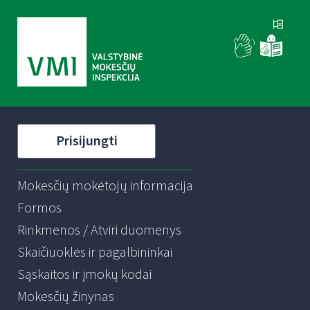
Prisijungti
Mokesčių mokėtojų informacija
Formos
Rinkmenos / Atviri duomenys
Skaičiuoklės ir pagalbininkai
Sąskaitos ir įmokų kodai
Mokesčių žinynas