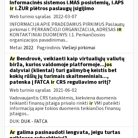
Informacinės sistemos i.MAS posistemių, i.APS
ir
i.ŽUR plėtros paslaugų įsigijimo
Web turinio sąrašas
2022-03-07
INFORMACIJA APIE PRADEDAMUS PIRKIMUS Paslaugų
pirkimai I. PERKANČIOJI ORGANIZACIJA, ADRESAS
IR
KONTAKTINIAI DUOMENYS: I.1. Perkančiosios
organizacijos pavadinimas...
Metai:
2022
Pagrindinis:
Viešieji pirkimai
Ar
Bendrovė, veikianti kaip virtualiųjų valiutų
birža, kurios valdomoje platformoje...
jos
dalyviai (klientai) turi galimybę keistis bet
kokių rūšių jų turimais skaitmeniniais...,
patenka į FATCA
ir
CRS reguliavimo sritį?
Web turinio sąrašas
2021-06-02
Vadovaujantis CRS taisyklėmis, kiekviena duomenis
teikianti finansų įstaiga privalo rinkti
ir
VMI pateikti
informaciją apie tokios duomenis teikiančios finansų
įstaigos...
DUK:
DUK - FATCA
Ar
galima pasinaudoti lengvata, jeigu turtas