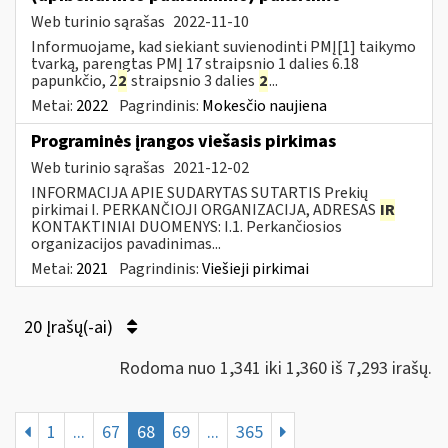
Web turinio sąrašas
2022-11-10
Informuojame, kad siekiant suvienodinti PMĮ[1] taikymo
tvarką, parengtas PMĮ 17 straipsnio 1 dalies 6.18
papunkčio, 2
2
straipsnio 3 dalies
2
...
Metai:
2022
Pagrindinis:
Mokesčio naujiena
Programinės įrangos viešasis pirkimas
Web turinio sąrašas
2021-12-02
INFORMACIJA APIE SUDARYTAS SUTARTIS Prekių
pirkimai I. PERKANČIOJI ORGANIZACIJA, ADRESAS
IR
KONTAKTINIAI DUOMENYS: I.1. Perkančiosios
organizacijos pavadinimas...
Metai:
2021
Pagrindinis:
Viešieji pirkimai
20 Įrašų(-ai)
Rodoma nuo 1,341 iki 1,360 iš 7,293 irašų.
1
...
67
68
69
...
365