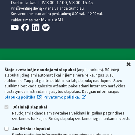
Darbo laikas: I-IV 8.00-17.00, V 8.00-15.45.
Prieššventinę dieną - viena valanda trumpiau.
Kiekvieno mėnesio antrą penktadienį 8.00 val. - 12.00 val.
Mano VMI
Paklausimas per
Valstybinė mokesčių inspekcija prie Lietuvos
U
Respublikos finansų ministerijos
Šioje svetainėje naudojami slapukai
(angl. cookies). Būtinieji
slapukai įdiegiami automatiškai ir jiems nėra reikalingas Jūsų
Biudžetinė įstaiga. Juridinio asmens kodas — 188659752,
sutikimas. Taip pat galite sutikti ir su kitų slapukų naudojimu. Savo
adresas: Vasario 16-osios g. 14, 01107 Vilnius, Lietuva, el.paštas:
sutikimą bet kada galėsite atšaukti pakeisdami interneto naršyklės
vmi@vmi.lt
, E. pristatymo dėžutės adresas 188659752
nustatymus ir ištrindami įrašytus slapukus. Daugiau informacijos
Duomenys apie Valstybinę mokesčių inspekciją prie Lietuvos
Slapukų politika
;
Privatumo politika.
Respublikos finansų ministerijos kaupiami ir saugomi Juridinių
asmenų registre
Būtinieji slapukai
Naudojami sklandžiam svetainės veikimui ir įgalina pagrindines
svetainės funkcijas. Be šių slapukų svetainė negali tinkamai veikti.
Analitiniai slapukai
Renka statistinę informaciją apie svetainės naudojimą ir