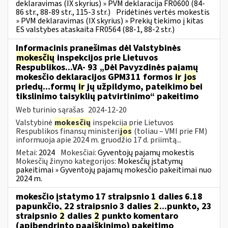
deklaravimas (IX skyrius) » PVM deklaracija FR0600 (84-
86 str., 88-89 str., 115-3 str.)
Pridėtinės vertės mokestis
» PVM deklaravimas (IX skyrius) » Prekių tiekimo į kitas
ES valstybes ataskaita FR0564 (88-1, 88-2 str.)
Informacinis pranešimas dėl Valstybinės
mokesčių
inspekcijos prie Lietuvos
Respublikos...VA- 93 „Dėl Pavyzdinės pajamų
mokesčio deklaracijos GPM311 formos
ir
jos
priedų...formų
ir
jų užpildymo, pateikimo bei
tikslinimo taisyklių patvirtinimo“ pakeitimo
Web turinio sąrašas
2024-12-20
Valstybinė
mokesčių
inspekcija prie Lietuvos
Respublikos finansų ministeri
jos
(toliau – VMI prie FM)
informuoja apie 2024 m. gruodžio 17 d. priimtą...
Metai:
2024
Mokesčiai:
Gyventojų pajamų mokestis
Mokesčių žinyno kategorijos:
Mokesčių įstatymų
pakeitimai » Gyventojų pajamų mokesčio pakeitimai nuo
2024 m.
mokesčio įstatymo 17 straipsnio 1 dalies 6.18
papunkčio, 22 straipsnio 3 dalies
2
...punkto, 23
straipsnio
2
dalies
2
punkto komentaro
(apibendrinto paaiškinimo) pakeitimo