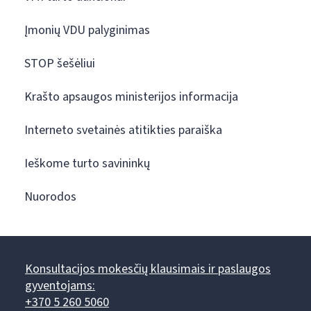
Įmonių VDU palyginimas
STOP šešėliui
Krašto apsaugos ministerijos informacija
Interneto svetainės atitikties paraiška
Ieškome turto savininkų
Nuorodos
Konsultacijos mokesčių klausimais ir paslaugos
gyventojams:
+370 5 260 5060