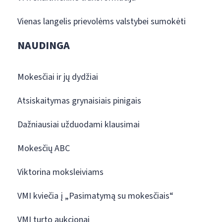
Vienas langelis prievolėms valstybei sumokėti
NAUDINGA
Mokesčiai ir jų dydžiai
Atsiskaitymas grynaisiais pinigais
Dažniausiai užduodami klausimai
Mokesčių ABC
Viktorina moksleiviams
VMI kviečia į „Pasimatymą su mokesčiais“
VMI turto aukcionai