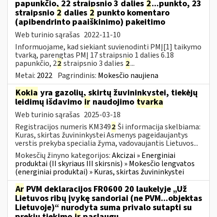
papunkčio, 22 straipsnio 3 dalies
2
...punkto, 23
straipsnio
2
dalies
2
punkto komentaro
(apibendrinto paaiškinimo) pakeitimo
Web turinio sąrašas
2022-11-10
Informuojame, kad siekiant suvienodinti PMĮ[1] taikymo
tvarką, parengtas PMĮ 17 straipsnio 1 dalies 6.18
papunkčio, 2
2
straipsnio 3 dalies
2
...
Metai:
2022
Pagrindinis:
Mokesčio naujiena
Kokia
yra gazolių, skirtų žuvininkystei, tiekėjų
leidimų išdavimo
ir
naudojimo
tvarka
Web turinio sąrašas
2025-03-18
Registracijos numeris KM349
2
Ši informacija skelbiama:
Kuras, skirtas žuvininkystei Asmenys pageidaujantys
verstis prekyba specialia žyma, vadovaujantis Lietuvos...
Mokesčių žinyno kategorijos:
Akcizai » Energiniai
produktai (II skyriaus III skirsnis) » Mokesčio lengvatos
(energiniai produktai) » Kuras, skirtas žuvininkystei
Ar
PVM deklaracijos FR0600 20 laukelyje „Už
Lietuvos ribų įvykę sandoriai (ne PVM...objektas
Lietuvoje)“ nurodyta suma privalo sutapti su
prekių tiekimo
ir
paslaugų