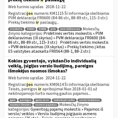
Web turinio sąrašas
2018-11-22
Registraci
jos
numeris KM1115 Ši informacija skelbiama:
PVM deklaracija FR0600 (84-86 str., 88-89 str., 115-3 str.)
Prekių tiekimo
ir
paslaugų...
Mokesčių
ataskaita
fr0564
fr0600
pvm
pvm deklaracija
žinyno kategorijos:
Pridėtinės vertės mokestis » PVM
deklaravimas (IX skyrius) » PVM deklaracija FR0600 (84-
86 str., 88-89 str., 115-3 str.)
Pridėtinės vertės mokestis
» PVM deklaravimas (IX skyrius) » Prekių tiekimo į kitas
ES valstybes ataskaita FR0564 (88-1, 88-2 str.)
Kokios gyventojo, vykdančio individualią
veiklą, įsigijus verslo liudijimą, pareigos
išmokėjus nuomos išmokas?
Web turinio sąrašas
2024-11-22
Registraci
jos
numeris KM0614 Ši informacija skelbiama:
Teisės, pareigos
ir
apribojimai Nuo 2018-01-01 už
nekilnojamojo turto nuomą gautos pajamos...
gpm
pareigos
gpmį 22 str
individuali veikla
verslo liudijimas
Mokesčių žinyno
nuomos išmokos
nuomos pajamos
kategorijos:
Gyventojų pajamų mokestis » Pajamos iš
verslo/ veiklos » Verslo liudijimą įsigijusio asmens