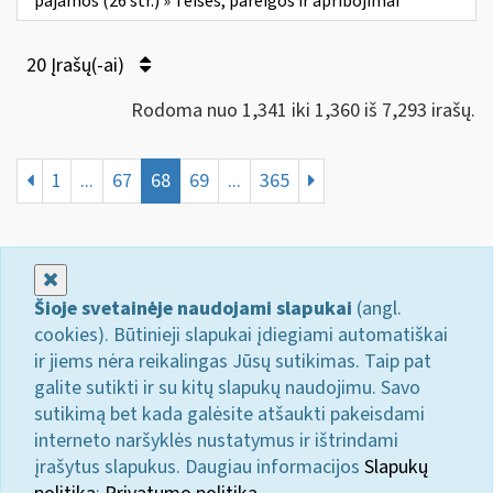
pajamos (26 str.) » Teisės, pareigos ir apribojimai
20 Įrašų(-ai)
Rodoma nuo 1,341 iki 1,360 iš 7,293 irašų.
1
...
67
68
69
...
365
Uždaryti
Šioje svetainėje naudojami slapukai
(angl.
cookies). Būtinieji slapukai įdiegiami automatiškai
ir jiems nėra reikalingas Jūsų sutikimas. Taip pat
galite sutikti ir su kitų slapukų naudojimu. Savo
sutikimą bet kada galėsite atšaukti pakeisdami
interneto naršyklės nustatymus ir ištrindami
įrašytus slapukus. Daugiau informacijos
Slapukų