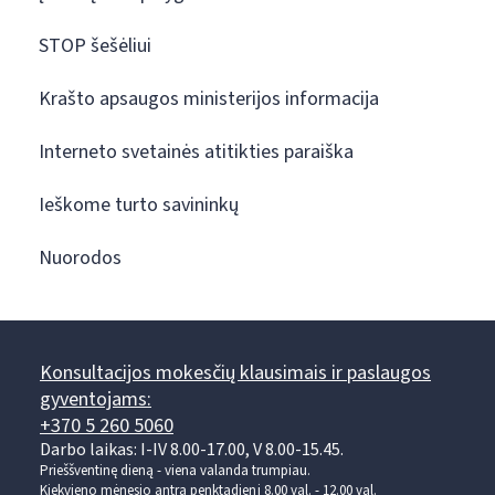
STOP šešėliui
Krašto apsaugos ministerijos informacija
Interneto svetainės atitikties paraiška
Ieškome turto savininkų
Nuorodos
Konsultacijos mokesčių klausimais ir paslaugos
gyventojams:
+370 5 260 5060
Darbo laikas: I-IV 8.00-17.00, V 8.00-15.45.
Prieššventinę dieną - viena valanda trumpiau.
Kiekvieno mėnesio antrą penktadienį 8.00 val. - 12.00 val.