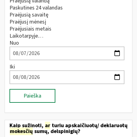
Praėjusią valandą
Paskutines 24 valandas
Praėjusią savaitę
Praėjusį mėnesį
Praėjusiais metais
Laikotarpyje…
Nuo
Iki
Paieška
Kaip sužinoti,
ar
turiu apskaičiuotų/ deklaruotų
mokesčių
sumų, delspinigių?