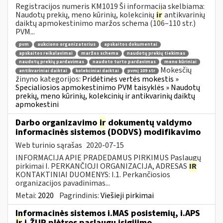
Registracijos numeris KM1019 Ši informacija skelbiama:
Naudotų prekių, meno kūrinių, kolekcinių
ir
antikvarinių
daiktų apmokestinimo maržos schema (106–110 str.)
PVM...
pvm
aukciono organizatorius
apskaitos dokumentai
apskaitos reikalavimai
maržos schema
naudotų prekių tiekimas
naudotų prekių pardavimas
naudoto turto pardavimas
meno kūriniai
Mokesčių
antikvariniai daiktai
kolekciniai daiktai
pvmį 109 str
žinyno kategorijos:
Pridėtinės vertės mokestis »
Specialiosios apmokestinimo PVM taisyklės » Naudotų
prekių, meno kūrinių, kolekcinių ir antikvarinių daiktų
apmokestini
Darbo organizavimo
ir
dokumentų valdymo
informacinės sistemos (DODVS) modifikavimo
Web turinio sąrašas
2020-07-15
INFORMACIJA APIE PRADEDAMUS PIRKIMUS Paslaugų
pirkimai I. PERKANČIOJI ORGANIZACIJA, ADRESAS
IR
KONTAKTINIAI DUOMENYS: I.1. Perkančiosios
organizacijos pavadinimas...
Metai:
2020
Pagrindinis:
Viešieji pirkimai
Informacinės sistemos i.MAS posistemių, i.APS
ir
i.ŽUR plėtros paslaugų įsigijimo