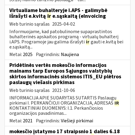
Virtualiame buhalteryje i.APS - galimybė
išrašyti e.kvitą
ir
e.sąskaitą (eInvoicing
Web turinio sąrašas
2025-04-02
Informuojame, kad patobulinome supaprastintos
buhalterinės apskaitos programą - virtualų buhalterį
i.APS. Programoje jau galima išrašyti
ir
gauti e.kvitą bei
e.sąskaitą...
Metai:
2025
Pagrindinis:
Naujiena
Pridėtinės vertės mokesčio informacijos
mainams tarp Europos Sąjungos valstybių
skirtos informacinės sistemos ITIS_EU plėtros
paslaugų viešasis pirkimas
Web turinio sąrašas
2021-10-06
INFORMACIJA APIE SUDARYTAS SUTARTIS Paslaugų
pirkimai I. PERKANČIOJI ORGANIZACIJA, ADRESAS
IR
KONTAKTINIAI DUOMENYS: I.1. Perkančiosios
organizacijos pavadinimas...
Metai:
2021
Pagrindinis:
Viešieji pirkimai
mokesčio įstatymo 17 straipsnio 1 dalies 6.18