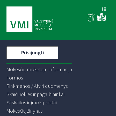
Prisijungti
Mokesčių mokėtojų informacija
Formos
Rinkmenos / Atviri duomenys
Skaičiuoklės ir pagalbininkai
Sąskaitos ir įmokų kodai
Mokesčių žinynas