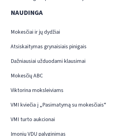
NAUDINGA
Mokesčiai ir jų dydžiai
Atsiskaitymas grynaisiais pinigais
Dažniausiai užduodami klausimai
Mokesčių ABC
Viktorina moksleiviams
VMI kviečia į „Pasimatymą su mokesčiais“
VMI turto aukcionai
Įmonių VDU palyginimas