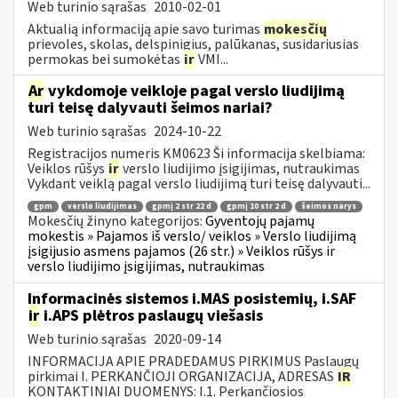
Web turinio sąrašas
2010-02-01
Aktualią informaciją apie savo turimas
mokesčių
prievoles, skolas, delspinigius, palūkanas, susidariusias
permokas bei sumokėtas
ir
VMI...
Ar
vykdomoje veikloje pagal verslo liudijimą
turi teisę dalyvauti šeimos nariai?
Web turinio sąrašas
2024-10-22
Registracijos numeris KM0623 Ši informacija skelbiama:
Veiklos rūšys
ir
verslo liudijimo įsigijimas, nutraukimas
Vykdant veiklą pagal verslo liudijimą turi teisę dalyvauti...
gpm
verslo liudijimas
gpmį 2 str 22 d
gpmį 10 str 2 d
šeimos narys
Mokesčių žinyno kategorijos:
Gyventojų pajamų
mokestis » Pajamos iš verslo/ veiklos » Verslo liudijimą
įsigijusio asmens pajamos (26 str.) » Veiklos rūšys ir
verslo liudijimo įsigijimas, nutraukimas
Informacinės sistemos i.MAS posistemių, i.SAF
ir
i.APS plėtros paslaugų viešasis
Web turinio sąrašas
2020-09-14
INFORMACIJA APIE PRADEDAMUS PIRKIMUS Paslaugų
pirkimai I. PERKANČIOJI ORGANIZACIJA, ADRESAS
IR
KONTAKTINIAI DUOMENYS: I.1. Perkančiosios