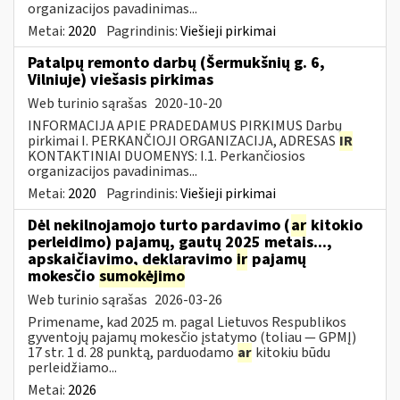
organizacijos pavadinimas...
Metai:
2020
Pagrindinis:
Viešieji pirkimai
Patalpų remonto darbų (Šermukšnių g. 6,
Vilniuje) viešasis pirkimas
Web turinio sąrašas
2020-10-20
INFORMACIJA APIE PRADEDAMUS PIRKIMUS Darbų
pirkimai I. PERKANČIOJI ORGANIZACIJA, ADRESAS
IR
KONTAKTINIAI DUOMENYS: I.1. Perkančiosios
organizacijos pavadinimas...
Metai:
2020
Pagrindinis:
Viešieji pirkimai
Dėl nekilnojamojo turto pardavimo (
ar
kitokio
perleidimo) pajamų, gautų 2025 metais...,
apskaičiavimo, deklaravimo
ir
pajamų
mokesčio
sumokėjimo
Web turinio sąrašas
2026-03-26
Primename, kad 2025 m. pagal Lietuvos Respublikos
gyventojų pajamų mokesčio įstatymo (toliau — GPMĮ)
17 str. 1 d. 28 punktą, parduodamo
ar
kitokiu būdu
perleidžiamo...
Metai:
2026