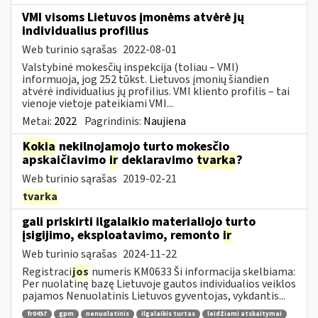
VMI visoms Lietuvos įmonėms atvėrė jų
individualius profilius
Web turinio sąrašas
2022-08-01
Valstybinė mokesčių inspekcija (toliau – VMI)
informuoja, jog 252 tūkst. Lietuvos įmonių šiandien
atvėrė individualius jų profilius. VMI kliento profilis – tai
vienoje vietoje pateikiami VMI...
Metai:
2022
Pagrindinis:
Naujiena
Kokia
nekilnojamojo turto mokesčio
apskaičiavimo
ir
deklaravimo
tvarka
?
Web turinio sąrašas
2019-02-21
tvarka
gali priskirti ilgalaikio materialiojo turto
įsigijimo, eksploatavimo, remonto
ir
Web turinio sąrašas
2024-11-22
Registraci
jos
numeris KM0633 Ši informacija skelbiama:
Per nuolatinę bazę Lietuvoje gautos individualios veiklos
pajamos Nenuolatinis Lietuvos gyventojas, vykdantis...
fr0457
gpm
nenuolatinis
ilgalaikis turtas
leidžiami atskaitymai