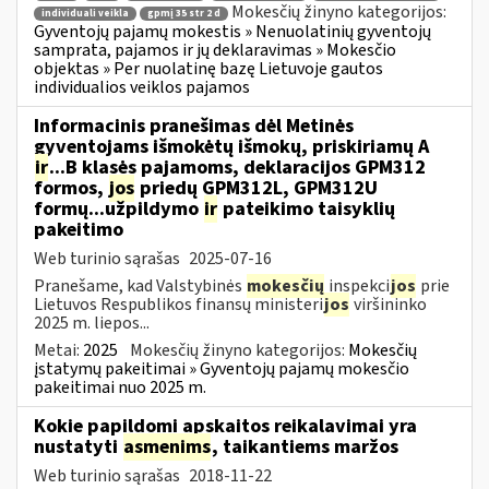
Mokesčių žinyno kategorijos:
individuali veikla
gpmį 35 str 2 d
Gyventojų pajamų mokestis » Nenuolatinių gyventojų
samprata, pajamos ir jų deklaravimas » Mokesčio
objektas » Per nuolatinę bazę Lietuvoje gautos
individualios veiklos pajamos
Informacinis pranešimas dėl Metinės
gyventojams išmokėtų išmokų, priskiriamų A
ir
...B klasės pajamoms, deklaracijos GPM312
formos,
jos
priedų GPM312L, GPM312U
formų...užpildymo
ir
pateikimo taisyklių
pakeitimo
Web turinio sąrašas
2025-07-16
Pranešame, kad Valstybinės
mokesčių
inspekci
jos
prie
Lietuvos Respublikos finansų ministeri
jos
viršininko
2025 m. liepos...
Metai:
2025
Mokesčių žinyno kategorijos:
Mokesčių
įstatymų pakeitimai » Gyventojų pajamų mokesčio
pakeitimai nuo 2025 m.
Kokie papildomi apskaitos reikalavimai yra
nustatyti
asmenims
, taikantiems maržos
Web turinio sąrašas
2018-11-22