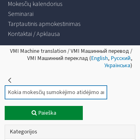
Mokesčių kalendorius
Seminarai
Tarptautinis apmokestinimas
Kontaktai / Apklausa
VMI Machine translation / VMI Машинный перевод /
VMI Машинний переклад (
English
,
Русский
,
Українська
)
Paieška
Kategorijos