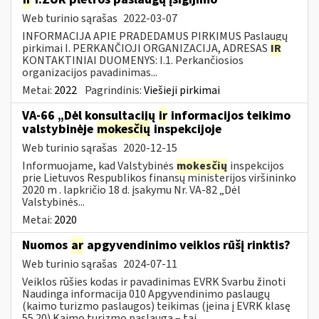
Web turinio sąrašas
2022-03-07
INFORMACIJA APIE PRADEDAMUS PIRKIMUS Paslaugų
pirkimai I. PERKANČIOJI ORGANIZACIJA, ADRESAS
IR
KONTAKTINIAI DUOMENYS: I.1. Perkančiosios
organizacijos pavadinimas...
Metai:
2022
Pagrindinis:
Viešieji pirkimai
VA-66 „Dėl konsultacijų
ir
informacijos teikimo
valstybinėje
mokesčių
inspekcijoje
Web turinio sąrašas
2020-12-15
Informuojame, kad Valstybinės
mokesčių
inspekcijos
prie Lietuvos Respublikos finansų ministerijos viršininko
2020 m . lapkričio 18 d. įsakymu Nr. VA-82 „Dėl
Valstybinės...
Metai:
2020
Nuomos
ar
apgyvendinimo veiklos rūšį rinktis?
Web turinio sąrašas
2024-07-11
Veiklos rūšies kodas ir pavadinimas EVRK Svarbu žinoti
Naudinga informacija 010 Apgyvendinimo paslaugų
(kaimo turizmo paslaugos) teikimas (įeina į EVRK klasę
55.20) Kaimo turizmo paslauga – tai...