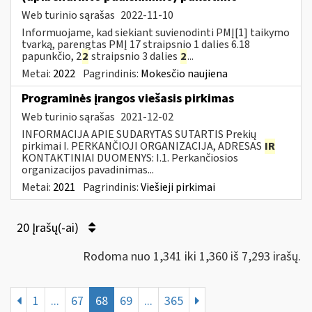
Web turinio sąrašas
2022-11-10
Informuojame, kad siekiant suvienodinti PMĮ[1] taikymo
tvarką, parengtas PMĮ 17 straipsnio 1 dalies 6.18
papunkčio, 2
2
straipsnio 3 dalies
2
...
Metai:
2022
Pagrindinis:
Mokesčio naujiena
Programinės įrangos viešasis pirkimas
Web turinio sąrašas
2021-12-02
INFORMACIJA APIE SUDARYTAS SUTARTIS Prekių
pirkimai I. PERKANČIOJI ORGANIZACIJA, ADRESAS
IR
KONTAKTINIAI DUOMENYS: I.1. Perkančiosios
organizacijos pavadinimas...
Metai:
2021
Pagrindinis:
Viešieji pirkimai
20 Įrašų(-ai)
Rodoma nuo 1,341 iki 1,360 iš 7,293 irašų.
1
...
67
68
69
...
365