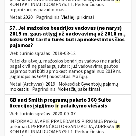
KONTAKTINIAI DUOMENYS: I.1. Perkančiosios
organizacijos pavadinimas...
Metai:
2020
Pagrindinis:
Viešieji pirkimai
57. Jei mažosios bendrijos vadovas (ne narys)
2019 m. gaus atlygį už vadovavimą už 2018 m.,
kokiu GPM tarifu turės būti apmokestintos šios
pajamos?
Web turinio sąrašas
2019-03-12
Pateiktu atveju, mažosios bendrijos vadovo (ne nario)
pagal civilinę paslaugų sutartį už vadovavimą gautos
pajamos turi būti apmokestinamos pagal nuo 2019 m.
įsigaliojusias GPMĮ nuostatas. Mažųjų...
Metai (Archyvas):
2019
Mokesčiai:
Gyventojų pajamų
mokestis
Pagrindinis:
Mokesčių pakeitimai
GB and Smith programų paketo 360 Suite
licencijos įsigijimo
ir
palaikymo viešasis
Web turinio sąrašas
2020-09-07
INFORMACIJA APIE PRADEDAMUS PIRKIMUS Prekių
pirkimai I. PERKANČIOJI ORGANIZACIJA, ADRESAS
IR
KONTAKTINIAI DUOMENYS: I.1. Perkančiosios