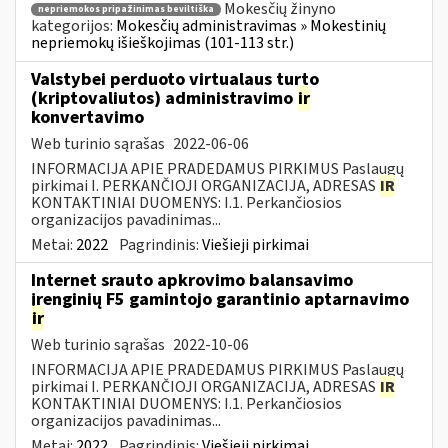
Mokesčių žinyno
nepriemokos pripažinimas beviltiška
kategorijos:
Mokesčių administravimas » Mokestinių
nepriemokų išieškojimas (101-113 str.)
Valstybei perduoto virtualaus turto
(kriptovaliutos) administravimo
ir
konvertavimo
Web turinio sąrašas
2022-06-06
INFORMACIJA APIE PRADEDAMUS PIRKIMUS Paslaugų
pirkimai I. PERKANČIOJI ORGANIZACIJA, ADRESAS
IR
KONTAKTINIAI DUOMENYS: I.1. Perkančiosios
organizacijos pavadinimas...
Metai:
2022
Pagrindinis:
Viešieji pirkimai
Internet srauto apkrovimo balansavimo
įrenginių F5 gamintojo garantinio aptarnavimo
ir
Web turinio sąrašas
2022-10-06
INFORMACIJA APIE PRADEDAMUS PIRKIMUS Paslaugų
pirkimai I. PERKANČIOJI ORGANIZACIJA, ADRESAS
IR
KONTAKTINIAI DUOMENYS: I.1. Perkančiosios
organizacijos pavadinimas...
Metai:
2022
Pagrindinis:
Viešieji pirkimai