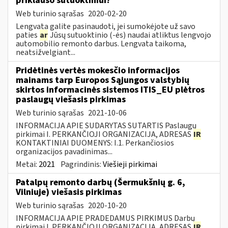
priklauso sutuoktiniui?
Web turinio sąrašas
2020-02-20
Lengvata galite pasinaudoti, jei sumokėjote už savo
paties
ar
Jūsų sutuoktinio (-ės) naudai atliktus lengvojo
automobilio remonto darbus. Lengvata taikoma,
neatsižvelgiant...
Pridėtinės vertės mokesčio informacijos
mainams tarp Europos Sąjungos valstybių
skirtos informacinės sistemos ITIS_EU plėtros
paslaugų viešasis pirkimas
Web turinio sąrašas
2021-10-06
INFORMACIJA APIE SUDARYTAS SUTARTIS Paslaugų
pirkimai I. PERKANČIOJI ORGANIZACIJA, ADRESAS
IR
KONTAKTINIAI DUOMENYS: I.1. Perkančiosios
organizacijos pavadinimas...
Metai:
2021
Pagrindinis:
Viešieji pirkimai
Patalpų remonto darbų (Šermukšnių g. 6,
Vilniuje) viešasis pirkimas
Web turinio sąrašas
2020-10-20
INFORMACIJA APIE PRADEDAMUS PIRKIMUS Darbų
pirkimai I. PERKANČIOJI ORGANIZACIJA, ADRESAS
IR