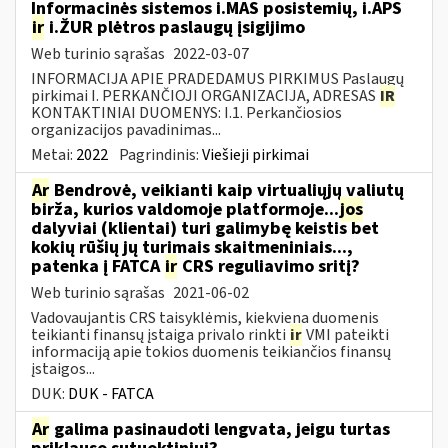
Informacinės sistemos i.MAS posistemių, i.APS
ir
i.ŽUR plėtros paslaugų įsigijimo
Web turinio sąrašas
2022-03-07
INFORMACIJA APIE PRADEDAMUS PIRKIMUS Paslaugų
pirkimai I. PERKANČIOJI ORGANIZACIJA, ADRESAS
IR
KONTAKTINIAI DUOMENYS: I.1. Perkančiosios
organizacijos pavadinimas...
Metai:
2022
Pagrindinis:
Viešieji pirkimai
Ar
Bendrovė, veikianti kaip virtualiųjų valiutų
birža, kurios valdomoje platformoje...
jos
dalyviai (klientai) turi galimybę keistis bet
kokių rūšių jų turimais skaitmeniniais...,
patenka į FATCA
ir
CRS reguliavimo sritį?
Web turinio sąrašas
2021-06-02
Vadovaujantis CRS taisyklėmis, kiekviena duomenis
teikianti finansų įstaiga privalo rinkti
ir
VMI pateikti
informaciją apie tokios duomenis teikiančios finansų
įstaigos...
DUK:
DUK - FATCA
Ar
galima pasinaudoti lengvata, jeigu turtas