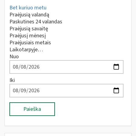
Bet kuriuo metu
Praėjusią valandą
Paskutines 24 valandas
Praėjusią savaitę
Praėjusį mėnesį
Praėjusiais metais
Laikotarpyje…
Nuo
Iki
Paieška