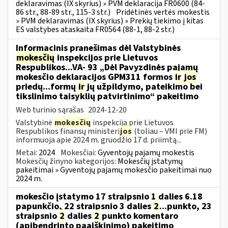
deklaravimas (IX skyrius) » PVM deklaracija FR0600 (84-
86 str., 88-89 str., 115-3 str.)
Pridėtinės vertės mokestis
» PVM deklaravimas (IX skyrius) » Prekių tiekimo į kitas
ES valstybes ataskaita FR0564 (88-1, 88-2 str.)
Informacinis pranešimas dėl Valstybinės
mokesčių
inspekcijos prie Lietuvos
Respublikos...VA- 93 „Dėl Pavyzdinės pajamų
mokesčio deklaracijos GPM311 formos
ir
jos
priedų...formų
ir
jų užpildymo, pateikimo bei
tikslinimo taisyklių patvirtinimo“ pakeitimo
Web turinio sąrašas
2024-12-20
Valstybinė
mokesčių
inspekcija prie Lietuvos
Respublikos finansų ministeri
jos
(toliau – VMI prie FM)
informuoja apie 2024 m. gruodžio 17 d. priimtą...
Metai:
2024
Mokesčiai:
Gyventojų pajamų mokestis
Mokesčių žinyno kategorijos:
Mokesčių įstatymų
pakeitimai » Gyventojų pajamų mokesčio pakeitimai nuo
2024 m.
mokesčio įstatymo 17 straipsnio 1 dalies 6.18
papunkčio, 22 straipsnio 3 dalies
2
...punkto, 23
straipsnio
2
dalies
2
punkto komentaro
(apibendrinto paaiškinimo) pakeitimo