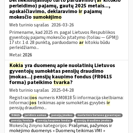
Dėl nekilnojamojo turto pardavimo (
ar
kitokio
perleidimo) pajamų, gautų 2025 metais...,
apskaičiavimo, deklaravimo
ir
pajamų
mokesčio
sumokėjimo
Web turinio sąrašas
2026-03-26
Primename, kad 2025 m. pagal Lietuvos Respublikos
gyventojų pajamų mokesčio įstatymo (toliau — GPMĮ)
17 str. 1 d. 28 punktą, parduodamo
ar
kitokiu būdu
perleidžiamo...
Metai:
2026
Kokia
yra duomenų apie nuolatinių Lietuvos
gyventojų sumokėtas pensijų draudimo
įmokas...į pensijų kaupimo fondus (FR0615
forma) pateikimo
tvarka
?
Web turinio sąrašas
2025-04-28
Registraci
jos
numeris KM0818 Ši informacija skelbiama:
Informaci
jos
teikimas apie sumokėtas gyvybės
ir
pensijų draudimo...
fr0615
juridinis asmuo
pensijų įmokos
nuolatinis lietuvos gyventojas
pensijų fondas
pensijų kaupimo fondas
pensijų draudimo įmokos
Mokesčių žinyno kategorijos:
Prašymai, pažymos ir
mokėjimo duomenys » Duomenų teikimas VMI »