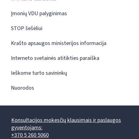
Įmonių VDU palyginimas
STOP šešėliui
Krašto apsaugos ministerijos informacija
Interneto svetainės atitikties paraiška
Ieškome turto savininkų
Nuorodos
Konsultacijos mokesčių klausimais ir paslaugos
gyventojams:
+370 5 260 5060