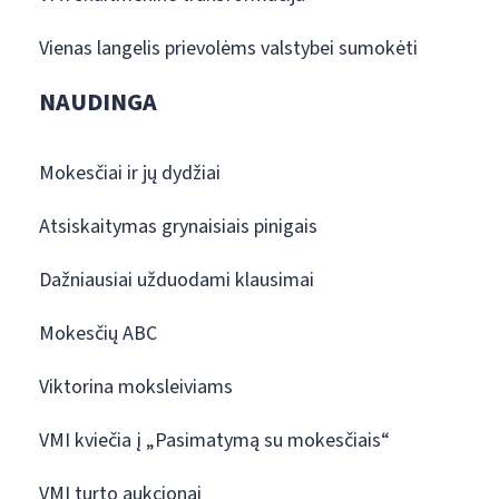
Vienas langelis prievolėms valstybei sumokėti
NAUDINGA
Mokesčiai ir jų dydžiai
Atsiskaitymas grynaisiais pinigais
Dažniausiai užduodami klausimai
Mokesčių ABC
Viktorina moksleiviams
VMI kviečia į „Pasimatymą su mokesčiais“
VMI turto aukcionai