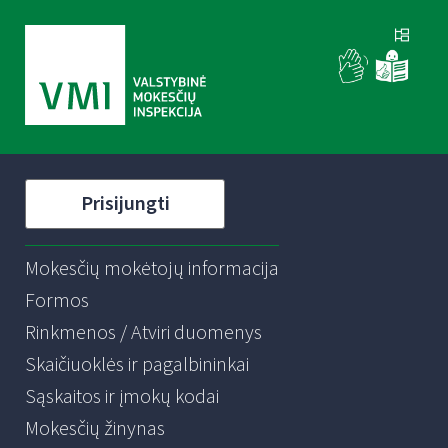
Prisijungti
Mokesčių mokėtojų informacija
Formos
Rinkmenos / Atviri duomenys
Skaičiuoklės ir pagalbininkai
Sąskaitos ir įmokų kodai
Mokesčių žinynas