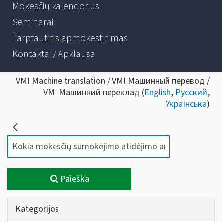
Mokesčių kalendorius
Seminarai
Tarptautinis apmokestinimas
Kontaktai / Apklausa
VMI Machine translation / VMI Машинный перевод /
VMI Машинний переклад (
English
,
Русский
,
Українська
)
Paieška
Kategorijos