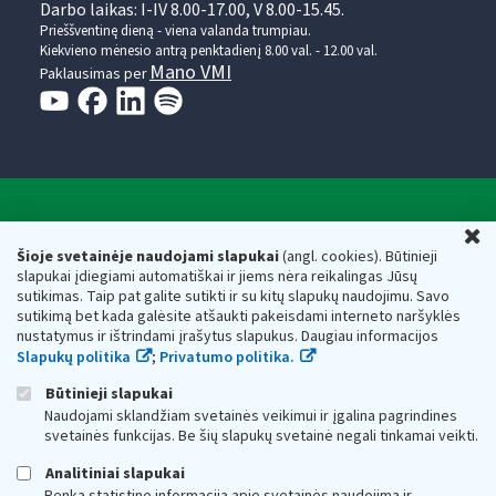
Darbo laikas: I-IV 8.00-17.00, V 8.00-15.45.
Prieššventinę dieną - viena valanda trumpiau.
Kiekvieno mėnesio antrą penktadienį 8.00 val. - 12.00 val.
Mano VMI
Paklausimas per
Valstybinė mokesčių inspekcija prie Lietuvos
U
Respublikos finansų ministerijos
Šioje svetainėje naudojami slapukai
(angl. cookies). Būtinieji
slapukai įdiegiami automatiškai ir jiems nėra reikalingas Jūsų
Biudžetinė įstaiga. Juridinio asmens kodas — 188659752,
sutikimas. Taip pat galite sutikti ir su kitų slapukų naudojimu. Savo
adresas: Vasario 16-osios g. 14, 01107 Vilnius, Lietuva, el.paštas:
sutikimą bet kada galėsite atšaukti pakeisdami interneto naršyklės
vmi@vmi.lt
, E. pristatymo dėžutės adresas 188659752
nustatymus ir ištrindami įrašytus slapukus. Daugiau informacijos
Duomenys apie Valstybinę mokesčių inspekciją prie Lietuvos
Slapukų politika
;
Privatumo politika.
Respublikos finansų ministerijos kaupiami ir saugomi Juridinių
asmenų registre
Būtinieji slapukai
Naudojami sklandžiam svetainės veikimui ir įgalina pagrindines
svetainės funkcijas. Be šių slapukų svetainė negali tinkamai veikti.
Analitiniai slapukai
Renka statistinę informaciją apie svetainės naudojimą ir