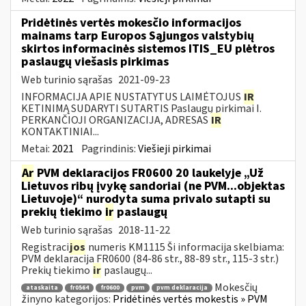
Pridėtinės vertės mokesčio informacijos
mainams tarp Europos Sąjungos valstybių
skirtos informacinės sistemos ITIS_EU plėtros
paslaugų viešasis pirkimas
Web turinio sąrašas
2021-09-23
INFORMACIJA APIE NUSTATYTUS LAIMĖTOJUS
IR
KETINIMĄ SUDARYTI SUTARTIS Paslaugų pirkimai I.
PERKANČIOJI ORGANIZACIJA, ADRESAS
IR
KONTAKTINIAI...
Metai:
2021
Pagrindinis:
Viešieji pirkimai
Ar
PVM deklaracijos FR0600 20 laukelyje „Už
Lietuvos ribų įvykę sandoriai (ne PVM...objektas
Lietuvoje)“ nurodyta suma privalo sutapti su
prekių tiekimo
ir
paslaugų
Web turinio sąrašas
2018-11-22
Registraci
jos
numeris KM1115 Ši informacija skelbiama:
PVM deklaracija FR0600 (84-86 str., 88-89 str., 115-3 str.)
Prekių tiekimo
ir
paslaugų...
Mokesčių
ataskaita
fr0564
fr0600
pvm
pvm deklaracija
žinyno kategorijos:
Pridėtinės vertės mokestis » PVM