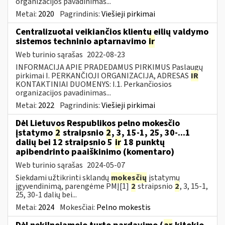
organizacijos pavadinimas...
Metai:
2020
Pagrindinis:
Viešieji pirkimai
Centralizuotai veikiančios klientų eilių valdymo
sistemos techninio aptarnavimo
ir
Web turinio sąrašas
2022-08-23
INFORMACIJA APIE PRADEDAMUS PIRKIMUS Paslaugų
pirkimai I. PERKANČIOJI ORGANIZACIJA, ADRESAS
IR
KONTAKTINIAI DUOMENYS: I.1. Perkančiosios
organizacijos pavadinimas...
Metai:
2022
Pagrindinis:
Viešieji pirkimai
Dėl Lietuvos Respublikos pelno mokesčio
įstatymo
2
straipsnio
2
, 3, 15-1, 25, 30-...1
dalių bei 12 straipsnio 5
ir
18 punktų
apibendrinto paaiškinimo (komentaro)
Web turinio sąrašas
2024-05-07
Siekdami užtikrinti sklandų
mokesčių
įstatymų
įgyvendinimą, parengėme PMĮ[1]
2
straipsnio
2
, 3, 15-1,
25, 30-1 dalių bei...
Metai:
2024
Mokesčiai:
Pelno mokestis