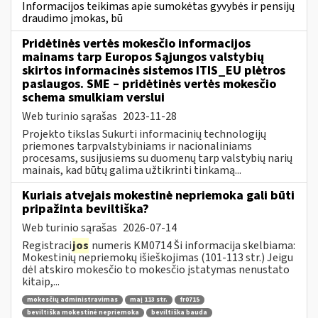
Informacijos teikimas apie sumokėtas gyvybės ir pensijų
draudimo įmokas, bū
Pridėtinės vertės mokesčio informacijos
mainams tarp Europos Sąjungos valstybių
skirtos informacinės sistemos ITIS_EU plėtros
paslaugos. SME – pridėtinės vertės mokesčio
schema smulkiam verslui
Web turinio sąrašas
2023-11-28
Projekto tikslas Sukurti informacinių technologijų
priemones tarpvalstybiniams ir nacionaliniams
procesams, susijusiems su duomenų tarp valstybių narių
mainais, kad būtų galima užtikrinti tinkamą...
Kuriais atvejais mokestinė nepriemoka gali būti
pripažinta beviltiška?
Web turinio sąrašas
2026-07-14
Registraci
jos
numeris KM0714 Ši informacija skelbiama:
Mokestinių nepriemokų išieškojimas (101-113 str.) Jeigu
dėl atskiro mokesčio to mokesčio įstatymas nenustato
kitaip,...
mokesčių administravimas
maį 113 str.
fr0715
beviltiška mokestinė nepriemoka
beviltiška bauda