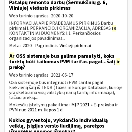
Patalpų remonto darbų (Šermukšnių g. 6,
Vilniuje) viešasis pirkimas
Web turinio sąrašas
2020-10-20
INFORMACIJA APIE PRADEDAMUS PIRKIMUS Darbų
pirkimai I. PERKANČIOJI ORGANIZACIJA, ADRESAS
IR
KONTAKTINIAI DUOMENYS: I.1. Perkančiosios
organizacijos pavadinimas...
Metai:
2020
Pagrindinis:
Viešieji pirkimai
Ar
OSS sistemoje bus galima pamatyti, koks
turėtų būti taikomas PVM tarifas pagal...šalį
ir
prekę?
Web turinio sąrašas
2021-06-17
OSS sistemoje bus integruoti PVM tarifai pagal
kiekvieną šalį iš TEDB (Taxes in Europe Database, kurioje
yra skelbiama visų valstybių narių tarifų informacija),
tačiau prekių...
Mokesčių įstatymų pakeitimai:
MĮP 2021 » E-prekyba ir
PVM nuo 2021 m. liepos 1 d.
Kokios gyventojo, vykdančio individualią
veiklą, įsigijus verslo liudijimą, pareigos
išmokėjus nuomos išmokas?