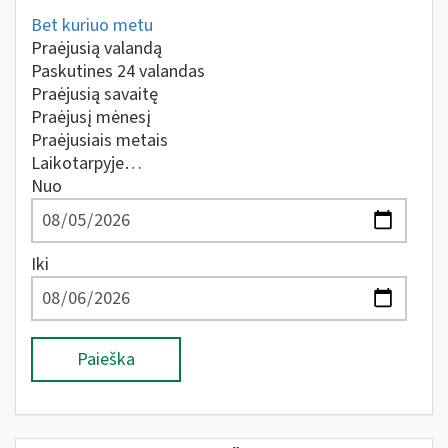
Bet kuriuo metu
Praėjusią valandą
Paskutines 24 valandas
Praėjusią savaitę
Praėjusį mėnesį
Praėjusiais metais
Laikotarpyje…
Nuo
Iki
Paieška