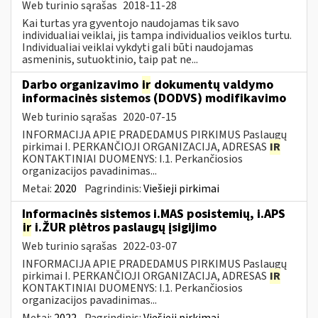
Web turinio sąrašas
2018-11-28
Kai turtas yra gyventojo naudojamas tik savo
individualiai veiklai, jis tampa individualios veiklos turtu.
Individualiai veiklai vykdyti gali būti naudojamas
asmeninis, sutuoktinio, taip pat ne...
Darbo organizavimo
ir
dokumentų valdymo
informacinės sistemos (DODVS) modifikavimo
Web turinio sąrašas
2020-07-15
INFORMACIJA APIE PRADEDAMUS PIRKIMUS Paslaugų
pirkimai I. PERKANČIOJI ORGANIZACIJA, ADRESAS
IR
KONTAKTINIAI DUOMENYS: I.1. Perkančiosios
organizacijos pavadinimas...
Metai:
2020
Pagrindinis:
Viešieji pirkimai
Informacinės sistemos i.MAS posistemių, i.APS
ir
i.ŽUR plėtros paslaugų įsigijimo
Web turinio sąrašas
2022-03-07
INFORMACIJA APIE PRADEDAMUS PIRKIMUS Paslaugų
pirkimai I. PERKANČIOJI ORGANIZACIJA, ADRESAS
IR
KONTAKTINIAI DUOMENYS: I.1. Perkančiosios
organizacijos pavadinimas...
Metai:
2022
Pagrindinis:
Viešieji pirkimai