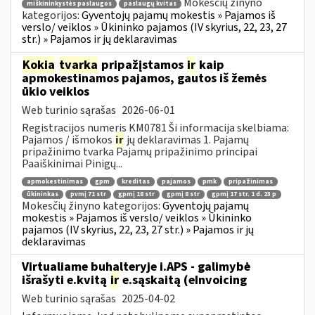
Mokesčių žinyno
miškininkystės paslaugos
paslaugų kvitas
kategorijos:
Gyventojų pajamų mokestis » Pajamos iš
verslo/ veiklos » Ūkininko pajamos (IV skyrius, 22, 23, 27
str.) » Pajamos ir jų deklaravimas
Kokia
tvarka
pripažįstamos
ir
kaip
apmokestinamos pajamos, gautos iš žemės
ūkio veiklos
Web turinio sąrašas
2026-06-01
Registracijos numeris KM0781 Ši informacija skelbiama:
Pajamos / išmokos
ir
jų deklaravimas 1. Pajamų
pripažinimo tvarka Pajamų pripažinimo principai
Paaiškinimai Pinigų...
apmokestinimas
gpm
kreditas
pajamos
pmk
pripažinimas
ūkininkas
pvmį 71 str
gpmį 18 str
gpmį 8 str
gpmį 17 str. 1 d. 23 p
Mokesčių žinyno kategorijos:
Gyventojų pajamų
mokestis » Pajamos iš verslo/ veiklos » Ūkininko
pajamos (IV skyrius, 22, 23, 27 str.) » Pajamos ir jų
deklaravimas
Virtualiame buhalteryje i.APS - galimybė
išrašyti e.kvitą
ir
e.sąskaitą (eInvoicing
Web turinio sąrašas
2025-04-02