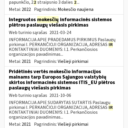
papunkčio, 2
2
straipsnio 3 dalies
2
...
Metai:
2022
Pagrindinis:
Mokesčio naujiena
Integruotos
mokesčių
informacinės sistemos
plėtros paslaugų viešasis pirkimas
Web turinio sąrašas
2021-03-24
INFORMACIJA APIE PRADEDAMUS PIRKIMUS Paslaugų
pirkimai I. PERKANČIOJI ORGANIZACIJA, ADRESAS
IR
KONTAKTINIAI DUOMENYS: I.1. Perkančiosios
organizacijos pavadinimas...
Metai:
2021
Pagrindinis:
Viešieji pirkimai
Pridėtinės vertės mokesčio informacijos
mainams tarp Europos Sąjungos valstybių
skirtos informacinės sistemos ITIS_EU plėtros
paslaugų viešasis pirkimas
Web turinio sąrašas
2021-10-06
INFORMACIJA APIE SUDARYTAS SUTARTIS Paslaugų
pirkimai I. PERKANČIOJI ORGANIZACIJA, ADRESAS
IR
KONTAKTINIAI DUOMENYS: I.1. Perkančiosios
organizacijos pavadinimas...
Metai:
2021
Pagrindinis:
Viešieji pirkimai