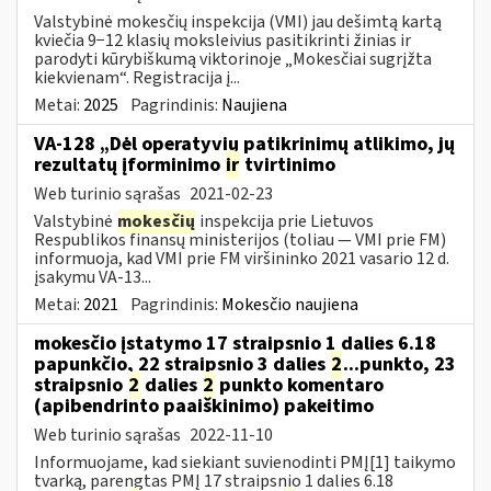
Valstybinė mokesčių inspekcija (VMI) jau dešimtą kartą
kviečia 9−12 klasių moksleivius pasitikrinti žinias ir
parodyti kūrybiškumą viktorinoje „Mokesčiai sugrįžta
kiekvienam“. Registracija į...
Metai:
2025
Pagrindinis:
Naujiena
VA-128 „Dėl operatyvių patikrinimų atlikimo, jų
rezultatų įforminimo
ir
tvirtinimo
Web turinio sąrašas
2021-02-23
Valstybinė
mokesčių
inspekcija prie Lietuvos
Respublikos finansų ministerijos (toliau ― VMI prie FM)
informuoja, kad VMI prie FM viršininko 2021 vasario 12 d.
įsakymu VA-13...
Metai:
2021
Pagrindinis:
Mokesčio naujiena
mokesčio įstatymo 17 straipsnio 1 dalies 6.18
papunkčio, 22 straipsnio 3 dalies
2
...punkto, 23
straipsnio
2
dalies
2
punkto komentaro
(apibendrinto paaiškinimo) pakeitimo
Web turinio sąrašas
2022-11-10
Informuojame, kad siekiant suvienodinti PMĮ[1] taikymo
tvarką, parengtas PMĮ 17 straipsnio 1 dalies 6.18