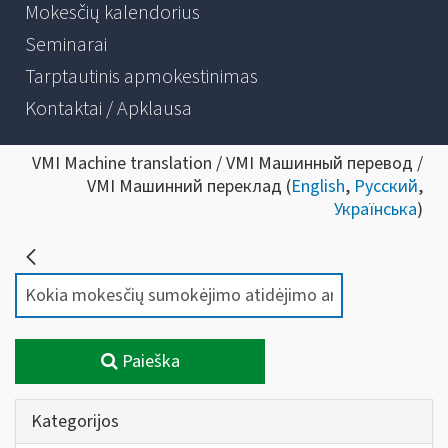
Mokesčių kalendorius
Seminarai
Tarptautinis apmokestinimas
Kontaktai / Apklausa
VMI Machine translation / VMI Машинный перевод /
VMI Машинний переклад (
English
,
Русский
,
Українська
)
Paieška
Kategorijos