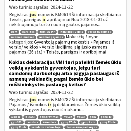
Web turinio sąrašas
2024-11-22
Registraci
jos
numeris KM0614 Ši informacija skelbiama:
Teisės, pareigos
ir
apribojimai Nuo 2018-01-01 už
nekilnojamojo turto nuomą gautos pajamos...
gpm
pareigos
gpmį 22 str
individuali veikla
verslo liudijimas
Mokesčių žinyno
nuomos išmokos
nuomos pajamos
kategorijos:
Gyventojų pajamų mokestis » Pajamos iš
verslo/ veiklos » Verslo liudijimą įsigijusio asmens
pajamos (26 str.) » Teisės, pareigos ir apribojimai
Kokias deklaracijas VMI turi pateikti žemės ūkio
veiklą vykdantis gyventojas, jeigu turi
samdomų darbuotojų arba įsigyja paslaugas iš
asmenų veikiančių pagal žemės ūkio bei
miškininkystės paslaugų kvitus?
Web turinio sąrašas
2024-11-22
Registraci
jos
numeris KM0782 Ši informacija skelbiama:
Pajamos / išmokos
ir
jų deklaravimas Žemės ūkio veiklą
vykdantis gyventojas nuo išmokamo...
a klasė
b klasė
deklaravimas
fr0572
fr0573
gpm
gpm312
gpm313
išmokos
ūkininkas
gpmį 27 str
gpmį 6 str
gpmį 22 str.
gpmį 23 str
samdomi darbuotojai
žemės ūkio paslaugos