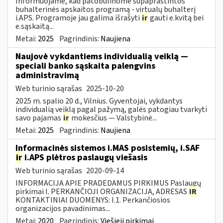
Informuojame, kad patobulinome supaprastintos
buhalterinės apskaitos programą - virtualų buhalterį
i.APS. Programoje jau galima išrašyti
ir
gauti e.kvitą bei
e.sąskaitą...
Metai:
2025
Pagrindinis:
Naujiena
Naujovė vykdantiems individualią veiklą —
speciali banko sąskaita palengvins
administravimą
Web turinio sąrašas
2025-10-20
2025 m. spalio 20 d., Vilnius. Gyventojai, vykdantys
individualią veiklą pagal pažymą, galės patogiau tvarkyti
savo pajamas
ir
mokesčius — Valstybinė...
Metai:
2025
Pagrindinis:
Naujiena
Informacinės sistemos i.MAS posistemių, i.SAF
ir
i.APS plėtros paslaugų viešasis
Web turinio sąrašas
2020-09-14
INFORMACIJA APIE PRADEDAMUS PIRKIMUS Paslaugų
pirkimai I. PERKANČIOJI ORGANIZACIJA, ADRESAS
IR
KONTAKTINIAI DUOMENYS: I.1. Perkančiosios
organizacijos pavadinimas...
Metai:
2020
Pagrindinis:
Viešieji pirkimai