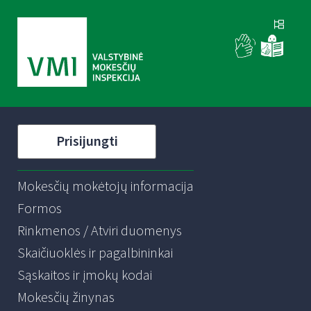
Prisijungti
Mokesčių mokėtojų informacija
Formos
Rinkmenos / Atviri duomenys
Skaičiuoklės ir pagalbininkai
Sąskaitos ir įmokų kodai
Mokesčių žinynas