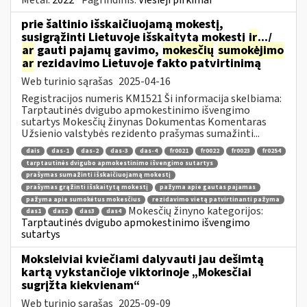
prie šaltinio išskaičiuojamą mokestį,
susigrąžinti Lietuvoje išskaitytą mokestį
ir
.../
ar
gauti pajamų gavimo,
mokesčių
sumokėjimo
ar
rezidavimo Lietuvoje fakto patvirtinimą
Web turinio sąrašas
2025-04-16
Registracijos numeris KM1521 Ši informacija skelbiama:
Tarptautinės dvigubo apmokestinimo išvengimo
sutartys Mokesčių žinynas Dokumentas Komentaras
Užsienio valstybės rezidento prašymas sumažinti...
dais
das-1
das-2
das-3
das-4
fr0021
fr0022
fr0023
fr0254
tarptautinės dvigubo apmokestinimo išvengimo sutartys
prašymas sumažinti išskaičiuojamą mokestį
prašymas grąžinti išskaitytą mokestį
pažyma apie gautas pajamas
pažyma apie sumokėtus mokesčius
rezidavimo vietą patvirtinanti pažyma
Mokesčių žinyno kategorijos:
das1
das2
das3
das4
Tarptautinės dvigubo apmokestinimo išvengimo
sutartys
Moksleiviai kviečiami dalyvauti jau dešimtą
kartą vykstančioje viktorinoje „Mokesčiai
sugrįžta kiekvienam“
Web turinio sąrašas
2025-09-09