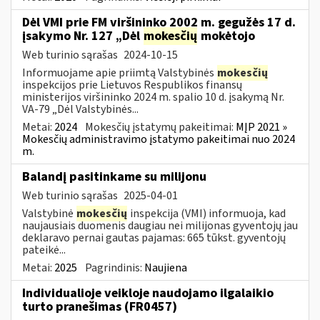
Dėl VMI prie FM viršininko 2002 m. gegužės 17 d.
įsakymo Nr. 127 „Dėl
mokesčių
mokėtojo
Web turinio sąrašas
2024-10-15
Informuojame apie priimtą Valstybinės
mokesčių
inspekcijos prie Lietuvos Respublikos finansų
ministerijos viršininko 2024 m. spalio 10 d. įsakymą Nr.
VA-79 „Dėl Valstybinės...
Metai:
2024
Mokesčių įstatymų pakeitimai:
MĮP 2021 »
Mokesčių administravimo įstatymo pakeitimai nuo 2024
m.
Balandį pasitinkame su milijonu
Web turinio sąrašas
2025-04-01
Valstybinė
mokesčių
inspekcija (VMI) informuoja, kad
naujausiais duomenis daugiau nei milijonas gyventojų jau
deklaravo pernai gautas pajamas: 665 tūkst. gyventojų
pateikė...
Metai:
2025
Pagrindinis:
Naujiena
Individualioje veikloje naudojamo ilgalaikio
turto pranešimas (FR0457)