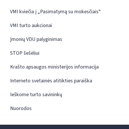
VMI kviečia į „Pasimatymą su mokesčiais“
VMI turto aukcionai
Įmonių VDU palyginimas
STOP šešėliui
Krašto apsaugos ministerijos informacija
Interneto svetainės atitikties paraiška
Ieškome turto savininkų
Nuorodos