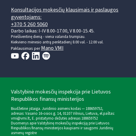
Konsultacijos mokesčių klausimais ir paslaugos
gyventojams:
+370 5 260 5060
Darbo laikas: I-IV 8.00-17.00, V 8.00-15.45.
Prieššventinę dieną - viena valanda trumpiau.
Kiekvieno mėnesio antrą penktadienį 8.00 val. - 12.00 val.
Mano VMI
Paklausimas per
Valstybinė mokesčių inspekcija prie Lietuvos
Respublikos finansų ministerijos
Biudžetinė įstaiga. Juridinio asmens kodas — 188659752,
adresas: Vasario 16-osios g. 14, 01107 Vilnius, Lietuva, el.paštas:
vmi@vmi.lt
, E. pristatymo dėžutės adresas 188659752
Duomenys apie Valstybinę mokesčių inspekciją prie Lietuvos
Respublikos finansų ministerijos kaupiami ir saugomi Juridinių
asmenų registre