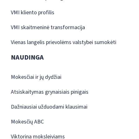
VMI kliento profilis
VMI skaitmeninė transformacija
Vienas langelis prievolėms valstybei sumokėti
NAUDINGA
Mokesčiai ir jų dydžiai
Atsiskaitymas grynaisiais pinigais
Dažniausiai užduodami klausimai
Mokesčių ABC
Viktorina moksleiviams