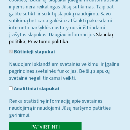
ir jiems nėra reikalingas Jūsų sutikimas. Taip pat
galite sutikti ir su kitų slapukų naudojimu. Savo
sutikimą bet kada galėsite atšaukti pakeisdami
interneto naršyklės nustatymus ir ištrindami
įrašytus slapukus. Daugiau informacijos
Slapukų
politika
;
Privatumo politika.
Būtinieji slapukai
Naudojami sklandžiam svetainės veikimui ir įgalina
pagrindines svetainės funkcijas. Be šių slapukų
svetainė negali tinkamai veikti.
Analitiniai slapukai
Renka statistinę informaciją apie svetainės
naudojimą ir naudojami Jūsų naršymo patirties
gerinimui.
PATVIRTINTI