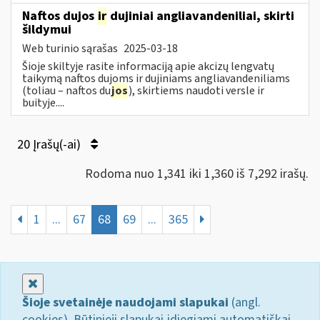
Naftos dujos
ir
dujiniai angliavandeniliai, skirti
šildymui
Web turinio sąrašas
2025-03-18
Šioje skiltyje rasite informaciją apie akcizų lengvatų
taikymą naftos dujoms ir dujiniams angliavandeniliams
(toliau – naftos du
jos
), skirtiems naudoti versle ir
buityje....
20 Įrašų(-ai)
Rodoma nuo 1,341 iki 1,360 iš 7,292 irašų.
1
...
67
68
69
...
365
Uždaryti
Šioje svetainėje naudojami slapukai
(angl.
cookies). Būtinieji slapukai įdiegiami automatiškai