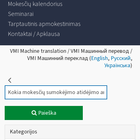
Mokesčių kalendorius
Seminarai
Tarptautinis apmokestinimas
Kontaktai / Apklausa
VMI Machine translation / VMI Машинный перевод /
VMI Машинний переклад (
English
,
Русский
,
Українська
)
Paieška
Kategorijos