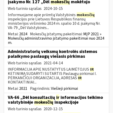
įsakymo Nr. 127 „Dėl
mokesčių
mokėtojo
Web turinio sąrašas
2024-10-15
Informuojame apie priimtą Valstybinės
mokesčių
inspekcijos prie Lietuvos Respublikos finansų
ministerijos viršininko 2024 m. spalio 10 d. įsakymą Nr.
VA-79 „Dėl Valstybinės...
Metai:
2024
Mokesčių įstatymų pakeitimai:
MĮP 2021 »
Mokesčių administravimo įstatymo pakeitimai nuo 2024
m.
Administratorių veiksmų kontrolės sistemos
palaikymo paslaugų viešasis pirkimas
Web turinio sąrašas
2021-04-14
INFORMACIJA APIE NUSTATYTUS LAIMĖTOJUS
IR
KETINIMĄ SUDARYTI SUTARTIS Paslaugų pirkimai I.
PERKANČIOJI ORGANIZACIJA, ADRESAS
IR
KONTAKTINIAI...
Metai:
2021
Pagrindinis:
Viešieji pirkimai
VA-66 „Dėl konsultacijų
ir
informacijos teikimo
valstybinėje
mokesčių
inspekcijoje
Web turinio sąrašas
2020-12-15