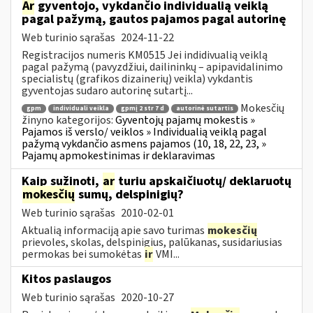
Ar
gyventojo, vykdančio individualią veiklą
pagal pažymą, gautos pajamos pagal autorinę
Web turinio sąrašas
2024-11-22
Registracijos numeris KM0515 Jei indidivualią veiklą
pagal pažymą (pavyzdžiui, dailininkų – apipavidalinimo
specialistų (grafikos dizainerių) veikla) vykdantis
gyventojas sudaro autorinę sutartį...
Mokesčių
gpm
individuali veikla
gpmį 2 str 7 d
autorinė sutartis
žinyno kategorijos:
Gyventojų pajamų mokestis »
Pajamos iš verslo/ veiklos » Individualią veiklą pagal
pažymą vykdančio asmens pajamos (10, 18, 22, 23, »
Pajamų apmokestinimas ir deklaravimas
Kaip sužinoti,
ar
turiu apskaičiuotų/ deklaruotų
mokesčių
sumų, delspinigių?
Web turinio sąrašas
2010-02-01
Aktualią informaciją apie savo turimas
mokesčių
prievoles, skolas, delspinigius, palūkanas, susidariusias
permokas bei sumokėtas
ir
VMI...
Kitos paslaugos
Web turinio sąrašas
2020-10-27