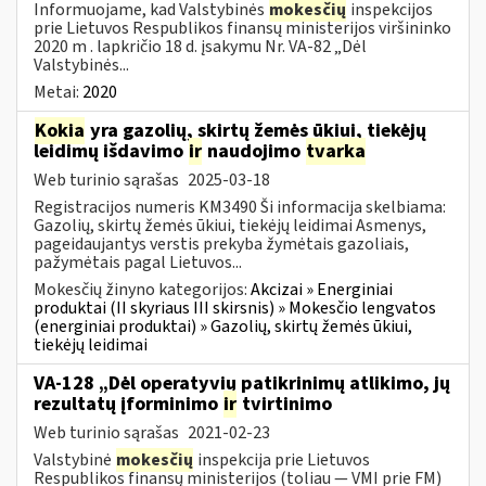
Informuojame, kad Valstybinės
mokesčių
inspekcijos
prie Lietuvos Respublikos finansų ministerijos viršininko
2020 m . lapkričio 18 d. įsakymu Nr. VA-82 „Dėl
Valstybinės...
Metai:
2020
Kokia
yra gazolių, skirtų žemės ūkiui, tiekėjų
leidimų išdavimo
ir
naudojimo
tvarka
Web turinio sąrašas
2025-03-18
Registracijos numeris KM3490 Ši informacija skelbiama:
Gazolių, skirtų žemės ūkiui, tiekėjų leidimai Asmenys,
pageidaujantys verstis prekyba žymėtais gazoliais,
pažymėtais pagal Lietuvos...
Mokesčių žinyno kategorijos:
Akcizai » Energiniai
produktai (II skyriaus III skirsnis) » Mokesčio lengvatos
(energiniai produktai) » Gazolių, skirtų žemės ūkiui,
tiekėjų leidimai
VA-128 „Dėl operatyvių patikrinimų atlikimo, jų
rezultatų įforminimo
ir
tvirtinimo
Web turinio sąrašas
2021-02-23
Valstybinė
mokesčių
inspekcija prie Lietuvos
Respublikos finansų ministerijos (toliau ― VMI prie FM)