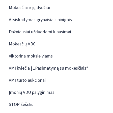
Mokesčiai ir jų dydžiai
Atsiskaitymas grynaisiais pinigais
Dažniausiai užduodami klausimai
Mokesčių ABC
Viktorina moksleiviams
VMI kviečia į „Pasimatymą su mokesčiais“
VMI turto aukcionai
Įmonių VDU palyginimas
STOP šešėliui