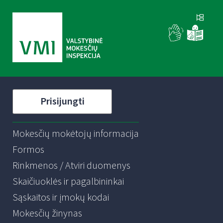
Prisijungti
Mokesčių mokėtojų informacija
Formos
Rinkmenos / Atviri duomenys
Skaičiuoklės ir pagalbininkai
Sąskaitos ir įmokų kodai
Mokesčių žinynas