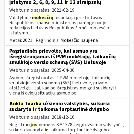
įstatymo
2
, 6, 8, 9, 11
ir
12 straipsnių
Web turinio sąrašas
2021-02-19
Valstybinė
mokesčių
inspekcija prie Lietuvos
Respublikos finansų ministerijos parengė naujos
redakcijos Lietuvos Respublikos žemės mokesčio
įstatymo...
Metai:
2021
Pagrindinis:
Mokesčio naujiena
Pagrindinės prievolės, kai asmuo yra
išregistruojamas iš PVM mokėtojų, taikančių
smulkiojo verslo schemą (SVS) Lietuvoje
Web turinio sąrašas
2025-04-30
Asmuo, išregistruotas iš PVM mokėtojų, taikančių
smulkiojo verslo schemą (SVS) Lietuvoje, privalo
atsižvelgti į tai, kad po išregistravimo gali susidaryti
viena iš dviejų situacijų: asmuo po...
Kokia
tvarka
užsienio valstybės, su kuria
sudaryta
ir
taikoma tarptautinė dvigubo
Web turinio sąrašas
2018-12-10
Registraci
jos
numeris KM1378 Jeigu užsienio valstybės,
su kuria sudaryta
ir
taikoma tarptautinė dvigubo