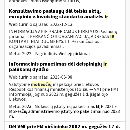
apmokestinimo išvengimo sutartis,...
Konsultavimo paslaugų dėl teisės aktų,
europinio e.Invoicing standarto analizės
ir
Web turinio sąrašas
2022-12-13
INFORMACIJA APIE PRADEDAMUS PIRKIMUS Paslaugų
pirkimai I. PERKANČIOJI ORGANIZACIJA, ADRESAS
IR
KONTAKTINIAI DUOMENYS: I.1. Perkančiosios
organizacijos pavadinimas...
Metai:
2022
Pagrindinis:
Viešieji pirkimai
Informacinis pranešimas dėl delspinigių
ir
palūkanų dydžio
Web turinio sąrašas
2023-05-08
Valstybinė
mokesčių
inspekcija prie Lietuvos
Respublikos finansų ministerijos (toliau — VMI prie FM)
informuoja, jog nuo 2023 m. gegužės 1 d. įsigaliojo
Lietuvos...
Metai:
2023
Mokesčių įstatymų pakeitimai:
MĮP 2021 »
Mokesčių administravimo įstatymo pakeitimai nuo 2023
m.
Dėl VMI prie FM viršininko 2002 m. gegužės 17 d.