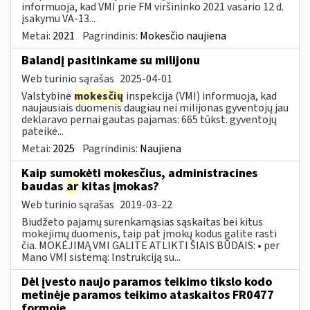
informuoja, kad VMI prie FM viršininko 2021 vasario 12 d.
įsakymu VA-13...
Metai:
2021
Pagrindinis:
Mokesčio naujiena
Balandį pasitinkame su milijonu
Web turinio sąrašas
2025-04-01
Valstybinė
mokesčių
inspekcija (VMI) informuoja, kad
naujausiais duomenis daugiau nei milijonas gyventojų jau
deklaravo pernai gautas pajamas: 665 tūkst. gyventojų
pateikė...
Metai:
2025
Pagrindinis:
Naujiena
Kaip sumokėti mokesčius, administracines
baudas
ar
kitas įmokas?
Web turinio sąrašas
2019-03-22
Biudžeto pajamų surenkamąsias sąskaitas bei kitus
mokėjimų duomenis, taip pat įmokų kodus galite rasti
čia. MOKĖJIMĄ VMI GALITE ATLIKTI ŠIAIS BŪDAIS: • per
Mano VMI sistemą: Instrukciją su...
Dėl įvesto naujo paramos teikimo tikslo kodo
metinėje paramos teikimo ataskaitos FR0477
formoje