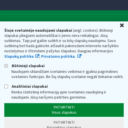
Valstybinė mokesčių inspekcija prie Lietuvos
U
Respublikos finansų ministerijos
Šioje svetainėje naudojami slapukai
(angl. cookies). Būtinieji
slapukai įdiegiami automatiškai ir jiems nėra reikalingas Jūsų
Biudžetinė įstaiga. Juridinio asmens kodas — 188659752,
sutikimas. Taip pat galite sutikti ir su kitų slapukų naudojimu. Savo
adresas: Vasario 16-osios g. 14, 01107 Vilnius, Lietuva, el.paštas:
sutikimą bet kada galėsite atšaukti pakeisdami interneto naršyklės
vmi@vmi.lt
, E. pristatymo dėžutės adresas 188659752
nustatymus ir ištrindami įrašytus slapukus. Daugiau informacijos
Duomenys apie Valstybinę mokesčių inspekciją prie Lietuvos
Slapukų politika
;
Privatumo politika.
Respublikos finansų ministerijos kaupiami ir saugomi Juridinių
asmenų registre
Būtinieji slapukai
Naudojami sklandžiam svetainės veikimui ir įgalina pagrindines
svetainės funkcijas. Be šių slapukų svetainė negali tinkamai veikti.
Analitiniai slapukai
Renka statistinę informaciją apie svetainės naudojimą ir
naudojami Jūsų naršymo patirties gerinimui.
PATVIRTINTI
Visus slapukus
PATVIRTINTI
Pasirinktus slapukus