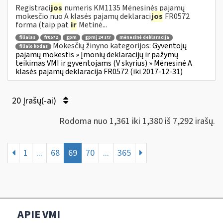
Registraci
jos
numeris KM1135 Mėnesinės pajamų
mokesčio nuo A klasės pajamų deklaraci
jos
FR0572
forma (taip pat
ir
Metinė...
filialas
fr0572
gpm
gpmį 24 str
mėnesinė deklaracija
Mokesčių žinyno kategorijos:
Gyventojų
filialo kodas
pajamų mokestis » Įmonių deklaracijų ir pažymų
teikimas VMI ir gyventojams (V skyrius) » Mėnesinė A
klasės pajamų deklaracija FR0572 (iki 2017-12-31)
20 Įrašų(-ai)
Rodoma nuo 1,361 iki 1,380 iš 7,292 irašų.
1
...
68
69
70
...
365
APIE VMI