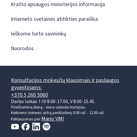
Krašto apsaugos ministerijos informacija
Interneto svetainės atitikties paraiška
Ieškome turto savininkų
Nuorodos
Konsultacijos mokesčių klausimais ir paslaugos
gyventojams:
+370 5 260 5060
Darbo laikas: I-IV 8.00-17.00, V 8.00-15.45.
Prieššventinę dieną - viena valanda trumpiau.
Kiekvieno mėnesio antrą penktadienį 8.00 val. - 12.00 val.
Mano VMI
Paklausimas per