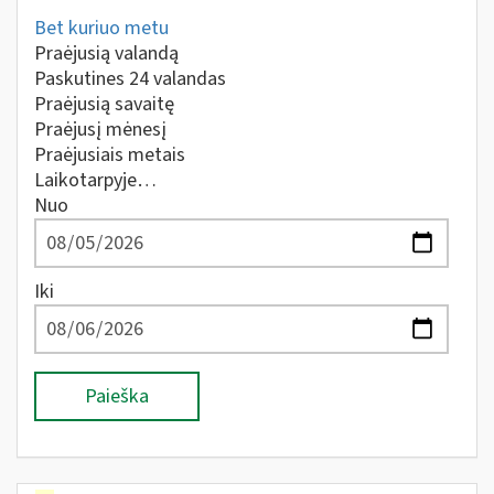
Bet kuriuo metu
Praėjusią valandą
Paskutines 24 valandas
Praėjusią savaitę
Praėjusį mėnesį
Praėjusiais metais
Laikotarpyje…
Nuo
Iki
Paieška