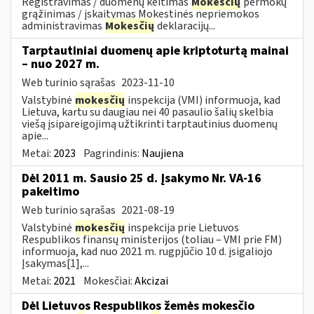
Registravimas / duomenų keitimas
Mokesčių
permokų
grąžinimas / įskaitymas Mokestinės nepriemokos
administravimas
Mokesčių
deklaracijų...
Tarptautiniai duomenų apie kriptoturtą mainai
– nuo 2027 m.
Web turinio sąrašas
2023-11-10
Valstybinė
mokesčių
inspekcija (VMI) informuoja, kad
Lietuva, kartu su daugiau nei 40 pasaulio šalių skelbia
viešą įsipareigojimą užtikrinti tarptautinius duomenų
apie...
Metai:
2023
Pagrindinis:
Naujiena
Dėl 2011 m. Sausio 25 d. Įsakymo Nr. VA-16
pakeitimo
Web turinio sąrašas
2021-08-19
Valstybinė
mokesčių
inspekcija prie Lietuvos
Respublikos finansų ministerijos (toliau – VMI prie FM)
informuoja, kad nuo 2021 m. rugpjūčio 10 d. įsigaliojo
Įsakymas[1],...
Metai:
2021
Mokesčiai:
Akcizai
Dėl Lietuvos Respublikos žemės mokesčio