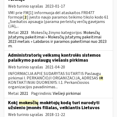
Web turinio sąrašas
2023-01-17
VMI prie FM[1] informuoja dėl ataskaitos FR0477
formoje[
2
] įvesto naujo paramos teikimo tikslo kodo 61
„Sveikatos apsauga (parama perleistų verčių gavėjams
(JA),...
Metai:
2023
Mokesčių žinyno kategorijos:
Mokesčių
įstatymų pakeitimai » Mokesčių įstatymų pakeitimai
2023 metais » Labdaros ir paramos pakeitimai nuo 2023
m.
Administratorių veiksmų kontrolės sistemos
palaikymo paslaugų viešasis pirkimas
Web turinio sąrašas
2021-04-20
INFORMACIJA APIE SUDARYTAS SUTARTIS Paslaugų
pirkimai I. PERKANČIOJI ORGANIZACIJA, ADRESAS
IR
KONTAKTINIAI DUOMENYS: I.1. Perkančiosios
organizacijos pavadinimas...
Metai:
2021
Pagrindinis:
Viešieji pirkimai
Kokį
mokesčių
mokėtojų kodą turi nurodyti
užsienio įmonės filialas, veikiantis Lietuvos
Web turinio sąrašas
2018-11-22