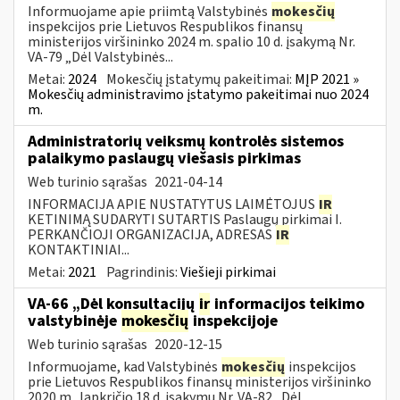
Informuojame apie priimtą Valstybinės
mokesčių
inspekcijos prie Lietuvos Respublikos finansų
ministerijos viršininko 2024 m. spalio 10 d. įsakymą Nr.
VA-79 „Dėl Valstybinės...
Metai:
2024
Mokesčių įstatymų pakeitimai:
MĮP 2021 »
Mokesčių administravimo įstatymo pakeitimai nuo 2024
m.
Administratorių veiksmų kontrolės sistemos
palaikymo paslaugų viešasis pirkimas
Web turinio sąrašas
2021-04-14
INFORMACIJA APIE NUSTATYTUS LAIMĖTOJUS
IR
KETINIMĄ SUDARYTI SUTARTIS Paslaugų pirkimai I.
PERKANČIOJI ORGANIZACIJA, ADRESAS
IR
KONTAKTINIAI...
Metai:
2021
Pagrindinis:
Viešieji pirkimai
VA-66 „Dėl konsultacijų
ir
informacijos teikimo
valstybinėje
mokesčių
inspekcijoje
Web turinio sąrašas
2020-12-15
Informuojame, kad Valstybinės
mokesčių
inspekcijos
prie Lietuvos Respublikos finansų ministerijos viršininko
2020 m . lapkričio 18 d. įsakymu Nr. VA-82 „Dėl