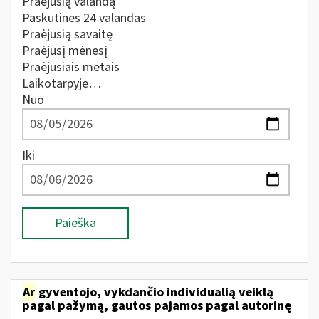
Praėjusią valandą
Paskutines 24 valandas
Praėjusią savaitę
Praėjusį mėnesį
Praėjusiais metais
Laikotarpyje…
Nuo
Iki
Paieška
Ar
gyventojo, vykdančio individualią veiklą
pagal pažymą, gautos pajamos pagal autorinę