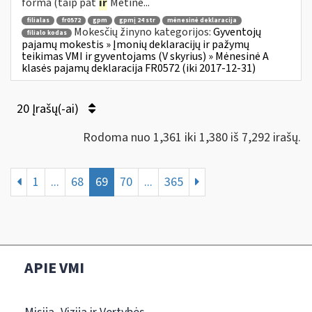
forma (taip pat
ir
Metinė...
filialas
fr0572
gpm
gpmį 24 str
mėnesinė deklaracija
Mokesčių žinyno kategorijos:
Gyventojų
filialo kodas
pajamų mokestis » Įmonių deklaracijų ir pažymų
teikimas VMI ir gyventojams (V skyrius) » Mėnesinė A
klasės pajamų deklaracija FR0572 (iki 2017-12-31)
20 Įrašų(-ai)
Rodoma nuo 1,361 iki 1,380 iš 7,292 irašų.
1
...
68
69
70
...
365
APIE VMI