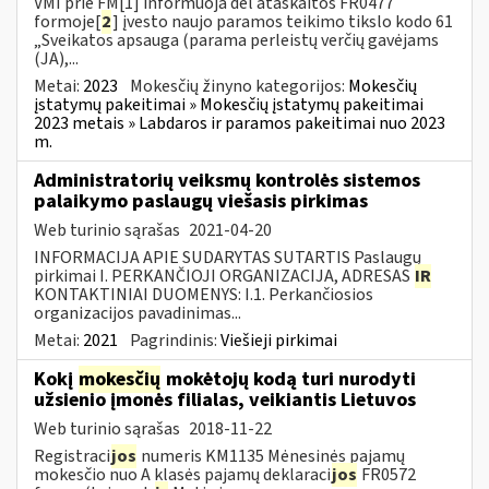
VMI prie FM[1] informuoja dėl ataskaitos FR0477
formoje[
2
] įvesto naujo paramos teikimo tikslo kodo 61
„Sveikatos apsauga (parama perleistų verčių gavėjams
(JA),...
Metai:
2023
Mokesčių žinyno kategorijos:
Mokesčių
įstatymų pakeitimai » Mokesčių įstatymų pakeitimai
2023 metais » Labdaros ir paramos pakeitimai nuo 2023
m.
Administratorių veiksmų kontrolės sistemos
palaikymo paslaugų viešasis pirkimas
Web turinio sąrašas
2021-04-20
INFORMACIJA APIE SUDARYTAS SUTARTIS Paslaugų
pirkimai I. PERKANČIOJI ORGANIZACIJA, ADRESAS
IR
KONTAKTINIAI DUOMENYS: I.1. Perkančiosios
organizacijos pavadinimas...
Metai:
2021
Pagrindinis:
Viešieji pirkimai
Kokį
mokesčių
mokėtojų kodą turi nurodyti
užsienio įmonės filialas, veikiantis Lietuvos
Web turinio sąrašas
2018-11-22
Registraci
jos
numeris KM1135 Mėnesinės pajamų
mokesčio nuo A klasės pajamų deklaraci
jos
FR0572