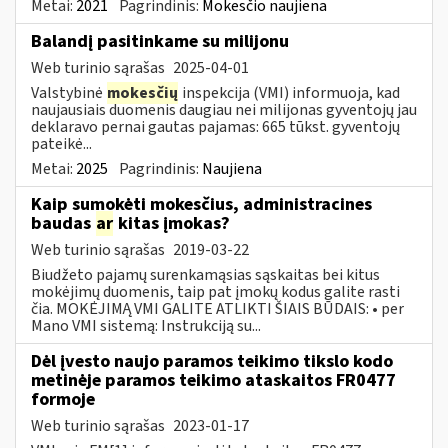
Metai:
2021
Pagrindinis:
Mokesčio naujiena
Balandį pasitinkame su milijonu
Web turinio sąrašas
2025-04-01
Valstybinė
mokesčių
inspekcija (VMI) informuoja, kad
naujausiais duomenis daugiau nei milijonas gyventojų jau
deklaravo pernai gautas pajamas: 665 tūkst. gyventojų
pateikė...
Metai:
2025
Pagrindinis:
Naujiena
Kaip sumokėti mokesčius, administracines
baudas
ar
kitas įmokas?
Web turinio sąrašas
2019-03-22
Biudžeto pajamų surenkamąsias sąskaitas bei kitus
mokėjimų duomenis, taip pat įmokų kodus galite rasti
čia. MOKĖJIMĄ VMI GALITE ATLIKTI ŠIAIS BŪDAIS: • per
Mano VMI sistemą: Instrukciją su...
Dėl įvesto naujo paramos teikimo tikslo kodo
metinėje paramos teikimo ataskaitos FR0477
formoje
Web turinio sąrašas
2023-01-17