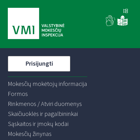
Prisijungti
Mokesčių mokėtojų informacija
Formos
Rinkmenos / Atviri duomenys
Skaičiuoklės ir pagalbininkai
Sąskaitos ir įmokų kodai
Mokesčių žinynas