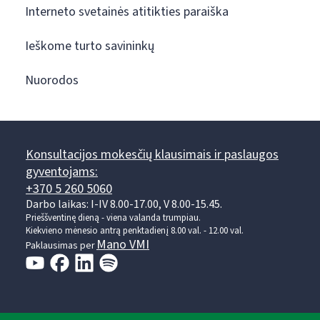
Interneto svetainės atitikties paraiška
Ieškome turto savininkų
Nuorodos
Konsultacijos mokesčių klausimais ir paslaugos
gyventojams:
+370 5 260 5060
Darbo laikas: I-IV 8.00-17.00, V 8.00-15.45.
Prieššventinę dieną - viena valanda trumpiau.
Kiekvieno mėnesio antrą penktadienį 8.00 val. - 12.00 val.
Mano VMI
Paklausimas per