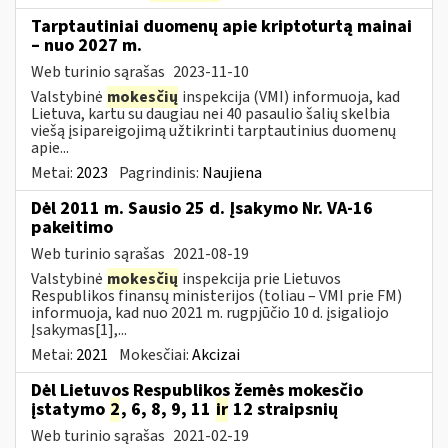
Tarptautiniai duomenų apie kriptoturtą mainai
– nuo 2027 m.
Web turinio sąrašas
2023-11-10
Valstybinė
mokesčių
inspekcija (VMI) informuoja, kad
Lietuva, kartu su daugiau nei 40 pasaulio šalių skelbia
viešą įsipareigojimą užtikrinti tarptautinius duomenų
apie...
Metai:
2023
Pagrindinis:
Naujiena
Dėl 2011 m. Sausio 25 d. Įsakymo Nr. VA-16
pakeitimo
Web turinio sąrašas
2021-08-19
Valstybinė
mokesčių
inspekcija prie Lietuvos
Respublikos finansų ministerijos (toliau – VMI prie FM)
informuoja, kad nuo 2021 m. rugpjūčio 10 d. įsigaliojo
Įsakymas[1],...
Metai:
2021
Mokesčiai:
Akcizai
Dėl Lietuvos Respublikos žemės mokesčio
įstatymo
2
, 6, 8, 9, 11
ir
12 straipsnių
Web turinio sąrašas
2021-02-19