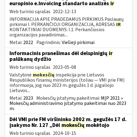
europinio e.Invoicing standarto analizės
ir
Web turinio sąrašas
2022-12-13
INFORMACIJA APIE PRADEDAMUS PIRKIMUS Paslaugų
pirkimai I. PERKANČIOJI ORGANIZACIJA, ADRESAS
IR
KONTAKTINIAI DUOMENYS: I.1. Perkančiosios
organizacijos pavadinimas...
Metai:
2022
Pagrindinis:
Viešieji pirkimai
Informacinis pranešimas dėl delspinigių
ir
palūkanų dydžio
Web turinio sąrašas
2023-05-08
Valstybinė
mokesčių
inspekcija prie Lietuvos
Respublikos finansų ministerijos (toliau — VMI prie FM)
informuoja, jog nuo 2023 m. gegužės 1 d. įsigaliojo
Lietuvos...
Metai:
2023
Mokesčių įstatymų pakeitimai:
MĮP 2021 »
Mokesčių administravimo įstatymo pakeitimai nuo 2023
m.
Dėl VMI prie FM viršininko 2002 m. gegužės 17 d.
įsakymo Nr. 127 „Dėl
mokesčių
mokėtojo
Web turinio sąrašas
2024-10-15