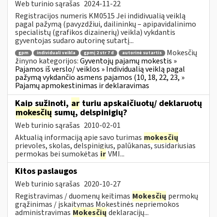
Web turinio sąrašas
2024-11-22
Registracijos numeris KM0515 Jei indidivualią veiklą
pagal pažymą (pavyzdžiui, dailininkų – apipavidalinimo
specialistų (grafikos dizainerių) veikla) vykdantis
gyventojas sudaro autorinę sutartį...
Mokesčių
gpm
individuali veikla
gpmį 2 str 7 d
autorinė sutartis
žinyno kategorijos:
Gyventojų pajamų mokestis »
Pajamos iš verslo/ veiklos » Individualią veiklą pagal
pažymą vykdančio asmens pajamos (10, 18, 22, 23, »
Pajamų apmokestinimas ir deklaravimas
Kaip sužinoti,
ar
turiu apskaičiuotų/ deklaruotų
mokesčių
sumų, delspinigių?
Web turinio sąrašas
2010-02-01
Aktualią informaciją apie savo turimas
mokesčių
prievoles, skolas, delspinigius, palūkanas, susidariusias
permokas bei sumokėtas
ir
VMI...
Kitos paslaugos
Web turinio sąrašas
2020-10-27
Registravimas / duomenų keitimas
Mokesčių
permokų
grąžinimas / įskaitymas Mokestinės nepriemokos
administravimas
Mokesčių
deklaracijų...