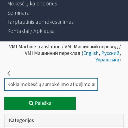
Mokesčių kalendorius
Seminarai
Tarptautinis apmokestinimas
Kontaktai / Apklausa
VMI Machine translation / VMI Машинный перевод /
VMI Машинний переклад (
English
,
Русский
,
Українська
)
Paieška
Kategorijos