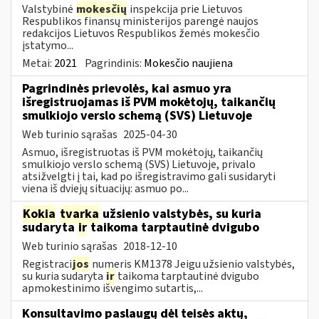
Valstybinė
mokesčių
inspekcija prie Lietuvos
Respublikos finansų ministerijos parengė naujos
redakcijos Lietuvos Respublikos žemės mokesčio
įstatymo...
Metai:
2021
Pagrindinis:
Mokesčio naujiena
Pagrindinės prievolės, kai asmuo yra
išregistruojamas iš PVM mokėtojų, taikančių
smulkiojo verslo schemą (SVS) Lietuvoje
Web turinio sąrašas
2025-04-30
Asmuo, išregistruotas iš PVM mokėtojų, taikančių
smulkiojo verslo schemą (SVS) Lietuvoje, privalo
atsižvelgti į tai, kad po išregistravimo gali susidaryti
viena iš dviejų situacijų: asmuo po...
Kokia
tvarka
užsienio valstybės, su kuria
sudaryta
ir
taikoma tarptautinė dvigubo
Web turinio sąrašas
2018-12-10
Registraci
jos
numeris KM1378 Jeigu užsienio valstybės,
su kuria sudaryta
ir
taikoma tarptautinė dvigubo
apmokestinimo išvengimo sutartis,...
Konsultavimo paslaugų dėl teisės aktų,