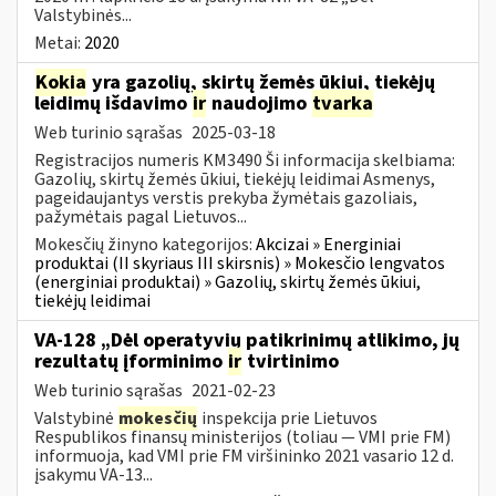
Valstybinės...
Metai:
2020
Kokia
yra gazolių, skirtų žemės ūkiui, tiekėjų
leidimų išdavimo
ir
naudojimo
tvarka
Web turinio sąrašas
2025-03-18
Registracijos numeris KM3490 Ši informacija skelbiama:
Gazolių, skirtų žemės ūkiui, tiekėjų leidimai Asmenys,
pageidaujantys verstis prekyba žymėtais gazoliais,
pažymėtais pagal Lietuvos...
Mokesčių žinyno kategorijos:
Akcizai » Energiniai
produktai (II skyriaus III skirsnis) » Mokesčio lengvatos
(energiniai produktai) » Gazolių, skirtų žemės ūkiui,
tiekėjų leidimai
VA-128 „Dėl operatyvių patikrinimų atlikimo, jų
rezultatų įforminimo
ir
tvirtinimo
Web turinio sąrašas
2021-02-23
Valstybinė
mokesčių
inspekcija prie Lietuvos
Respublikos finansų ministerijos (toliau ― VMI prie FM)
informuoja, kad VMI prie FM viršininko 2021 vasario 12 d.
įsakymu VA-13...