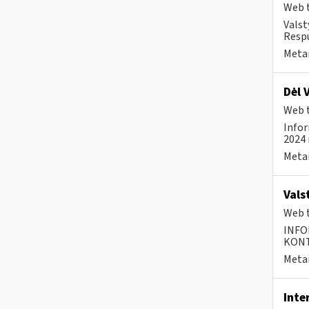
Web t
Valst
Respu
Metai
Dėl 
Web t
Infor
2024 
Metai
Vals
Web t
INFO
KONTA
Metai
Inte