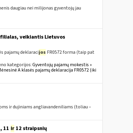
enis daugiau nei milijonas gyventojų jau
ilialas, veikiantis Lietuvos
s pajamų deklaraci
jos
FR0572 forma (taip pat
yno kategorijos:
Gyventojų pajamų mokestis »
Mėnesinė A klasės pajamų deklaracija FR0572 (iki
joms ir dujiniams angliavandeniliams (toliau –
9, 11
ir
12 straipsnių