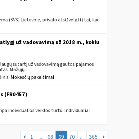
 (SVS) Lietuvoje, privalo atsižvelgti į tai, kad
 atlygį už vadovavimą už 2018 m., kokiu
aslaugų sutartį už vadovavimą gautos pajamos
as. Mažųjų...
inis:
Mokesčių pakeitimai
as (FR0457)
pa individualios veiklos turtu. Individualiai
.
1
...
68
69
70
...
365