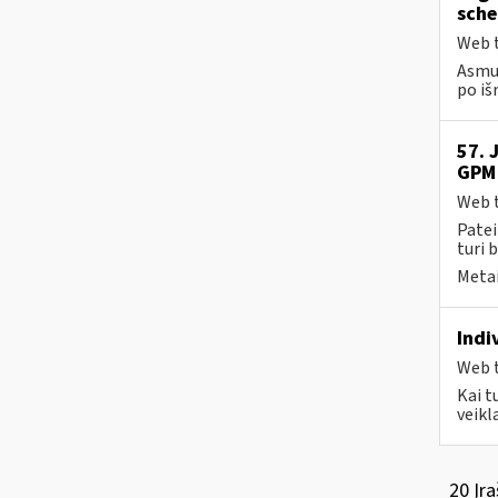
sche
Web t
Asmuo
po iš
57. 
GPM 
Web t
Patei
turi 
Metai
Indi
Web t
Kai t
veikl
20 Įra