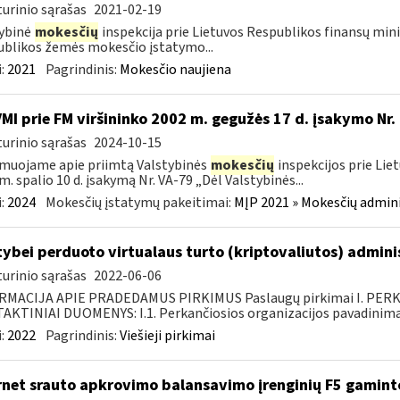
urinio sąrašas
2021-02-19
ybinė
mokesčių
inspekcija prie Lietuvos Respublikos finansų mini
blikos žemės mokesčio įstatymo...
:
2021
Pagrindinis:
Mokesčio naujiena
VMI prie FM viršininko 2002 m. gegužės 17 d. įsakymo Nr.
urinio sąrašas
2024-10-15
muojame apie priimtą Valstybinės
mokesčių
inspekcijos prie Lie
m. spalio 10 d. įsakymą Nr. VA-79 „Dėl Valstybinės...
:
2024
Mokesčių įstatymų pakeitimai:
MĮP 2021 » Mokesčių admin
tybei perduoto virtualaus turto (kriptovaliutos) admin
urinio sąrašas
2022-06-06
RMACIJA APIE PRADEDAMUS PIRKIMUS Paslaugų pirkimai I. PER
KTINIAI DUOMENYS: I.1. Perkančiosios organizacijos pavadinimas
:
2022
Pagrindinis:
Viešieji pirkimai
rnet srauto apkrovimo balansavimo įrenginių F5 gamin