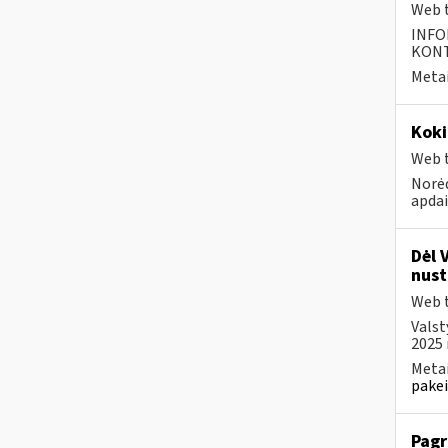
Web t
INFO
KONTA
Metai
Koki
Web t
Norėd
apda
Dėl 
nust
Web t
Valst
2025 
Metai
pakei
Pagr