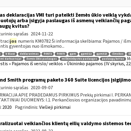
as deklaracijas VMI turi pateikti žemės ūkio veiklą vyk
uotojų arba įsigyja paslaugas iš asmenų veikiančių pag
augų kvitus?
urinio sąrašas
2024-11-22
traci
jos
numeris KM0782 Ši informacija skelbiama: Pajamos / iš
ntis gyventojas nuo išmokamo...
ė
b klasė
deklaravimas
fr0572
fr0573
gpm
gpm312
gpm313
išmokos
ū
Mo
mi darbuotojai
žemės ūkio paslaugos
miškininkystės paslaugos
paslaugų kvitas
tis » Pajamos iš verslo/ veiklos » Ūkininko pajamos (IV skyrius, 22, 
nd Smith programų paketo 360 Suite licencijos įsigijim
urinio sąrašas
2020-09-07
RMACIJA APIE PRADEDAMUS PIRKIMUS Prekių pirkimai I. PERKA
KTINIAI DUOMENYS: I.1. Perkančiosios organizacijos pavadinimas
:
2020
Pagrindinis:
Viešieji pirkimai
ralizuotai veikiančios klientų eilių valdymo sistemos 