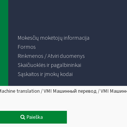
Mokesčių mokėtojų informacija
Formos
Rinkmenos / Atviri duomenys
Skaičiuoklės ir pagalbininkai
Sąskaitos ir įmokų kodai
Machine translation / VMI Машинный перевод / VMI Машин
Paieška