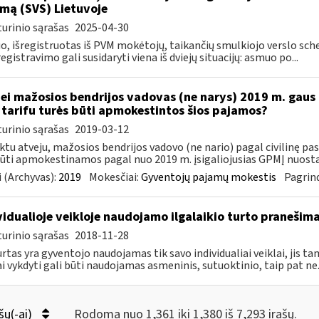
mą (SVS) Lietuvoje
urinio sąrašas
2025-04-30
, išregistruotas iš PVM mokėtojų, taikančių smulkiojo verslo schemą
registravimo gali susidaryti viena iš dviejų situacijų: asmuo po...
Jei mažosios bendrijos vadovas (ne narys) 2019 m. gaus
tarifu turės būti apmokestintos šios pajamos?
urinio sąrašas
2019-03-12
ktu atveju, mažosios bendrijos vadovo (ne nario) pagal civilinę p
būti apmokestinamos pagal nuo 2019 m. įsigaliojusias GPMĮ nuostat
 (Archyvas):
2019
Mokesčiai:
Gyventojų pajamų mokestis
Pagrind
vidualioje veikloje naudojamo ilgalaikio turto pranešim
urinio sąrašas
2018-11-28
urtas yra gyventojo naudojamas tik savo individualiai veiklai, jis tam
ai vykdyti gali būti naudojamas asmeninis, sutuoktinio, taip pat ne..
šų(-ai)
Rodoma nuo 1,361 iki 1,380 iš 7,293 irašų.