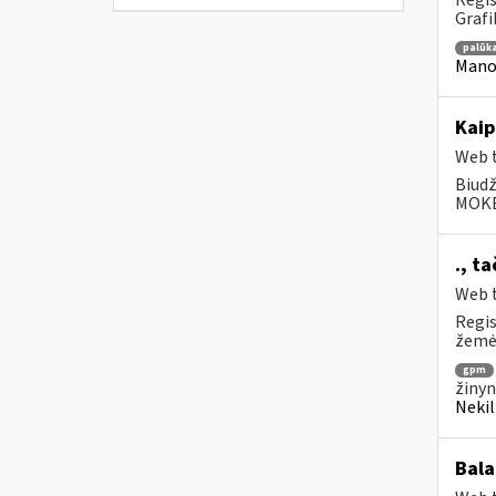
Regis
Grafi
palūk
Mano 
Kaip
Web t
Biudž
MOKĖJ
., t
Web t
Regis
žemės
gpm
žinyn
Nekil
Bala