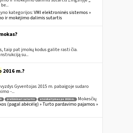
imo ir mokėjimo dalimis sutartis Žingsnyje „
be...
yno kategorijos:
VMI elektroninės sistemos »
mo ir mokėjimo dalimis sutartis
įmokas?
taip pat įmokų kodus galite rasti čia.
trukciją su...
o
2016 m.?
avyzdys Gyventojas 2015 m. pabaigoje sudaro
imo -...
Mokesčių
 m
preliminari sutartis
atsiskaitymas po 2016 m.
os (pagal abėcėlę) » Turto pardavimo pajamos »