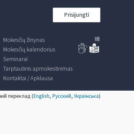
Prisijungti
Mokesčių žinynas
Mokesčių kalendorius
Seminarai
Tarptautinis apmokestinimas
Kontaktai / Apklausa
ний переклад (
English
,
Русский
,
Українська
)