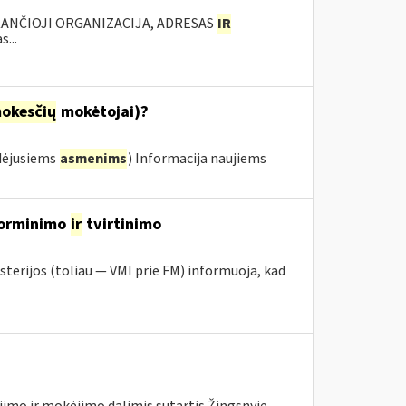
KANČIOJI ORGANIZACIJA, ADRESAS
IR
...
okesčių
mokėtojai)?
dėjusiems
asmenims
) Informacija naujiems
įforminimo
ir
tvirtinimo
sterijos (toliau ― VMI prie FM) informuoja, kad