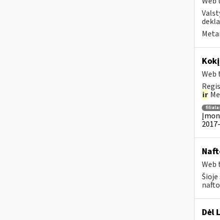
Web t
Valst
dekla
Metai
Kok
Web t
Regis
ir
Met
filiala
Įmoni
2017-
Naft
Web t
Šioje
nafto
Dėl 