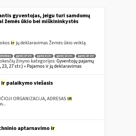
dantis gyventojas, jeigu turi samdomų
al žemės ūkio bei miškininkystės
mokos
ir
jų deklaravimas Žemės ūkio veiklą
kininkas
gpmį 27 str
gpmį 6 str
gpmį 22 str.
gpmį 23 str
kesčių žinyno kategorijos:
Gyventojų pajamų
23, 27 str.) » Pajamos ir jų deklaravimas
o
ir
palaikymo viešasis
NČIOJI ORGANIZACIJA, ADRESAS
IR
...
techninio aptarnavimo
ir