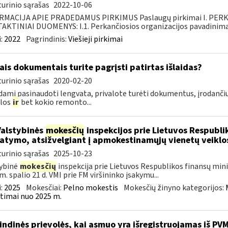
urinio sąrašas
2022-10-06
RMACIJA APIE PRADEDAMUS PIRKIMUS Paslaugų pirkimai I. PER
KTINIAI DUOMENYS: I.1. Perkančiosios organizacijos pavadinimas
:
2022
Pagrindinis:
Viešieji pirkimai
ais dokumentais turite pagrįsti patirtas išlaidas?
urinio sąrašas
2020-02-20
ami pasinaudoti lengvata, privalote turėti dokumentus, įrodančiu
ilos
ir
bet kokio remonto...
Valstybinės
mokesčių
inspekcijos prie Lietuvos Respublik
atymo, atsižvelgiant į apmokestinamųjų vienetų veikl
urinio sąrašas
2025-10-23
ybinė
mokesčių
inspekcija prie Lietuvos Respublikos finansų minis
m. spalio 21 d. VMI prie FM viršininko įsakymu...
:
2025
Mokesčiai:
Pelno mokestis
Mokesčių žinyno kategorijos:
timai nuo 2025 m.
indinės prievolės, kai asmuo yra išregistruojamas iš PV