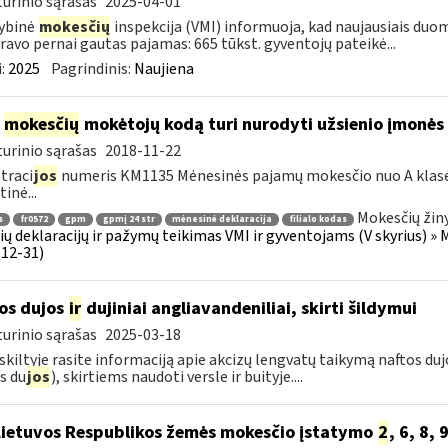
urinio sąrašas
2025-04-01
ybinė
mokesčių
inspekcija (VMI) informuoja, kad naujausiais duom
ravo pernai gautas pajamas: 665 tūkst. gyventojų pateikė...
:
2025
Pagrindinis:
Naujiena
į
mokesčių
mokėtojų kodą turi nurodyti užsienio įmonės f
urinio sąrašas
2018-11-22
traci
jos
numeris KM1135 Mėnesinės pajamų mokesčio nuo A klasė
inė...
Mokesčių žin
s
fr0572
gpm
gpmį 24 str
mėnesinė deklaracija
filialo kodas
ų deklaracijų ir pažymų teikimas VMI ir gyventojams (V skyrius) » 
12-31)
os dujos
ir
dujiniai angliavandeniliai, skirti šildymui
urinio sąrašas
2025-03-18
 skiltyje rasite informaciją apie akcizų lengvatų taikymą naftos du
s du
jos
), skirtiems naudoti versle ir buityje....
Lietuvos Respublikos žemės mokesčio įstatymo
2
, 6, 8, 