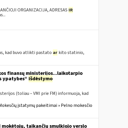
KANČIOJI ORGANIZACIJA, ADRESAS
IR
...
s, kad buvo atlikti pastato
ar
kito statinio,
os finansų ministerijos...laikotarpio
os ypatybes“
išdėstymo
terijos (toliau – VMI prie FM) informuoja, kad
Mokesčių įstatymų pakeitimai » Pelno mokesčio
M mokėtojų, taikančių smulkiojo verslo