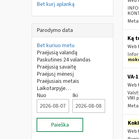
Web t
Bet kurį aplanką
INFO
KONTA
Metai
Parodymo data
Ką t
Bet kuriuo metu
Web t
Praėjusią valandą
Infor
Paskutines 24 valandas
moke
Praėjusią savaitę
Praėjusį mėnesį
VA-1
Praėjusiais metais
Web t
Laikotarpyje…
Valst
Nuo
Iki
VMI p
Metai
Kok
Paieška
Web t