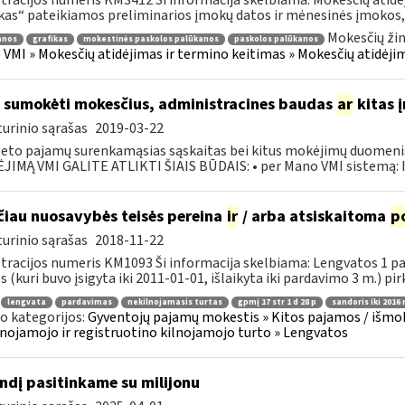
tracijos numeris KM3412 Ši informacija skelbiama: Mokesčių atidėj
kas“ pateikiamos preliminarios įmokų datos ir mėnesinės įmokos, 
Mokesčių žin
anos
grafikas
mokestinės paskolos palūkanos
paskolos palūkanos
VMI » Mokesčių atidėjimas ir termino keitimas » Mokesčių atidėji
 sumokėti mokesčius, administracines baudas
ar
kitas 
urinio sąrašas
2019-03-22
eto pajamų surenkamąsias sąskaitas bei kitus mokėjimų duomenis, 
IMĄ VMI GALITE ATLIKTI ŠIAIS BŪDAIS: • per Mano VMI sistemą: Ins
ačiau nuosavybės teisės pereina
ir
/ arba atsiskaitoma
p
urinio sąrašas
2018-11-22
tracijos numeris KM1093 Ši informacija skelbiama: Lengvatos 1 p
 (kuri buvo įsigyta iki 2011-01-01, išlaikyta iki pardavimo 3 m.) pirk
lengvata
pardavimas
nekilnojamasis turtas
gpmį 17 str 1 d 28 p
sandoris iki 2016
o kategorijos:
Gyventojų pajamų mokestis » Kitos pajamos / išmok
nojamojo ir registruotino kilnojamojo turto » Lengvatos
ndį pasitinkame su milijonu