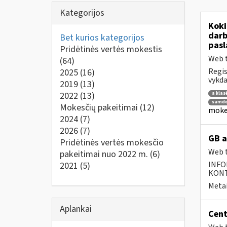
Kategorijos
Koki
darb
Bet kurios kategorijos
pasl
Pridėtinės vertės mokestis
Web t
(64)
Regis
2025
(16)
vykda
2019
(13)
2022
(13)
a klas
samdo
Mokesčių pakeitimai
(12)
mokes
2024
(7)
2026
(7)
GB a
Pridėtinės vertės mokesčio
Web t
pakeitimai nuo 2022 m.
(6)
INFO
2021
(5)
KONTA
Metai
Aplankai
Cent