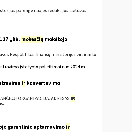
sterijos parengė naujos redakcijos Lietuvos
 127 „Dėl
mokesčių
mokėtojo
tuvos Respublikos finansų ministerijos viršininko
istravimo įstatymo pakeitimai nuo 2024 m.
istravimo
ir
konvertavimo
KANČIOJI ORGANIZACIJA, ADRESAS
IR
...
tojo garantinio aptarnavimo
ir