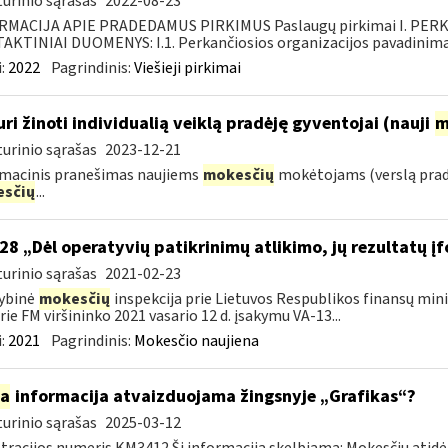
urinio sąrašas
2022-08-23
RMACIJA APIE PRADEDAMUS PIRKIMUS Paslaugų pirkimai I. PER
KTINIAI DUOMENYS: I.1. Perkančiosios organizacijos pavadinimas
:
2022
Pagrindinis:
Viešieji pirkimai
uri žinoti individualią veiklą pradėję gyventojai (nauji
m
urinio sąrašas
2023-12-21
macinis pranešimas naujiems
mokesčių
mokėtojams (verslą pra
sčių
...
28 „Dėl operatyvių patikrinimų atlikimo, jų rezultatų 
urinio sąrašas
2021-02-23
ybinė
mokesčių
inspekcija prie Lietuvos Respublikos finansų mini
rie FM viršininko 2021 vasario 12 d. įsakymu VA-13...
:
2021
Pagrindinis:
Mokesčio naujiena
ia
informacija atvaizduojama žingsnyje „Grafikas“?
urinio sąrašas
2025-03-12