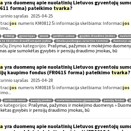
ia
yra duomenų apie nuolatinių Lietuvos gyventojų sum
611 forma) pateikimo
tvarka
?
urinio sąrašas
2025-04-25
traci
jos
numeris KM0812 Ši informacija skelbiama: Informaci
jos
imo...
fr0611p
gyventojas
įmonė
juridinis asmuo
gyvybės draudimo įmokos
nuolati
 ne tik įvykus draudžiamajam įvykiui
išmoka pasibaigus sutarties terminui
duomenys ap
čių žinyno kategorijos:
Prašymai, pažymos ir mokėjimo duomenys
mas apie sumokėtas gyvybės ir pensijų draudimo įmokas, bū
ia
yra duomenų apie nuolatinių Lietuvos gyventojų sumo
ijų kaupimo fondus (FR0615 forma) pateikimo
tvarka
?
urinio sąrašas
2025-04-28
traci
jos
numeris KM0818 Ši informacija skelbiama: Informaci
jos
imo...
juridinis asmuo
pensijų įmokos
nuolatinis lietuvos gyventojas
pensijų fondas
p
o kategorijos:
Prašymai, pažymos ir mokėjimo duomenys » Duomenų
ėtas gyvybės ir pensijų draudimo įmokas, bū
ia
yra duomenų apie nuolatinių Lietuvos gyventojų sumo