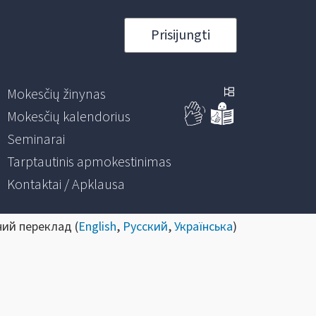
Prisijungti
Mokesčių žinynas
Mokesčių kalendorius
Seminarai
Tarptautinis apmokestinimas
Kontaktai / Apklausa
ний переклад (
English
,
Русский
,
Українська
)