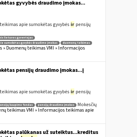
okėtas gyvybės draudimo įmokas...
teikimas apie sumokėtas gyvybės
ir
pensijų
nis lietuvos gyventojas
ie sumokėtas gyvybės draudimo įmokas
duomenų teikimas
 » Duomenų teikimas VMI » Informacijos
kėtas pensijų draudimo įmokas...į
teikimas apie sumokėtas gyvybės
ir
pensijų
Mokesčių
ensijų kaupimo fondas
pensijų draudimo įmokos
 teikimas VMI » Informacijos teikimas apie
kėtas palūkanas už suteiktus...kreditus