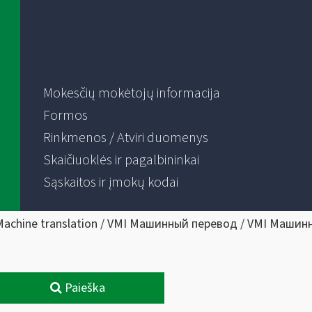
Mokesčių mokėtojų informacija
Formos
Rinkmenos / Atviri duomenys
Skaičiuoklės ir pagalbininkai
Sąskaitos ir įmokų kodai
Machine translation / VMI Машинный перевод / VMI Машин
Paieška