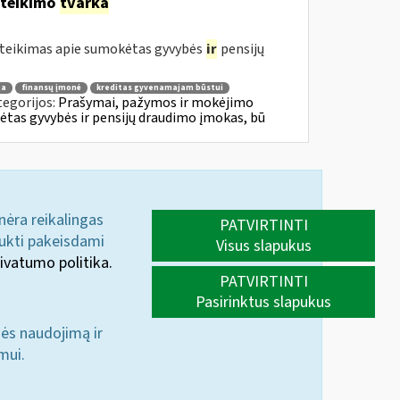
ateikimo
tvarka
teikimas apie sumokėtas gyvybės
ir
pensijų
ga
finansų įmonė
kreditas gyvenamajam būstui
tegorijos:
Prašymai, pažymos ir mokėjimo
tas gyvybės ir pensijų draudimo įmokas, bū
 nėra reikalingas
PATVIRTINTI
aukti pakeisdami
Visus slapukus
ivatumo politika.
PATVIRTINTI
Pasirinktus slapukus
nės naudojimą ir
mui.