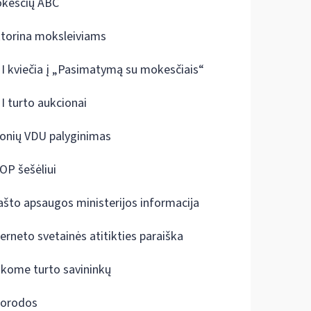
kesčių ABC
ktorina moksleiviams
I kviečia į „Pasimatymą su mokesčiais“
I turto aukcionai
onių VDU palyginimas
OP šešėliui
ašto apsaugos ministerijos informacija
terneto svetainės atitikties paraiška
škome turto savininkų
orodos