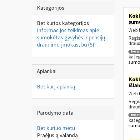
Kategorijos
Kok
sumo
Bet kurios kategorijos
Informacijos teikimas apie
Web t
sumokėtas gyvybės ir pensijų
Regis
draud
draudimo įmokas, bū
(5)
fr0613
kateg
sumok
Aplankai
Kok
išla
Bet kurį aplanką
Web t
Regis
draud
Parodymo data
fr0614
kateg
sumok
Bet kuriuo metu
Praėjusią valandą