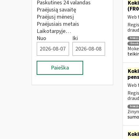
Paskutines 24 valandas
Kok
(FR0
Praėjusią savaitę
Praėjusį mėnesį
Web t
Praėjusiais metais
Regis
draud
Laikotarpyje…
Nuo
Iki
fr0611
išmoka
Mokes
teiki
Paieška
Kok
pens
Web t
Regis
draud
fr0615
žinyn
sumok
Kok