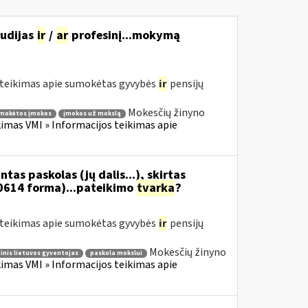
tudijas
ir
/
ar
profesinį...mokymą
teikimas apie sumokėtas gyvybės
ir
pensijų
Mokesčių žinyno
mokėtos įmokos
įmokos už mokslą
mas VMI » Informacijos teikimas apie
as paskolas (jų dalis...), skirtas
0614 forma)...pateikimo
tvarka
?
teikimas apie sumokėtas gyvybės
ir
pensijų
Mokesčių žinyno
inis lietuvos gyventojas
paskola mokslui
mas VMI » Informacijos teikimas apie