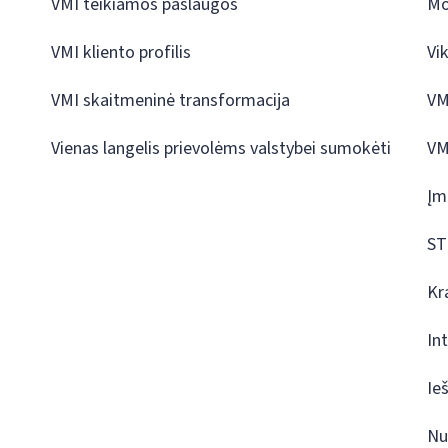
VMI teikiamos paslaugos
Mo
VMI kliento profilis
Vi
VMI skaitmeninė transformacija
VM
Vienas langelis prievolėms valstybei sumokėti
VM
Įm
ST
Kr
In
Ie
Nu