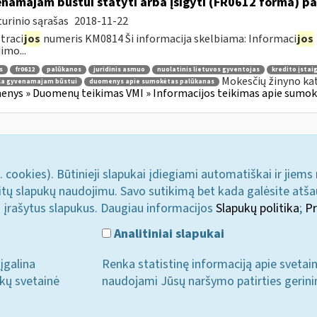
namajam būstui statyti arba įsigyti (FR0612 forma) p
urinio sąrašas
2018-11-22
traci
jos
numeris KM0814 Ši informacija skelbiama: Informaci
jos
imo...
s
fr0612
palūkanos
juridinis asmuo
nuolatinis lietuvos gyventojas
kredito įstai
Mokesčių žinyno ka
la gyvenamajam būstui
duomenys apie sumokėtas palūkanas
nys » Duomenų teikimas VMI » Informacijos teikimas apie sumokė
. cookies). Būtinieji slapukai įdiegiami automatiškai ir jiems
u kitų slapukų naudojimu. Savo sutikimą bet kada galėsite atš
i įrašytus slapukus. Daugiau informacijos
Slapukų politika
;
Pr
Analitiniai slapukai
įgalina
Renka statistinę informaciją apie svetai
ukų svetainė
naudojami Jūsų naršymo patirties gerini