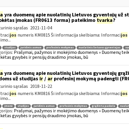
ia
yra duomenų apie nuolatinių Lietuvos gyventojų už s
kėtas įmokas (FR0613 forma) pateikimo
tvarka
?
urinio sąrašas
2021-11-04
traci
jos
numeris KM0815 Ši informacija skelbiama: Informaci
jos
imo...
studijos
juridinis asmuo
profesinis mokymas
nuolatinis lietuvos gyventojas
su
orijos:
Prašymai, pažymos ir mokėjimo duomenys » Duomenų teiki
ėtas gyvybės ir pensijų draudimo įmokas, bū
ia
yra duomenų apie nuolatinių Lietuvos gyventojų grąžint
idoms už studijas
ir
/
ar
profesinį mokymą padengti (FR
urinio sąrašas
2018-11-22
traci
jos
numeris KM0816 Ši informacija skelbiama: Informaci
jos
imo...
įmonė
studijos
juridinis asmuo
profesinis mokymas
grąžinta paskola
nuolat
orijos:
Prašymai, pažymos ir mokėjimo duomenys » Duomenų teiki
ėtas gyvybės ir pensijų draudimo įmokas, bū