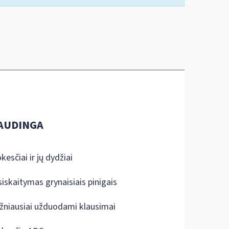
AUDINGA
kesčiai ir jų dydžiai
siskaitymas grynaisiais pinigais
žniausiai užduodami klausimai