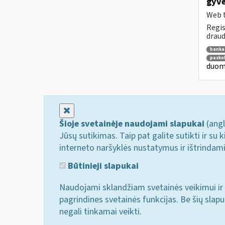
gyve
Web t
Regis
draud
banka
pasko
duome
Uždaryti
Šioje svetainėje naudojami slapukai
(angl
Jūsų sutikimas. Taip pat galite sutikti ir s
interneto naršyklės nustatymus ir ištrindam
Būtinieji slapukai
Naudojami sklandžiam svetainės veikimui ir 
pagrindines svetainės funkcijas. Be šių slap
negali tinkamai veikti.