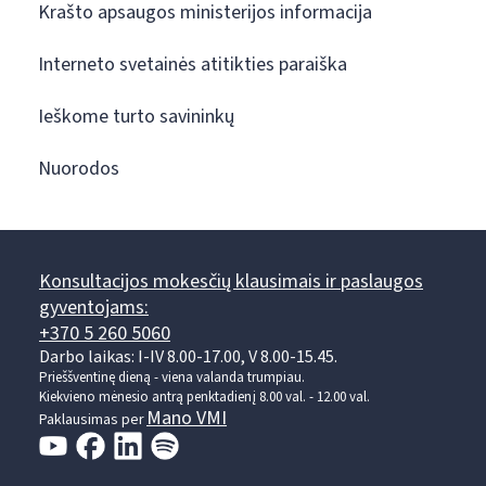
Krašto apsaugos ministerijos informacija
Interneto svetainės atitikties paraiška
Ieškome turto savininkų
Nuorodos
Konsultacijos mokesčių klausimais ir paslaugos
gyventojams:
+370 5 260 5060
Darbo laikas: I-IV 8.00-17.00, V 8.00-15.45.
Prieššventinę dieną - viena valanda trumpiau.
Kiekvieno mėnesio antrą penktadienį 8.00 val. - 12.00 val.
Mano VMI
Paklausimas per