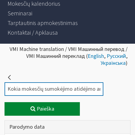
Mokesčių kalendorius
Seminarai
Tarptautinis apmokestinimas
Kontaktai / Apklausa
VMI Machine translation / VMI Машинный перевод /
VMI Машинний переклад (
English
,
Русский
,
Українська
)
Paieška
Parodymo data