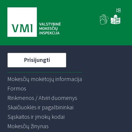
Prisijungti
Mokesčių mokėtojų informacija
Formos
Rinkmenos / Atviri duomenys
Skaičiuoklės ir pagalbininkai
Sąskaitos ir įmokų kodai
Mokesčių žinynas