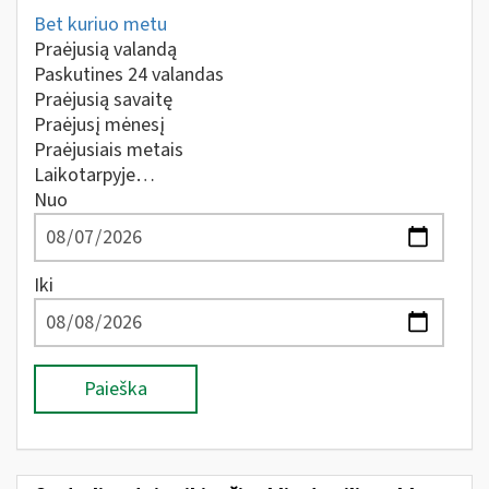
Bet kuriuo metu
Praėjusią valandą
Paskutines 24 valandas
Praėjusią savaitę
Praėjusį mėnesį
Praėjusiais metais
Laikotarpyje…
Nuo
Iki
Paieška