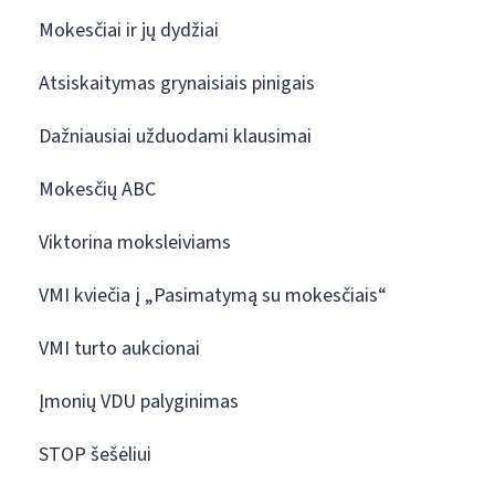
Mokesčiai ir jų dydžiai
Atsiskaitymas grynaisiais pinigais
Dažniausiai užduodami klausimai
Mokesčių ABC
Viktorina moksleiviams
VMI kviečia į „Pasimatymą su mokesčiais“
VMI turto aukcionai
Įmonių VDU palyginimas
STOP šešėliui