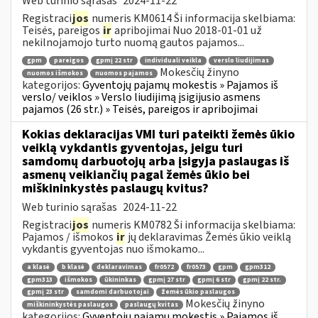
Web turinio sąrašas
2024-11-22
Registraci
jos
numeris KM0614 Ši informacija skelbiama:
Teisės, pareigos
ir
apribojimai Nuo 2018-01-01 už
nekilnojamojo turto nuomą gautos pajamos...
gpm
pareigos
gpmį 22 str
individuali veikla
verslo liudijimas
Mokesčių žinyno
nuomos išmokos
nuomos pajamos
kategorijos:
Gyventojų pajamų mokestis » Pajamos iš
verslo/ veiklos » Verslo liudijimą įsigijusio asmens
pajamos (26 str.) » Teisės, pareigos ir apribojimai
Kokias deklaracijas VMI turi pateikti žemės ūkio
veiklą vykdantis gyventojas, jeigu turi
samdomų darbuotojų arba įsigyja paslaugas iš
asmenų veikiančių pagal žemės ūkio bei
miškininkystės paslaugų kvitus?
Web turinio sąrašas
2024-11-22
Registraci
jos
numeris KM0782 Ši informacija skelbiama:
Pajamos / išmokos
ir
jų deklaravimas Žemės ūkio veiklą
vykdantis gyventojas nuo išmokamo...
a klasė
b klasė
deklaravimas
fr0572
fr0573
gpm
gpm312
gpm313
išmokos
ūkininkas
gpmį 27 str
gpmį 6 str
gpmį 22 str.
gpmį 23 str
samdomi darbuotojai
žemės ūkio paslaugos
Mokesčių žinyno
miškininkystės paslaugos
paslaugų kvitas
kategorijos:
Gyventojų pajamų mokestis » Pajamos iš