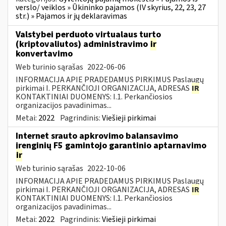
verslo/ veiklos » Ūkininko pajamos (IV skyrius, 22, 23, 27
str.) » Pajamos ir jų deklaravimas
Valstybei perduoto virtualaus turto
(kriptovaliutos) administravimo
ir
konvertavimo
Web turinio sąrašas
2022-06-06
INFORMACIJA APIE PRADEDAMUS PIRKIMUS Paslaugų
pirkimai I. PERKANČIOJI ORGANIZACIJA, ADRESAS
IR
KONTAKTINIAI DUOMENYS: I.1. Perkančiosios
organizacijos pavadinimas...
Metai:
2022
Pagrindinis:
Viešieji pirkimai
Internet srauto apkrovimo balansavimo
įrenginių F5 gamintojo garantinio aptarnavimo
ir
Web turinio sąrašas
2022-10-06
INFORMACIJA APIE PRADEDAMUS PIRKIMUS Paslaugų
pirkimai I. PERKANČIOJI ORGANIZACIJA, ADRESAS
IR
KONTAKTINIAI DUOMENYS: I.1. Perkančiosios
organizacijos pavadinimas...
Metai:
2022
Pagrindinis:
Viešieji pirkimai