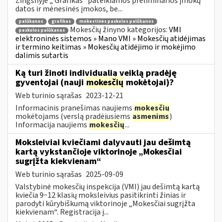
Žingsnyje „ Grafikas“ pateikiamos preliminarios įmokų
datos ir mėnesinės įmokos, be...
palūkanos
grafikas
mokestinės paskolos palūkanos
Mokesčių žinyno kategorijos:
VMI
paskolos palūkanos
elektroninės sistemos » Mano VMI » Mokesčių atidėjimas
ir termino keitimas » Mokesčių atidėjimo ir mokėjimo
dalimis sutartis
Ką turi žinoti individualią veiklą pradėję
gyventojai (nauji
mokesčių
mokėtojai)?
Web turinio sąrašas
2023-12-21
Informacinis pranešimas naujiems
mokesčių
mokėtojams (verslą pradėjusiems
asmenims
)
Informacija naujiems
mokesčių
...
Moksleiviai kviečiami dalyvauti jau dešimtą
kartą vykstančioje viktorinoje „Mokesčiai
sugrįžta kiekvienam“
Web turinio sąrašas
2025-09-09
Valstybinė mokesčių inspekcija (VMI) jau dešimtą kartą
kviečia 9−12 klasių moksleivius pasitikrinti žinias ir
parodyti kūrybiškumą viktorinoje „Mokesčiai sugrįžta
kiekvienam“. Registracija į...