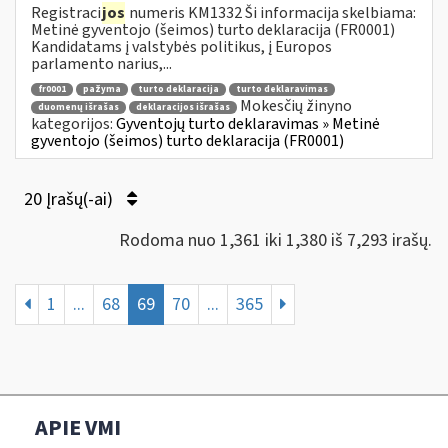
Registraci
jos
numeris KM1332 Ši informacija skelbiama:
Metinė gyventojo (šeimos) turto deklaracija (FR0001)
Kandidatams į valstybės politikus, į Europos
parlamento narius,...
fr0001
pažyma
turto deklaracija
turto deklaravimas
Mokesčių žinyno
duomenų išrašas
deklaracijos išrašas
kategorijos:
Gyventojų turto deklaravimas » Metinė
gyventojo (šeimos) turto deklaracija (FR0001)
20 Įrašų(-ai)
Rodoma nuo 1,361 iki 1,380 iš 7,293 irašų.
1
...
68
69
70
...
365
APIE VMI