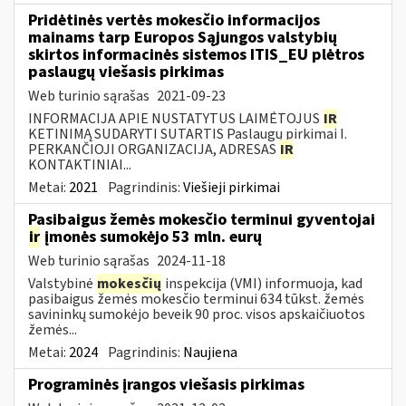
Pridėtinės vertės mokesčio informacijos
mainams tarp Europos Sąjungos valstybių
skirtos informacinės sistemos ITIS_EU plėtros
paslaugų viešasis pirkimas
Web turinio sąrašas
2021-09-23
INFORMACIJA APIE NUSTATYTUS LAIMĖTOJUS
IR
KETINIMĄ SUDARYTI SUTARTIS Paslaugų pirkimai I.
PERKANČIOJI ORGANIZACIJA, ADRESAS
IR
KONTAKTINIAI...
Metai:
2021
Pagrindinis:
Viešieji pirkimai
Pasibaigus žemės mokesčio terminui gyventojai
ir
įmonės sumokėjo 53 mln. eurų
Web turinio sąrašas
2024-11-18
Valstybinė
mokesčių
inspekcija (VMI) informuoja, kad
pasibaigus žemės mokesčio terminui 634 tūkst. žemės
savininkų sumokėjo beveik 90 proc. visos apskaičiuotos
žemės...
Metai:
2024
Pagrindinis:
Naujiena
Programinės įrangos viešasis pirkimas