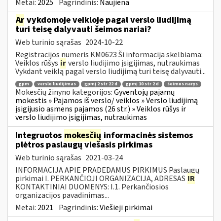
Metai:
2025
Pagrindinis:
Naujiena
Ar
vykdomoje veikloje pagal verslo liudijimą
turi teisę dalyvauti šeimos nariai?
Web turinio sąrašas
2024-10-22
Registracijos numeris KM0623 Ši informacija skelbiama:
Veiklos rūšys
ir
verslo liudijimo įsigijimas, nutraukimas
Vykdant veiklą pagal verslo liudijimą turi teisę dalyvauti...
gpm
verslo liudijimas
gpmį 2 str 22 d
gpmį 10 str 2 d
šeimos narys
Mokesčių žinyno kategorijos:
Gyventojų pajamų
mokestis » Pajamos iš verslo/ veiklos » Verslo liudijimą
įsigijusio asmens pajamos (26 str.) » Veiklos rūšys ir
verslo liudijimo įsigijimas, nutraukimas
Integruotos
mokesčių
informacinės sistemos
plėtros paslaugų viešasis pirkimas
Web turinio sąrašas
2021-03-24
INFORMACIJA APIE PRADEDAMUS PIRKIMUS Paslaugų
pirkimai I. PERKANČIOJI ORGANIZACIJA, ADRESAS
IR
KONTAKTINIAI DUOMENYS: I.1. Perkančiosios
organizacijos pavadinimas...
Metai:
2021
Pagrindinis:
Viešieji pirkimai