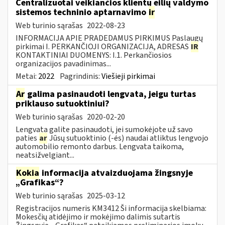
Centralizuotai veikiančios klientų eilių valdymo
sistemos techninio aptarnavimo
ir
Web turinio sąrašas
2022-08-23
INFORMACIJA APIE PRADEDAMUS PIRKIMUS Paslaugų
pirkimai I. PERKANČIOJI ORGANIZACIJA, ADRESAS
IR
KONTAKTINIAI DUOMENYS: I.1. Perkančiosios
organizacijos pavadinimas...
Metai:
2022
Pagrindinis:
Viešieji pirkimai
Ar
galima pasinaudoti lengvata, jeigu turtas
priklauso sutuoktiniui?
Web turinio sąrašas
2020-02-20
Lengvata galite pasinaudoti, jei sumokėjote už savo
paties
ar
Jūsų sutuoktinio (-ės) naudai atliktus lengvojo
automobilio remonto darbus. Lengvata taikoma,
neatsižvelgiant...
Kokia
informacija atvaizduojama žingsnyje
„Grafikas“?
Web turinio sąrašas
2025-03-12
Registracijos numeris KM3412 Ši informacija skelbiama:
Mokesčių atidėjimo ir mokėjimo dalimis sutartis