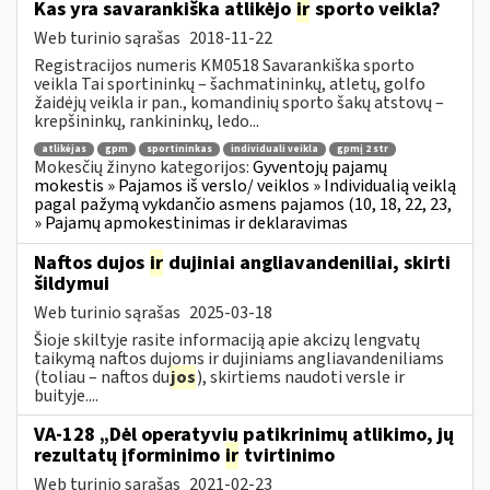
Kas yra savarankiška atlikėjo
ir
sporto veikla?
Web turinio sąrašas
2018-11-22
Registracijos numeris KM0518 Savarankiška sporto
veikla Tai sportininkų – šachmatininkų, atletų, golfo
žaidėjų veikla ir pan., komandinių sporto šakų atstovų –
krepšininkų, rankininkų, ledo...
atlikėjas
gpm
sportininkas
individuali veikla
gpmį 2 str
Mokesčių žinyno kategorijos:
Gyventojų pajamų
mokestis » Pajamos iš verslo/ veiklos » Individualią veiklą
pagal pažymą vykdančio asmens pajamos (10, 18, 22, 23,
» Pajamų apmokestinimas ir deklaravimas
Naftos dujos
ir
dujiniai angliavandeniliai, skirti
šildymui
Web turinio sąrašas
2025-03-18
Šioje skiltyje rasite informaciją apie akcizų lengvatų
taikymą naftos dujoms ir dujiniams angliavandeniliams
(toliau – naftos du
jos
), skirtiems naudoti versle ir
buityje....
VA-128 „Dėl operatyvių patikrinimų atlikimo, jų
rezultatų įforminimo
ir
tvirtinimo
Web turinio sąrašas
2021-02-23