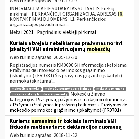
Web turinio sąrašas
2021-12-02
INFORMACIJA APIE SUDARYTAS SUTARTIS Prekių
pirkimai I. PERKANČIOJI ORGANIZACIJA, ADRESAS
IR
KONTAKTINIAI DUOMENYS: I.1. Perkančiosios
organizacijos pavadinimas...
Metai:
2021
Pagrindinis:
Viešieji pirkimai
Kuriais atvejais neteikiamas prašymas norint
įskaityti VMI administruojamų
mokesčių
Web turinio sąrašas
2025-12-30
Registracijos numeris KM3698 Ši informacija skelbiama:
Prašymas dėl mokesčio permokos grąžinimo
(įskaitymo) (FR0781) Šis prašymas grąžinti (įskaityti)
permoką (skirtumą)...
mokesčių permoka
mokesčių permokos grąžinimas
mokesčio permoka
Mokesčių žinyno
prašymas įskaityti mokesčio permoką
kategorijos:
Prašymai, pažymos ir mokėjimo duomenys
» Pažymų užsakymas ir prašymų teikimas » Prašymas dėl
mokesčio permokos grąžinimo (įskaitymo) (FR0781)
Kuriems
asmenims
ir
kokiais terminais VMI
išduoda metinės turto deklaracijos duomenų
Web turinio sąrašas
2018-11-22