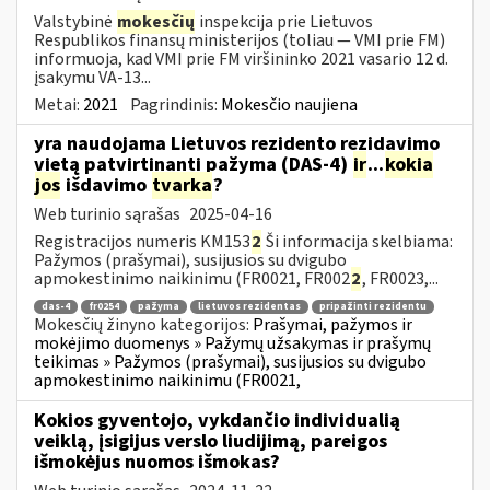
Valstybinė
mokesčių
inspekcija prie Lietuvos
Respublikos finansų ministerijos (toliau ― VMI prie FM)
informuoja, kad VMI prie FM viršininko 2021 vasario 12 d.
įsakymu VA-13...
Metai:
2021
Pagrindinis:
Mokesčio naujiena
yra naudojama Lietuvos rezidento rezidavimo
vietą patvirtinanti pažyma (DAS-4)
ir
...
kokia
jos
išdavimo
tvarka
?
Web turinio sąrašas
2025-04-16
Registracijos numeris KM153
2
Ši informacija skelbiama:
Pažymos (prašymai), susijusios su dvigubo
apmokestinimo naikinimu (FR0021, FR002
2
, FR0023,...
das-4
fr0254
pažyma
lietuvos rezidentas
pripažinti rezidentu
Mokesčių žinyno kategorijos:
Prašymai, pažymos ir
mokėjimo duomenys » Pažymų užsakymas ir prašymų
teikimas » Pažymos (prašymai), susijusios su dvigubo
apmokestinimo naikinimu (FR0021,
Kokios gyventojo, vykdančio individualią
veiklą, įsigijus verslo liudijimą, pareigos
išmokėjus nuomos išmokas?