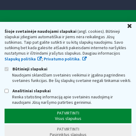
Valstybinė mokesčių inspekcija prie Lietuvos
U
Respublikos finansų ministerijos
Šioje svetainėje naudojami slapukai
(angl. cookies). Būtinieji
slapukai įdiegiami automatiškai ir jiems nėra reikalingas Jūsų
Biudžetinė įstaiga. Juridinio asmens kodas — 188659752,
sutikimas. Taip pat galite sutikti ir su kitų slapukų naudojimu. Savo
adresas: Vasario 16-osios g. 14, 01107 Vilnius, Lietuva, el.paštas:
sutikimą bet kada galėsite atšaukti pakeisdami interneto naršyklės
vmi@vmi.lt
, E. pristatymo dėžutės adresas 188659752
nustatymus ir ištrindami įrašytus slapukus. Daugiau informacijos
Duomenys apie Valstybinę mokesčių inspekciją prie Lietuvos
Slapukų politika
;
Privatumo politika.
Respublikos finansų ministerijos kaupiami ir saugomi Juridinių
asmenų registre
Būtinieji slapukai
Naudojami sklandžiam svetainės veikimui ir įgalina pagrindines
svetainės funkcijas. Be šių slapukų svetainė negali tinkamai veikti.
Analitiniai slapukai
Renka statistinę informaciją apie svetainės naudojimą ir
naudojami Jūsų naršymo patirties gerinimui.
PATVIRTINTI
Visus slapukus
PATVIRTINTI
Pasirinktus slapukus