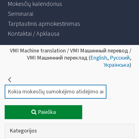
Mokesčių kalendorius
Seminarai
Tarptautinis apmokestinimas
Kontaktai / Apklausa
VMI Machine translation / VMI Машинный перевод /
VMI Машинний переклад (
English
,
Русский
,
Українська
)
Paieška
Kategorijos