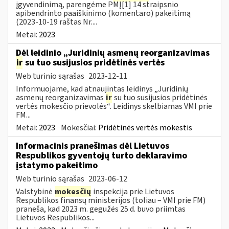
įgyvendinimą, parengėme PMĮ[1] 14 straipsnio
apibendrinto paaiškinimo (komentaro) pakeitimą
(2023-10-19 raštas Nr....
Metai:
2023
Dėl leidinio „Juridinių asmenų reorganizavimas
ir
su tuo susijusios pridėtinės vertės
Web turinio sąrašas
2023-12-11
Informuojame, kad atnaujintas leidinys „Juridinių
asmenų reorganizavimas
ir
su tuo susijusios pridėtinės
vertės mokesčio prievolės“. Leidinys skelbiamas VMI prie
FM...
Metai:
2023
Mokesčiai:
Pridėtinės vertės mokestis
Informacinis pranešimas dėl Lietuvos
Respublikos gyventojų turto deklaravimo
įstatymo pakeitimo
Web turinio sąrašas
2023-06-12
Valstybinė
mokesčių
inspekcija prie Lietuvos
Respublikos finansų ministerijos (toliau – VMI prie FM)
praneša, kad 2023 m. gegužės 25 d. buvo priimtas
Lietuvos Respublikos...