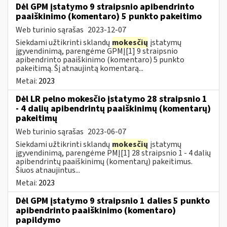
Dėl GPM įstatymo 9 straipsnio apibendrinto
paaiškinimo (komentaro) 5 punkto pakeitimo
Web turinio sąrašas
2023-12-07
Siekdami užtikrinti sklandų
mokesčių
įstatymų
įgyvendinimą, parengėme GPMĮ[1] 9 straipsnio
apibendrinto paaiškinimo (komentaro) 5 punkto
pakeitimą. Šį atnaujintą komentarą...
Metai:
2023
Dėl LR pelno mokesčio įstatymo 28 straipsnio 1
- 4 dalių apibendrintų paaiškinimų (komentarų)
pakeitimų
Web turinio sąrašas
2023-06-07
Siekdami užtikrinti sklandų
mokesčių
įstatymų
įgyvendinimą, parengėme PMĮ[1] 28 straipsnio 1 - 4 dalių
apibendrintų paaiškinimų (komentarų) pakeitimus.
Šiuos atnaujintus...
Metai:
2023
Dėl GPM įstatymo 9 straipsnio 1 dalies 5 punkto
apibendrinto paaiškinimo (komentaro)
papildymo