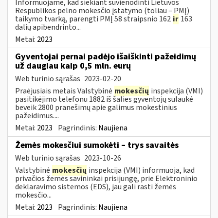
Informuojame, kad siekiant suvienodinti Lietuvos
Respublikos pelno mokesčio įstatymo (toliau – PMĮ)
taikymo tvarką, parengti PMĮ 58 straipsnio 162
ir
163
dalių apibendrinto...
Metai:
2023
Gyventojai pernai padėjo išaiškinti pažeidimų
už daugiau kaip 0,5 mln. eurų
Web turinio sąrašas
2023-02-20
Praėjusiais metais Valstybinė
mokesčių
inspekcija (VMI)
pasitikėjimo telefonu 1882 iš šalies gyventojų sulaukė
beveik 2800 pranešimų apie galimus mokestinius
pažeidimus....
Metai:
2023
Pagrindinis:
Naujiena
Žemės mokesčiui sumokėti – trys savaitės
Web turinio sąrašas
2023-10-26
Valstybinė
mokesčių
inspekcija (VMI) informuoja, kad
privačios žemės savininkai prisijungę, prie Elektroninio
deklaravimo sistemos (EDS), jau gali rasti žemės
mokesčio...
Metai:
2023
Pagrindinis:
Naujiena