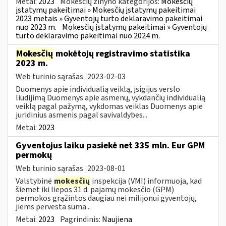
Metai:
2023
Mokesčių žinyno kategorijos:
Mokesčių
įstatymų pakeitimai » Mokesčių įstatymų pakeitimai
2023 metais » Gyventojų turto deklaravimo pakeitimai
nuo 2023 m.
Mokesčių įstatymų pakeitimai » Gyventojų
turto deklaravimo pakeitimai nuo 2024 m.
Mokesčių
mokėtojų registravimo statistika
2023 m.
Web turinio sąrašas
2023-02-03
Duomenys apie individualią veiklą, įsigijus verslo
liudijimą Duomenys apie asmenų, vykdančių individualią
veiklą pagal pažymą, vykdomas veiklas Duomenys apie
juridinius asmenis pagal savivaldybes...
Metai:
2023
Gyventojus laiku pasiekė net 335 mln. Eur GPM
permokų
Web turinio sąrašas
2023-08-01
Valstybinė
mokesčių
inspekcija (VMI) informuoja, kad
šiemet iki liepos 31 d. pajamų mokesčio (GPM)
permokos grąžintos daugiau nei milijonui gyventojų,
jiems pervesta suma...
Metai:
2023
Pagrindinis:
Naujiena