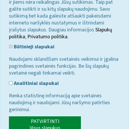
ir jiems nėra reikalingas Jūsų sutikimas. Taip pat
galite sutikti ir su kitų slapukų naudojimu. Savo
sutikimą bet kada galėsite atšaukti pakeisdami
interneto naršyklės nustatymus ir ištrindami
įrašytus slapukus. Daugiau informacijos
Slapukų
politika
;
Privatumo politika.
Būtinieji slapukai
Naudojami sklandžiam svetainės veikimui ir įgalina
pagrindines svetainės funkcijas. Be šių slapukų
svetainė negali tinkamai veikti.
Analitiniai slapukai
Renka statistinę informaciją apie svetainės
naudojimą ir naudojami Jūsų naršymo patirties
gerinimui.
PATVIRTINTI
Visus slapukus