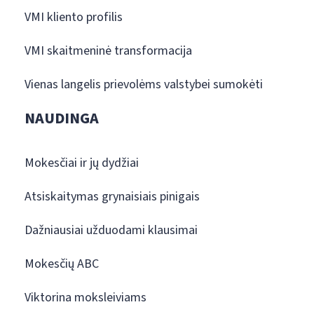
VMI kliento profilis
VMI skaitmeninė transformacija
Vienas langelis prievolėms valstybei sumokėti
NAUDINGA
Mokesčiai ir jų dydžiai
Atsiskaitymas grynaisiais pinigais
Dažniausiai užduodami klausimai
Mokesčių ABC
Viktorina moksleiviams