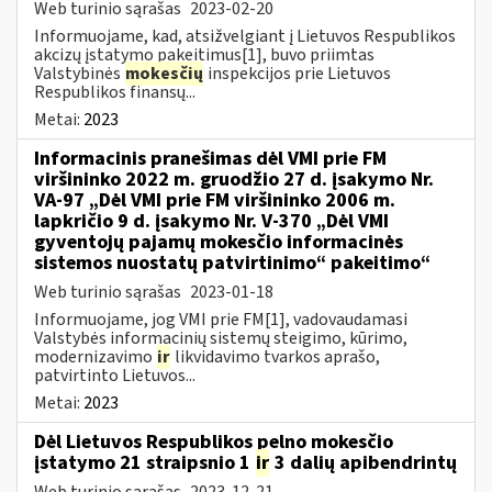
Web turinio sąrašas
2023-02-20
Informuojame, kad, atsižvelgiant į Lietuvos Respublikos
akcizų įstatymo pakeitimus[1], buvo priimtas
Valstybinės
mokesčių
inspekcijos prie Lietuvos
Respublikos finansų...
Metai:
2023
Informacinis pranešimas dėl VMI prie FM
viršininko 2022 m. gruodžio 27 d. įsakymo Nr.
VA-97 „Dėl VMI prie FM viršininko 2006 m.
lapkričio 9 d. įsakymo Nr. V-370 „Dėl VMI
gyventojų pajamų mokesčio informacinės
sistemos nuostatų patvirtinimo“ pakeitimo“
Web turinio sąrašas
2023-01-18
Informuojame, jog VMI prie FM[1], vadovaudamasi
Valstybės informacinių sistemų steigimo, kūrimo,
modernizavimo
ir
likvidavimo tvarkos aprašo,
patvirtinto Lietuvos...
Metai:
2023
Dėl Lietuvos Respublikos pelno mokesčio
įstatymo 21 straipsnio 1
ir
3 dalių apibendrintų
Web turinio sąrašas
2023-12-21