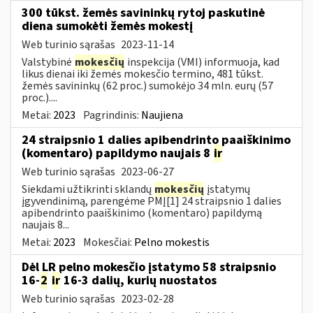
300 tūkst. žemės savininkų rytoj paskutinė
diena sumokėti žemės mokestį
Web turinio sąrašas
2023-11-14
Valstybinė
mokesčių
inspekcija (VMI) informuoja, kad
likus dienai iki žemės mokesčio termino, 481 tūkst.
žemės savininkų (62 proc.) sumokėjo 34 mln. eurų (57
proc.)....
Metai:
2023
Pagrindinis:
Naujiena
24 straipsnio 1 dalies apibendrinto paaiškinimo
(komentaro) papildymo naujais 8
ir
Web turinio sąrašas
2023-06-27
Siekdami užtikrinti sklandų
mokesčių
įstatymų
įgyvendinimą, parengėme PMĮ[1] 24 straipsnio 1 dalies
apibendrinto paaiškinimo (komentaro) papildymą
naujais 8...
Metai:
2023
Mokesčiai:
Pelno mokestis
Dėl LR pelno mokesčio įstatymo 58 straipsnio
16-
2
ir
16-3 dalių, kurių nuostatos
Web turinio sąrašas
2023-02-28