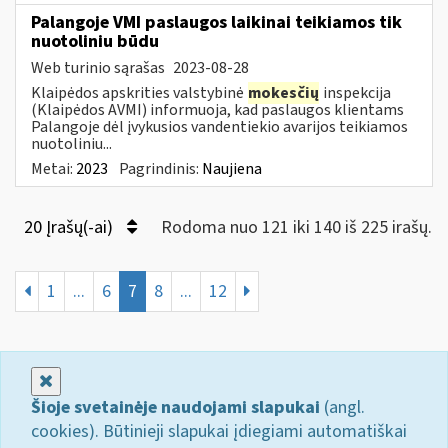
Palangoje VMI paslaugos laikinai teikiamos tik
nuotoliniu būdu
Web turinio sąrašas
2023-08-28
Klaipėdos apskrities valstybinė
mokesčių
inspekcija
(Klaipėdos AVMI) informuoja, kad paslaugos klientams
Palangoje dėl įvykusios vandentiekio avarijos teikiamos
nuotoliniu...
Metai:
2023
Pagrindinis:
Naujiena
20 Įrašų(-ai)
Rodoma nuo 121 iki 140 iš 225 irašų.
1
...
6
7
8
...
12
Uždaryti
Šioje svetainėje naudojami slapukai
(angl.
cookies). Būtinieji slapukai įdiegiami automatiškai