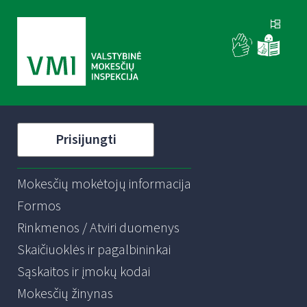
Prisijungti
Mokesčių mokėtojų informacija
Formos
Rinkmenos / Atviri duomenys
Skaičiuoklės ir pagalbininkai
Sąskaitos ir įmokų kodai
Mokesčių žinynas