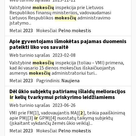
Valstybinė
mokesčių
inspekcija prie Lietuvos
Respublikos finansų ministerijos, vadovaudamasi
Lietuvos Respublikos
mokesčių
administravimo
įstatymo...
Metai:
2023
Mokesčiai:
Pelno mokestis
Apie gyventojams išmokėtas pajamas duomenis
pateikti liko vos savaitė
Web turinio sąrašas
2023-02-08
Valstybinė
mokesčių
inspekcija (toliau – VMI) primena,
kad iki vasario 15 dienos mokesčius išskaičiuojantys
asmenys
mokesčių
administratoriui turi...
Metai:
2023
Pagrindinis:
Naujiena
Dėl ūkio subjektų patiriamų išlaidų melioracijos
ir
kelių tvarkymui priskyrimo leidžiamiems
Web turinio sąrašas
2023-06-26
VMI prie FM[1], vadovaujantis MAĮ[
2
], teikia paaiškinimą
apie PMĮ[3]
ir
GPMĮ[4] nuostatų taikymą subjektų
(įskaitant vykdančių žemės ūkio veiklą)...
Metai:
2023
Mokesčiai:
Pelno mokestis