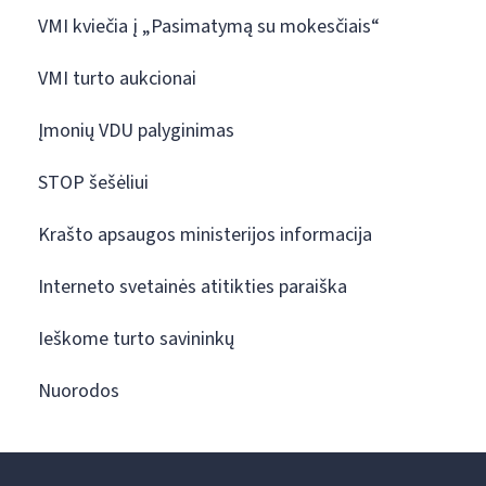
VMI kviečia į „Pasimatymą su mokesčiais“
VMI turto aukcionai
Įmonių VDU palyginimas
STOP šešėliui
Krašto apsaugos ministerijos informacija
Interneto svetainės atitikties paraiška
Ieškome turto savininkų
Nuorodos