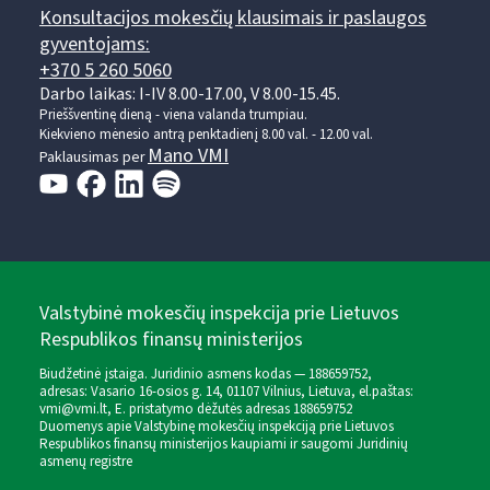
Konsultacijos mokesčių klausimais ir paslaugos
gyventojams:
+370 5 260 5060
Darbo laikas: I-IV 8.00-17.00, V 8.00-15.45.
Prieššventinę dieną - viena valanda trumpiau.
Kiekvieno mėnesio antrą penktadienį 8.00 val. - 12.00 val.
Mano VMI
Paklausimas per
Valstybinė mokesčių inspekcija prie Lietuvos
Respublikos finansų ministerijos
Biudžetinė įstaiga. Juridinio asmens kodas — 188659752,
adresas: Vasario 16-osios g. 14, 01107 Vilnius, Lietuva, el.paštas:
vmi@vmi.lt
, E. pristatymo dėžutės adresas 188659752
Duomenys apie Valstybinę mokesčių inspekciją prie Lietuvos
Respublikos finansų ministerijos kaupiami ir saugomi Juridinių
asmenų registre