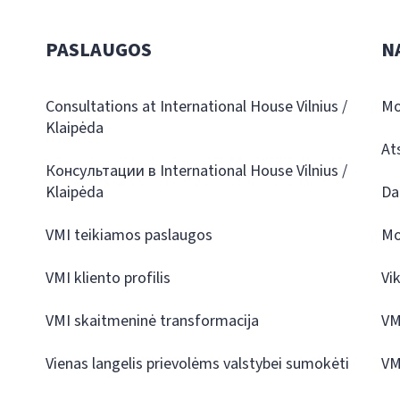
PASLAUGOS
N
Consultations at International House Vilnius /
Mo
Klaipėda
At
Консультации в International House Vilnius /
Klaipėda
Da
VMI teikiamos paslaugos
Mo
VMI kliento profilis
Vi
VMI skaitmeninė transformacija
VM
Vienas langelis prievolėms valstybei sumokėti
VM