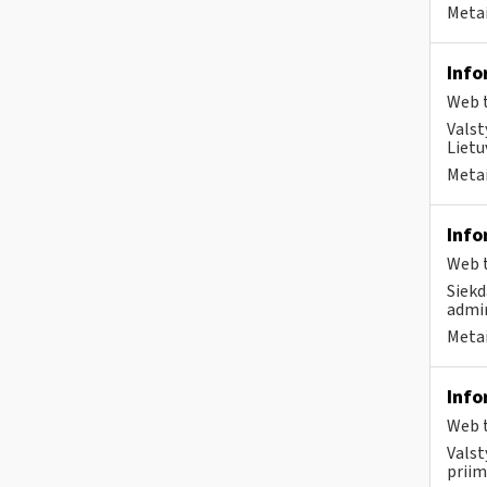
Metai
Info
Web t
Valst
Lietu
Metai
Info
Web t
Siekd
admin
Metai
Info
Web t
Valst
priim