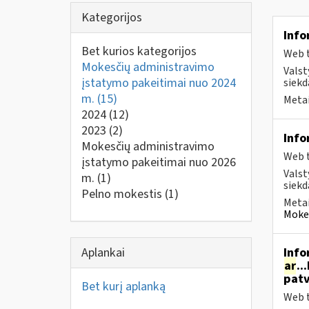
Kategorijos
Info
Bet kurios kategorijos
Web t
Mokesčių administravimo
Valst
įstatymo pakeitimai nuo 2024
siekd
m.
(15)
Metai
2024
(12)
2023
(2)
Info
Mokesčių administravimo
Web t
įstatymo pakeitimai nuo 2026
Valst
m.
(1)
siekd
Pelno mokestis
(1)
Metai
Mokes
Aplankai
Info
ar
..
patv
Bet kurį aplanką
Web t