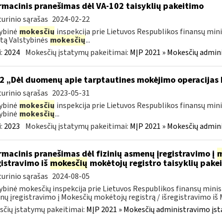
rmacinis pranešimas dėl VA-102 taisyklių pakeitimo
urinio sąrašas
2024-02-22
ybinė
mokesčių
inspekcija prie Lietuvos Respublikos finansų mini
tą Valstybinės
mokesčių
...
:
2024
Mokesčių įstatymų pakeitimai:
MĮP 2021 » Mokesčių admin
2 „Dėl duomenų apie tarptautines mokėjimo operacijas
urinio sąrašas
2023-05-31
ybinė
mokesčių
inspekcija prie Lietuvos Respublikos finansų mini
ybinė
mokesčių
...
:
2023
Mokesčių įstatymų pakeitimai:
MĮP 2021 » Mokesčių admin
rmacinis pranešimas dėl fizinių asmenų įregistravimo į
m
gistravimo iš
mokesčių
mokėtojų registro taisyklių pake
urinio sąrašas
2024-08-05
ybinė mokesčių inspekcija prie Lietuvos Respublikos finansų minist
ų įregistravimo į Mokesčių mokėtojų registrą / išregistravimo iš M
čių įstatymų pakeitimai:
MĮP 2021 » Mokesčių administravimo įs