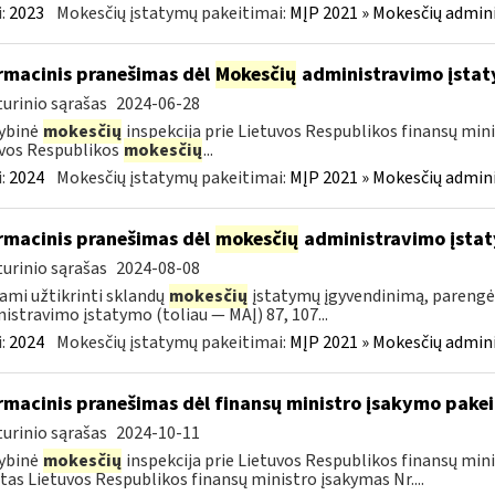
:
2023
Mokesčių įstatymų pakeitimai:
MĮP 2021 » Mokesčių admin
rmacinis pranešimas dėl
Mokesčių
administravimo įstat
urinio sąrašas
2024-06-28
ybinė
mokesčių
inspekcija prie Lietuvos Respublikos finansų mini
vos Respublikos
mokesčių
...
:
2024
Mokesčių įstatymų pakeitimai:
MĮP 2021 » Mokesčių admin
rmacinis pranešimas dėl
mokesčių
administravimo įsta
urinio sąrašas
2024-08-08
ami užtikrinti sklandų
mokesčių
įstatymų įgyvendinimą, pareng
istravimo įstatymo (toliau — MAĮ) 87, 107...
:
2024
Mokesčių įstatymų pakeitimai:
MĮP 2021 » Mokesčių admin
rmacinis pranešimas dėl finansų ministro įsakymo pake
urinio sąrašas
2024-10-11
ybinė
mokesčių
inspekcija prie Lietuvos Respublikos finansų min
tas Lietuvos Respublikos finansų ministro įsakymas Nr....