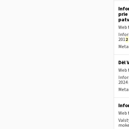
Info
prie
patv
Web t
Infor
201
2
Metai
Dėl 
Web t
Infor
2024 
Metai
Info
Web t
Valst
mokes