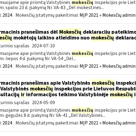
muojame apie priimtą Valstybinės
mokesčių
inspekcijos prie Lie
m. spalio 23 d. įsakymą Nr. VA-83 „Dėl mokestinės...
:
2024
Mokesčių įstatymų pakeitimai:
MĮP 2021 » Mokesčių admin
rmacinis pranešimas dėl
Mokesčių
deklaracijų pateikimo
esčių
mokėtojų laikino atleidimo nuo
mokesčių
deklarac
urinio sąrašas
2024-07-10
muojame apie priimtą Valstybinės
mokesčių
inspekcijos prie Lie
m. liepos 4 d. įsakymą Nr. VA-54 „Dėl...
:
2024
Mokesčių įstatymų pakeitimai:
MĮP 2021 » Mokesčių admin
rmacinis pranešimas apie Valstybinės
mokesčių
inspekci
 Valstybinės
mokesčių
inspekcijos prie Lietuvos Respubli
ultacijų
ir
informacijos teikimo Valstybinėje
mokesčių
i
urinio sąrašas
2024-05-09
muojame apie priimtą Valstybinės
mokesčių
inspekcijos prie Lie
m. gegužės 8 d. įsakymą Nr. VA-41 „Dėl Valstybinės...
:
2024
Mokesčių įstatymų pakeitimai:
MĮP 2021 » Mokesčių admin