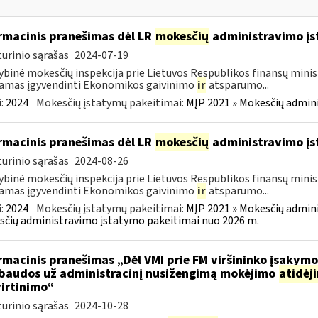
rmacinis pranešimas dėl LR
mokesčių
administravimo į
urinio sąrašas
2024-07-19
ybinė mokesčių inspekcija prie Lietuvos Respublikos finansų minist
amas įgyvendinti Ekonomikos gaivinimo
ir
atsparumo...
:
2024
Mokesčių įstatymų pakeitimai:
MĮP 2021 » Mokesčių admin
rmacinis pranešimas dėl LR
mokesčių
administravimo į
urinio sąrašas
2024-08-26
ybinė mokesčių inspekcija prie Lietuvos Respublikos finansų minist
amas įgyvendinti Ekonomikos gaivinimo
ir
atsparumo...
:
2024
Mokesčių įstatymų pakeitimai:
MĮP 2021 » Mokesčių admin
čių administravimo įstatymo pakeitimai nuo 2026 m.
rmacinis pranešimas „Dėl VMI prie FM viršininko įsakym
.baudos už administracinį nusižengimą mokėjimo
atidėj
irtinimo“
urinio sąrašas
2024-10-28