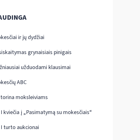
AUDINGA
kesčiai ir jų dydžiai
siskaitymas grynaisiais pinigais
žniausiai užduodami klausimai
kesčių ABC
ktorina moksleiviams
I kviečia į „Pasimatymą su mokesčiais“
I turto aukcionai