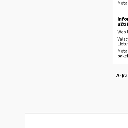
Metai
Info
užti
Web t
Valst
Lietu
Metai
pakei
20 Įra