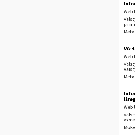
Info
Web t
Valst
priim
Metai
VA-4
Web t
Valst
Valst
Metai
Info
išre
Web t
Valst
asmen
Mokes