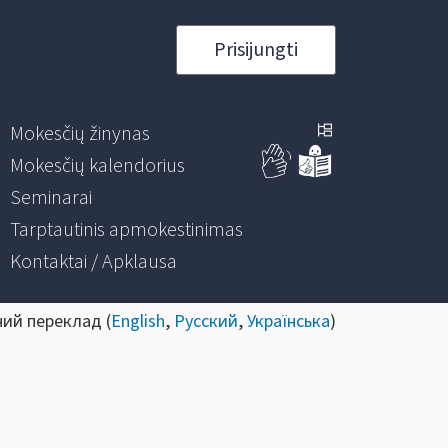
Prisijungti
Mokesčių žinynas
Mokesčių kalendorius
Seminarai
Tarptautinis apmokestinimas
Kontaktai / Apklausa
ний переклад (
English
,
Русский
,
Українська
)