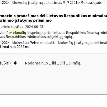
:
2024
Mokesčių įstatymų pakeitimai:
MĮP 2021 » Mokesčių admin
rmacinis pranešimas dėl Lietuvos Respublikos minimala
krinimo įstatymo priėmimo
urinio sąrašas
2024-06-25
ybinė
mokesčių
inspekcija prie Lietuvos Respublikos finansų min
vos Respublikos minimalaus subjektų grupių...
:
2024
Mokesčiai:
Pelno mokestis
Mokesčių įstatymų pakeitimai
timai nuo 2024 m.
šų(-ai)
Rodoma nuo 1 iki 15 iš 15 irašų.