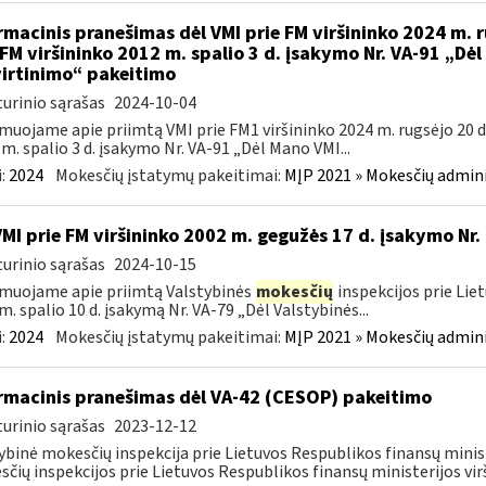
rmacinis pranešimas dėl VMI prie FM viršininko 2024 m. r
 FM viršininko 2012 m. spalio 3 d. įsakymo Nr. VA-91 „Dė
irtinimo“ pakeitimo
urinio sąrašas
2024-10-04
muojame apie priimtą VMI prie FM1 viršininko 2024 m. rugsėjo 20 d.
m. spalio 3 d. įsakymo Nr. VA-91 „Dėl Mano VMI...
:
2024
Mokesčių įstatymų pakeitimai:
MĮP 2021 » Mokesčių admin
VMI prie FM viršininko 2002 m. gegužės 17 d. įsakymo Nr.
urinio sąrašas
2024-10-15
muojame apie priimtą Valstybinės
mokesčių
inspekcijos prie Lie
m. spalio 10 d. įsakymą Nr. VA-79 „Dėl Valstybinės...
:
2024
Mokesčių įstatymų pakeitimai:
MĮP 2021 » Mokesčių admin
rmacinis pranešimas dėl VA-42 (CESOP) pakeitimo
urinio sąrašas
2023-12-12
ybinė mokesčių inspekcija prie Lietuvos Respublikos finansų minis
čių inspekcijos prie Lietuvos Respublikos finansų ministerijos virš