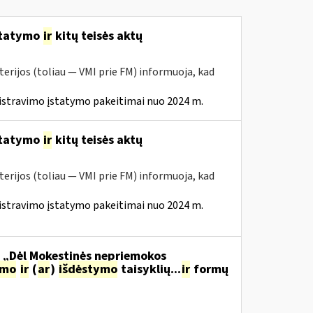
statymo
ir
kitų teisės aktų
erijos (toliau — VMI prie FM) informuoja, kad
istravimo įstatymo pakeitimai nuo 2024 m.
statymo
ir
kitų teisės aktų
erijos (toliau — VMI prie FM) informuoja, kad
istravimo įstatymo pakeitimai nuo 2024 m.
o „Dėl Mokestinės nepriemokos
imo
ir
(
ar
)
išdėstymo
taisyklių...
ir
formų