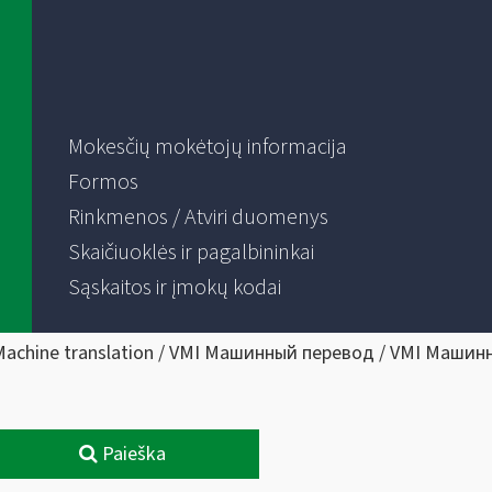
Mokesčių mokėtojų informacija
Formos
Rinkmenos / Atviri duomenys
Skaičiuoklės ir pagalbininkai
Sąskaitos ir įmokų kodai
Machine translation / VMI Машинный перевод / VMI Машин
Paieška