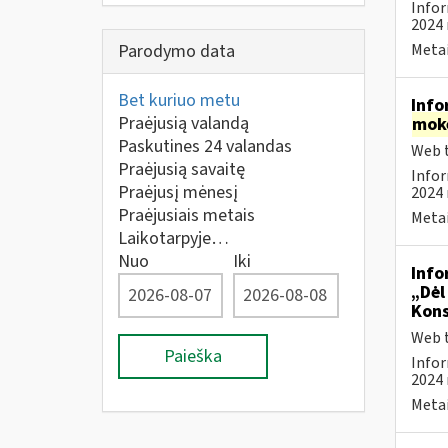
Infor
2024 
Parodymo data
Metai
Bet kuriuo metu
Info
Praėjusią valandą
mok
Paskutines 24 valandas
Web t
Praėjusią savaitę
Infor
Praėjusį mėnesį
2024 
Praėjusiais metais
Metai
Laikotarpyje…
Nuo
Iki
Info
„Dėl
Kons
Web t
Paieška
Infor
2024 
Metai