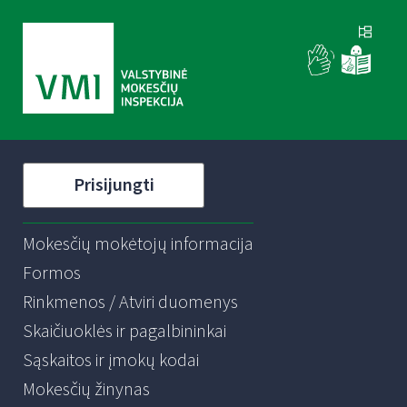
Prisijungti
Mokesčių mokėtojų informacija
Formos
Rinkmenos / Atviri duomenys
Skaičiuoklės ir pagalbininkai
Sąskaitos ir įmokų kodai
Mokesčių žinynas