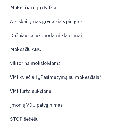
Mokesčiai ir jų dydžiai
Atsiskaitymas grynaisiais pinigais
Dažniausiai užduodami klausimai
Mokesčių ABC
Viktorina moksleiviams
VMI kviečia į „Pasimatymą su mokesčiais“
VMI turto aukcionai
Įmonių VDU palyginimas
STOP šešėliui