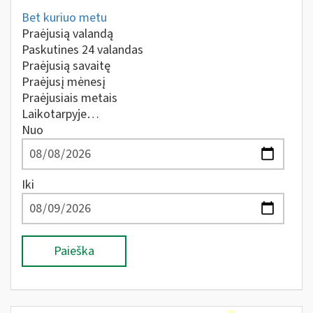
Bet kuriuo metu
Praėjusią valandą
Paskutines 24 valandas
Praėjusią savaitę
Praėjusį mėnesį
Praėjusiais metais
Laikotarpyje…
Nuo
Iki
Paieška