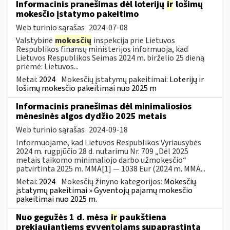
Informacinis pranešimas dėl loterijų
ir
lošimų
mokesčio įstatymo pakeitimo
Web turinio sąrašas
2024-07-08
Valstybinė
mokesčių
inspekcija prie Lietuvos
Respublikos finansų ministerijos informuoja, kad
Lietuvos Respublikos Seimas 2024 m. birželio 25 dieną
priėmė: Lietuvos...
Metai:
2024
Mokesčių įstatymų pakeitimai:
Loterijų ir
lošimų mokesčio pakeitimai nuo 2025 m
Informacinis pranešimas dėl minimaliosios
mėnesinės algos dydžio 2025 metais
Web turinio sąrašas
2024-09-18
Informuojame, kad Lietuvos Respublikos Vyriausybės
2024 m. rugpjūčio 28 d. nutarimu Nr. 709 „Dėl 2025
metais taikomo minimaliojo darbo užmokesčio“
patvirtinta 2025 m. MMA[1] — 1038 Eur (2024 m. MMA...
Metai:
2024
Mokesčių žinyno kategorijos:
Mokesčių
įstatymų pakeitimai » Gyventojų pajamų mokesčio
pakeitimai nuo 2025 m.
Nuo gegužės 1 d. mėsa
ir
paukštiena
prekiaujantiems gyventojams supaprastinta