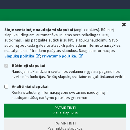
Valstybinė mokesčių inspekcija prie Lietuvos
U
Respublikos finansų ministerijos
Šioje svetainėje naudojami slapukai
(angl. cookies). Būtinieji
slapukai įdiegiami automatiškai ir jiems nėra reikalingas Jūsų
Biudžetinė įstaiga. Juridinio asmens kodas — 188659752,
sutikimas. Taip pat galite sutikti ir su kitų slapukų naudojimu. Savo
adresas: Vasario 16-osios g. 14, 01107 Vilnius, Lietuva, el.paštas:
sutikimą bet kada galėsite atšaukti pakeisdami interneto naršyklės
vmi@vmi.lt
, E. pristatymo dėžutės adresas 188659752
nustatymus ir ištrindami įrašytus slapukus. Daugiau informacijos
Duomenys apie Valstybinę mokesčių inspekciją prie Lietuvos
Slapukų politika
;
Privatumo politika.
Respublikos finansų ministerijos kaupiami ir saugomi Juridinių
asmenų registre
Būtinieji slapukai
Naudojami sklandžiam svetainės veikimui ir įgalina pagrindines
svetainės funkcijas. Be šių slapukų svetainė negali tinkamai veikti.
Analitiniai slapukai
Renka statistinę informaciją apie svetainės naudojimą ir
naudojami Jūsų naršymo patirties gerinimui.
PATVIRTINTI
Visus slapukus
PATVIRTINTI
Pasirinktus slapukus