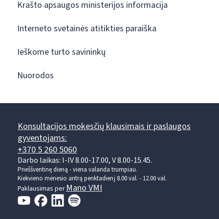
Krašto apsaugos ministerijos informacija
Interneto svetainės atitikties paraiška
Ieškome turto savininkų
Nuorodos
Konsultacijos mokesčių klausimais ir paslaugos
gyventojams:
+370 5 260 5060
Darbo laikas: I-IV 8.00-17.00, V 8.00-15.45.
Prieššventinę dieną - viena valanda trumpiau.
Kiekvieno mėnesio antrą penktadienį 8.00 val. - 12.00 val.
Mano VMI
Paklausimas per