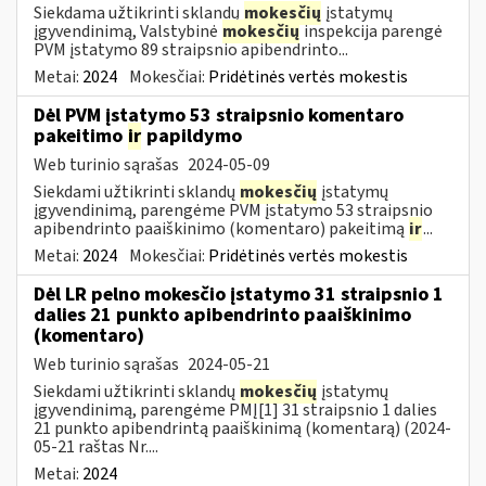
Siekdama užtikrinti sklandų
mokesčių
įstatymų
įgyvendinimą, Valstybinė
mokesčių
inspekcija parengė
PVM įstatymo 89 straipsnio apibendrinto...
Metai:
2024
Mokesčiai:
Pridėtinės vertės mokestis
Dėl PVM įstatymo 53 straipsnio komentaro
pakeitimo
ir
papildymo
Web turinio sąrašas
2024-05-09
Siekdami užtikrinti sklandų
mokesčių
įstatymų
įgyvendinimą, parengėme PVM įstatymo 53 straipsnio
apibendrinto paaiškinimo (komentaro) pakeitimą
ir
...
Metai:
2024
Mokesčiai:
Pridėtinės vertės mokestis
Dėl LR pelno mokesčio įstatymo 31 straipsnio 1
dalies 21 punkto apibendrinto paaiškinimo
(komentaro)
Web turinio sąrašas
2024-05-21
Siekdami užtikrinti sklandų
mokesčių
įstatymų
įgyvendinimą, parengėme PMĮ[1] 31 straipsnio 1 dalies
21 punkto apibendrintą paaiškinimą (komentarą) (2024-
05-21 raštas Nr....
Metai:
2024