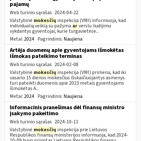
pajamų
Web turinio sąrašas
2024-04-22
Valstybinė
mokesčių
inspekcija (VMI) informuoja, kad
individualią veiklą su pažyma
ar
verslu liudijimu
vykdantys gyventojai, kurie turgavietėse...
Metai:
2024
Pagrindinis:
Naujiena
Artėja duomenų apie gyventojams išmokėtas
išmokas pateikimo terminas
Web turinio sąrašas
2024-02-08
Valstybinė
mokesčių
inspekcija (VMI) primena, kad iki
vasario 15 dienos mokesčius išskaičiuojantys asmenys
turi pateikti duomenis apie 2023 metais gyventojams
išmokėtas A...
Metai:
2024
Pagrindinis:
Naujiena
Informacinis pranešimas dėl finansų ministro
įsakymo pakeitimo
Web turinio sąrašas
2024-10-11
Valstybinė
mokesčių
inspekcija prie Lietuvos
Respublikos finansų ministerijos informuoja, kad 2024-
10-09 buvo priimtas Lietuvos Respublikos finansų