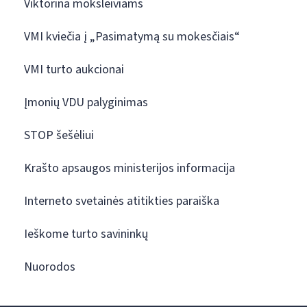
Viktorina moksleiviams
VMI kviečia į „Pasimatymą su mokesčiais“
VMI turto aukcionai
Įmonių VDU palyginimas
STOP šešėliui
Krašto apsaugos ministerijos informacija
Interneto svetainės atitikties paraiška
Ieškome turto savininkų
Nuorodos