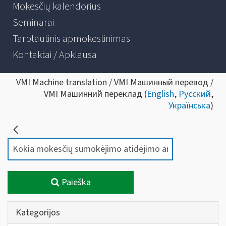
Mokesčių kalendorius
Seminarai
Tarptautinis apmokestinimas
Kontaktai / Apklausa
VMI Machine translation / VMI Машинный перевод /
VMI Машинний переклад (
English
,
Русский
,
Українська
)
Paieška
Kategorijos