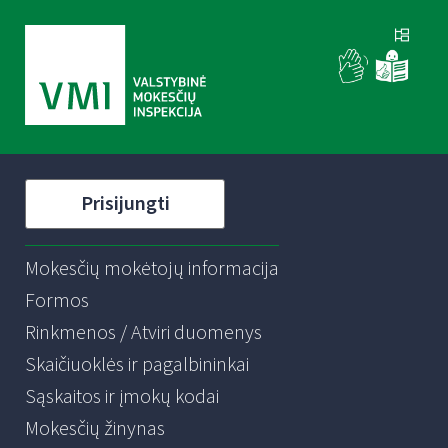
Prisijungti
Mokesčių mokėtojų informacija
Formos
Rinkmenos / Atviri duomenys
Skaičiuoklės ir pagalbininkai
Sąskaitos ir įmokų kodai
Mokesčių žinynas