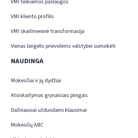
VMI teikiamos paslaugos
VMI kliento profilis
VMI skaitmeninė transformacija
Vienas langelis prievolėms valstybei sumokėti
NAUDINGA
Mokesčiai ir jų dydžiai
Atsiskaitymas grynaisiais pinigais
Dažniausiai užduodami klausimai
Mokesčių ABC