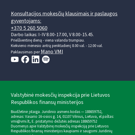
Konsultacijos mokesčių klausimais ir paslaugos
gyventojams:
+370 5 260 5060
Darbo laikas: I-IV 8.00-17.00, V 8.00-15.45.
Prieššventinę dieną - viena valanda trumpiau.
Kiekvieno mėnesio antrą penktadienį 8.00 val. - 12.00 val.
Mano VMI
Paklausimas per
Valstybinė mokesčių inspekcija prie Lietuvos
Respublikos finansų ministerijos
Biudžetinė įstaiga. Juridinio asmens kodas — 188659752,
adresas: Vasario 16-osios g. 14, 01107 Vilnius, Lietuva, el.paštas:
vmi@vmi.lt
, E. pristatymo dėžutės adresas 188659752
Duomenys apie Valstybinę mokesčių inspekciją prie Lietuvos
Respublikos finansų ministerijos kaupiami ir saugomi Juridinių