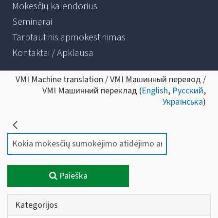
Mokesčių kalendorius
Seminarai
Tarptautinis apmokestinimas
Kontaktai / Apklausa
VMI Machine translation / VMI Машинный перевод /
VMI Машинний переклад (
English
,
Русский
,
Українська
)
Paieška
Kategorijos