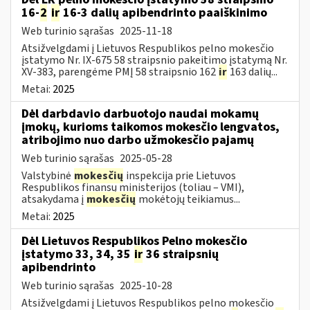
16-
2
ir
16-3 dalių apibendrinto paaiškinimo
Web turinio sąrašas
2025-11-18
Atsižvelgdami į Lietuvos Respublikos pelno mokesčio
įstatymo Nr. IX-675 58 straipsnio pakeitimo įstatymą Nr.
XV-383, parengėme PMĮ 58 straipsnio 162
ir
163 dalių...
Metai:
2025
Dėl darbdavio darbuotojo naudai mokamų
įmokų, kurioms taikomos mokesčio lengvatos,
atribojimo nuo darbo užmokesčio pajamų
Web turinio sąrašas
2025-05-28
Valstybinė
mokesčių
inspekcija prie Lietuvos
Respublikos finansų ministerijos (toliau – VMI),
atsakydama į
mokesčių
mokėtojų teikiamus...
Metai:
2025
Dėl Lietuvos Respublikos Pelno mokesčio
įstatymo 33, 34, 35
ir
36 straipsnių
apibendrinto
Web turinio sąrašas
2025-10-28
Atsižvelgdami į Lietuvos Respublikos pelno mokesčio