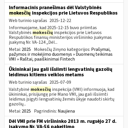
Informacinis pranešimas dėl Valstybinės
mokesčių
inspekcijos prie Lietuvos Respublikos
Web turinio sąrašas
2025-12-22
Informuojame, kad 2025-12-15 buvo priimtas
Valstybinės
mokesčių
inspekcijos prie Lietuvos
Respublikos finansų ministerijos viršininko įsakymas
įsakymą Nr. VA-124 „Dėl...
Metai:
2025
Mokesčių žinyno kategorijos:
Prašymai,
pažymos ir mokėjimo duomenys » Duomenų teikimas
VMI » Raštai, paaiškinimai Fintech
Ūkininkai jau gali išsiimti lengvatinių gazolių
leidimus kitiems veiklos metams
Web turinio sąrašas
2025-07-09
Valstybinė
mokesčių
inspekcija (VMI) informuoja, kad
ūkininkai, prisijungę prie Mano VMI, jau gali išsiimti
leidimus įsigyti lengvatinių žemės ūkyje naudoti skirtų
gazolių...
Metai:
2025
Pagrindinis:
Naujiena
Dėl VMI prie FM viršininko 2013 m. rugsėjo 27 d.
įsakymo Nr. VA-56 pakeitimo