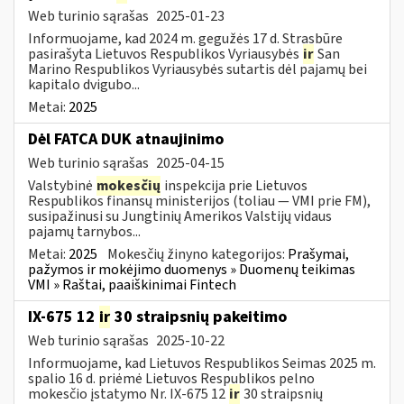
Web turinio sąrašas
2025-01-23
Informuojame, kad 2024 m. gegužės 17 d. Strasbūre
pasirašyta Lietuvos Respublikos Vyriausybės
ir
San
Marino Respublikos Vyriausybės sutartis dėl pajamų bei
kapitalo dvigubo...
Metai:
2025
Dėl FATCA DUK atnaujinimo
Web turinio sąrašas
2025-04-15
Valstybinė
mokesčių
inspekcija prie Lietuvos
Respublikos finansų ministerijos (toliau — VMI prie FM),
susipažinusi su Jungtinių Amerikos Valstijų vidaus
pajamų tarnybos...
Metai:
2025
Mokesčių žinyno kategorijos:
Prašymai,
pažymos ir mokėjimo duomenys » Duomenų teikimas
VMI » Raštai, paaiškinimai Fintech
IX-675 12
ir
30 straipsnių pakeitimo
Web turinio sąrašas
2025-10-22
Informuojame, kad Lietuvos Respublikos Seimas 2025 m.
spalio 16 d. priėmė Lietuvos Respublikos pelno
mokesčio įstatymo Nr. IX-675 12
ir
30 straipsnių