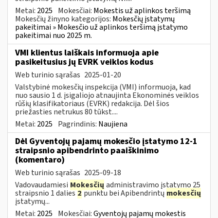
Metai:
2025
Mokesčiai:
Mokestis už aplinkos teršimą
Mokesčių žinyno kategorijos:
Mokesčių įstatymų
pakeitimai » Mokesčio už aplinkos teršimą įstatymo
pakeitimai nuo 2025 m.
VMI klientus laiškais informuoja apie
pasikeitusius jų EVRK veiklos kodus
Web turinio sąrašas
2025-01-20
Valstybinė mokesčių inspekcija (VMI) informuoja, kad
nuo sausio 1 d. įsigaliojo atnaujinta Ekonominės veiklos
rūšių klasifikatoriaus (EVRK) redakcija. Dėl šios
priežasties netrukus 80 tūkst....
Metai:
2025
Pagrindinis:
Naujiena
Dėl Gyventojų pajamų mokesčio įstatymo 12-1
straipsnio apibendrinto paaiškinimo
(komentaro)
Web turinio sąrašas
2025-09-18
Vadovaudamiesi
Mokesčių
administravimo įstatymo 25
straipsnio 1 dalies
2
punktu bei Apibendrintų
mokesčių
įstatymų...
Metai:
2025
Mokesčiai:
Gyventojų pajamų mokestis