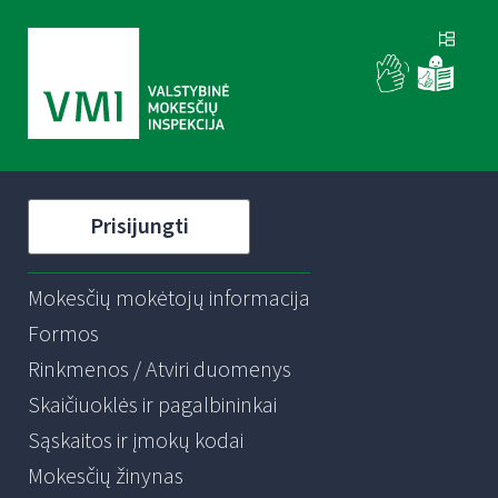
Prisijungti
Mokesčių mokėtojų informacija
Formos
Rinkmenos / Atviri duomenys
Skaičiuoklės ir pagalbininkai
Sąskaitos ir įmokų kodai
Mokesčių žinynas