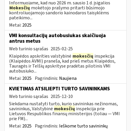
Informuojame, kad nuo 2026 m. sausio 1 d. įsigalios
Mokesčių
mokėtojo prašymo pritarti būsimojo
kontroliuojamojo sandorio kainodaros taisyklėms
pateikimo...
Metai:
2025
VMI konsultacijų autobusiukas skaičiuoja
antrus metus
Web turinio sąrašas
2025-02-25
Klaipėdos apskrities valstybinė
mokesčių
inspekcija
(Klaipėdos AVMI) praneša, kad prieš metus Klaipėdos,
Tauragės ir Telšių apskrityse pradėtas pilotinis VMI
autobusiuko...
Metai:
2025
Pagrindinis:
Naujiena
KVIETIMAS ATSILIEPTI TURTO SAVININKAMS
Web turinio sąrašas
2025-12-10
Siekdama nustatyti turto, kurio savininkas nežinomas,
savininkus, Valstybinė
mokesčių
inspekcija prie
Lietuvos Respublikos finansų ministerijos (toliau — VMI
prie FM)...
Metai:
2025
Pagrindinis:
Ieškome turto savininkų