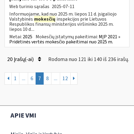
Web turinio sąrašas
2025-07-11
Informuojame, kad nuo 2025 m. liepos 11 d. įsigaliojo
Valstybinės
mokesčių
inspekcijos prie Lietuvos
Respublikos finansų ministerijos viršininko 2025 m.
liepos 10 d....
Metai:
2025
Mokesčių įstatymų pakeitimai:
MĮP 2021 »
Pridėtinės vertės mokesčio pakeitimai nuo 2025 m.
20 Įrašų(-ai)
Rodoma nuo 121 iki 140 iš 236 irašų.
1
...
6
7
8
...
12
APIE VMI