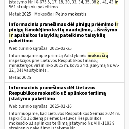
įstatymo Nr. IX-675 5, 17, 18, 30, 33, 34, 35, 38
2
, 41, 43
ir
561 straipsnių pakeitimo...
Metai:
2025
Mokesčiai:
Pelno mokestis
Informacinis pranešimas dėl pinigų priėmimo
ir
pinigų išmokėjimo kvitų naudojimo,...išrašymo
ir
apskaitos taisyklių pateikimo taisyklių
pakeitimo
Web turinio sąrašas
2025-03-25
Informuojame apie priimtą Valstybinės
mokesčių
inspekcijos prie Lietuvos Respublikos finansų
ministerijos viršininko 2025 m. kovo 24 d. įsakymą Nr. VA-
22 „Dėl Valstybinės...
Metai:
2025
Informacinis pranešimas dėl Lietuvos
Respublikos mokesčio už aplinkos teršimą
įstatymo pakeitimo
Web turinio sąrašas
2025-01-16
Informuojame, kad Lietuvos Respublikos Seimas 2024 m.
lapkričio 12 dieną priėmė: Lietuvos Respublikos
mokesčio už aplinkos teršimą įstatymo Nr. VIII-1183 9
straipsnio pakeitimo įstatymą Nr....