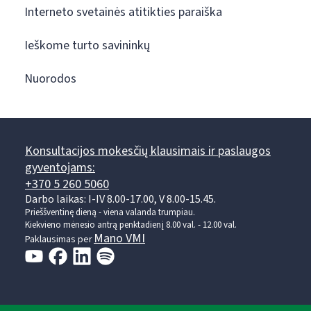
Interneto svetainės atitikties paraiška
Ieškome turto savininkų
Nuorodos
Konsultacijos mokesčių klausimais ir paslaugos
gyventojams:
+370 5 260 5060
Darbo laikas: I-IV 8.00-17.00, V 8.00-15.45.
Prieššventinę dieną - viena valanda trumpiau.
Kiekvieno mėnesio antrą penktadienį 8.00 val. - 12.00 val.
Mano VMI
Paklausimas per