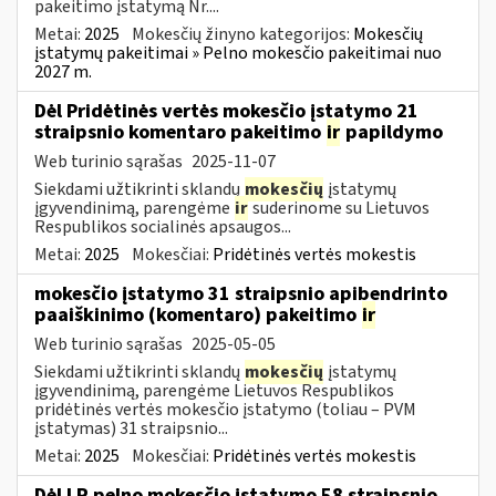
pakeitimo įstatymą Nr....
Metai:
2025
Mokesčių žinyno kategorijos:
Mokesčių
įstatymų pakeitimai » Pelno mokesčio pakeitimai nuo
2027 m.
Dėl Pridėtinės vertės mokesčio įstatymo 21
straipsnio komentaro pakeitimo
ir
papildymo
Web turinio sąrašas
2025-11-07
Siekdami užtikrinti sklandų
mokesčių
įstatymų
įgyvendinimą, parengėme
ir
suderinome su Lietuvos
Respublikos socialinės apsaugos...
Metai:
2025
Mokesčiai:
Pridėtinės vertės mokestis
mokesčio įstatymo 31 straipsnio apibendrinto
paaiškinimo (komentaro) pakeitimo
ir
Web turinio sąrašas
2025-05-05
Siekdami užtikrinti sklandų
mokesčių
įstatymų
įgyvendinimą, parengėme Lietuvos Respublikos
pridėtinės vertės mokesčio įstatymo (toliau – PVM
įstatymas) 31 straipsnio...
Metai:
2025
Mokesčiai:
Pridėtinės vertės mokestis
Dėl LR pelno mokesčio įstatymo 58 straipsnio