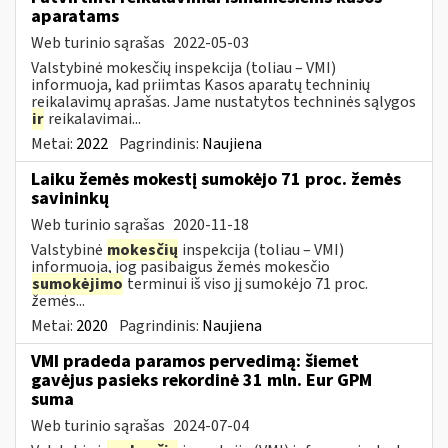
aparatams
Web turinio sąrašas
2022-05-03
Valstybinė mokesčių inspekcija (toliau – VMI)
informuoja, kad priimtas Kasos aparatų techninių
reikalavimų aprašas. Jame nustatytos techninės sąlygos
ir
reikalavimai...
Metai:
2022
Pagrindinis:
Naujiena
Laiku žemės mokestį sumokėjo 71 proc. žemės
savininkų
Web turinio sąrašas
2020-11-18
Valstybinė
mokesčių
inspekcija (toliau – VMI)
informuoja, jog pasibaigus žemės mokesčio
sumokėjimo
terminui iš viso jį sumokėjo 71 proc.
žemės...
Metai:
2020
Pagrindinis:
Naujiena
VMI pradeda paramos pervedimą: šiemet
gavėjus pasieks rekordinė 31 mln. Eur GPM
suma
Web turinio sąrašas
2024-07-04