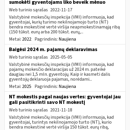
sumokėti gyventojams liko beveik mėnuo
Web turinio sąrašas
2022-11-17
Valstybinė mokesčių inspekcija (VMI) informuoja, kad
gyventojai, kurių turimo nekilnojamojo turto (NT)
bendra mokestinė vertė viršija neapmokestinamąją ribą
(150 tūkst. eurų arba 200 tūkst. eurų,...
Metai:
2022
Pagrindinis:
Naujiena
Baigėsi 2024 m. pajamų deklaravimas
Web turinio sąrašas
2025-05-05
Valstybinė mokesčių inspekcija (VMI) informuoja, kad
pajamų mokesčio deklaracijas už 2024 m. pateikė
daugiau nei 1,5 mln. gyventojų. Kaip ir kasmeti dalis
gyventojų deklaruoja pajamas, norėdami...
Metai:
2025
Pagrindinis:
Naujiena
NT mokestis pagal naujas vertes: gyventojai jau
gali pasitikrinti savo NT mokestį
Web turinio sąrašas
2021-11-18
Valstybinė mokesčių inspekcija (VMI) informuoja, kad
gyventojai, turintys nekilnojamojo turto (NT), kurio
bendra mokestinė vertė viršija 150 tūkst. eurų ribą,