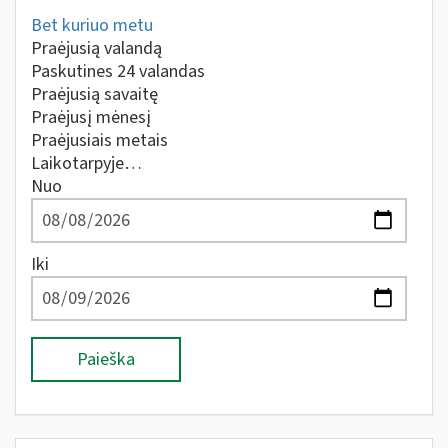
Bet kuriuo metu
Praėjusią valandą
Paskutines 24 valandas
Praėjusią savaitę
Praėjusį mėnesį
Praėjusiais metais
Laikotarpyje…
Nuo
Iki
Paieška