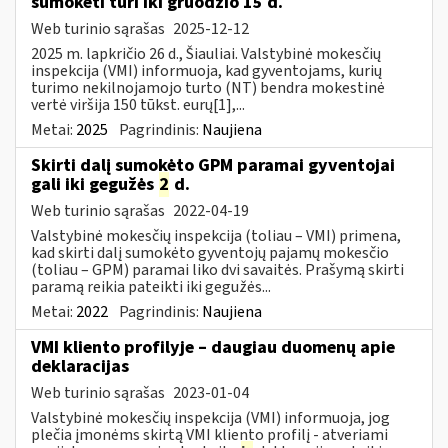
sumokėti turi iki gruodžio 15 d.
Web turinio sąrašas
2025-12-12
2025 m. lapkričio 26 d., Šiauliai. Valstybinė mokesčių
inspekcija (VMI) informuoja, kad gyventojams, kurių
turimo nekilnojamojo turto (NT) bendra mokestinė
vertė viršija 150 tūkst. eurų[1],...
Metai:
2025
Pagrindinis:
Naujiena
Skirti dalį sumokėto GPM paramai gyventojai
gali iki gegužės
2
d.
Web turinio sąrašas
2022-04-19
Valstybinė mokesčių inspekcija (toliau – VMI) primena,
kad skirti dalį sumokėto gyventojų pajamų mokesčio
(toliau – GPM) paramai liko dvi savaitės. Prašymą skirti
paramą reikia pateikti iki gegužės...
Metai:
2022
Pagrindinis:
Naujiena
VMI kliento profilyje – daugiau duomenų apie
deklaracijas
Web turinio sąrašas
2023-01-04
Valstybinė mokesčių inspekcija (VMI) informuoja, jog
plečia įmonėms skirtą VMI kliento profilį - atveriami