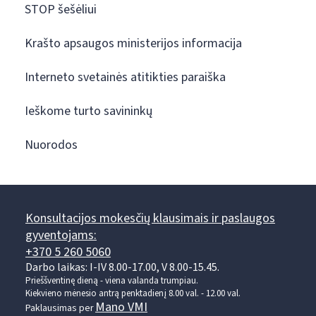
STOP šešėliui
Krašto apsaugos ministerijos informacija
Interneto svetainės atitikties paraiška
Ieškome turto savininkų
Nuorodos
Konsultacijos mokesčių klausimais ir paslaugos
gyventojams:
+370 5 260 5060
Darbo laikas: I-IV 8.00-17.00, V 8.00-15.45.
Prieššventinę dieną - viena valanda trumpiau.
Kiekvieno mėnesio antrą penktadienį 8.00 val. - 12.00 val.
Mano VMI
Paklausimas per