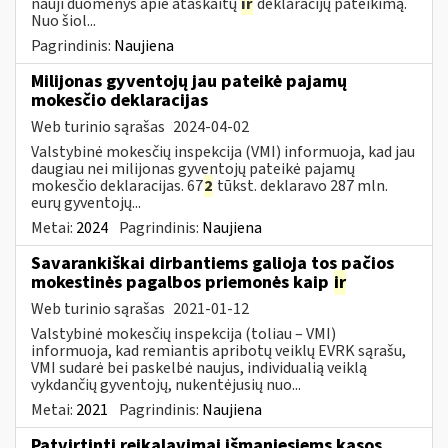
nauji duomenys apie ataskaitų
ir
deklaracijų pateikimą.
Nuo šiol...
Pagrindinis:
Naujiena
Milijonas gyventojų jau pateikė pajamų
mokesčio deklaracijas
Web turinio sąrašas
2024-04-02
Valstybinė mokesčių inspekcija (VMI) informuoja, kad jau
daugiau nei milijonas gyventojų pateikė pajamų
mokesčio deklaracijas. 67
2
tūkst. deklaravo 287 mln.
eurų gyventojų...
Metai:
2024
Pagrindinis:
Naujiena
Savarankiškai dirbantiems galioja tos pačios
mokestinės pagalbos priemonės kaip
ir
Web turinio sąrašas
2021-01-12
Valstybinė mokesčių inspekcija (toliau – VMI)
informuoja, kad remiantis apribotų veiklų EVRK sąrašu,
VMI sudarė bei paskelbė naujus, individualią veiklą
vykdančių gyventojų, nukentėjusių nuo...
Metai:
2021
Pagrindinis:
Naujiena
Patvirtinti reikalavimai išmaniesiems kasos