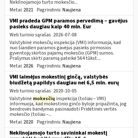
Nekilnojamojo turto mokesčio...
Metai:
2021
Pagrindinis:
Naujiena
VMI pradeda GPM paramos pervedimą – gavėjus
pasieks daugiau kaip 40 mln. Eur
Web turinio sąrašas
2026-07-08
Valstybinė mokesčių inspekcija (VMI) informuoja, kad
nuo šiandien paramos gavėjus pasieks pirmosios
gyventojų skirtos pajamų mokesčio (GPM) sumos.
Prašymus skirti paramą pateikė 564 tūkst....
Metai:
2026
Pagrindinis:
Naujiena
VMI laimėjus mokestinį ginčą, valstybės
biudžetą papildys daugiau nei 6,5 mln. eurų
Web turinio sąrašas
2020-10-05
Valstybinė
mokesčių
inspekcija (toliau – VMI)
informuoja, kad mokestinio ginčo byloje pripažinta, jog
bendrovės bandymas pasinaudoti Pridėtinės vertės
mokesčio (toliau –...
Metai:
2020
Pagrindinis:
Naujiena
Nekilnojamojo turto savininkai mokestį