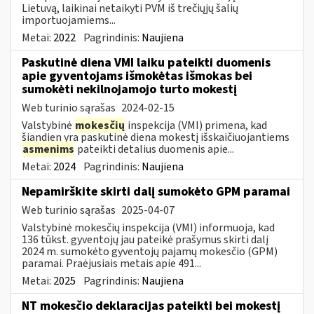
Lietuvą, laikinai netaikyti PVM iš trečiųjų šalių
importuojamiems...
Metai:
2022
Pagrindinis:
Naujiena
Paskutinė diena VMI laiku pateikti duomenis
apie gyventojams išmokėtas išmokas bei
sumokėti nekilnojamojo turto mokestį
Web turinio sąrašas
2024-02-15
Valstybinė
mokesčių
inspekcija (VMI) primena, kad
šiandien yra paskutinė diena mokestį išskaičiuojantiems
asmenims
pateikti detalius duomenis apie...
Metai:
2024
Pagrindinis:
Naujiena
Nepamirškite skirti dalį sumokėto GPM paramai
Web turinio sąrašas
2025-04-07
Valstybinė mokesčių inspekcija (VMI) informuoja, kad
136 tūkst. gyventojų jau pateikė prašymus skirti dalį
2024 m. sumokėto gyventojų pajamų mokesčio (GPM)
paramai. Praėjusiais metais apie 491...
Metai:
2025
Pagrindinis:
Naujiena
NT mokesčio deklaracijas pateikti bei mokestį