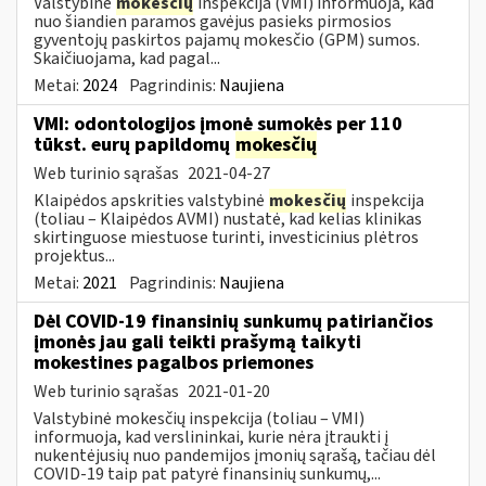
Valstybinė
mokesčių
inspekcija (VMI) informuoja, kad
nuo šiandien paramos gavėjus pasieks pirmosios
gyventojų paskirtos pajamų mokesčio (GPM) sumos.
Skaičiuojama, kad pagal...
Metai:
2024
Pagrindinis:
Naujiena
VMI: odontologijos įmonė sumokės per 110
tūkst. eurų papildomų
mokesčių
Web turinio sąrašas
2021-04-27
Klaipėdos apskrities valstybinė
mokesčių
inspekcija
(toliau – Klaipėdos AVMI) nustatė, kad kelias klinikas
skirtinguose miestuose turinti, investicinius plėtros
projektus...
Metai:
2021
Pagrindinis:
Naujiena
Dėl COVID-19 finansinių sunkumų patiriančios
įmonės jau gali teikti prašymą taikyti
mokestines pagalbos priemones
Web turinio sąrašas
2021-01-20
Valstybinė mokesčių inspekcija (toliau – VMI)
informuoja, kad verslininkai, kurie nėra įtraukti į
nukentėjusių nuo pandemijos įmonių sąrašą, tačiau dėl
COVID-19 taip pat patyrė finansinių sunkumų,...