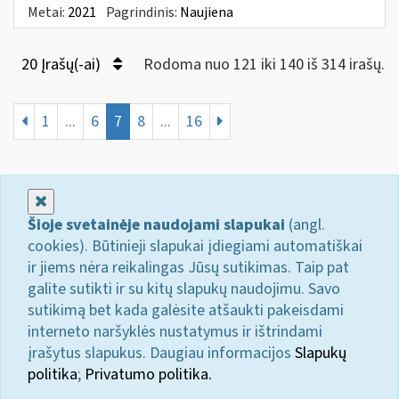
Metai:
2021
Pagrindinis:
Naujiena
20 Įrašų(-ai)
Rodoma nuo 121 iki 140 iš 314 irašų.
1
...
6
7
8
...
16
Uždaryti
Šioje svetainėje naudojami slapukai
(angl.
cookies). Būtinieji slapukai įdiegiami automatiškai
ir jiems nėra reikalingas Jūsų sutikimas. Taip pat
galite sutikti ir su kitų slapukų naudojimu. Savo
sutikimą bet kada galėsite atšaukti pakeisdami
interneto naršyklės nustatymus ir ištrindami
įrašytus slapukus. Daugiau informacijos
Slapukų
politika
;
Privatumo politika.