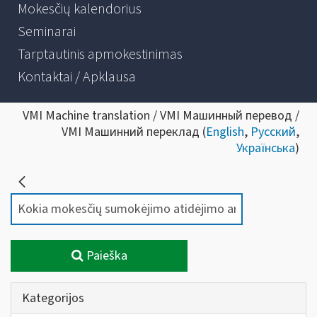
Mokesčių kalendorius
Seminarai
Tarptautinis apmokestinimas
Kontaktai / Apklausa
VMI Machine translation / VMI Машинный перевод /
VMI Машинний переклад (
English
,
Русский
,
Українська
)
Paieška
Kategorijos