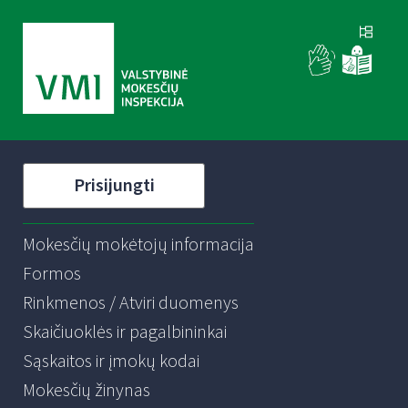
Prisijungti
Mokesčių mokėtojų informacija
Formos
Rinkmenos / Atviri duomenys
Skaičiuoklės ir pagalbininkai
Sąskaitos ir įmokų kodai
Mokesčių žinynas