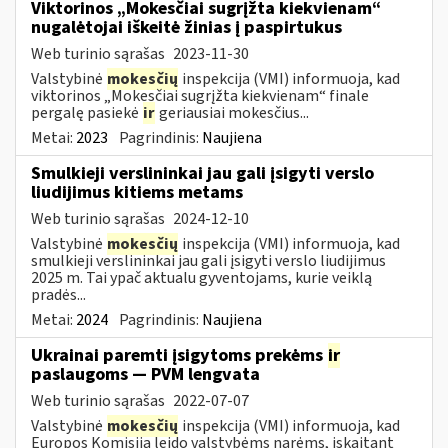
Viktorinos „Mokesčiai sugrįžta kiekvienam“
nugalėtojai iškeitė žinias į paspirtukus
Web turinio sąrašas
2023-11-30
Valstybinė
mokesčių
inspekcija (VMI) informuoja, kad
viktorinos „Mokesčiai sugrįžta kiekvienam“ finale
pergalę pasiekė
ir
geriausiai mokesčius...
Metai:
2023
Pagrindinis:
Naujiena
Smulkieji verslininkai jau gali įsigyti verslo
liudijimus kitiems metams
Web turinio sąrašas
2024-12-10
Valstybinė
mokesčių
inspekcija (VMI) informuoja, kad
smulkieji verslininkai jau gali įsigyti verslo liudijimus
2025 m. Tai ypač aktualu gyventojams, kurie veiklą
pradės...
Metai:
2024
Pagrindinis:
Naujiena
Ukrainai paremti įsigytoms prekėms
ir
paslaugoms — PVM lengvata
Web turinio sąrašas
2022-07-07
Valstybinė
mokesčių
inspekcija (VMI) informuoja, kad
Europos Komisija leido valstybėms narėms, įskaitant