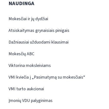
NAUDINGA
Mokesčiai ir jų dydžiai
Atsiskaitymas grynaisiais pinigais
Dažniausiai užduodami klausimai
Mokesčių ABC
Viktorina moksleiviams
VMI kviečia į „Pasimatymą su mokesčiais“
VMI turto aukcionai
Įmonių VDU palyginimas