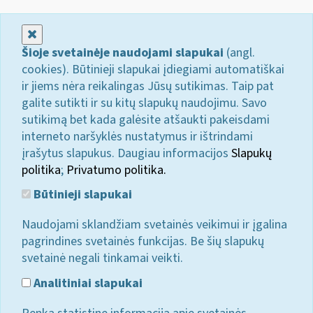
Uždaryti
Šioje svetainėje naudojami slapukai
(angl.
cookies). Būtinieji slapukai įdiegiami automatiškai
ir jiems nėra reikalingas Jūsų sutikimas. Taip pat
galite sutikti ir su kitų slapukų naudojimu. Savo
sutikimą bet kada galėsite atšaukti pakeisdami
interneto naršyklės nustatymus ir ištrindami
įrašytus slapukus. Daugiau informacijos
Slapukų
politika
;
Privatumo politika.
Būtinieji slapukai
Naudojami sklandžiam svetainės veikimui ir įgalina
pagrindines svetainės funkcijas. Be šių slapukų
svetainė negali tinkamai veikti.
Analitiniai slapukai