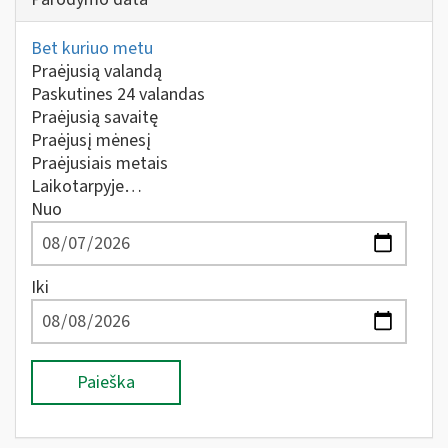
Bet kuriuo metu
Praėjusią valandą
Paskutines 24 valandas
Praėjusią savaitę
Praėjusį mėnesį
Praėjusiais metais
Laikotarpyje…
Nuo
Iki
Paieška