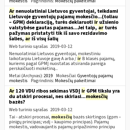
mokestis
Pagrindinis:
Mokesčių pakeitimai
Ar
nenuolatiniai Lietuvos gyventojai, teikdami
Lietuvoje gyventojų pajamų mokesčio...(toliau
– GPM) deklaraciją, turės deklaruoti
ir
užsienio
valstybėse gautas pajamas...Jei taip,
ar
turės
pažymas pristatyti tik iš savo rezidavimo
šalies,
ar
iš visų šalių
Web turinio sąrašas
2019-03-12
Nenuolatiniai Lietuvos gyventojai, mokestiniu
laikotarpiu Lietuvoje gavę A arba /
ir
B klasės pajamų,
kuriems pagal GPMĮ nuostatas atsiranda pareiga
perskaičiuoti mokėtiną...
Metai (Archyvas):
2019
Mokesčiai:
Gyventojų pajamų
mokestis
Pagrindinis:
Mokesčių pakeitimai
Ar
120 VDU ribos sekimas VSDĮ
ir
GPM tikslu yra
du atskiri procesai, nes skiriasi...
mokesčių
bazės?
Web turinio sąrašas
2019-03-12
Tai - atskiri procesai,
mokesčių
bazės skirtingos (gpm –
pinigų principas; vsdį – kaupimo principas). Pajamų
mokestis, vadovaujantis pajamų pripažinimo principu