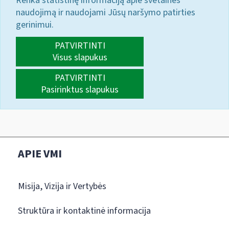
Renka statistinę informaciją apie svetainės
naudojimą ir naudojami Jūsų naršymo patirties
gerinimui.
PATVIRTINTI
Visus slapukus
PATVIRTINTI
Pasirinktus slapukus
APIE VMI
Misija, Vizija ir Vertybės
Struktūra ir kontaktinė informacija