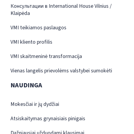
Консультации в International House Vilnius /
Klaipėda
VMI teikiamos paslaugos
VMI kliento profilis
VMI skaitmeninė transformacija
Vienas langelis prievolėms valstybei sumokėti
NAUDINGA
Mokesčiai ir jų dydžiai
Atsiskaitymas grynaisiais pinigais
Dažniausiai užduodami klausimai