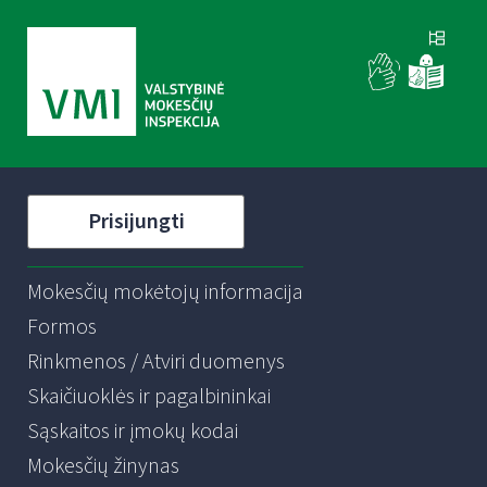
Prisijungti
Mokesčių mokėtojų informacija
Formos
Rinkmenos / Atviri duomenys
Skaičiuoklės ir pagalbininkai
Sąskaitos ir įmokų kodai
Mokesčių žinynas