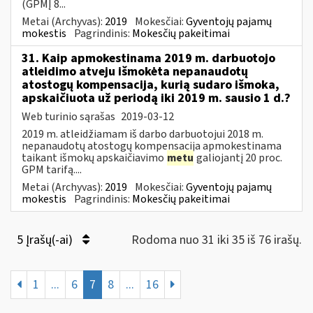
(GPMĮ 8...
Metai (Archyvas):
2019
Mokesčiai:
Gyventojų pajamų
mokestis
Pagrindinis:
Mokesčių pakeitimai
31. Kaip apmokestinama 2019 m. darbuotojo
atleidimo atveju išmokėta nepanaudotų
atostogų kompensacija, kurią sudaro išmoka,
apskaičiuota už periodą iki 2019 m. sausio 1 d.?
Web turinio sąrašas
2019-03-12
2019 m. atleidžiamam iš darbo darbuotojui 2018 m.
nepanaudotų atostogų kompensacija apmokestinama
taikant išmokų apskaičiavimo
metu
galiojantį 20 proc.
GPM tarifą....
Metai (Archyvas):
2019
Mokesčiai:
Gyventojų pajamų
mokestis
Pagrindinis:
Mokesčių pakeitimai
5 Įrašų(-ai)
Rodoma nuo 31 iki 35 iš 76 irašų.
1
...
6
7
8
...
16