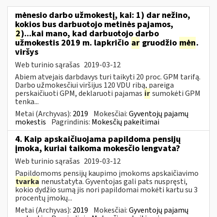
mėnesio darbo užmokestį, kai: 1) dar nežino,
kokios bus darbuotojo metinės pajamos,
2
)...kai mano, kad darbuotojo darbo
užmokestis 2019 m. lapkričio
ar
gruodžio
mėn
.
viršys
Web turinio sąrašas
2019-03-12
Abiem atvejais darbdavys turi taikyti 20 proc. GPM tarifą.
Darbo užmokesčiui viršijus 120 VDU ribą, pareiga
perskaičiuoti GPM, deklaruoti pajamas
ir
sumokėti GPM
tenka...
Metai (Archyvas):
2019
Mokesčiai:
Gyventojų pajamų
mokestis
Pagrindinis:
Mokesčių pakeitimai
4. Kaip apskaičiuojama papildoma pensijų
įmoka, kuriai taikoma mokesčio lengvata?
Web turinio sąrašas
2019-03-12
Papildomoms pensijų kaupimo įmokoms apskaičiavimo
tvarka
nenustatyta. Gyventojas gali pats nuspręsti,
kokio dydžio sumą jis nori papildomai mokėti kartu su 3
procentų įmokų...
Metai (Archyvas):
2019
Mokesčiai:
Gyventojų pajamų