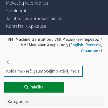
Mokesčių kalendorius
Seminarai
Tarptautinis apmokestinimas
Kontaktai / Apklausa
VMI Machine translation / VMI Машинный перевод /
VMI Машинний переклад (
English
,
Русский
,
Українська
)
Paieška
Kategorijos