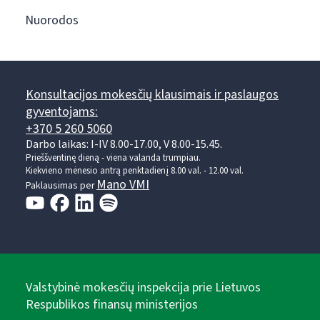
Nuorodos
Konsultacijos mokesčių klausimais ir paslaugos
gyventojams:
+370 5 260 5060
Darbo laikas: I-IV 8.00-17.00, V 8.00-15.45.
Prieššventinę dieną - viena valanda trumpiau.
Kiekvieno mėnesio antrą penktadienį 8.00 val. - 12.00 val.
Mano VMI
Paklausimas per
Valstybinė mokesčių inspekcija prie Lietuvos
Respublikos finansų ministerijos