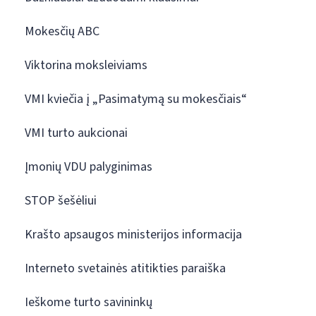
Mokesčių ABC
Viktorina moksleiviams
VMI kviečia į „Pasimatymą su mokesčiais“
VMI turto aukcionai
Įmonių VDU palyginimas
STOP šešėliui
Krašto apsaugos ministerijos informacija
Interneto svetainės atitikties paraiška
Ieškome turto savininkų