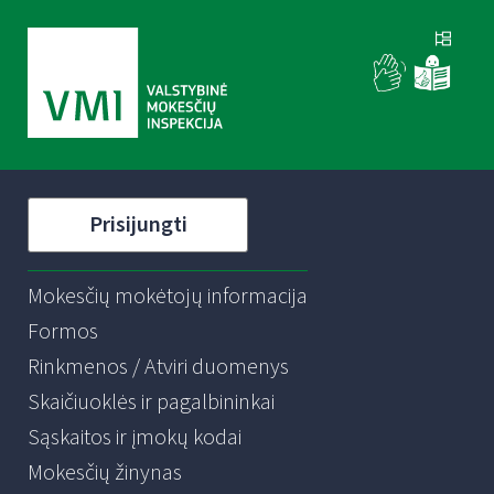
Prisijungti
Mokesčių mokėtojų informacija
Formos
Rinkmenos / Atviri duomenys
Skaičiuoklės ir pagalbininkai
Sąskaitos ir įmokų kodai
Mokesčių žinynas