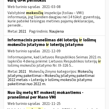
eurų GPM permokos
Web turinio sąrašas
2021-03-08
Valstybinė
mokesčių
inspekcija (toliau – VMI)
informuoja, jog šiandien daugiau nei 14 tūkst. gyventojų,
kurie pateikė teisingas metines pajamų deklaracijas,
pervedė...
Metai:
2021
Pagrindinis:
Naujiena
Informacinis pranešimas dėl loterijų
ir
lošimų
mokesčio įstatymo
ir
loterijų įstatymo
Web turinio sąrašas
2021-12-09
Informuojame, kad Lietuvos Respublikos Seimas 2021 m.
lapkričio 4 dieną priėmė: Lietuvos Respublikos loterijų
ir
lošimų mokesčio įstatymo Nr. IX-326 5...
Metai:
2021
Mokesčių žinyno kategorijos:
Mokesčių
įstatymų pakeitimai » Mokesčių įstatymų pakeitimai
2022 metais » Loterijų ir lošimų mokesčio įstatymo
pakeitimai nuo 2022 m.
Nuo šių metų NT mokestį mokantiems -
pranešimai per Mano VMI
Web turinio sąrašas
2021-11-25