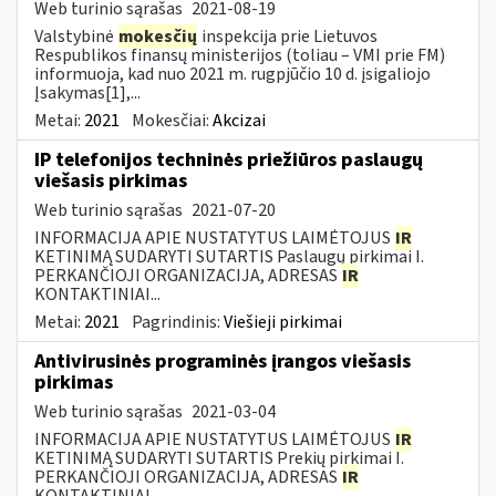
Web turinio sąrašas
2021-08-19
Valstybinė
mokesčių
inspekcija prie Lietuvos
Respublikos finansų ministerijos (toliau – VMI prie FM)
informuoja, kad nuo 2021 m. rugpjūčio 10 d. įsigaliojo
Įsakymas[1],...
Metai:
2021
Mokesčiai:
Akcizai
IP telefonijos techninės priežiūros paslaugų
viešasis pirkimas
Web turinio sąrašas
2021-07-20
INFORMACIJA APIE NUSTATYTUS LAIMĖTOJUS
IR
KETINIMĄ SUDARYTI SUTARTIS Paslaugų pirkimai I.
PERKANČIOJI ORGANIZACIJA, ADRESAS
IR
KONTAKTINIAI...
Metai:
2021
Pagrindinis:
Viešieji pirkimai
Antivirusinės programinės įrangos viešasis
pirkimas
Web turinio sąrašas
2021-03-04
INFORMACIJA APIE NUSTATYTUS LAIMĖTOJUS
IR
KETINIMĄ SUDARYTI SUTARTIS Prekių pirkimai I.
PERKANČIOJI ORGANIZACIJA, ADRESAS
IR
KONTAKTINIAI...