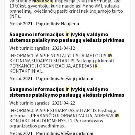
Valstybinė
mokesčių
inspekcija (VMI) informuoja, kad
13 tūkst. gyventojų, kurie naudojasi Mano VMI, sulauks
pranešimų, kviečiančių pasitikrinti nekilnojamojo turto
(NT)...
Metai:
2021
Pagrindinis:
Naujiena
Saugumo informacijos
ir
įvykių valdymo
sistemos palaikymo paslaugų viešasis pirkimas
Web turinio sąrašas
2021-04-12
INFORMACIJA APIE NUSTATYTUS LAIMĖTOJUS
IR
KETINIMĄ SUDARYTI SUTARTIS Paslaugų pirkimai I.
PERKANČIOJI ORGANIZACIJA, ADRESAS
IR
KONTAKTINIAI...
Metai:
2021
Pagrindinis:
Viešieji pirkimai
Saugumo informacijos
ir
įvykių valdymo
sistemos palaikymo paslaugų viešasis pirkimas
Web turinio sąrašas
2021-04-22
INFORMACIJA APIE SUDARYTAS SUTARTIS Paslaugų
pirkimai I. PERKANČIOJI ORGANIZACIJA, ADRESAS
IR
KONTAKTINIAI DUOMENYS: I.1. Perkančiosios
organizacijos pavadinimas...
Metai:
2021
Pagrindinis:
Viešieji pirkimai