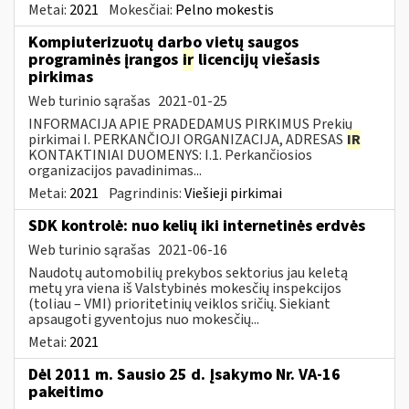
Metai:
2021
Mokesčiai:
Pelno mokestis
Kompiuterizuotų darbo vietų saugos
programinės įrangos
ir
licencijų viešasis
pirkimas
Web turinio sąrašas
2021-01-25
INFORMACIJA APIE PRADEDAMUS PIRKIMUS Prekių
pirkimai I. PERKANČIOJI ORGANIZACIJA, ADRESAS
IR
KONTAKTINIAI DUOMENYS: I.1. Perkančiosios
organizacijos pavadinimas...
Metai:
2021
Pagrindinis:
Viešieji pirkimai
SDK kontrolė: nuo kelių iki internetinės erdvės
Web turinio sąrašas
2021-06-16
Naudotų automobilių prekybos sektorius jau keletą
metų yra viena iš Valstybinės mokesčių inspekcijos
(toliau – VMI) prioritetinių veiklos sričių. Siekiant
apsaugoti gyventojus nuo mokesčių...
Metai:
2021
Dėl 2011 m. Sausio 25 d. Įsakymo Nr. VA-16
pakeitimo