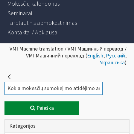
Mokesčių kalendorius
Seminarai
Tarptautinis apmokestinimas
Kontaktai / Apklausa
VMI Machine translation / VMI Машинный перевод /
VMI Машинний переклад (
English
,
Русский
,
Українська
)
Paieška
Kategorijos