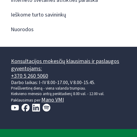
Interneto svetainės atitikties paraiška
Ieškome turto savininkų
Nuorodos
Konsultacijos mokesčių klausimais ir paslaugos
gyventojams:
+370 5 260 5060
Darbo laikas: I-IV 8.00-17.00, V 8.00-15.45.
Prieššventinę dieną - viena valanda trumpiau.
Kiekvieno mėnesio antrą penktadienį 8.00 val. - 12.00 val.
Mano VMI
Paklausimas per