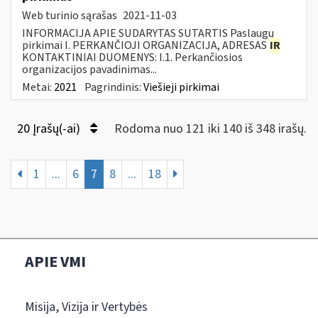
Web turinio sąrašas
2021-11-03
INFORMACIJA APIE SUDARYTAS SUTARTIS Paslaugų
pirkimai I. PERKANČIOJI ORGANIZACIJA, ADRESAS
IR
KONTAKTINIAI DUOMENYS: I.1. Perkančiosios
organizacijos pavadinimas...
Metai:
2021
Pagrindinis:
Viešieji pirkimai
20 Įrašų(-ai)
Rodoma nuo 121 iki 140 iš 348 irašų.
1
...
6
7
8
...
18
APIE VMI
Misija, Vizija ir Vertybės