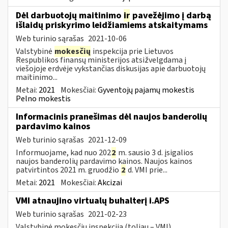
Dėl darbuotojų maitinimo
ir
pavežėjimo į darbą
išlaidų priskyrimo leidžiamiems atskaitymams
Web turinio sąrašas
2021-10-06
Valstybinė
mokesčių
inspekcija prie Lietuvos
Respublikos finansų ministerijos atsižvelgdama į
viešojoje erdvėje vykstančias diskusijas apie darbuotojų
maitinimo...
Metai:
2021
Mokesčiai:
Gyventojų pajamų mokestis
Pelno mokestis
Informacinis pranešimas dėl naujos banderolių
pardavimo kainos
Web turinio sąrašas
2021-12-09
Informuojame, kad nuo 202
2
m. sausio 3 d. įsigalios
naujos banderolių pardavimo kainos. Naujos kainos
patvirtintos 2021 m. gruodžio
2
d. VMI prie...
Metai:
2021
Mokesčiai:
Akcizai
VMI atnaujino virtualų buhalterį i.APS
Web turinio sąrašas
2021-02-23
Valstybinė mokesčių inspekcija (toliau – VMI)