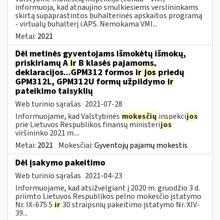
informuoja, kad atnaujino smulkiesiems verslininkams
skirtą supaprastintos buhalterinės apskaitos programą
- virtualų buhalterį i.APS. Nemokama VMI...
Metai:
2021
Dėl metinės gyventojams išmokėtų išmokų,
priskiriamų A
ir
B klasės pajamoms,
deklaracijos...GPM312 formos
ir
jos
priedų
GPM312L, GPM312U formų užpildymo
ir
pateikimo taisyklių
Web turinio sąrašas
2021-07-28
Informuojame, kad Valstybinės
mokesčių
inspekci
jos
prie Lietuvos Respublikos finansų ministeri
jos
viršininko 2021 m....
Metai:
2021
Mokesčiai:
Gyventojų pajamų mokestis
Dėl įsakymo pakeitimo
Web turinio sąrašas
2021-04-23
Informuojame, kad atsižvelgiant į 2020 m. gruodžio 3 d.
priimto Lietuvos Respublikos pelno mokesčio įstatymo
Nr. IX-675 5
ir
30 straipsnių pakeitimo įstatymo Nr. XIV-
39...