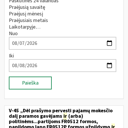
Paskutines 24 valandas
Praėjusią savaitę
Praėjusį mėnesį
Praėjusiais metais
Laikotarpyje…
Nuo
Iki
Paieška
V-45 „Dėl prašymo pervesti pajamų mokesčio
dalį paramos gavėjams
ir
(arba)
politinėms...partijoms FR0512 formos,
papildomo lapo FR0512P formos užpildymo
ir