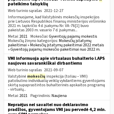
pateikimo taisyklių
Web turinio sąrašas
2021-12-27
Informuojame, kad Valstybinės mokesčių inspekcijos
prie Lietuvos Respublikos finansų ministerijos viršininko
2021 m. lapkričio 4 d. įsakymu Nr. VA-76[1] buvo
pakeistas 2003 m. vasario 7 d. įsakymas...
Metai:
2021
Mokesčiai:
Gyventojų pajamų mokestis
Mokesčių žinyno kategorijos:
Mokesčių įstatymų
pakeitimai » Mokesčių įstatymų pakeitimai 2022 metais
» Gyventojų pajamų mokesčio pakeitimai nuo 2022 m.
VMI informuoja apie virtualaus buhalterio i.APS
naujoves savarankiškai dirbantiems
Web turinio sąrašas
2021-09-07
Valstybinė
mokesčių
inspekcija (toliau – VMI)
patobulino individualią veiklą vykdantiems gyventojams
skirtą supaprastintos buhalterinės apskaitos programą
- virtualų...
Metai:
2021
Pagrindinis:
Naujiena
Nepraėjus nei savaitei nuo deklaravimo
pradžios, gyventojams VMI jau pervedė 4,2 mln.