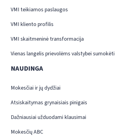
VMI teikiamos paslaugos
VMI kliento profilis
VMI skaitmeninė transformacija
Vienas langelis prievolėms valstybei sumokėti
NAUDINGA
Mokesčiai ir jų dydžiai
Atsiskaitymas grynaisiais pinigais
Dažniausiai užduodami klausimai
Mokesčių ABC