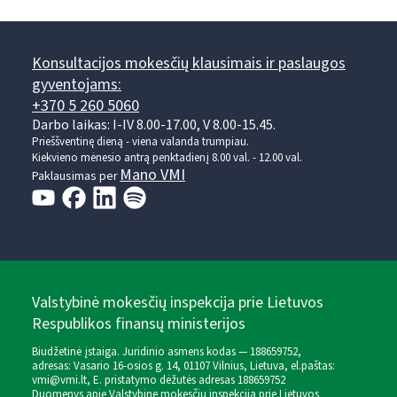
Konsultacijos mokesčių klausimais ir paslaugos
gyventojams:
+370 5 260 5060
Darbo laikas: I-IV 8.00-17.00, V 8.00-15.45.
Prieššventinę dieną - viena valanda trumpiau.
Kiekvieno mėnesio antrą penktadienį 8.00 val. - 12.00 val.
Mano VMI
Paklausimas per
Valstybinė mokesčių inspekcija prie Lietuvos
Respublikos finansų ministerijos
Biudžetinė įstaiga. Juridinio asmens kodas — 188659752,
adresas: Vasario 16-osios g. 14, 01107 Vilnius, Lietuva, el.paštas:
vmi@vmi.lt
, E. pristatymo dėžutės adresas 188659752
Duomenys apie Valstybinę mokesčių inspekciją prie Lietuvos