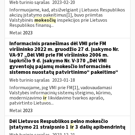
Web turinio sąrašas
2023-02-20
Informuojame, kad, atsižvelgiant į Lietuvos Respublikos
akcizų įstatymo pakeitimus[1], buvo priimtas
Valstybinės
mokesčių
inspekcijos prie Lietuvos
Respublikos finansų...
Metai:
2023
Informacinis pranešimas dėl VMI prie FM
viršininko 2022 m. gruodžio 27 d. įsakymo Nr.
VA-97 „Dėl VMI prie FM viršininko 2006 m.
lapkričio 9 d. įsakymo Nr. V-370 „Dėl VMI
gyventojų pajamų mokesčio informacinės
sistemos nuostatų patvirtinimo“ pakeitimo“
Web turinio sąrašas
2023-01-18
Informuojame, jog VMI prie FM[1], vadovaudamasi
Valstybės informacinių sistemų steigimo, kūrimo,
modernizavimo
ir
likvidavimo tvarkos aprašo,
patvirtinto Lietuvos...
Metai:
2023
Dėl Lietuvos Respublikos pelno mokesčio
įstatymo 21 straipsnio 1
ir
3 dalių apibendrintų
Web turinio sąrašas
2023-12-21