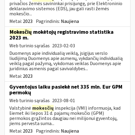
privačios žemės savininkai prisijungę, prie Elektroninio
deklaravimo sistemos (EDS), jau gali rasti žemės
mokesčio...
Metai:
2023
Pagrindinis:
Naujiena
Mokesčių
mokėtojų registravimo statistika
2023 m.
Web turinio sąrašas
2023-02-03
Duomenys apie individualią veiklą, įsigijus verslo
liudijimą Duomenys apie asmenų, vykdančių individualią
veiklą pagal pažymą, vykdomas veiklas Duomenys apie
juridinius asmenis pagal savivaldybes...
Metai:
2023
Gyventojus laiku pasiekė net 335 mln. Eur GPM
permokų
Web turinio sąrašas
2023-08-01
Valstybinė
mokesčių
inspekcija (VMI) informuoja, kad
šiemet iki liepos 31 d. pajamų mokesčio (GPM)
permokos grąžintos daugiau nei milijonui gyventojų,
jiems pervesta suma...
Metai:
2023
Pagrindinis:
Naujiena