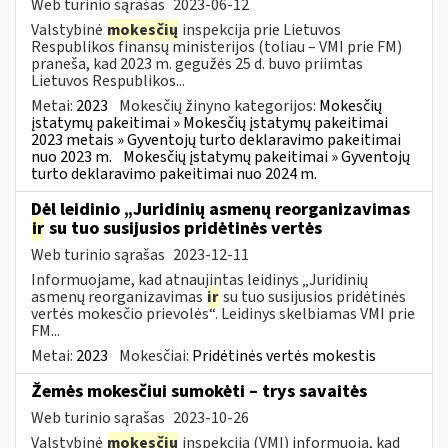
Web turinio sąrašas
2023-06-12
Valstybinė
mokesčių
inspekcija prie Lietuvos
Respublikos finansų ministerijos (toliau – VMI prie FM)
praneša, kad 2023 m. gegužės 25 d. buvo priimtas
Lietuvos Respublikos...
Metai:
2023
Mokesčių žinyno kategorijos:
Mokesčių
įstatymų pakeitimai » Mokesčių įstatymų pakeitimai
2023 metais » Gyventojų turto deklaravimo pakeitimai
nuo 2023 m.
Mokesčių įstatymų pakeitimai » Gyventojų
turto deklaravimo pakeitimai nuo 2024 m.
Dėl leidinio „Juridinių asmenų reorganizavimas
ir
su tuo susijusios pridėtinės vertės
Web turinio sąrašas
2023-12-11
Informuojame, kad atnaujintas leidinys „Juridinių
asmenų reorganizavimas
ir
su tuo susijusios pridėtinės
vertės mokesčio prievolės“. Leidinys skelbiamas VMI prie
FM...
Metai:
2023
Mokesčiai:
Pridėtinės vertės mokestis
Žemės mokesčiui sumokėti – trys savaitės
Web turinio sąrašas
2023-10-26
Valstybinė
mokesčių
inspekcija (VMI) informuoja, kad