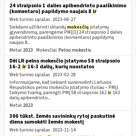
24 straipsnio 1 dalies apibendrinto paaiškinimo
(komentaro) papildymo naujais 8
ir
Web turinio sąrašas
2023-06-27
Siekdami užtikrinti sklandų
mokesčių
įstatymų
įgyvendinimą, parengėme PMĮ[1] 24 straipsnio 1 dalies
apibendrinto paaiškinimo (komentaro) papildymą
naujais 8...
Metai:
2023
Mokesčiai:
Pelno mokestis
Dėl LR pelno mokesčio įstatymo 58 straipsnio
16-
2
ir
16-3 dalių, kurių nuostatos
Web turinio sąrašas
2023-02-28
Informuojame, kad siekiant suvienodinti Lietuvos
Respublikos pelno mokesčio įstatymo (toliau – PMĮ)
taikymo tvarką, parengti PMĮ 58 straipsnio 162
ir
163
dalių apibendrinto...
Metai:
2023
300 tūkst. žemės savininkų rytoj paskutinė
diena sumokėti žemės mokestį
Web turinio sąrašas
2023-11-14