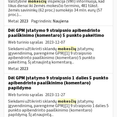
Valstybinė
mokesčių
inspekcija (VMI) informuoja, kad
likus dienai iki žemės mokesčio termino, 481 tūkst.
žemės savininkų (62 proc.) sumokėjo 34 mln. eurų (57
proc.)....
Metai:
2023
Pagrindinis:
Naujiena
Dėl GPM įstatymo 9 straipsnio apibendrinto
paaiškinimo (komentaro) 5 punkto pakeitimo
Web turinio sąrašas
2023-12-07
Siekdami užtikrinti sklandų
mokesčių
įstatymų
įgyvendinimą, parengėme GPMĮ[1] 9 straipsnio
apibendrinto paaiškinimo (komentaro) 5 punkto
pakeitimą. Šį atnaujintą komentarą...
Metai:
2023
Dėl GPM įstatymo 9 straipsnio 1 dalies 5 punkto
apibendrinto paaiškinimo (komentaro)
papildymo
Web turinio sąrašas
2023-11-27
Siekdami užtikrinti sklandų
mokesčių
įstatymų
įgyvendinimą, parengėme GPMĮ[1] 9 straipsnio 1 dalies 5
punkto apibendrinto paaiškinimo (komentaro)
papildymą. Šį atnaujintą...