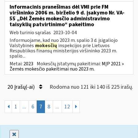
Informacinis pranešimas dėl VMI prie FM
viršininko 2006 m. birželio 9 d. įsakymo Nr. VA-
55 „Dėl Žemės mokesčio administravimo
taisyklių patvirtinimo“ pakeitimo
Web turinio sąrašas
2023-10-04
Informuojame, kad nuo 2023 m. spalio 3 d. įsigaliojo
Valstybinės
mokesčių
inspekcijos prie Lietuvos
Respublikos finansų ministerijos viršininko 2023 m.
spalio...
Metai:
2023
Mokesčių įstatymų pakeitimai:
MĮP 2021 »
Žemės mokesčio pakeitimai nuo 2023 m.
20 Įrašų(-ai)
Rodoma nuo 121 iki 140 iš 225 irašų.
1
...
6
7
8
...
12
Uždaryti