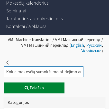
Mokesčių kalendorius
Seminarai
Tarptautinis apmokestinimas
Kontaktai / Apklausa
VMI Machine translation / VMI Машинный перевод /
VMI Машинний переклад (
English
,
Русский
,
Українська
)
Paieška
Kategorijos