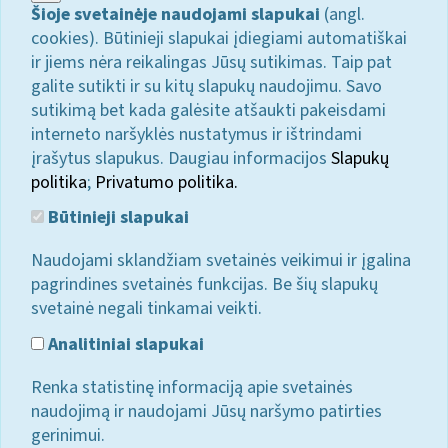
Šioje svetainėje naudojami slapukai
(angl.
cookies). Būtinieji slapukai įdiegiami automatiškai
ir jiems nėra reikalingas Jūsų sutikimas. Taip pat
galite sutikti ir su kitų slapukų naudojimu. Savo
sutikimą bet kada galėsite atšaukti pakeisdami
interneto naršyklės nustatymus ir ištrindami
įrašytus slapukus. Daugiau informacijos
Slapukų
politika
;
Privatumo politika.
Būtinieji slapukai
Naudojami sklandžiam svetainės veikimui ir įgalina
pagrindines svetainės funkcijas. Be šių slapukų
svetainė negali tinkamai veikti.
Analitiniai slapukai
Renka statistinę informaciją apie svetainės
naudojimą ir naudojami Jūsų naršymo patirties
gerinimui.