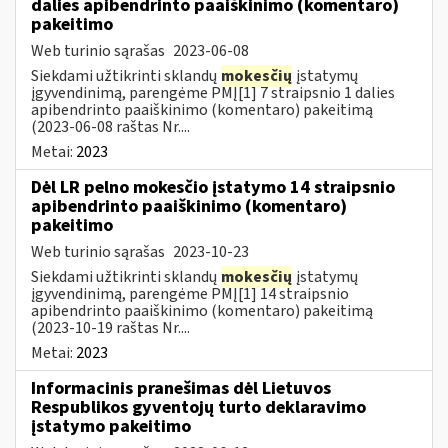
dalies apibendrinto paaiškinimo (komentaro)
pakeitimo
Web turinio sąrašas
2023-06-08
Siekdami užtikrinti sklandų
mokesčių
įstatymų
įgyvendinimą, parengėme PMĮ[1] 7 straipsnio 1 dalies
apibendrinto paaiškinimo (komentaro) pakeitimą
(2023-06-08 raštas Nr....
Metai:
2023
Dėl LR pelno mokesčio įstatymo 14 straipsnio
apibendrinto paaiškinimo (komentaro)
pakeitimo
Web turinio sąrašas
2023-10-23
Siekdami užtikrinti sklandų
mokesčių
įstatymų
įgyvendinimą, parengėme PMĮ[1] 14 straipsnio
apibendrinto paaiškinimo (komentaro) pakeitimą
(2023-10-19 raštas Nr....
Metai:
2023
Informacinis pranešimas dėl Lietuvos
Respublikos gyventojų turto deklaravimo
įstatymo pakeitimo