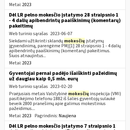
Metai:
2023
Dėl LR pelno mokesčio įstatymo 28 straipsnio 1
- 4 dalių apibendrintų paaiškinimų (komentarų)
pakeitimų
Web turinio sąrašas
2023-06-07
Siekdami užtikrinti sklandų
mokesčių
įstatymų
įgyvendinimą, parengėme PMĮ[1] 28 straipsnio 1 - 4 dalių
apibendrintų paaiškinimų (komentarų) pakeitimus.
Šiuos atnaujintus...
Metai:
2023
Gyventojai pernai padėjo išaiškinti pažeidimų
už daugiau kaip 0,5 mln. eurų
Web turinio sąrašas
2023-02-20
Praėjusiais metais Valstybinė
mokesčių
inspekcija (VMI)
pasitikėjimo telefonu 1882 iš šalies gyventojų sulaukė
beveik 2800 pranešimų apie galimus mokestinius
pažeidimus....
Metai:
2023
Pagrindinis:
Naujiena
Dėl LR pelno mokesčio įstatymo 7 straipsnio 1