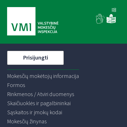
Prisijungti
Mokesčių mokėtojų informacija
Formos
Rinkmenos / Atviri duomenys
Skaičiuoklės ir pagalbininkai
Sąskaitos ir įmokų kodai
Mokesčių žinynas