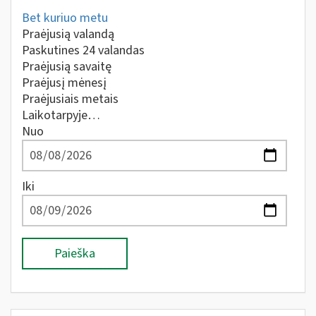
Bet kuriuo metu
Praėjusią valandą
Paskutines 24 valandas
Praėjusią savaitę
Praėjusį mėnesį
Praėjusiais metais
Laikotarpyje…
Nuo
Iki
Paieška