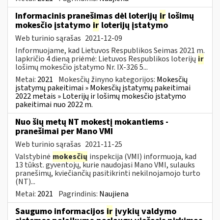
Informacinis pranešimas dėl loterijų
ir
lošimų
mokesčio įstatymo
ir
loterijų įstatymo
Web turinio sąrašas
2021-12-09
Informuojame, kad Lietuvos Respublikos Seimas 2021 m.
lapkričio 4 dieną priėmė: Lietuvos Respublikos loterijų
ir
lošimų mokesčio įstatymo Nr. IX-326 5...
Metai:
2021
Mokesčių žinyno kategorijos:
Mokesčių
įstatymų pakeitimai » Mokesčių įstatymų pakeitimai
2022 metais » Loterijų ir lošimų mokesčio įstatymo
pakeitimai nuo 2022 m.
Nuo šių metų NT mokestį mokantiems -
pranešimai per Mano VMI
Web turinio sąrašas
2021-11-25
Valstybinė
mokesčių
inspekcija (VMI) informuoja, kad
13 tūkst. gyventojų, kurie naudojasi Mano VMI, sulauks
pranešimų, kviečiančių pasitikrinti nekilnojamojo turto
(NT)...
Metai:
2021
Pagrindinis:
Naujiena
Saugumo informacijos
ir
įvykių valdymo