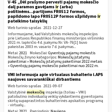
V-45 „Dėl prašymo pervesti pajamų mokesčio
dalį paramos gavėjams
ir
(arba)
politinėms...partijoms FR0512 formos,
papildomo lapo FR0512P formos užpildymo
ir
pateikimo taisyklių
Web turinio sąrašas
2021-12-27
Informuojame, kad Valstybinės mokesčių inspekcijos
prie Lietuvos Respublikos finansų ministerijos viršininko
2021 m. lapkričio 4 d. įsakymu Nr. VA-76[1] buvo
pakeistas 2003 m. vasario 7 d. įsakymas...
Metai:
2021
Mokesčiai:
Gyventojų pajamų mokestis
Mokesčių žinyno kategorijos:
Mokesčių įstatymų
pakeitimai » Mokesčių įstatymų pakeitimai 2022 metais
» Gyventojų pajamų mokesčio pakeitimai nuo 2022 m.
VMI informuoja apie virtualaus buhalterio i.APS
naujoves savarankiškai dirbantiems
Web turinio sąrašas
2021-09-07
Valstybinė
mokesčių
inspekcija (toliau – VMI)
patobulino individualią veiklą vykdantiems gyventojams
skirtą supaprastintos buhalterinės apskaitos programą
- virtualų...
Metai:
2021
Pagrindinis:
Naujiena