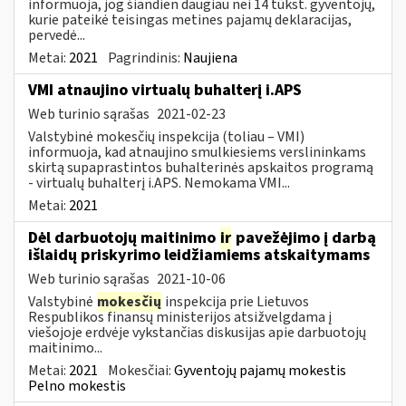
informuoja, jog šiandien daugiau nei 14 tūkst. gyventojų,
kurie pateikė teisingas metines pajamų deklaracijas,
pervedė...
Metai:
2021
Pagrindinis:
Naujiena
VMI atnaujino virtualų buhalterį i.APS
Web turinio sąrašas
2021-02-23
Valstybinė mokesčių inspekcija (toliau – VMI)
informuoja, kad atnaujino smulkiesiems verslininkams
skirtą supaprastintos buhalterinės apskaitos programą
- virtualų buhalterį i.APS. Nemokama VMI...
Metai:
2021
Dėl darbuotojų maitinimo
ir
pavežėjimo į darbą
išlaidų priskyrimo leidžiamiems atskaitymams
Web turinio sąrašas
2021-10-06
Valstybinė
mokesčių
inspekcija prie Lietuvos
Respublikos finansų ministerijos atsižvelgdama į
viešojoje erdvėje vykstančias diskusijas apie darbuotojų
maitinimo...
Metai:
2021
Mokesčiai:
Gyventojų pajamų mokestis
Pelno mokestis