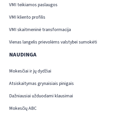
VMI teikiamos paslaugos
VMI kliento profilis
VMI skaitmeninė transformacija
Vienas langelis prievolėms valstybei sumokėti
NAUDINGA
Mokesčiai ir jų dydžiai
Atsiskaitymas grynaisiais pinigais
Dažniausiai užduodami klausimai
Mokesčių ABC