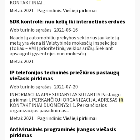
KONTAKTINIAI...
Metai:
2021
Pagrindinis:
Viešieji pirkimai
SDK kontrolė: nuo kelių iki internetinės erdvės
Web turinio sąrašas
2021-06-16
Naudotų automobilių prekybos sektorius jau keletą
metų yra viena iš Valstybinės mokesčių inspekcijos
(toliau – VMI) prioritetinių veiklos sričių. Siekiant
apsaugoti gyventojus nuo mokesčių...
Metai:
2021
IP telefonijos techninės priežiūros paslaugų
viešasis pirkimas
Web turinio sąrašas
2021-07-20
INFORMACIJA APIE SUDARYTAS SUTARTIS Paslaugų
pirkimai I. PERKANČIOJI ORGANIZACIJA, ADRESAS
IR
KONTAKTINIAI DUOMENYS: I.1. Perkančiosios
organizacijos pavadinimas...
Metai:
2021
Pagrindinis:
Viešieji pirkimai
Antivirusinės programinės įrangos viešasis
pirkimas