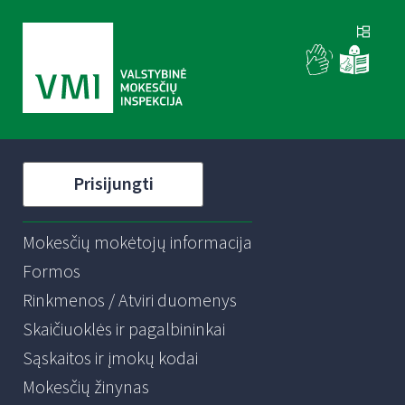
Prisijungti
Mokesčių mokėtojų informacija
Formos
Rinkmenos / Atviri duomenys
Skaičiuoklės ir pagalbininkai
Sąskaitos ir įmokų kodai
Mokesčių žinynas