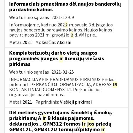
Informacinis pranešimas dėl naujos banderolių
pardavimo kainos
Web turinio sąrašas
2021-12-09
Informuojame, kad nuo 202
2
m. sausio 3 d. įsigalios
naujos banderolių pardavimo kainos. Naujos kainos
patvirtintos 2021 m. gruodžio
2
d. VMI prie...
Metai:
2021
Mokesčiai:
Akcizai
Kompiuterizuotų darbo vietų saugos
programinės įrangos
ir
licencijų viešasis
pirkimas
Web turinio sąrašas
2021-01-25
INFORMACIJA APIE PRADEDAMUS PIRKIMUS Prekių
pirkimai I. PERKANČIOJI ORGANIZACIJA, ADRESAS
IR
KONTAKTINIAI DUOMENYS: I.1. Perkančiosios
organizacijos pavadinimas...
Metai:
2021
Pagrindinis:
Viešieji pirkimai
Dėl metinės gyventojams išmokėtų išmokų,
priskiriamų A
ir
B klasės pajamoms,
deklaracijos...GPM312 formos
ir
jos
priedų
GPM312L, GPM312U formų užpildymo
ir