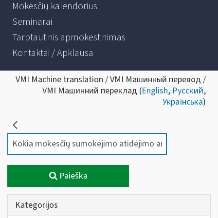
Mokesčių kalendorius
Seminarai
Tarptautinis apmokestinimas
Kontaktai / Apklausa
VMI Machine translation / VMI Машинный перевод /
VMI Машинний переклад (
English
,
Русский
,
Українська
)
Paieška
Kategorijos