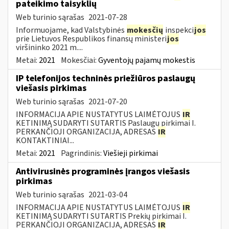
pateikimo taisyklių
Web turinio sąrašas
2021-07-28
Informuojame, kad Valstybinės
mokesčių
inspekci
jos
prie Lietuvos Respublikos finansų ministeri
jos
viršininko 2021 m....
Metai:
2021
Mokesčiai:
Gyventojų pajamų mokestis
IP telefonijos techninės priežiūros paslaugų
viešasis pirkimas
Web turinio sąrašas
2021-07-20
INFORMACIJA APIE NUSTATYTUS LAIMĖTOJUS
IR
KETINIMĄ SUDARYTI SUTARTIS Paslaugų pirkimai I.
PERKANČIOJI ORGANIZACIJA, ADRESAS
IR
KONTAKTINIAI...
Metai:
2021
Pagrindinis:
Viešieji pirkimai
Antivirusinės programinės įrangos viešasis
pirkimas
Web turinio sąrašas
2021-03-04
INFORMACIJA APIE NUSTATYTUS LAIMĖTOJUS
IR
KETINIMĄ SUDARYTI SUTARTIS Prekių pirkimai I.
PERKANČIOJI ORGANIZACIJA, ADRESAS
IR