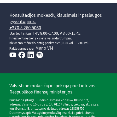
Konsultacijos mokesčių klausimais ir paslaugos
gyventojams:
+370 5 260 5060
Darbo laikas: I-IV 8.00-17.00, V 8.00-15.45.
Prieššventinę dieną - viena valanda trumpiau.
Kiekvieno mėnesio antrą penktadienį 8.00 val. - 12.00 val.
Mano VMI
Paklausimas per
Valstybinė mokesčių inspekcija prie Lietuvos
Respublikos finansų ministerijos
Biudžetinė įstaiga. Juridinio asmens kodas — 188659752,
adresas: Vasario 16-osios g. 14, 01107 Vilnius, Lietuva, el.paštas:
vmi@vmi.lt
, E. pristatymo dėžutės adresas 188659752
Duomenys apie Valstybinę mokesčių inspekciją prie Lietuvos