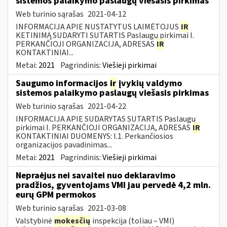
sistemos palaikymo paslaugų viešasis pirkimas
Web turinio sąrašas
2021-04-12
INFORMACIJA APIE NUSTATYTUS LAIMĖTOJUS
IR
KETINIMĄ SUDARYTI SUTARTIS Paslaugų pirkimai I.
PERKANČIOJI ORGANIZACIJA, ADRESAS
IR
KONTAKTINIAI...
Metai:
2021
Pagrindinis:
Viešieji pirkimai
Saugumo informacijos
ir
įvykių valdymo
sistemos palaikymo paslaugų viešasis pirkimas
Web turinio sąrašas
2021-04-22
INFORMACIJA APIE SUDARYTAS SUTARTIS Paslaugų
pirkimai I. PERKANČIOJI ORGANIZACIJA, ADRESAS
IR
KONTAKTINIAI DUOMENYS: I.1. Perkančiosios
organizacijos pavadinimas...
Metai:
2021
Pagrindinis:
Viešieji pirkimai
Nepraėjus nei savaitei nuo deklaravimo
pradžios, gyventojams VMI jau pervedė 4,2 mln.
eurų GPM permokos
Web turinio sąrašas
2021-03-08
Valstybinė
mokesčių
inspekcija (toliau – VMI)