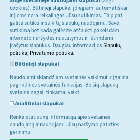
Šioje svetainėje naudojami slapukai
(angl.
cookies). Būtinieji slapukai įdiegiami automatiškai
ir jiems nėra reikalingas Jūsų sutikimas. Taip pat
galite sutikti ir su kitų slapukų naudojimu. Savo
sutikimą bet kada galėsite atšaukti pakeisdami
interneto naršyklės nustatymus ir ištrindami
įrašytus slapukus. Daugiau informacijos
Slapukų
politika
;
Privatumo politika.
Būtinieji slapukai
Naudojami sklandžiam svetainės veikimui ir įgalina
pagrindines svetainės funkcijas. Be šių slapukų
svetainė negali tinkamai veikti.
Analitiniai slapukai
Renka statistinę informaciją apie svetainės
naudojimą ir naudojami Jūsų naršymo patirties
gerinimui.