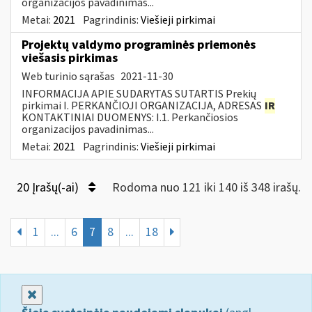
organizacijos pavadinimas...
Metai:
2021
Pagrindinis:
Viešieji pirkimai
Projektų valdymo programinės priemonės
viešasis pirkimas
Web turinio sąrašas
2021-11-30
INFORMACIJA APIE SUDARYTAS SUTARTIS Prekių
pirkimai I. PERKANČIOJI ORGANIZACIJA, ADRESAS
IR
KONTAKTINIAI DUOMENYS: I.1. Perkančiosios
organizacijos pavadinimas...
Metai:
2021
Pagrindinis:
Viešieji pirkimai
20 Įrašų(-ai)
Rodoma nuo 121 iki 140 iš 348 irašų.
1
...
6
7
8
...
18
Uždaryti