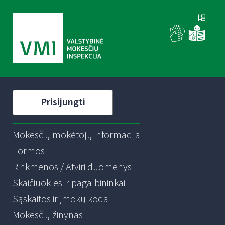
Prisijungti
Mokesčių mokėtojų informacija
Formos
Rinkmenos / Atviri duomenys
Skaičiuoklės ir pagalbininkai
Sąskaitos ir įmokų kodai
Mokesčių žinynas