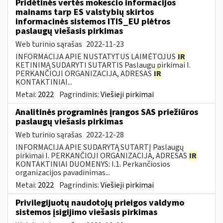
Pridėtinės vertės mokesčio informacijos
mainams tarp ES valstybių skirtos
informacinės sistemos ITIS_EU plėtros
paslaugų viešasis pirkimas
Web turinio sąrašas
2022-11-23
INFORMACIJA APIE NUSTATYTUS LAIMĖTOJUS
IR
KETINIMĄ SUDARYTI SUTARTIS Paslaugų pirkimai I.
PERKANČIOJI ORGANIZACIJA, ADRESAS
IR
KONTAKTINIAI...
Metai:
2022
Pagrindinis:
Viešieji pirkimai
Analitinės programinės įrangos SAS priežiūros
paslaugų viešasis pirkimas
Web turinio sąrašas
2022-12-28
INFORMACIJA APIE SUDARYTĄ SUTARTĮ Paslaugų
pirkimai I. PERKANČIOJI ORGANIZACIJA, ADRESAS
IR
KONTAKTINIAI DUOMENYS: I.1. Perkančiosios
organizacijos pavadinimas...
Metai:
2022
Pagrindinis:
Viešieji pirkimai
Privilegijuotų naudotojų prieigos valdymo
sistemos įsigijimo viešasis pirkimas