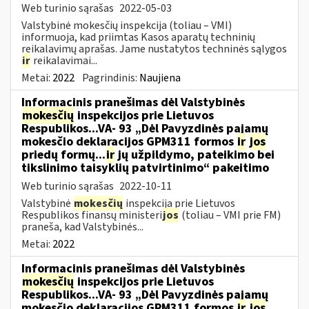
Web turinio sąrašas
2022-05-03
Valstybinė mokesčių inspekcija (toliau – VMI)
informuoja, kad priimtas Kasos aparatų techninių
reikalavimų aprašas. Jame nustatytos techninės sąlygos
ir
reikalavimai...
Metai:
2022
Pagrindinis:
Naujiena
Informacinis pranešimas dėl Valstybinės
mokesčių
inspekcijos prie Lietuvos
Respublikos...VA- 93 „Dėl Pavyzdinės pajamų
mokesčio deklaracijos GPM311 formos
ir
jos
priedų formų...
ir
jų užpildymo, pateikimo bei
tikslinimo taisyklių patvirtinimo“ pakeitimo
Web turinio sąrašas
2022-10-11
Valstybinė
mokesčių
inspekcija prie Lietuvos
Respublikos finansų ministeri
jos
(toliau – VMI prie FM)
praneša, kad Valstybinės...
Metai:
2022
Informacinis pranešimas dėl Valstybinės
mokesčių
inspekcijos prie Lietuvos
Respublikos...VA- 93 „Dėl Pavyzdinės pajamų
mokesčio deklaracijos GPM311 formos
ir
jos