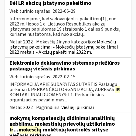
Dėl LR akcizų įstatymo pakeitimo
Web turinio sąrašas
2022-06-29
Informuojame, kad vadovaujantis pakeitimu[1], nuo
2022 m. liepos 1 d. Lietuvos Respublikos akcizų
įstatymas papildomas 19 straipsnio 1 dalies 9 punktu,
kuriame nustatoma, kad nuo akcizų...
Metai:
2022
Mokesčių žinyno kategorijos:
Mokesčių
įstatymų pakeitimai » Mokesčių įstatymų pakeitimai
2022 metais » Akcizų pakeitimai 2022 m.
Elektroninio deklaravimo sistemos priežiūros
paslaugų viešasis pirkimas
Web turinio sąrašas
2022-02-15
INFORMACIJA APIE SUDARYTAS SUTARTIS Paslaugų
pirkimai I. PERKANČIOJI ORGANIZACIJA, ADRESAS
IR
KONTAKTINIAI DUOMENYS: I.1. Perkančiosios
organizacijos pavadinimas...
Metai:
2022
Pagrindinis:
Viešieji pirkimai
mokymų kompetencijų didinimui analitinių
gebėjimų, mokestinių prievolių užtikrinimo
ir
...
mokesčių
mokėtojų kontrolės srityse
viešasis pirkimas