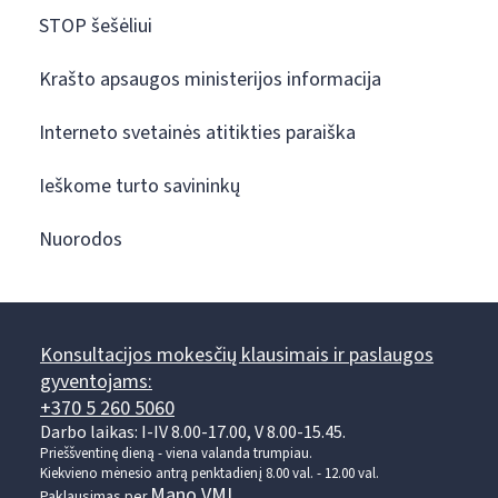
STOP šešėliui
Krašto apsaugos ministerijos informacija
Interneto svetainės atitikties paraiška
Ieškome turto savininkų
Nuorodos
Konsultacijos mokesčių klausimais ir paslaugos
gyventojams:
+370 5 260 5060
Darbo laikas: I-IV 8.00-17.00, V 8.00-15.45.
Prieššventinę dieną - viena valanda trumpiau.
Kiekvieno mėnesio antrą penktadienį 8.00 val. - 12.00 val.
Mano VMI
Paklausimas per