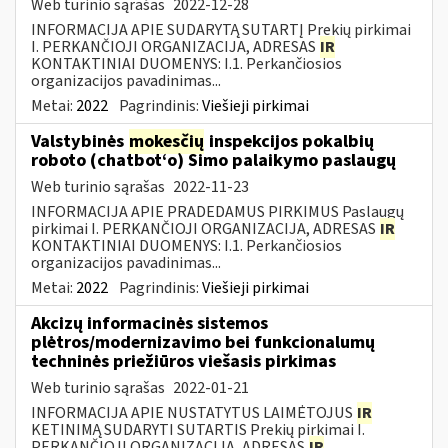
Web turinio sąrašas
2022-12-28
INFORMACIJA APIE SUDARYTĄ SUTARTĮ Prekių pirkimai
I. PERKANČIOJI ORGANIZACIJA, ADRESAS
IR
KONTAKTINIAI DUOMENYS: I.1. Perkančiosios
organizacijos pavadinimas...
Metai:
2022
Pagrindinis:
Viešieji pirkimai
Valstybinės
mokesčių
inspekcijos pokalbių
roboto (chatbot‘o) Simo palaikymo paslaugų
Web turinio sąrašas
2022-11-23
INFORMACIJA APIE PRADEDAMUS PIRKIMUS Paslaugų
pirkimai I. PERKANČIOJI ORGANIZACIJA, ADRESAS
IR
KONTAKTINIAI DUOMENYS: I.1. Perkančiosios
organizacijos pavadinimas...
Metai:
2022
Pagrindinis:
Viešieji pirkimai
Akcizų informacinės sistemos
plėtros/modernizavimo bei funkcionalumų
techninės priežiūros viešasis pirkimas
Web turinio sąrašas
2022-01-21
INFORMACIJA APIE NUSTATYTUS LAIMĖTOJUS
IR
KETINIMĄ SUDARYTI SUTARTIS Prekių pirkimai I.
PERKANČIOJI ORGANIZACIJA, ADRESAS
IR