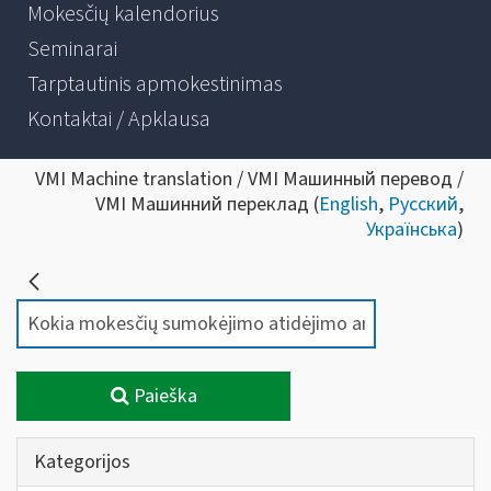
Mokesčių kalendorius
Seminarai
Tarptautinis apmokestinimas
Kontaktai / Apklausa
VMI Machine translation / VMI Машинный перевод /
VMI Машинний переклад (
English
,
Русский
,
Українська
)
Paieška
Kategorijos