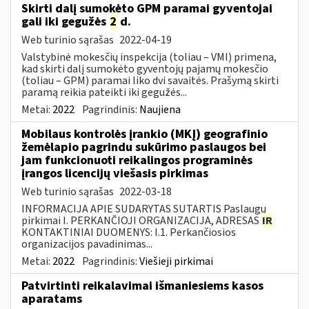
Skirti dalį sumokėto GPM paramai gyventojai
gali iki gegužės
2
d.
Web turinio sąrašas
2022-04-19
Valstybinė mokesčių inspekcija (toliau – VMI) primena,
kad skirti dalį sumokėto gyventojų pajamų mokesčio
(toliau – GPM) paramai liko dvi savaitės. Prašymą skirti
paramą reikia pateikti iki gegužės...
Metai:
2022
Pagrindinis:
Naujiena
Mobilaus kontrolės įrankio (MKĮ) geografinio
žemėlapio pagrindu sukūrimo paslaugos bei
jam funkcionuoti reikalingos programinės
įrangos licencijų viešasis pirkimas
Web turinio sąrašas
2022-03-18
INFORMACIJA APIE SUDARYTAS SUTARTIS Paslaugų
pirkimai I. PERKANČIOJI ORGANIZACIJA, ADRESAS
IR
KONTAKTINIAI DUOMENYS: I.1. Perkančiosios
organizacijos pavadinimas...
Metai:
2022
Pagrindinis:
Viešieji pirkimai
Patvirtinti reikalavimai išmaniesiems kasos
aparatams