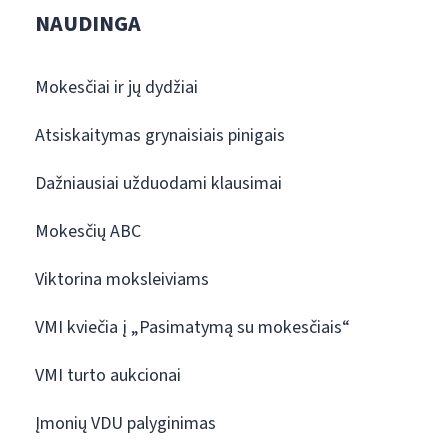
NAUDINGA
Mokesčiai ir jų dydžiai
Atsiskaitymas grynaisiais pinigais
Dažniausiai užduodami klausimai
Mokesčių ABC
Viktorina moksleiviams
VMI kviečia į „Pasimatymą su mokesčiais“
VMI turto aukcionai
Įmonių VDU palyginimas