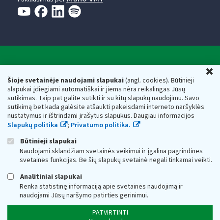
Valstybinė mokesčių inspekcija prie Lietuvos
U
Respublikos finansų ministerijos
Šioje svetainėje naudojami slapukai
(angl. cookies). Būtinieji
slapukai įdiegiami automatiškai ir jiems nėra reikalingas Jūsų
Biudžetinė įstaiga. Juridinio asmens kodas — 188659752,
sutikimas. Taip pat galite sutikti ir su kitų slapukų naudojimu. Savo
adresas: Vasario 16-osios g. 14, 01107 Vilnius, Lietuva, el.paštas:
sutikimą bet kada galėsite atšaukti pakeisdami interneto naršyklės
vmi@vmi.lt
, E. pristatymo dėžutės adresas 188659752
nustatymus ir ištrindami įrašytus slapukus. Daugiau informacijos
Duomenys apie Valstybinę mokesčių inspekciją prie Lietuvos
Slapukų politika
;
Privatumo politika.
Respublikos finansų ministerijos kaupiami ir saugomi Juridinių
asmenų registre
Būtinieji slapukai
Naudojami sklandžiam svetainės veikimui ir įgalina pagrindines
svetainės funkcijas. Be šių slapukų svetainė negali tinkamai veikti.
Analitiniai slapukai
Renka statistinę informaciją apie svetainės naudojimą ir
naudojami Jūsų naršymo patirties gerinimui.
PATVIRTINTI