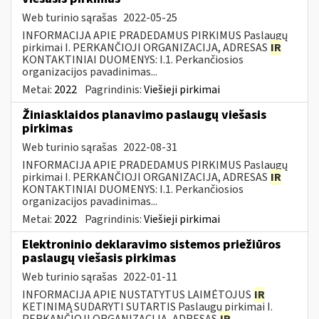
Web turinio sąrašas
2022-05-25
INFORMACIJA APIE PRADEDAMUS PIRKIMUS Paslaugų
pirkimai I. PERKANČIOJI ORGANIZACIJA, ADRESAS
IR
KONTAKTINIAI DUOMENYS: I.1. Perkančiosios
organizacijos pavadinimas...
Metai:
2022
Pagrindinis:
Viešieji pirkimai
Žiniasklaidos planavimo paslaugų viešasis
pirkimas
Web turinio sąrašas
2022-08-31
INFORMACIJA APIE PRADEDAMUS PIRKIMUS Paslaugų
pirkimai I. PERKANČIOJI ORGANIZACIJA, ADRESAS
IR
KONTAKTINIAI DUOMENYS: I.1. Perkančiosios
organizacijos pavadinimas...
Metai:
2022
Pagrindinis:
Viešieji pirkimai
Elektroninio deklaravimo sistemos priežiūros
paslaugų viešasis pirkimas
Web turinio sąrašas
2022-01-11
INFORMACIJA APIE NUSTATYTUS LAIMĖTOJUS
IR
KETINIMĄ SUDARYTI SUTARTIS Paslaugų pirkimai I.
PERKANČIOJI ORGANIZACIJA, ADRESAS
IR