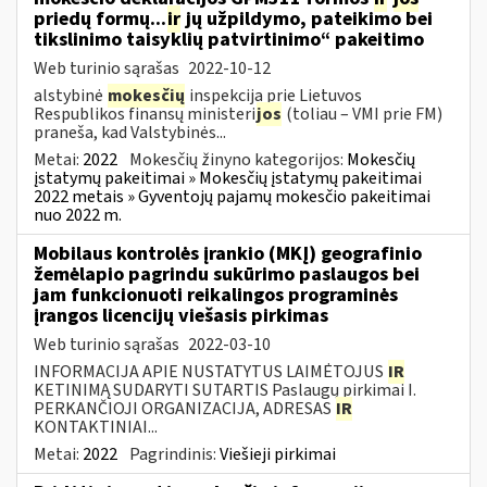
priedų formų...
ir
jų užpildymo, pateikimo bei
tikslinimo taisyklių patvirtinimo“ pakeitimo
Web turinio sąrašas
2022-10-12
alstybinė
mokesčių
inspekcija prie Lietuvos
Respublikos finansų ministeri
jos
(toliau – VMI prie FM)
praneša, kad Valstybinės...
Metai:
2022
Mokesčių žinyno kategorijos:
Mokesčių
įstatymų pakeitimai » Mokesčių įstatymų pakeitimai
2022 metais » Gyventojų pajamų mokesčio pakeitimai
nuo 2022 m.
Mobilaus kontrolės įrankio (MKĮ) geografinio
žemėlapio pagrindu sukūrimo paslaugos bei
jam funkcionuoti reikalingos programinės
įrangos licencijų viešasis pirkimas
Web turinio sąrašas
2022-03-10
INFORMACIJA APIE NUSTATYTUS LAIMĖTOJUS
IR
KETINIMĄ SUDARYTI SUTARTIS Paslaugų pirkimai I.
PERKANČIOJI ORGANIZACIJA, ADRESAS
IR
KONTAKTINIAI...
Metai:
2022
Pagrindinis:
Viešieji pirkimai