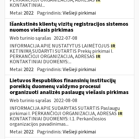
KONTAKTINIAI...
Metai:
2022
Pagrindinis:
Viešieji pirkimai
Išankstinės klientų vizitų registracijos sistemos
nuomos viešasis pirkimas
Web turinio sąrašas
2022-07-08
INFORMACIJA APIE NUSTATYTUS LAIMĖTOJUS
IR
KETINIMĄ SUDARYTI SUTARTIS Prekių pirkimai I.
PERKANČIOJI ORGANIZACIJA, ADRESAS
IR
KONTAKTINIAI DUOMENYS:...
Metai:
2022
Pagrindinis:
Viešieji pirkimai
Lietuvos Respublikos finansinių institucijų
poreikių duomenų valdymo procesui
organizuoti analizės paslaugų viešasis pirkimas
Web turinio sąrašas
2022-08-08
INFORMACIJA APIE SUDARYTAS SUTARTIS Paslaugų
pirkimai I. PERKANČIOJI ORGANIZACIJA, ADRESAS
IR
KONTAKTINIAI DUOMENYS: I.1. Perkančiosios
organizacijos pavadinimas...
Metai:
2022
Pagrindinis:
Viešieji pirkimai