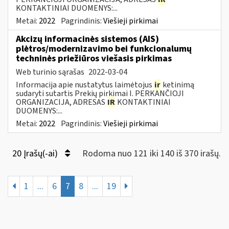
KONTAKTINIAI DUOMENYS:...
Metai:
2022
Pagrindinis:
Viešieji pirkimai
Akcizų informacinės sistemos (AIS)
plėtros/modernizavimo bei funkcionalumų
techninės priežiūros viešasis pirkimas
Web turinio sąrašas
2022-03-04
Informacija apie nustatytus laimėtojus
ir
ketinimą
sudaryti sutartis Prekių pirkimai I. PERKANČIOJI
ORGANIZACIJA, ADRESAS
IR
KONTAKTINIAI
DUOMENYS:...
Metai:
2022
Pagrindinis:
Viešieji pirkimai
20 Įrašų(-ai)
Rodoma nuo 121 iki 140 iš 370 irašų.
1
...
6
7
8
...
19