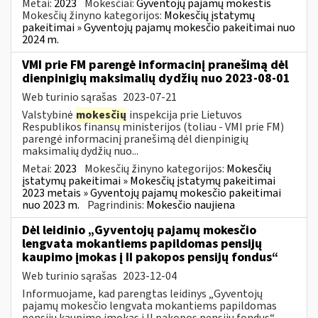
Metai:
2023
Mokesčiai:
Gyventojų pajamų mokestis
Mokesčių žinyno kategorijos:
Mokesčių įstatymų
pakeitimai » Gyventojų pajamų mokesčio pakeitimai nuo
2024 m.
VMI prie FM parengė informacinį pranešimą dėl
dienpinigių maksimalių dydžių nuo 2023-08-01
Web turinio sąrašas
2023-07-21
Valstybinė
mokesčių
inspekcija prie Lietuvos
Respublikos finansų ministerijos (toliau - VMI prie FM)
parengė informacinį pranešimą dėl dienpinigių
maksimalių dydžių nuo...
Metai:
2023
Mokesčių žinyno kategorijos:
Mokesčių
įstatymų pakeitimai » Mokesčių įstatymų pakeitimai
2023 metais » Gyventojų pajamų mokesčio pakeitimai
nuo 2023 m.
Pagrindinis:
Mokesčio naujiena
Dėl leidinio „Gyventojų pajamų mokesčio
lengvata mokantiems papildomas pensijų
kaupimo įmokas į II pakopos pensijų fondus“
Web turinio sąrašas
2023-12-04
Informuojame, kad parengtas leidinys „Gyventojų
pajamų mokesčio lengvata mokantiems papildomas
pensijų kaupimo įmokas į II pakopos pensijų fondus“