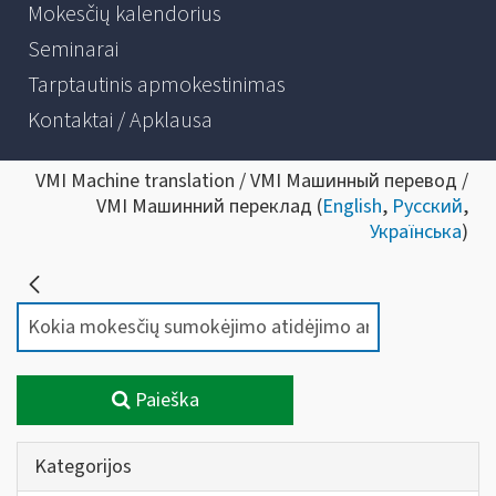
Mokesčių kalendorius
Seminarai
Tarptautinis apmokestinimas
Kontaktai / Apklausa
VMI Machine translation / VMI Машинный перевод /
VMI Машинний переклад (
English
,
Русский
,
Українська
)
Paieška
Kategorijos