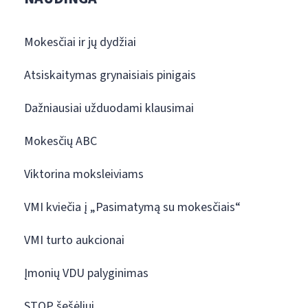
Mokesčiai ir jų dydžiai
Atsiskaitymas grynaisiais pinigais
Dažniausiai užduodami klausimai
Mokesčių ABC
Viktorina moksleiviams
VMI kviečia į „Pasimatymą su mokesčiais“
VMI turto aukcionai
Įmonių VDU palyginimas
STOP šešėliui