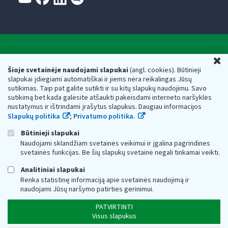
Valstybinė mokesčių inspekcija prie Lietuvos
U
Respublikos finansų ministerijos
Šioje svetainėje naudojami slapukai
(angl. cookies). Būtinieji
slapukai įdiegiami automatiškai ir jiems nėra reikalingas Jūsų
Biudžetinė įstaiga. Juridinio asmens kodas — 188659752,
sutikimas. Taip pat galite sutikti ir su kitų slapukų naudojimu. Savo
adresas: Vasario 16-osios g. 14, 01107 Vilnius, Lietuva, el.paštas:
sutikimą bet kada galėsite atšaukti pakeisdami interneto naršyklės
vmi@vmi.lt
, E. pristatymo dėžutės adresas 188659752
nustatymus ir ištrindami įrašytus slapukus. Daugiau informacijos
Duomenys apie Valstybinę mokesčių inspekciją prie Lietuvos
Slapukų politika
;
Privatumo politika.
Respublikos finansų ministerijos kaupiami ir saugomi Juridinių
asmenų registre
Būtinieji slapukai
Naudojami sklandžiam svetainės veikimui ir įgalina pagrindines
svetainės funkcijas. Be šių slapukų svetainė negali tinkamai veikti.
Analitiniai slapukai
Renka statistinę informaciją apie svetainės naudojimą ir
naudojami Jūsų naršymo patirties gerinimui.
PATVIRTINTI
Visus slapukus