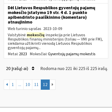
Dėl Lietuvos Respublikos gyventojų pajamų
mokesčio įstatymo 19 str. 4 d. 1 punkto
apibendrinto paaiškinimo (komentaro)
atnaujinimo
Web turinio sąrašas
2023-10-09
Valstybinė
mokesčių
inspekcija prie Lietuvos
Respublikos finansų ministerijos (toliau — VMI prie FM),
siekdama užtikrinti vienodą Lietuvos Respublikos
gyventojų pajamų...
Metai:
2023
Mokesčiai:
Gyventojų pajamų mokestis
20 Įrašų(-ai)
Rodoma nuo 221 iki 225 iš 225 irašų.
1
...
10
11
12