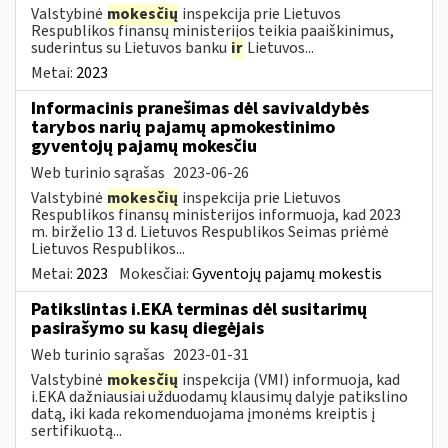
Valstybinė
mokesčių
inspekcija prie Lietuvos
Respublikos finansų ministerijos teikia paaiškinimus,
suderintus su Lietuvos banku
ir
Lietuvos...
Metai:
2023
Informacinis pranešimas dėl savivaldybės
tarybos narių pajamų apmokestinimo
gyventojų pajamų mokesčiu
Web turinio sąrašas
2023-06-26
Valstybinė
mokesčių
inspekcija prie Lietuvos
Respublikos finansų ministerijos informuoja, kad 2023
m. birželio 13 d. Lietuvos Respublikos Seimas priėmė
Lietuvos Respublikos...
Metai:
2023
Mokesčiai:
Gyventojų pajamų mokestis
Patikslintas i.EKA terminas dėl susitarimų
pasirašymo su kasų diegėjais
Web turinio sąrašas
2023-01-31
Valstybinė
mokesčių
inspekcija (VMI) informuoja, kad
i.EKA dažniausiai užduodamų klausimų dalyje patikslino
datą, iki kada rekomenduojama įmonėms kreiptis į
sertifikuotą...