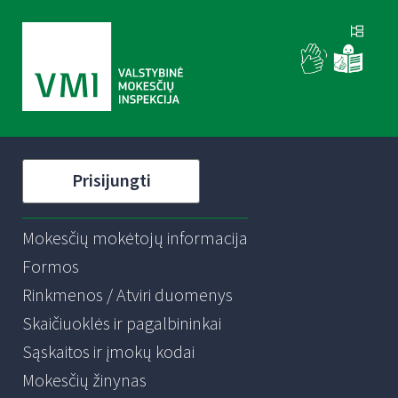
Prisijungti
Mokesčių mokėtojų informacija
Formos
Rinkmenos / Atviri duomenys
Skaičiuoklės ir pagalbininkai
Sąskaitos ir įmokų kodai
Mokesčių žinynas