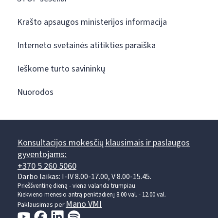
Krašto apsaugos ministerijos informacija
Interneto svetainės atitikties paraiška
Ieškome turto savininkų
Nuorodos
Konsultacijos mokesčių klausimais ir paslaugos
gyventojams:
+370 5 260 5060
Darbo laikas: I-IV 8.00-17.00, V 8.00-15.45.
Prieššventinę dieną - viena valanda trumpiau.
Kiekvieno mėnesio antrą penktadienį 8.00 val. - 12.00 val.
Mano VMI
Paklausimas per