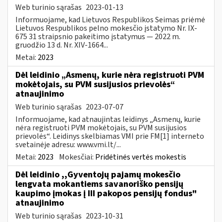
Web turinio sąrašas
2023-01-13
Informuojame, kad Lietuvos Respublikos Seimas priėmė
Lietuvos Respublikos pelno mokesčio įstatymo Nr. IX-
675 31 straipsnio pakeitimo įstatymus — 2022 m.
gruodžio 13 d. Nr. XIV-1664...
Metai:
2023
Dėl leidinio „Asmenų, kurie nėra registruoti PVM
mokėtojais, su PVM susijusios prievolės“
atnaujinimo
Web turinio sąrašas
2023-07-07
Informuojame, kad atnaujintas leidinys „Asmenų, kurie
nėra registruoti PVM mokėtojais, su PVM susijusios
prievolės“. Leidinys skelbiamas VMI prie FM[1] interneto
svetainėje adresu: www.vmi.lt/...
Metai:
2023
Mokesčiai:
Pridėtinės vertės mokestis
Dėl leidinio ,,Gyventojų pajamų mokesčio
lengvata mokantiems savanoriško pensijų
kaupimo įmokas į III pakopos pensijų fondus"
atnaujinimo
Web turinio sąrašas
2023-10-31