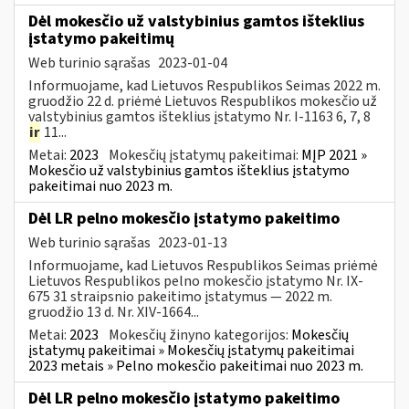
Dėl mokesčio už valstybinius gamtos išteklius
įstatymo pakeitimų
Web turinio sąrašas
2023-01-04
Informuojame, kad Lietuvos Respublikos Seimas 2022 m.
gruodžio 22 d. priėmė Lietuvos Respublikos mokesčio už
valstybinius gamtos išteklius įstatymo Nr. I-1163 6, 7, 8
ir
11...
Metai:
2023
Mokesčių įstatymų pakeitimai:
MĮP 2021 »
Mokesčio už valstybinius gamtos išteklius įstatymo
pakeitimai nuo 2023 m.
Dėl LR pelno mokesčio įstatymo pakeitimo
Web turinio sąrašas
2023-01-13
Informuojame, kad Lietuvos Respublikos Seimas priėmė
Lietuvos Respublikos pelno mokesčio įstatymo Nr. IX-
675 31 straipsnio pakeitimo įstatymus — 2022 m.
gruodžio 13 d. Nr. XIV-1664...
Metai:
2023
Mokesčių žinyno kategorijos:
Mokesčių
įstatymų pakeitimai » Mokesčių įstatymų pakeitimai
2023 metais » Pelno mokesčio pakeitimai nuo 2023 m.
Dėl LR pelno mokesčio įstatymo pakeitimo