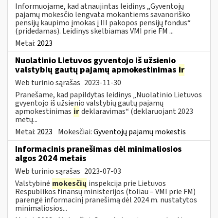
Informuojame, kad atnaujintas leidinys „Gyventojų
pajamų mokesčio lengvata mokantiems savanoriško
pensijų kaupimo įmokas į III pakopos pensijų fondus“
(pridedamas). Leidinys skelbiamas VMI prie FM ...
Metai:
2023
Nuolatinio Lietuvos gyventojo iš užsienio
valstybių gautų pajamų apmokestinimas
ir
Web turinio sąrašas
2023-11-30
Pranešame, kad papildytas leidinys „Nuolatinio Lietuvos
gvyentojo iš užsienio valstybių gautų pajamų
apmokestinimas
ir
deklaravimas“ (deklaruojant 2023
metų...
Metai:
2023
Mokesčiai:
Gyventojų pajamų mokestis
Informacinis pranešimas dėl minimaliosios
algos 2024 metais
Web turinio sąrašas
2023-07-03
Valstybinė
mokesčių
inspekcija prie Lietuvos
Respublikos finansų ministerijos (toliau – VMI prie FM)
parengė informacinį pranešimą dėl 2024 m. nustatytos
minimaliosios...