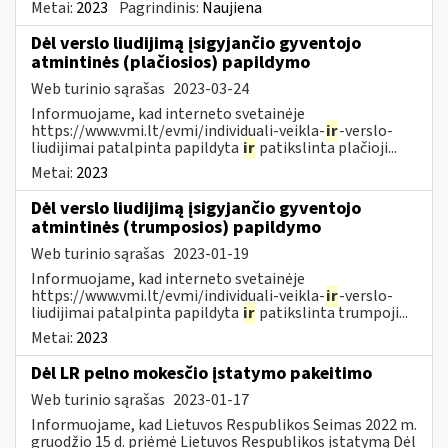
Metai:
2023
Pagrindinis:
Naujiena
Dėl verslo liudijimą įsigyjančio gyventojo
atmintinės (plačiosios) papildymo
Web turinio sąrašas
2023-03-24
Informuojame, kad interneto svetainėje
https://www.vmi.lt/evmi/individuali-veikla-
ir
-verslo-
liudijimai patalpinta papildyta
ir
patikslinta plačioji...
Metai:
2023
Dėl verslo liudijimą įsigyjančio gyventojo
atmintinės (trumposios) papildymo
Web turinio sąrašas
2023-01-19
Informuojame, kad interneto svetainėje
https://www.vmi.lt/evmi/individuali-veikla-
ir
-verslo-
liudijimai patalpinta papildyta
ir
patikslinta trumpoji...
Metai:
2023
Dėl LR pelno mokesčio įstatymo pakeitimo
Web turinio sąrašas
2023-01-17
Informuojame, kad Lietuvos Respublikos Seimas 2022 m.
gruodžio 15 d. priėmė Lietuvos Respublikos įstatymą Dėl