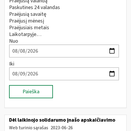
Praėjusią valandą
Paskutines 24 valandas
Praėjusią savaitę
Praėjusį mėnesį
Praėjusiais metais
Laikotarpyje…
Nuo
Iki
Paieška
Dėl laikinojo solidarumo įnašo apskaičiavimo
Web turinio sąrašas
2023-06-26