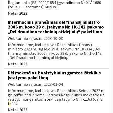
Reglamento (ES) 2022/1854 įgyvendinimo Nr. XIV-1680
(toliau — Įstatymas), kuriuo...
Metai:
2023
Informacinis pranešimas dėl finansų ministro
2006 m. kovo 29 d. įsakymo Nr. 1K-142 įsakymo
„Dėl draudimo techninių atidėjinių“ pakeitimo
Web turinio sąrašas
2023-10-03
Informuojame, kad Lietuvos Respublikos finansų
ministro 2023 m. rugsėjo 29 d. įsakymu Nr. 1K-334 „Dėl
finansų ministro 2006 m. kovo 29 d. įsakymo Nr. 1K-142
„Dėl Draudimo techninių atidėjinių...
Metai:
2023
Dėl mokesčio už valstybinius gamtos išteklius
įstatymo pakeitimų
Web turinio sąrašas
2023-01-04
Informuojame, kad Lietuvos Respublikos Seimas 2022 m.
gruodžio 22 d. priėmė Lietuvos Respublikos mokesčio už
valstybinius gamtos išteklius įstatymo Nr. I-1163 6, 7, 8
ir
11...
Metai:
2023