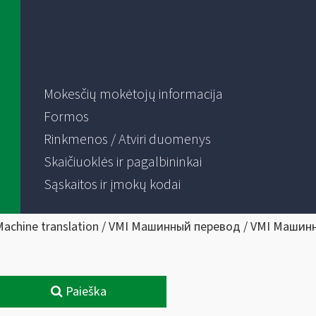
Mokesčių mokėtojų informacija
Formos
Rinkmenos / Atviri duomenys
Skaičiuoklės ir pagalbininkai
Sąskaitos ir įmokų kodai
Machine translation / VMI Машинный перевод / VMI Машин
Paieška