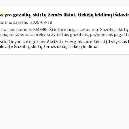
ia
yra gazolių, skirtų žemės ūkiui, tiekėjų leidimų išdav
urinio sąrašas
2025-03-18
tracijos numeris KM3490 Ši informacija skelbiama: Gazolių, skirtų 
daujantys verstis prekyba žymėtais gazoliais, pažymėtais pagal Li
čių žinyno kategorijos:
Akcizai » Energiniai produktai (II skyriaus 
ktai) » Gazolių, skirtų žemės ūkiui, tiekėjų leidimai