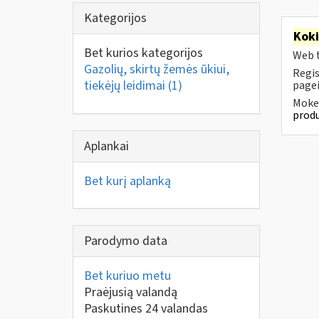
Kategorijos
Kok
Bet kurios kategorijos
Web t
Gazolių, skirtų žemės ūkiui,
Regis
tiekėjų leidimai
(1)
pagei
Mokes
produ
Aplankai
Bet kurį aplanką
Parodymo data
Bet kuriuo metu
Praėjusią valandą
Paskutines 24 valandas