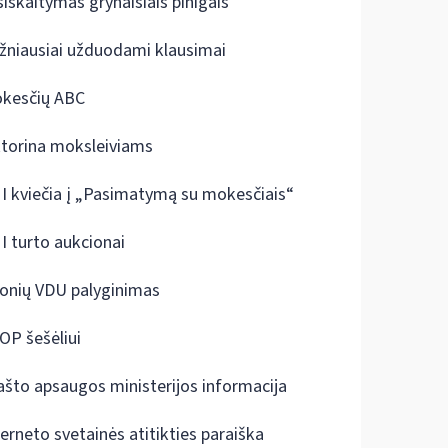
siskaitymas grynaisiais pinigais
žniausiai užduodami klausimai
kesčių ABC
ktorina moksleiviams
I kviečia į „Pasimatymą su mokesčiais“
I turto aukcionai
onių VDU palyginimas
OP šešėliui
ašto apsaugos ministerijos informacija
terneto svetainės atitikties paraiška