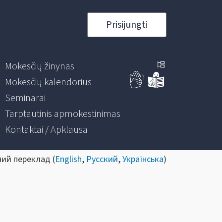
Prisijungti
Mokesčių žinynas
Mokesčių kalendorius
Seminarai
Tarptautinis apmokestinimas
Kontaktai / Apklausa
ний переклад (
English
,
Русский
,
Українська
)