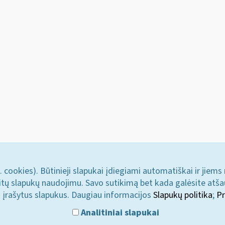
. cookies). Būtinieji slapukai įdiegiami automatiškai ir jiems
u kitų slapukų naudojimu. Savo sutikimą bet kada galėsite atš
i įrašytus slapukus. Daugiau informacijos
Slapukų politika
;
Pr
Analitiniai slapukai