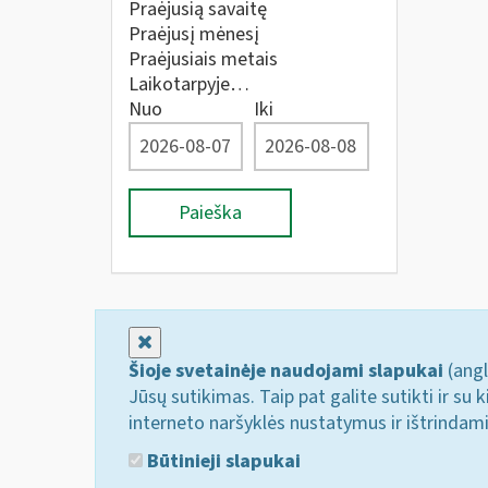
Praėjusią savaitę
Praėjusį mėnesį
Praėjusiais metais
Laikotarpyje…
Nuo
Iki
Paieška
Uždaryti
Šioje svetainėje naudojami slapukai
(angl
Jūsų sutikimas. Taip pat galite sutikti ir s
interneto naršyklės nustatymus ir ištrindam
Būtinieji slapukai