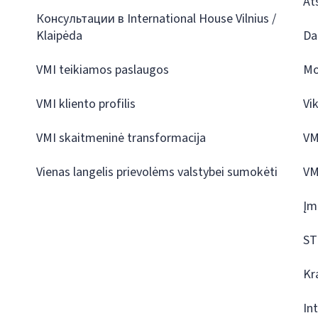
At
Консультации в International House Vilnius /
Klaipėda
Da
VMI teikiamos paslaugos
Mo
VMI kliento profilis
Vi
VMI skaitmeninė transformacija
VM
Vienas langelis prievolėms valstybei sumokėti
VM
Įm
ST
Kr
In