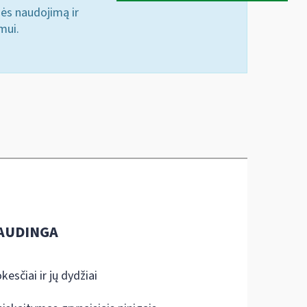
nės naudojimą ir
mui.
AUDINGA
kesčiai ir jų dydžiai