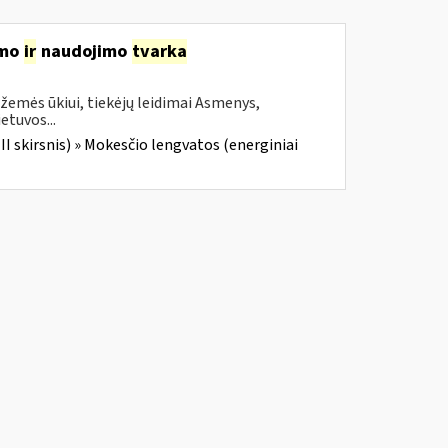
imo
ir
naudojimo
tvarka
žemės ūkiui, tiekėjų leidimai Asmenys,
etuvos...
III skirsnis) » Mokesčio lengvatos (energiniai