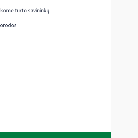
škome turto savininkų
orodos